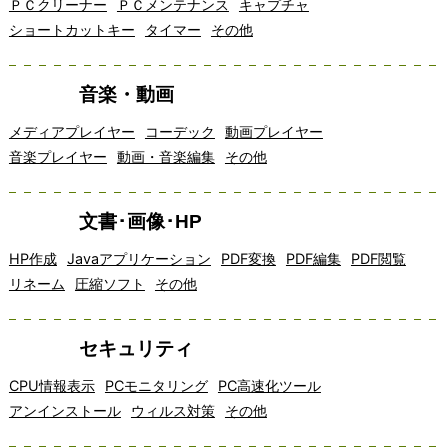
ＰＣクリーナー
ＰＣメンテナンス
キャプチャ
ショートカットキー
タイマー
その他
音楽・動画
メディアプレイヤー
コーデック
動画プレイヤー
音楽プレイヤー
動画・音楽編集
その他
文書･画像･HP
HP作成
Javaアプリケーション
PDF変換
PDF編集
PDF閲覧
リネーム
圧縮ソフト
その他
セキュリティ
CPU情報表示
PCモニタリング
PC高速化ツール
アンインストール
ウィルス対策
その他