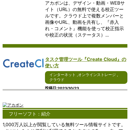
アカポンは、デザイン・動画・WEBサ
では、そ
現在、さ
れるオフィ
す。
ーシ
で、ユーザーは自身
用方法、
する
の特徴や
らなる進
スソフトウ
この
ョン
のデバイスに依存せ
さらには
ため
イト（URL）の無料で使える校正ツー
利点につ
化が期待
ェアについ
よう
で
ずに、柔軟なコンピ
その重要
のア
ルです。クラウド上で複数メンバーと
いて詳し
されるイ
て、詳しく
なサ
す。
ューティング環境を
性につい
プリ
画像やURL、動画を共有し、『赤入
く説明し
ンターネ
説明しま
ービ
これ
享受することができ
て詳しく
ケー
れ・コメント』機能を使って校正指示
ます。
ット通話
す。 まず、
ス
らの
ます。 クラウドコン
説明しま
ショ
や校正の状況（ステータス）...
まず、ア
につい
Windowsを
は、
ソフ
ピューティングの利
す。 ま
ンで
イデアマ
て、詳し
ベースとし
個人
トウ
点の一つは、柔軟性
ず、コミ
す。
ッピング
く見てい
たオフィス
や企
ェア
と拡張性にありま
ュニケー
ビジ
ソフトウ
きましょ
ソフトウェ
業が
は、
す。ユーザーは、必
ションツ
ネス
ェアは、
う。 ま
アは、その
重要
ユー
要な時に必要なだけ
ールには
や個
タスク管理ツール『Create Cloud』の
アイデア
ず、
使いやすさ
なフ
ザー
のリソースを利用で
さまざま
人の
使い方
の整理や
Windows
が特徴で
ァイ
が特
きるため、ビジネス
な種類が
両方
構造化を
をベース
す。
ルを
定の
の成長やプロジェク
ありま
で広
インターネット
,
オンラインストレージ
,
支援しま
としたイ
Windowsユ
保管
サー
トの変化に対応しや
す。電話
く利
クラウド
す。ユー
ンターネ
ーザーにと
し、
ビス
すくなります。ま
やメー
用さ
ザーはシ
ット通話
っては、シ
必要
やデ
た、クラウドプロバ
ル、チャ
れて
投稿日
2023/10/23
ンプルな
サービス
ームレスに
な場
ータ
イダーは、ユーザー
ットアプ
お
Create Cloudとは、3000社以上の制
操作でテ
は、その
アクセスで
所や
にア
が追加のインフラス
リ、ビデ
り、
作経験をもとに開発されたタスク管理
キストや
使いやす
きることが
デバ
クセ
トラクチャを購入す
オ会議ツ
リア
イメージ
さが特徴
大きなメリ
イス
ス
る必要なく、リソー
ール、
ルタ
ツールです。 面倒な赤入れ指示も遠隔
を挿入
です。
ットとなり
から
し、
スのスケーリングを
SNS（ソ
イム
フリーソフト：紹介
でラクラク対応でき、複数のプロジェ
し、関連
Windows
ます。例え
アク
操作
行うことができま
ーシャル
での
クト管理もステータス分けする事で管
性を示す
ユーザー
ば、ホーム
セス
する
す。 さらに、クラウ
ネットワ
コミ
1,000万人以上が閲覧している無料ツール情報サイトです。
理漏れの心配...
リンクを
にとって
画面から直
でき
ため
ドコンピューティン
ーキング
ュニ