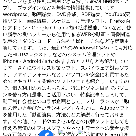
パソコンをより便利に利用できるおすすめのFreesoft・ア
作成する
は、シー
接アプリに
るよ
のイ
グは、リソースの共
サービ
ケー
プリ・プラグインなどを無料で情報提供しています。
ことがで
ムレスに
アクセスし
うに
ンタ
有性と効率性を提供
ス）など
ショ
Wordpress、動画編集、DVD作成、PDF編集、YouTube変
きます。
アクセス
たり、詳細
する
ーフ
します。複数のユー
がその代
ンを
換ソフト、画像編集、スケジュール管理ソフト、Firefox向
これによ
できるこ
な設定を変
こと
ェー
ザーが同じ物理的な
表的な例
可能
り、複雑
とが大き
更したりす
がで
スを
インフラストラクチ
です。こ
にし
けアドオン・Google Chrome向け拡張機能、Cadなど、使
なアイデ
なメリッ
ることが簡
きま
提供
ャを共有すること
れらのツ
ま
い勝手の良いフリーから使用できるWEBや動画・画像関連
アや概念
トとなり
単に行えま
す。
しま
で、リソースの使用
ールは、
す。
記事の「ダウンロード」方法や「操作」方法などを定期更
を視覚的
ます。例
す。
ここ
す。
効率が向上し、コス
文字や音
以下
新しています。また、最新OSのWindows10やMacにも対応
に理解し
えば、ホ
Microsoft
で
以下
トの削減が可能とな
声、映像
で
やすくな
ーム画面
社が提供す
は、
で
ります。これによ
などを介
は、
したHDDやレジストリなどのシステム管理ソフトや
ります。
から直接
るオフィス
オン
は、
り、小規模な企業や
して情報
チャ
iPhone・Android向けのおすすめアプリなども解説してい
Windows
アプリに
ソフトウェ
ライ
クラ
個人でも、大規模な
をやり取
ット
ます。さらにウイルス対策ソフト、スパイウェア対策ソフ
版のアイ
アクセス
アは、
ンス
イア
計算リソースにアク
りする手
ツー
ト、ファイアフォールなど、パソコンを安全に利用するた
デアマッ
したり、
Windowsに
トレ
ント
セスできるようにな
段として
ルの
めのセキュリティ関連のソフトウェアも紹介していますの
ピングソ
詳細な設
標準搭載さ
ージ
ソフ
ります。 また、クラ
利用され
概
フトウェ
定を変更
れているこ
につ
トウ
ウドは、データのセ
ていま
要、
で、個人利用の方はもちろん、特にビジネス目的でパソコ
アは、豊
したりす
とが多いた
いて
ェア
キュリティとバック
す。 コ
利
ンを使う方は是非、ご活用下さい。特集記事としまして、
富なテン
ることが
め、導入が
詳し
の重
アップにも貢献しま
ミュニケ
点、
動画制作会社とのコラボ企画として、フリーランスが「動
プレート
簡単に行
容易です。
く説
要性
す。クラウドプロバ
ーション
利用
画の使い方学びたいランキング」をもとに、Adobeソフト
やカスタ
えます。
これによ
明し
や機
イダーは、専門的な
ツール
方法
マイズオ
Microsoft
り、多くの
ま
能、
セキュリティ対策や
は、ビジ
につ
を使用した「動画編集」方法などの解説も行っておりま
プション
社が提供
ユーザーが
す。
おす
バックアップシステ
ネス環境
いて
す。その他、ワードやエクセルなどの代替ソフトとしても
を提供し
するイン
手軽に利用
多く
すめ
ムを提供することが
において
詳し
使える無償のオフィスソフトやネットワークへの安全な接
ていま
ターネッ
することが
のユ
の利
できるため、ユーザ
特に重要
く説
続が可能なクライアントソフトなど、おすすめFreesoftを
す。ユー
ト通話サ
でき、文書
ーザ
用法
ーはデータの保護と
な役割を
明し