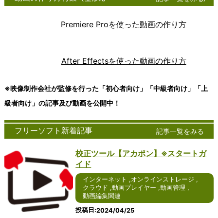
グソフト
話は、現
は、ビジネ
ンス
ント
速に普及している技
ンツール
ツー
100
ウェア
代のコミ
スや個人の
トレ
ソフ
術の一つであり、デ
は、現代
ル
テックキャン
は、アイ
ュニケー
文書作成、
ージ
トウ
ータやアプリケーシ
社会にお
は、
プ
Premiere Proを使った動画の作り方
デアや情
ション手
表計算、プ
サー
ェア
ョンをインターネッ
いて不可
近年
cyberlink
報を整理
段の一つ
レゼンテー
ビス
は、
トを通じて提供する
欠な存在
急速
FreeSoftNavi
し、視覚
として急
ションな
は、
コン
ことを可能にしま
となって
に普
ｋ本的に無料
的に表現
速に普及
ど、さまざ
デジ
ピュ
す。ユーザーは、自
います。
及し
freee会計
After Effectsを使った動画の作り方
するため
していま
まな作業に
タル
ータ
身のデバイスからク
ビジネ
てい
日経クロステ
のツール
す。特に
不可欠なツ
デー
ーネ
ラウド上のリソース
ス、教
るコ
ック
です。
Windows
ールです。
タを
ット
にアクセスし、処理
育、個人
ミュ
Wikipedia
-->
※映像制作会社が監修を行った「初心者向け」「中級者向け」「上
Windows
を使用し
Windows版
安全
ワー
やストレージを行う
の日常生
ニケ
版や
たインタ
のオフィス
に保
ク上
ことができます。以
活など、
ーシ
級者向け」の記事及び動画を公開中！
Windows
ーネット
ソフトウェ
存
でサ
下では、クラウドに
さまざま
ョン
10版のア
通話サー
アは、その
し、
ービ
ついて詳しく説明し
な場面で
ツー
イデアマ
ビスは、
使いやすさ
編集
スを
ます。 クラウドは、
コミュニ
ルの
フリーソフト新着記事
記事一覧をみる
ッピング
その使い
や豊富な機
や共
提供
インターネットを通
ケーショ
一つ
ソフトウ
やすさや
能により、
有を
する
じて提供される多様
ンツール
であ
校正ツール【アカポン】※スタートガ
ェアは、
豊富な機
多くのユー
容易
サー
なサービスやリソー
が活用さ
り、
使いやす
能によ
ザーに愛用
にす
バー
スのことを指しま
れていま
テキ
イド
さや機能
り、多く
されていま
るた
に接
す。これには、デー
す。ここ
スト
インターネット
,
オンラインストレージ
の豊富さ
のユーザ
す。2024
めの
続す
タの保存、アプリケ
では、コ
メッ
,
クラウド
,
動画プレイヤー
,
動画管理
,
で高い評
ーに愛用
年を迎える
便利
るた
ーションの実行、処
ミュニケ
セー
動画編集関連
価を受け
されてい
にあたり、
なツ
めの
理能力の提供などが
ーション
ジを
ていま
ます。
さらなる進
ール
アプ
含まれます。クラウ
ツールの
やり
投稿日
2024/04/25
す。ここ
2024年
化が期待さ
で
リケ
ドを利用すること
種類や利
取り