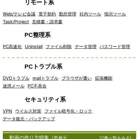
リモート系
Web/テレビ会議
電子契約
勤怠管理
社内ツール
指示ツール
Task/Project
見積書・請求書
PC整理系
PC高速化
Uninstall
ファイル削除
データ管理
パスワード管理
PCトラブル系
DVDトラブル
mailトラブル
ブラウザが重い
拡張機能
迷惑メール
PC不具合
セキュリティ系
VPN
ウイルス対策
ファイル暗号化・ロック
データ復元・バックアップ
アイデア
インター
オフィスソ
<!--
オン
クラ
クラウドコンピュー
コミュニ
チャ
窓の杜
マッピン
ネット通
フトウェア
ライ
イア
ティングは、近年急
ケーショ
ット
フリーソフト
動画の作り方特集（
監修元
）
記事一覧をみる