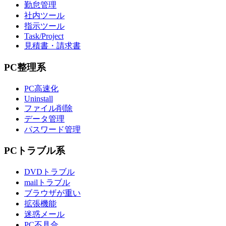
勤怠管理
社内ツール
指示ツール
Task/Project
見積書・請求書
PC整理系
PC高速化
Uninstall
ファイル削除
データ管理
パスワード管理
PCトラブル系
DVDトラブル
mailトラブル
ブラウザが重い
拡張機能
迷惑メール
PC不具合