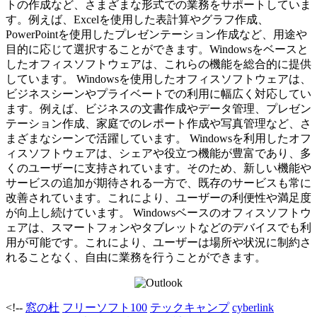
トの作成など、さまざまな形式での業務をサポートしていま
す。例えば、Excelを使用した表計算やグラフ作成、
PowerPointを使用したプレゼンテーション作成など、用途や
目的に応じて選択することができます。Windowsをベースと
したオフィスソフトウェアは、これらの機能を総合的に提供
しています。 Windowsを使用したオフィスソフトウェアは、
ビジネスシーンやプライベートでの利用に幅広く対応してい
ます。例えば、ビジネスの文書作成やデータ管理、プレゼン
テーション作成、家庭でのレポート作成や写真管理など、さ
まざまなシーンで活躍しています。 Windowsを利用したオフ
ィスソフトウェアは、シェアや役立つ機能が豊富であり、多
くのユーザーに支持されています。そのため、新しい機能や
サービスの追加が期待される一方で、既存のサービスも常に
改善されています。これにより、ユーザーの利便性や満足度
が向上し続けています。 Windowsベースのオフィスソフトウ
ェアは、スマートフォンやタブレットなどのデバイスでも利
用が可能です。これにより、ユーザーは場所や状況に制約さ
れることなく、自由に業務を行うことができます。
<!--
窓の杜
フリーソフト100
テックキャンプ
cyberlink