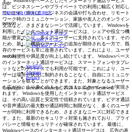
す。 Windowsをベースとしたインターネット通話サービス
page
は、ビジネスシーンやプライベートでの利用に幅広く対応し
FREE Soft CONCIERGE
ています。例えば、ビジネスの会議や打ち合わせ、リモート
ワーク時のコミュニケーション、家族や友人とのオンライン
navcon
交流など、さまざまなシーンで活躍しています。 Windowsを
利用したインターネット通話サービスは、シェアや役立つ機
能が豊富であり、多くのユーザーに支持されています。その
ため、新しい機能やサービスの追加が期待される一方で、既
存のサービスも常に改善されています。これにより、ユーザ
navcon
ーの利便性や満足度が向上し続けています。 Windowsベース
のインターネット通話サービスは、スマートフォンやタブレ
Site紹介
ットなどのデバイスでも利用が可能です。これにより、ユー
Sitemap
ザーは場所や状況に制約されることなく、自由にコミュニケ
Privacy
ーションを取ることができます。また、対象となるユーザー
も広がり、より多くの人々とのコミュニケーションが実現さ
Copyright© FreesoftConcierge , 2026 All Rights Reserved.
れます。 Windowsを使用したインターネット通話サービス
は、その高い品質と安定性で信頼されています。ビデオ通話
や音声通話の最大数や通話時間に制限がなく、多くのユーザ
ーが同時に利用できるため、さまざまなニーズに対応できま
す。また、最新のセキュリティ対策も施されており、プライ
バシーと情報セキュリティが確保されています。 最後に、
Windowsベースのインターネット通話サービスは、広告の表