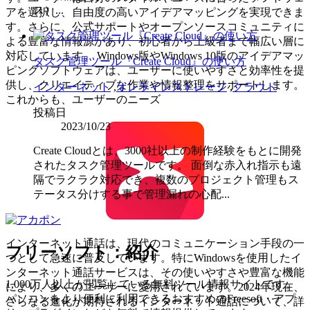
ス）...
アを選択し、自由度の高いアイデアマッピングを実現できま
す。さらに、公式サポートやオープンソースコミュニティに
よる豊富な情報源があり、初心者から上級者まで幅広い層に
対応しています。 Windows版やWindows 10版のアイデアマッ
タスク管理ツール『Create Cloud』の使い方
ピングソフトウェアは、ユーザーに使いやすさと効率性を提
供し、クリエイティブな作業や情報整理をサポートします。
インターネット
,
オンラインストレージ
,
クラウド
これからも、ユーザーのニーズ
投稿日
2023/10/23
Create Cloudとは、3000社以上の制作経験をもとに開発
されたタスク管理ツールです。 面倒な赤入れ指示も遠
隔でラクラク対応でき、複数のプロジェクト管理もス
テータス分けする事で管理漏れの心配...
インターネット通話は、現代のコミュニケーション手段の一
フリーソフト：紹介
つとして急速に普及しています。特にWindowsを使用したイ
ンターネット通話サービスは、その使いやすさや豊富な機能
1,000万人以上が閲覧している無料ツール情報サイトです。
により、多くのユーザーに愛用されています。2024年現在、
パソコンをより便利に利用できるおすすめのFreesoft・アプ
さらなる進化が期待されるインターネット通話について、詳