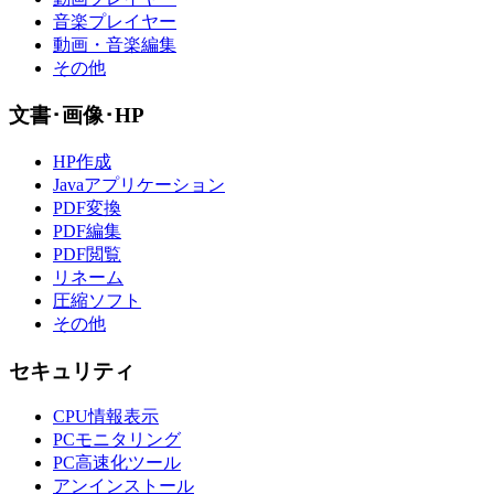
音楽プレイヤー
動画・音楽編集
その他
文書･画像･HP
HP作成
Javaアプリケーション
PDF変換
PDF編集
PDF閲覧
リネーム
圧縮ソフト
その他
セキュリティ
CPU情報表示
PCモニタリング
PC高速化ツール
アンインストール