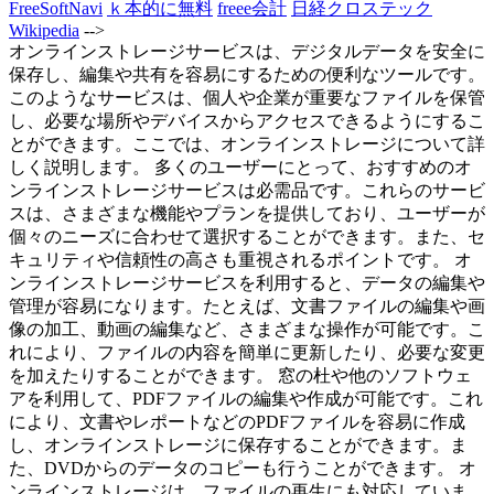
FreeSoftNavi
ｋ本的に無料
freee会計
日経クロステック
Wikipedia
-->
オンラインストレージサービスは、デジタルデータを安全に
保存し、編集や共有を容易にするための便利なツールです。
このようなサービスは、個人や企業が重要なファイルを保管
し、必要な場所やデバイスからアクセスできるようにするこ
とができます。ここでは、オンラインストレージについて詳
しく説明します。 多くのユーザーにとって、おすすめのオ
ンラインストレージサービスは必需品です。これらのサービ
スは、さまざまな機能やプランを提供しており、ユーザーが
個々のニーズに合わせて選択することができます。また、セ
キュリティや信頼性の高さも重視されるポイントです。 オ
ンラインストレージサービスを利用すると、データの編集や
管理が容易になります。たとえば、文書ファイルの編集や画
像の加工、動画の編集など、さまざまな操作が可能です。こ
れにより、ファイルの内容を簡単に更新したり、必要な変更
を加えたりすることができます。 窓の杜や他のソフトウェ
アを利用して、PDFファイルの編集や作成が可能です。これ
により、文書やレポートなどのPDFファイルを容易に作成
し、オンラインストレージに保存することができます。ま
た、DVDからのデータのコピーも行うことができます。 オ
ンラインストレージは、ファイルの再生にも対応していま