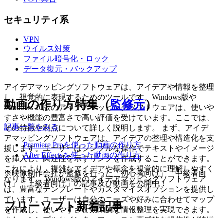
セキュリティ系
VPN
ウイルス対策
ファイル暗号化・ロック
データ復元・バックアップ
アイデアマッピングソフトウェアは、アイデアや情報を整理
し、視覚的に表現するためのツールです。Windows版や
動画の作り方特集（
監修元
）
Windows 10版のアイデアマッピングソフトウェアは、使いや
すさや機能の豊富さで高い評価を受けています。ここでは、
記事一覧をみる
その特徴や利点について詳しく説明します。 まず、アイデ
アマッピングソフトウェアは、アイデアの整理や構造化を支
Premiere Proを使った動画の作り方
援します。ユーザーはシンプルな操作でテキストやイメージ
After Effectsを使った動画の作り方
を挿入し、関連性を示すリンクを作成することができます。
これにより、複雑なアイデアや概念を視覚的に理解しやすく
※映像制作会社が監修を行った「初心者向け」「中級者向
なります。 Windows版のアイデアマッピングソフトウェア
け」「上級者向け」の記事及び動画を公開中！
は、豊富なテンプレートやカスタマイズオプションを提供し
ています。ユーザーは自分のニーズや好みに合わせてマップ
フリーソフト新着記事
を作成し、使いやすさと効果的な情報整理を実現できます。