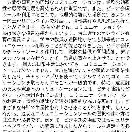
ーム間や顧客との円滑なコミュニケーションは、業務の効率
性や顧客満足度を高めるために重要です。また、ビデオ会議
ツールを利用することで、地理的に離れた場所にいるメンバ
ー同士がリアルタイムで対話し、情報共有や意思決定を行う
ことができます。 教育分野でも、コミュニケーションツー
ルは大きな役割を果たしています。特に近年のオンライン教
育の普及により、学生や教員が遠隔地からでも効果的にコミ
ュニケーションを取ることが可能となりました。ビデオ会議
やチャットツールを使用して、教材の提供や質問応答、ディ
スカッションを行うことで、教育の質を向上させることがで
きます。 個人の日常生活においても、コミュニケーション
ツールは欠かせません。SNSを通じて友人や家族と情報を共
有したり、チャットアプリを使ってリアルタイムでコミュニ
ケーションを取ったりすることが一般的です。特に、遠距離
の友人や家族とのコミュニケーションには、ビデオ通話など
のツールが活用されています。 コミュニケーションツール
の利用は、情報の迅速な伝達や効率的な協力を可能にし、さ
まざまな分野で生産性を向上させることができます。しかし
ながら、適切なコミュニケーションツールの選択や使い方に
は注意が必要です。例えば、ビジネスの場面ではセキュリテ
ィやプライバシーの問題に留意しながらツールを選定する必