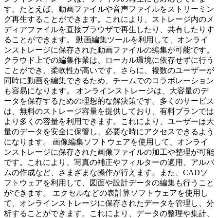
す。たとえば、動画ファイルや音声ファイルをストリーミン
グ再生することができます。これにより、ストレージ内のメ
ディアファイルを直接ブラウザで再生したり、共有したりす
ることができます。 動画編集ツールを利用して、オンライ
ンストレージに保存された動画ファイルの編集が可能です。
クラウド上での編集作業は、ローカル環境に依存せずに行う
ことができ、柔軟性が高いです。さらに、複数のユーザーが
同時に動画を編集できるため、チームでのコラボレーション
も容易になります。 オンラインストレージは、大容量のデ
ータを保存するための理想的な解決策です。多くのサービス
は、無料のストレージ容量を提供しており、有料プランでは
より多くの容量を利用できます。これにより、ユーザーは大
量のデータを安全に保管し、必要な時にアクセスできるよう
になります。 画像編集ソフトウェアを使用して、オンライ
ンストレージに保存された画像ファイルの加工や整理が可能
です。これにより、写真の補正やフィルターの適用、アルバ
ムの作成など、さまざまな操作が行えます。また、CADソ
フトウェアを利用して、図面や設計データの編集も行うこと
ができます。 エクセルなどの表計算ソフトウェアを使用し
て、オンラインストレージに保存されたデータを管理し、分
析することができます。これにより、データの整理や集計、