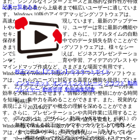
また、シンプルなインターフェースと直感的な操作性が特徴
記事一覧をみる
であり、初心者から上級者まで幅広いユーザーに適していま
す。 Windows 10版のアイデアマッピングソフトウェアは、
高速かつ安定した動作を実現しています。最新のアップデー
トやバージョンアップにより、ユーザーは常に最新の機能や
セキュリティを享受できます。さらに、リアルタイムの自動
保存機能により、作業の途中でのデータ損失を防ぐことがで
きます。 アイデアマッピングソフトウェアは、様々なシー
ンで活用されています。例えば、ビジネスプレゼンテーショ
ンやプロジェクト管理、教育や学習、アイデアのブレストや
マインドマップ作成など、さまざまな場面で有用です。
校正ツール【アカポン】※スタートガイド
Windows版やWindows 10版のアイデアマッピングソフトウェ
アは、これらのニーズに対応する高度な機能を提供していま
インターネット
,
オンラインストレージ
,
クラウド
,
動画
す。 アイデアマッピングソフトウェアは、ユーザーの作業
プレイヤー
,
動画管理
,
動画編集関連
効率を大幅に向上させます。情報の整理や整頓にかかる時間
を短縮し、集中力を高めることができます。また、視覚的な
投稿日
表現により、アイデアや概念の理解を深めることができま
2024/04/25
す。さらに、プレゼンテーションや共同作業に活用すること
アカポンは、デザイン・動画・WEBサイト（URL）の
で、チームのコミュニケーションや協力を促進します。
無料で使える校正ツールです。クラウド上で複数メン
Windows版やWindows 10版のアイデアマッピングソフトウェ
バーと画像やURL、動画を共有し、『赤入れ・コメン
アは、多くのユーザーにとって便利なツールとなっていま
ト』機能を使って校正指示や校正の状況（ステータ
す。ユーザーは自分のスタイルやニーズに合ったソフトウェ