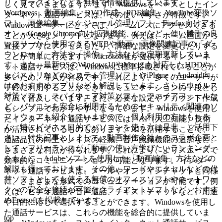
リ・プラグインなどを無料で情報提供しています。
しく見ていきましょう。 まず、Windowsをベースとしたイン
Wordpress、動画編集、DVD作成、PDF編集、YouTube変換ソ
ターネット通話サービスは、その使いやすさが特徴です。
フト、画像編集、スケジュール管理ソフト、Firefox向けアド
Windowsユーザーにとっては、シームレスにアクセスできる
オン・Google Chrome向け拡張機能、Cadなど、使い勝手の良
ことが大きなメリットとなります。例えば、ホーム画面から
いフリーから使用できるWEBや動画・画像関連記事の「ダ
直接アプリにアクセスしたり、詳細な設定を変更したりする
ウンロード」方法や「操作」方法などを定期更新していま
ことが簡単に行えます。 Microsoft社が提供するインターネ
す。また、最新OSのWindows10やMacにも対応したHDDや
ット通話サービスは、Windowsに標準搭載されていることが
レジストリなどのシステム管理ソフトやiPhone・Android向
多いため、導入が容易です。これにより、多くのユーザーが
けのおすすめアプリなども解説しています。さらにウイルス
手軽に利用することができ、コミュニケーションの手段とし
対策ソフト、スパイウェア対策ソフト、ファイアフォールな
て広く普及しています。また、必要な設定やアカウント作成
ど、パソコンを安全に利用するためのセキュリティ関連のソ
もシンプルでわかりやすくなっています。 Windowsを使用し
フトウェアも紹介していますので、個人利用の方はもちろ
たインターネット通話サービスには、AI（人工知能）技術
ん、特にビジネス目的でパソコンを使う方は是非、ご活用下
が活用されているものもあります。AIを活用することで、
さい。特集記事としまして、動画制作会社とのコラボ企画と
通話品質の向上やノイズの軽減、音声認識機能の追加など、
して、フリーランスが「動画の使い方学びたいランキング」
さまざまな利点が得られます。これにより、よりスムーズで
をもとに、Adobeソフトを使用した「動画編集」方法などの
効率的なコミュニケーションが可能となります。 インター
解説も行っております。その他、ワードやエクセルなどの代
ネット通話サービスは、メールやオンラインチャットと同様
替ソフトとしても使える無償のオフィスソフトやネットワー
に、さまざまな形式でのコミュニケーションが可能です。例
クへの安全な接続が可能なクライアントソフトなど、おすす
えば、ビデオ通話や音声通話、テキストチャットなど、用途
めFreesoftを掲載しています。
や目的に応じて選択することができます。Windowsを使用し
た通話サービスは、これらの機能を総合的に提供していま
top