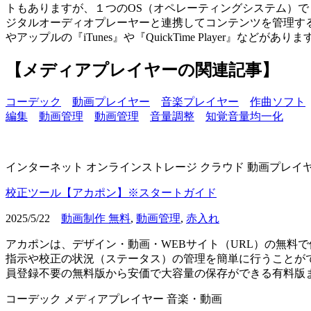
トもありますが、１つのOS（オペレーティングシステム）
ジタルオーディオプレーヤーと連携してコンテンツを管理することな
やアップルの『iTunes』や『QuickTime Player』などがありま
【メディアプレイヤーの関連記事】
コーデック
動画プレイヤー
音楽プレイヤー
作曲ソフト
編集
動画管理
動画管理
音量調整
知覚音量均一化
インターネット
オンラインストレージ
クラウド
動画プレイ
校正ツール【アカポン】※スタートガイド
2025/5/22
動画制作 無料
,
動画管理
,
赤入れ
アカポンは、デザイン・動画・WEBサイト（URL）の無料
指示や校正の状況（ステータス）の管理を簡単に行うことが
員登録不要の無料版から安価で大容量の保存ができる有料版まで
コーデック
メディアプレイヤー
音楽・動画