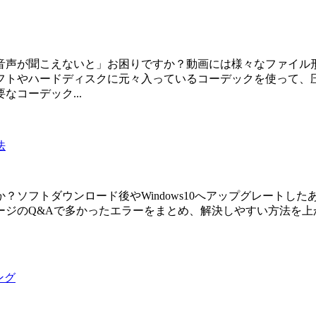
音声が聞こえないと」お困りですか？動画には様々なファイル
フトやハードディスクに元々入っているコーデックを使って、
コーデック...
法
すか？ソフトダウンロード後やWindows10へアップグレート
ージのQ&Aで多かったエラーをまとめ、解決しやすい方法を上
ング