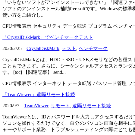
「いらないソフトがアンインストールできない」「関連ファイルも含めて
ソフトのアンインストール補助free softです。Wind
使い方をご紹介し...
CPU情報表示
セキュリティ
データ転送
プログラム
ベンチマ
「CrystalDiskMark」でベンチマークテスト
2020/2/25
CrystalDiskMark
,
テスト
,
ベンチマーク
CrystalDiskMarkとは、HDD・SSD・USBメモ
こともできます。さらに、シーケンシャルアクセスとランダ
す。 [toc] 【関連記事】 send...
CPU情報表示
インターネット
データ転送
パスワード管理
フ
「TeamViewer」遠隔リモート接続
2020/9/7
TeamViewer
,
リモート
,
遠隔リモート接続
TeamViewerとは、IDとパスワードを入力しアクセス
ソコンを操作するだけでなく、自分のパソコン画面を相手に
ャーやサポート業務、トラブルシューティングの際にとても便利