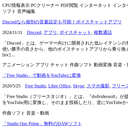
CPU情報表示
PCクリーナー
PDF閲覧
インターネット
インタ
ソフト
音声編集
Discordなら個別の音量設定も可能！ボイスチャットアプリ
2024/11/11
Discord
,
アプリ
,
ボイスチャット
,
複数通話
「Discord」とは、ゲーマー向けに開発された低レイテンシの無料
使い勝手の良さから、他のボイスチャットアプリから乗り換
[toc] ...
アニメーション
アプリ
チャット
作曲ソフト
動画変換
音楽・
「Free Studio」で動画をYouTubeに変換
2020/5/25
Free Studio
,
Libre Office
,
Skype
,
スマホ撮影
,
フリー
「Free Studio（フリースタジオ）」とは、『dvdvideoso
をYouTube用に変換し、そのまま投稿したり、逆にYouTu
作曲ソフト
音楽・動画
「Studio One Prime」無料のDAWソフト