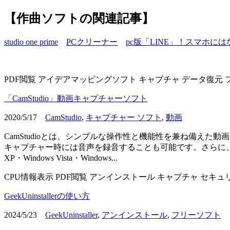
【作曲ソフトの関連記事】
studio one prime
PCクリーナー
pc版「LINE」！スマホに
PDF閲覧
アイデアマッピングソフト
キャプチャ
データ復元
「CamStudio」動画キャプチャーソフト
2020/5/17
CamStudio
,
キャプチャー ソフト
,
動画
CamStudioとは、シンプルな操作性と機能性を兼ね備え
キャプチャー時には音声を録音することも可能です。さらに、キ
XP・Windows Vista・Windows...
CPU情報表示
PDF閲覧
アンインストール
キャプチャ
セキュ
GeekUninstallerの使い方
2024/5/23
GeekUninstaller
,
アンインストール
,
フリーソフト