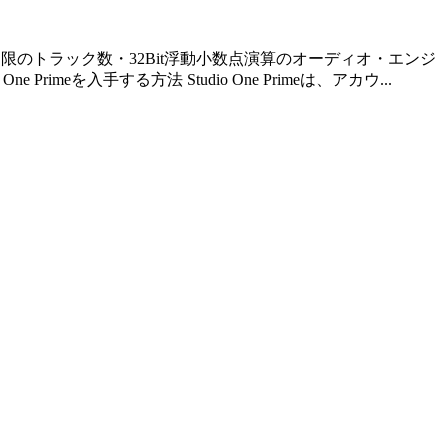
無制限のトラック数・32Bit浮動小数点演算のオーディオ・エンジ
を入手する方法 Studio One Primeは、アカウ...