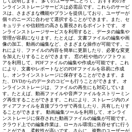
しく説明します。 多くのユーザーにとって、おすすめのオ
ンラインストレージサービスは必需品です。これらのサービ
スは、さまざまな機能やプランを提供しており、ユーザーが
個々のニーズに合わせて選択することができます。また、セ
キュリティや信頼性の高さも重視されるポイントです。 オ
ンラインストレージサービスを利用すると、データの編集や
管理が容易になります。たとえば、文書ファイルの編集や画
像の加工、動画の編集など、さまざまな操作が可能です。こ
れにより、ファイルの内容を簡単に更新したり、必要な変更
を加えたりすることができます。 窓の杜や他のソフトウェ
アを利用して、PDFファイルの編集や作成が可能です。これ
により、文書やレポートなどのPDFファイルを容易に作成
し、オンラインストレージに保存することができます。ま
た、DVDからのデータのコピーも行うことができます。 オ
ンラインストレージは、ファイルの再生にも対応していま
す。たとえば、動画ファイルや音声ファイルをストリーミン
グ再生することができます。これにより、ストレージ内のメ
ディアファイルを直接ブラウザで再生したり、共有したりす
ることができます。 動画編集ツールを利用して、オンライ
ンストレージに保存された動画ファイルの編集が可能です。
クラウド上での編集作業は、ローカル環境に依存せずに行う
ことができ、柔軟性が高いです。さらに、複数のユーザーが