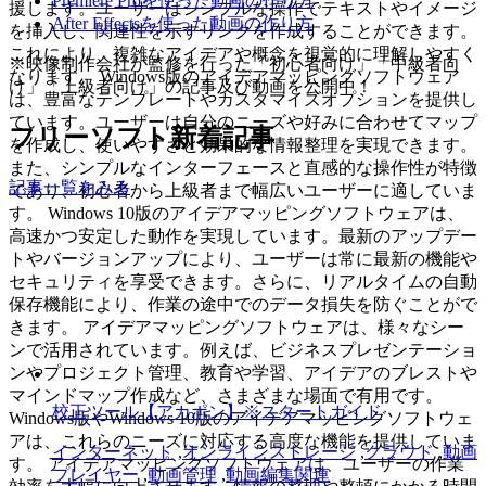
Premiere Proを使った動画の作り方
援します。ユーザーはシンプルな操作でテキストやイメージ
After Effectsを使った動画の作り方
を挿入し、関連性を示すリンクを作成することができます。
これにより、複雑なアイデアや概念を視覚的に理解しやすく
※映像制作会社が監修を行った「初心者向け」「中級者向
なります。 Windows版のアイデアマッピングソフトウェア
け」「上級者向け」の記事及び動画を公開中！
は、豊富なテンプレートやカスタマイズオプションを提供し
ています。ユーザーは自分のニーズや好みに合わせてマップ
フリーソフト新着記事
を作成し、使いやすさと効果的な情報整理を実現できます。
また、シンプルなインターフェースと直感的な操作性が特徴
記事一覧をみる
であり、初心者から上級者まで幅広いユーザーに適していま
す。 Windows 10版のアイデアマッピングソフトウェアは、
高速かつ安定した動作を実現しています。最新のアップデー
トやバージョンアップにより、ユーザーは常に最新の機能や
セキュリティを享受できます。さらに、リアルタイムの自動
保存機能により、作業の途中でのデータ損失を防ぐことがで
きます。 アイデアマッピングソフトウェアは、様々なシー
ンで活用されています。例えば、ビジネスプレゼンテーショ
ンやプロジェクト管理、教育や学習、アイデアのブレストや
マインドマップ作成など、さまざまな場面で有用です。
校正ツール【アカポン】※スタートガイド
Windows版やWindows 10版のアイデアマッピングソフトウェ
アは、これらのニーズに対応する高度な機能を提供していま
インターネット
,
オンラインストレージ
,
クラウド
,
動画
す。 アイデアマッピングソフトウェアは、ユーザーの作業
プレイヤー
,
動画管理
,
動画編集関連