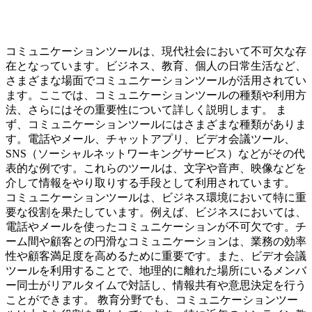
コミュニケーションツールは、現代社会において不可欠な存
在となっています。ビジネス、教育、個人の日常生活など、
さまざまな場面でコミュニケーションツールが活用されてい
ます。ここでは、コミュニケーションツールの種類や利用方
法、さらにはその重要性について詳しく説明します。 ま
ず、コミュニケーションツールにはさまざまな種類がありま
す。電話やメール、チャットアプリ、ビデオ会議ツール、
SNS（ソーシャルネットワーキングサービス）などがその代
表的な例です。これらのツールは、文字や音声、映像などを
介して情報をやり取りする手段として利用されています。
コミュニケーションツールは、ビジネス環境において特に重
要な役割を果たしています。例えば、ビジネスにおいては、
電話やメールを使ったコミュニケーションが不可欠です。チ
ーム間や顧客との円滑なコミュニケーションは、業務の効率
性や顧客満足度を高めるために重要です。また、ビデオ会議
ツールを利用することで、地理的に離れた場所にいるメンバ
ー同士がリアルタイムで対話し、情報共有や意思決定を行う
ことができます。 教育分野でも、コミュニケーションツー