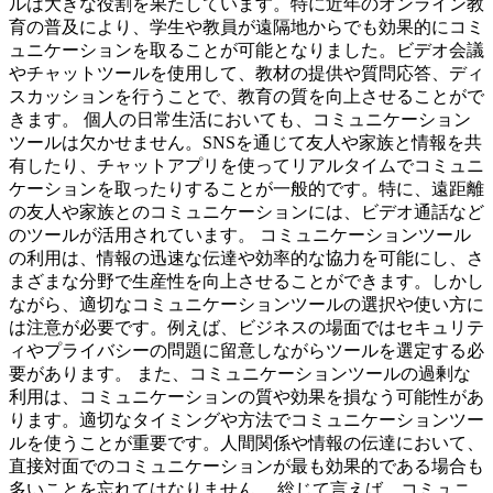
ルは大きな役割を果たしています。特に近年のオンライン教
育の普及により、学生や教員が遠隔地からでも効果的にコミ
ュニケーションを取ることが可能となりました。ビデオ会議
やチャットツールを使用して、教材の提供や質問応答、ディ
スカッションを行うことで、教育の質を向上させることがで
きます。 個人の日常生活においても、コミュニケーション
ツールは欠かせません。SNSを通じて友人や家族と情報を共
有したり、チャットアプリを使ってリアルタイムでコミュニ
ケーションを取ったりすることが一般的です。特に、遠距離
の友人や家族とのコミュニケーションには、ビデオ通話など
のツールが活用されています。 コミュニケーションツール
の利用は、情報の迅速な伝達や効率的な協力を可能にし、さ
まざまな分野で生産性を向上させることができます。しかし
ながら、適切なコミュニケーションツールの選択や使い方に
は注意が必要です。例えば、ビジネスの場面ではセキュリテ
ィやプライバシーの問題に留意しながらツールを選定する必
要があります。 また、コミュニケーションツールの過剰な
利用は、コミュニケーションの質や効果を損なう可能性があ
ります。適切なタイミングや方法でコミュニケーションツー
ルを使うことが重要です。人間関係や情報の伝達において、
直接対面でのコミュニケーションが最も効果的である場合も
多いことを忘れてはなりません。 総じて言えば、コミュニ