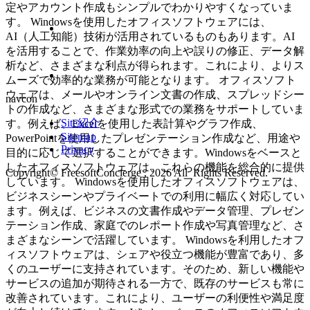
定やアカウント作成もシンプルでわかりやすくなっていま
す。 Windowsを使用したオフィスソフトウェアには、
AI（人工知能）技術が活用されているものもあります。AI
を活用することで、作業効率の向上や誤りの修正、データ解
析など、さまざまな利点が得られます。これにより、よりス
ムーズで効率的な業務が可能となります。 オフィスソフト
ウェアは、メールやオンライン文書の作成、スプレッドシー
navcon
トの作成など、さまざまな形式での業務をサポートしていま
Site紹介
す。例えば、Excelを使用した表計算やグラフ作成、
Sitemap
PowerPointを使用したプレゼンテーション作成など、用途や
Privacy
目的に応じて選択することができます。Windowsをベースと
したオフィスソフトウェアは、これらの機能を総合的に提供
Copyright© FreesoftConcierge , 2026 All Rights Reserved.
しています。 Windowsを使用したオフィスソフトウェアは、
ビジネスシーンやプライベートでの利用に幅広く対応してい
ます。例えば、ビジネスの文書作成やデータ管理、プレゼン
テーション作成、家庭でのレポート作成や写真管理など、さ
まざまなシーンで活躍しています。 Windowsを利用したオフ
ィスソフトウェアは、シェアや役立つ機能が豊富であり、多
くのユーザーに支持されています。そのため、新しい機能や
サービスの追加が期待される一方で、既存のサービスも常に
改善されています。これにより、ユーザーの利便性や満足度