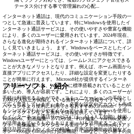
テータス分けする事で管理漏れの心配...
インターネット通話は、現代のコミュニケーション手段の一
つとして急速に普及しています。特にWindowsを使用したイ
ンターネット通話サービスは、その使いやすさや豊富な機能
により、多くのユーザーに愛用されています。2024年現在、
さらなる進化が期待されるインターネット通話について、詳
しく見ていきましょう。 まず、Windowsをベースとしたイン
ターネット通話サービスは、その使いやすさが特徴です。
Windowsユーザーにとっては、シームレスにアクセスできる
ことが大きなメリットとなります。例えば、ホーム画面から
直接アプリにアクセスしたり、詳細な設定を変更したりする
ことが簡単に行えます。 Microsoft社が提供するインターネ
フリーソフト：紹介
ット通話サービスは、Windowsに標準搭載されていることが
多いため、導入が容易です。これにより、多くのユーザーが
手軽に利用することができ、コミュニケーションの手段とし
1,000万人以上が閲覧している無料ツール情報サイトです。
て広く普及しています。また、必要な設定やアカウント作成
パソコンをより便利に利用できるおすすめのFreesoft・アプ
もシンプルでわかりやすくなっています。 Windowsを使用し
リ・プラグインなどを無料で情報提供しています。
たインターネット通話サービスには、AI（人工知能）技術
Wordpress、動画編集、DVD作成、PDF編集、YouTube変換ソ
が活用されているものもあります。AIを活用することで、
フト、画像編集、スケジュール管理ソフト、Firefox向けアド
通話品質の向上やノイズの軽減、音声認識機能の追加など、
オン・Google Chrome向け拡張機能、Cadなど、使い勝手の良