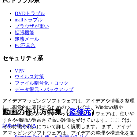
PCトラブル系
DVDトラブル
mailトラブル
ブラウザが重い
拡張機能
迷惑メール
PC不具合
セキュリティ系
VPN
ウイルス対策
ファイル暗号化・ロック
データ復元・バックアップ
アイデアマッピングソフトウェアは、アイデアや情報を整理
し、視覚的に表現するためのツールです。Windows版や
動画の作り方特集（
監修元
）
Windows 10版のアイデアマッピングソフトウェアは、使いや
すさや機能の豊富さで高い評価を受けています。ここでは、
記事一覧をみる
その特徴や利点について詳しく説明します。 まず、アイデ
アマッピングソフトウェアは、アイデアの整理や構造化を支