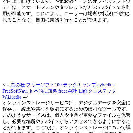
が向上し続けています。 Windowsベースのオフィスソフトウ
ェアは、スマートフォンやタブレットなどのデバイスでも利
用が可能です。これにより、ユーザーは場所や状況に制約さ
れることなく、自由に業務を行うことができます。
<!--
窓の杜
フリーソフト100
テックキャンプ
cyberlink
FreeSoftNavi
ｋ本的に無料
freee会計
日経クロステック
Wikipedia
-->
オンラインストレージサービスは、デジタルデータを安全に
保存し、編集や共有を容易にするための便利なツールです。
このようなサービスは、個人や企業が重要なファイルを保管
し、必要な場所やデバイスからアクセスできるようにするこ
とができます。ここでは、オンラインストレージについて詳