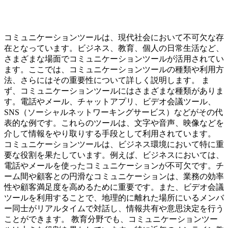
コミュニケーションツールは、現代社会において不可欠な存
在となっています。ビジネス、教育、個人の日常生活など、
さまざまな場面でコミュニケーションツールが活用されてい
ます。ここでは、コミュニケーションツールの種類や利用方
法、さらにはその重要性について詳しく説明します。 ま
ず、コミュニケーションツールにはさまざまな種類がありま
す。電話やメール、チャットアプリ、ビデオ会議ツール、
SNS（ソーシャルネットワーキングサービス）などがその代
表的な例です。これらのツールは、文字や音声、映像などを
介して情報をやり取りする手段として利用されています。
コミュニケーションツールは、ビジネス環境において特に重
要な役割を果たしています。例えば、ビジネスにおいては、
電話やメールを使ったコミュニケーションが不可欠です。チ
ーム間や顧客との円滑なコミュニケーションは、業務の効率
性や顧客満足度を高めるために重要です。また、ビデオ会議
ツールを利用することで、地理的に離れた場所にいるメンバ
ー同士がリアルタイムで対話し、情報共有や意思決定を行う
ことができます。 教育分野でも、コミュニケーションツー