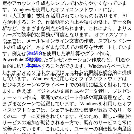
定やアカウント作成もシンプルでわかりやすくなっていま
す。 Windowsを使用したオフィスソフトウェアには、
AI（人工知能）技術が活用されているものもあります。AI
を活用することで、作業効率の向上や誤りの修正、データ解
析など、さまざまな利点が得られます。これにより、よりス
ムーズで効率的な業務が可能となります。 オフィスソフト
ウェアは、メールやオンライン文書の作成、スプレッドシー
navcon
トの作成など、さまざまな形式での業務をサポートしていま
Site紹介
す。例えば、Excelを使用した表計算やグラフ作成、
Sitemap
PowerPointを使用したプレゼンテーション作成など、用途や
Privacy
目的に応じて選択することができます。Windowsをベースと
したオフィスソフトウェアは、これらの機能を総合的に提供
Copyright© FreesoftConcierge , 2026 All Rights Reserved.
しています。 Windowsを使用したオフィスソフトウェアは、
ビジネスシーンやプライベートでの利用に幅広く対応してい
ます。例えば、ビジネスの文書作成やデータ管理、プレゼン
テーション作成、家庭でのレポート作成や写真管理など、さ
まざまなシーンで活躍しています。 Windowsを利用したオフ
ィスソフトウェアは、シェアや役立つ機能が豊富であり、多
くのユーザーに支持されています。そのため、新しい機能や
サービスの追加が期待される一方で、既存のサービスも常に
改善されています。これにより、ユーザーの利便性や満足度