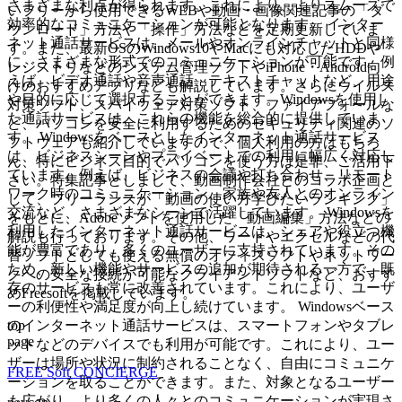
さまざまな利点が得られます。これにより、よりスムーズで
いフリーから使用できるWEBや動画・画像関連記事の「ダ
効率的なコミュニケーションが可能となります。 インター
ウンロード」方法や「操作」方法などを定期更新していま
ネット通話サービスは、メールやオンラインチャットと同様
す。また、最新OSのWindows10やMacにも対応したHDDや
に、さまざまな形式でのコミュニケーションが可能です。例
レジストリなどのシステム管理ソフトやiPhone・Android向
えば、ビデオ通話や音声通話、テキストチャットなど、用途
けのおすすめアプリなども解説しています。さらにウイルス
や目的に応じて選択することができます。Windowsを使用し
対策ソフト、スパイウェア対策ソフト、ファイアフォールな
た通話サービスは、これらの機能を総合的に提供していま
ど、パソコンを安全に利用するためのセキュリティ関連のソ
す。 Windowsをベースとしたインターネット通話サービス
フトウェアも紹介していますので、個人利用の方はもちろ
は、ビジネスシーンやプライベートでの利用に幅広く対応し
ん、特にビジネス目的でパソコンを使う方は是非、ご活用下
ています。例えば、ビジネスの会議や打ち合わせ、リモート
さい。特集記事としまして、動画制作会社とのコラボ企画と
ワーク時のコミュニケーション、家族や友人とのオンライン
して、フリーランスが「動画の使い方学びたいランキング」
交流など、さまざまなシーンで活躍しています。 Windowsを
をもとに、Adobeソフトを使用した「動画編集」方法などの
利用したインターネット通話サービスは、シェアや役立つ機
解説も行っております。その他、ワードやエクセルなどの代
能が豊富であり、多くのユーザーに支持されています。その
替ソフトとしても使える無償のオフィスソフトやネットワー
ため、新しい機能やサービスの追加が期待される一方で、既
クへの安全な接続が可能なクライアントソフトなど、おすす
存のサービスも常に改善されています。これにより、ユーザ
めFreesoftを掲載しています。
ーの利便性や満足度が向上し続けています。 Windowsベース
top
のインターネット通話サービスは、スマートフォンやタブレ
page
ットなどのデバイスでも利用が可能です。これにより、ユー
ザーは場所や状況に制約されることなく、自由にコミュニケ
FREE Soft CONCIERGE
ーションを取ることができます。また、対象となるユーザー
も広がり、より多くの人々とのコミュニケーションが実現さ