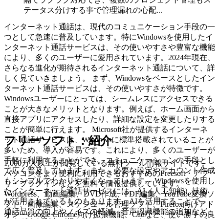
テータス分けする事で管理漏れの心配...
インターネット通話は、現代のコミュニケーション手段の一
つとして急速に普及しています。特にWindowsを使用したイ
ンターネット通話サービスは、その使いやすさや豊富な機能
により、多くのユーザーに愛用されています。2024年現在、
さらなる進化が期待されるインターネット通話について、詳
しく見ていきましょう。 まず、Windowsをベースとしたイン
ターネット通話サービスは、その使いやすさが特徴です。
Windowsユーザーにとっては、シームレスにアクセスできる
ことが大きなメリットとなります。例えば、ホーム画面から
直接アプリにアクセスしたり、詳細な設定を変更したりする
ことが簡単に行えます。 Microsoft社が提供するインターネ
フリーソフト：紹介
ット通話サービスは、Windowsに標準搭載されていることが
多いため、導入が容易です。これにより、多くのユーザーが
手軽に利用することができ、コミュニケーションの手段とし
1,000万人以上が閲覧している無料ツール情報サイトです。
て広く普及しています。また、必要な設定やアカウント作成
パソコンをより便利に利用できるおすすめのFreesoft・アプ
もシンプルでわかりやすくなっています。 Windowsを使用し
リ・プラグインなどを無料で情報提供しています。
たインターネット通話サービスには、AI（人工知能）技術
Wordpress、動画編集、DVD作成、PDF編集、YouTube変換ソ
が活用されているものもあります。AIを活用することで、
フト、画像編集、スケジュール管理ソフト、Firefox向けアド
通話品質の向上やノイズの軽減、音声認識機能の追加など、
オン・Google Chrome向け拡張機能、Cadなど、使い勝手の良