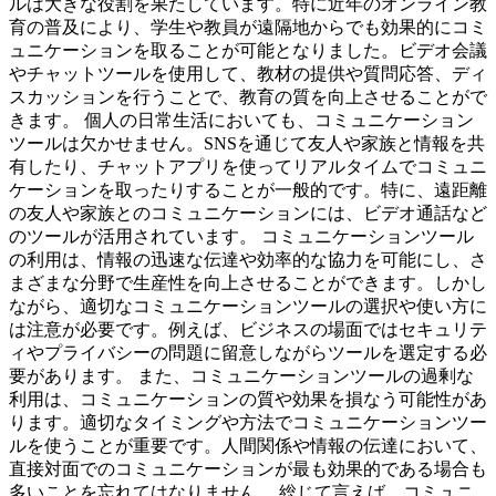
ルは大きな役割を果たしています。特に近年のオンライン教
育の普及により、学生や教員が遠隔地からでも効果的にコミ
ュニケーションを取ることが可能となりました。ビデオ会議
やチャットツールを使用して、教材の提供や質問応答、ディ
スカッションを行うことで、教育の質を向上させることがで
きます。 個人の日常生活においても、コミュニケーション
ツールは欠かせません。SNSを通じて友人や家族と情報を共
有したり、チャットアプリを使ってリアルタイムでコミュニ
ケーションを取ったりすることが一般的です。特に、遠距離
の友人や家族とのコミュニケーションには、ビデオ通話など
のツールが活用されています。 コミュニケーションツール
の利用は、情報の迅速な伝達や効率的な協力を可能にし、さ
まざまな分野で生産性を向上させることができます。しかし
ながら、適切なコミュニケーションツールの選択や使い方に
は注意が必要です。例えば、ビジネスの場面ではセキュリテ
ィやプライバシーの問題に留意しながらツールを選定する必
要があります。 また、コミュニケーションツールの過剰な
利用は、コミュニケーションの質や効果を損なう可能性があ
ります。適切なタイミングや方法でコミュニケーションツー
ルを使うことが重要です。人間関係や情報の伝達において、
直接対面でのコミュニケーションが最も効果的である場合も
多いことを忘れてはなりません。 総じて言えば、コミュニ