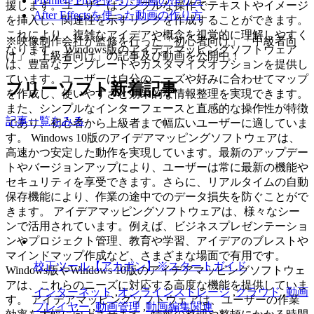
Premiere Proを使った動画の作り方
援します。ユーザーはシンプルな操作でテキストやイメージ
After Effectsを使った動画の作り方
を挿入し、関連性を示すリンクを作成することができます。
これにより、複雑なアイデアや概念を視覚的に理解しやすく
※映像制作会社が監修を行った「初心者向け」「中級者向
なります。 Windows版のアイデアマッピングソフトウェア
け」「上級者向け」の記事及び動画を公開中！
は、豊富なテンプレートやカスタマイズオプションを提供し
ています。ユーザーは自分のニーズや好みに合わせてマップ
フリーソフト新着記事
を作成し、使いやすさと効果的な情報整理を実現できます。
また、シンプルなインターフェースと直感的な操作性が特徴
記事一覧をみる
であり、初心者から上級者まで幅広いユーザーに適していま
す。 Windows 10版のアイデアマッピングソフトウェアは、
高速かつ安定した動作を実現しています。最新のアップデー
トやバージョンアップにより、ユーザーは常に最新の機能や
セキュリティを享受できます。さらに、リアルタイムの自動
保存機能により、作業の途中でのデータ損失を防ぐことがで
きます。 アイデアマッピングソフトウェアは、様々なシー
ンで活用されています。例えば、ビジネスプレゼンテーショ
ンやプロジェクト管理、教育や学習、アイデアのブレストや
マインドマップ作成など、さまざまな場面で有用です。
校正ツール【アカポン】※スタートガイド
Windows版やWindows 10版のアイデアマッピングソフトウェ
アは、これらのニーズに対応する高度な機能を提供していま
インターネット
,
オンラインストレージ
,
クラウド
,
動画
す。 アイデアマッピングソフトウェアは、ユーザーの作業
プレイヤー
,
動画管理
,
動画編集関連