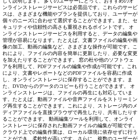
しく説明します。 多くのユーザーにとって、おすすめのオ
ンラインストレージサービスは必需品です。これらのサービ
スは、さまざまな機能やプランを提供しており、ユーザーが
個々のニーズに合わせて選択することができます。また、セ
キュリティや信頼性の高さも重視されるポイントです。 オ
ンラインストレージサービスを利用すると、データの編集や
管理が容易になります。たとえば、文書ファイルの編集や画
像の加工、動画の編集など、さまざまな操作が可能です。こ
れにより、ファイルの内容を簡単に更新したり、必要な変更
を加えたりすることができます。 窓の杜や他のソフトウェ
アを利用して、PDFファイルの編集や作成が可能です。これ
により、文書やレポートなどのPDFファイルを容易に作成
し、オンラインストレージに保存することができます。ま
た、DVDからのデータのコピーも行うことができます。 オ
ンラインストレージは、ファイルの再生にも対応していま
す。たとえば、動画ファイルや音声ファイルをストリーミン
グ再生することができます。これにより、ストレージ内のメ
ディアファイルを直接ブラウザで再生したり、共有したりす
ることができます。 動画編集ツールを利用して、オンライ
ンストレージに保存された動画ファイルの編集が可能です。
クラウド上での編集作業は、ローカル環境に依存せずに行う
ことができ、柔軟性が高いです。さらに、複数のユーザーが