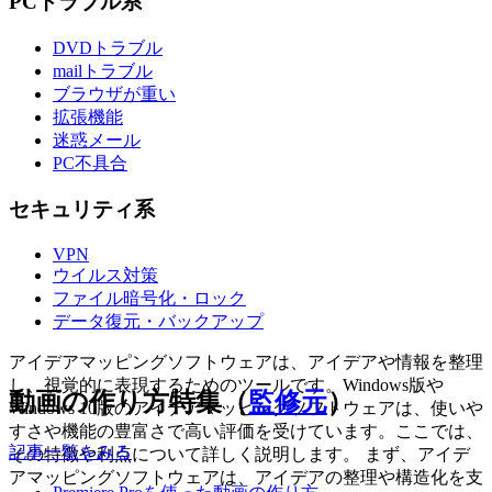
PCトラブル系
DVDトラブル
mailトラブル
ブラウザが重い
拡張機能
迷惑メール
PC不具合
セキュリティ系
VPN
ウイルス対策
ファイル暗号化・ロック
データ復元・バックアップ
アイデアマッピングソフトウェアは、アイデアや情報を整理
し、視覚的に表現するためのツールです。Windows版や
動画の作り方特集（
監修元
）
Windows 10版のアイデアマッピングソフトウェアは、使いや
すさや機能の豊富さで高い評価を受けています。ここでは、
記事一覧をみる
その特徴や利点について詳しく説明します。 まず、アイデ
アマッピングソフトウェアは、アイデアの整理や構造化を支