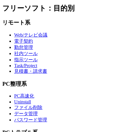
フリーソフト：目的別
リモート系
Web/テレビ会議
電子契約
勤怠管理
社内ツール
指示ツール
Task/Project
見積書・請求書
PC整理系
PC高速化
Uninstall
ファイル削除
データ管理
パスワード管理