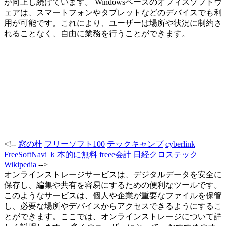
が向上し続けています。 Windowsベースのオフィスソフトウ
ェアは、スマートフォンやタブレットなどのデバイスでも利
用が可能です。これにより、ユーザーは場所や状況に制約さ
れることなく、自由に業務を行うことができます。
<!--
窓の杜
フリーソフト100
テックキャンプ
cyberlink
FreeSoftNavi
ｋ本的に無料
freee会計
日経クロステック
Wikipedia
-->
オンラインストレージサービスは、デジタルデータを安全に
保存し、編集や共有を容易にするための便利なツールです。
このようなサービスは、個人や企業が重要なファイルを保管
し、必要な場所やデバイスからアクセスできるようにするこ
とができます。ここでは、オンラインストレージについて詳