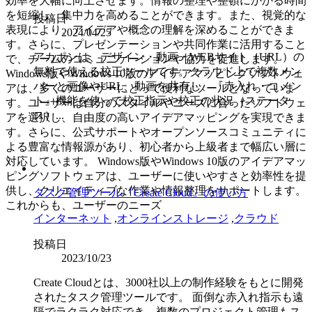
効率を大幅に向上させます。情報の整理や整頓にかかる時間
を短縮し、集中力を高めることができます。また、視覚的な
投稿日
表現により、アイデアや概念の理解を深めることができま
2024/04/25
す。さらに、プレゼンテーションや共同作業に活用すること
アカポンは、デザイン・動画・WEBサイト（URL）の
で、チームのコミュニケーションや協力を促進します。
無料で使える校正ツールです。クラウド上で複数メン
Windows版やWindows 10版のアイデアマッピングソフトウェ
バーと画像やURL、動画を共有し、『赤入れ・コメン
アは、多くのユーザーにとって便利なツールとなっていま
ト』機能を使って校正指示や校正の状況（ステータ
す。ユーザーは自分のスタイルやニーズに合ったソフトウェ
ス）...
アを選択し、自由度の高いアイデアマッピングを実現できま
す。さらに、公式サポートやオープンソースコミュニティに
よる豊富な情報源があり、初心者から上級者まで幅広い層に
対応しています。 Windows版やWindows 10版のアイデアマッ
ピングソフトウェアは、ユーザーに使いやすさと効率性を提
供し、クリエイティブな作業や情報整理をサポートします。
タスク管理ツール『Create Cloud』の使い方
これからも、ユーザーのニーズ
インターネット
,
オンラインストレージ
,
クラウド
投稿日
2023/10/23
Create Cloudとは、3000社以上の制作経験をもとに開発
されたタスク管理ツールです。 面倒な赤入れ指示も遠
隔でラクラク対応でき、複数のプロジェクト管理もス