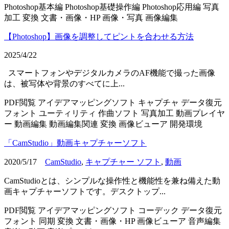
Photoshop基本編
Photoshop基礎操作編
Photoshop応用編
写真
加工
変換
文書・画像・HP
画像・写真
画像編集
【Photoshop】画像を調整してピントを合わせる方法
2025/4/22
スマートフォンやデジタルカメラのAF機能で撮った画像
は、被写体や背景のすべてに上...
PDF閲覧
アイデアマッピングソフト
キャプチャ
データ復元
フォント
ユーティリティ
作曲ソフト
写真加工
動画プレイヤ
ー
動画編集
動画編集関連
変換
画像ビューア
開発環境
「CamStudio」動画キャプチャーソフト
2020/5/17
CamStudio
,
キャプチャー ソフト
,
動画
CamStudioとは、シンプルな操作性と機能性を兼ね備えた動
画キャプチャーソフトです。デスクトップ...
PDF閲覧
アイデアマッピングソフト
コーデック
データ復元
フォント
同期
変換
文書・画像・HP
画像ビューア
音声編集