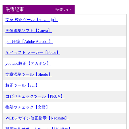
厳選記事
※外部サイト
文章 校正ツール【so-zou.jp】
画像編集ソフト【Canva】
pdf 圧縮【Adobe Acrobat】
AIイラスト メーカー【Fotor】
youtube校正【アカポン】
文章添削ツール【Shodo】
校正ツール【aun】
コピペチェックツール【PRUV】
推敲やチェック【文賢】
WEBデザイン修正指示【Naoshite】