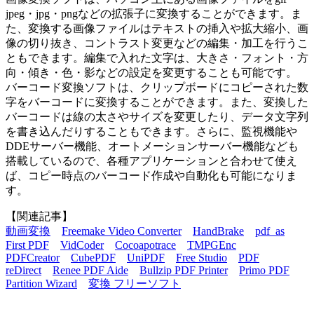
jpeg・jpg・pngなどの拡張子に変換することができます。ま
た、変換する画像ファイルはテキストの挿入や拡大縮小、画
像の切り抜き、コントラスト変更などの編集・加工を行うこ
ともできます。編集で入れた文字は、大きさ・フォント・方
向・傾き・色・影などの設定を変更することも可能です。
バーコード変換ソフトは、クリップボードにコピーされた数
字をバーコードに変換することができます。また、変換した
バーコードは線の太さやサイズを変更したり、データ文字列
を書き込んだりすることもできます。さらに、監視機能や
DDEサーバー機能、オートメーションサーバー機能なども
搭載しているので、各種アプリケーションと合わせて使え
ば、コピー時点のバーコード作成や自動化も可能になりま
す。
【関連記事】
動画変換
Freemake Video Converter
HandBrake
pdf_as
First PDF
VidCoder
Cocoapotrace
TMPGEnc
PDFCreator
CubePDF
UniPDF
Free Studio
PDF
reDirect
Renee PDF Aide
Bullzip PDF Printer
Primo PDF
Partition Wizard
変換 フリーソフト