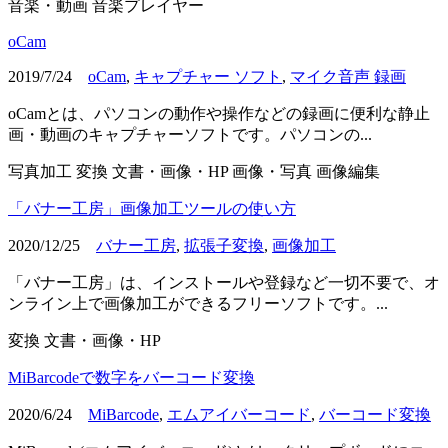
音楽・動画
音楽プレイヤー
oCam
2019/7/24
oCam
,
キャプチャー ソフト
,
マイク音声 録画
oCamとは、パソコンの動作や操作などの録画に便利な静止
画・動画のキャプチャーソフトです。パソコンの...
写真加工
変換
文書・画像・HP
画像・写真
画像編集
「バナー工房」画像加工ツールの使い方
2020/12/25
バナー工房
,
拡張子変換
,
画像加工
「バナー工房」は、インストールや登録など一切不要で、オ
ンライン上で画像加工ができるフリーソフトです。...
変換
文書・画像・HP
MiBarcodeで数字をバーコード変換
2020/6/24
MiBarcode
,
エムアイバーコード
,
バーコード変換