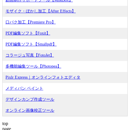
動画制作サポートツール【MilkBox】
モザイク・ぼかし加工【After Effects】
口パク加工【Premiere Pro】
PDF編集ソフト【Foxit】
PDF編集ソフト【Smallpdf】
コラージュ写真【FotoJet】
多機能編集ツール【Photopea】
Pixlr Express｜オンラインフォトエディタ
メディバン ペイント
デザインカンプ作成ツール
オンライン画像校正ツール
top
page