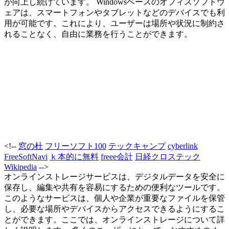
が向上し続けています。 Windowsベースのオフィスソフトウ
ェアは、スマートフォンやタブレットなどのデバイスでも利
用が可能です。これにより、ユーザーは場所や状況に制約さ
れることなく、自由に業務を行うことができます。
<!--
窓の杜
フリーソフト100
テックキャンプ
cyberlink
FreeSoftNavi
ｋ本的に無料
freee会計
日経クロステック
Wikipedia
-->
オンラインストレージサービスは、デジタルデータを安全に
保存し、編集や共有を容易にするための便利なツールです。
このようなサービスは、個人や企業が重要なファイルを保管
し、必要な場所やデバイスからアクセスできるようにするこ
とができます。ここでは、オンラインストレージについて詳