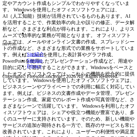
定やアカウント作成もシンプルでわかりやすくなっていま
す。 Windowsを使用したオフィスソフトウェアには、
AI（人工知能）技術が活用されているものもあります。AI
を活用することで、作業効率の向上や誤りの修正、データ解
析など、さまざまな利点が得られます。これにより、よりス
ムーズで効率的な業務が可能となります。 オフィスソフト
ウェアは、メールやオンライン文書の作成、スプレッドシー
navcon
トの作成など、さまざまな形式での業務をサポートしていま
Site紹介
す。例えば、Excelを使用した表計算やグラフ作成、
Sitemap
PowerPointを使用したプレゼンテーション作成など、用途や
Privacy
目的に応じて選択することができます。Windowsをベースと
したオフィスソフトウェアは、これらの機能を総合的に提供
Copyright© FreesoftConcierge , 2026 All Rights Reserved.
しています。 Windowsを使用したオフィスソフトウェアは、
ビジネスシーンやプライベートでの利用に幅広く対応してい
ます。例えば、ビジネスの文書作成やデータ管理、プレゼン
テーション作成、家庭でのレポート作成や写真管理など、さ
まざまなシーンで活躍しています。 Windowsを利用したオフ
ィスソフトウェアは、シェアや役立つ機能が豊富であり、多
くのユーザーに支持されています。そのため、新しい機能や
サービスの追加が期待される一方で、既存のサービスも常に
改善されています。これにより、ユーザーの利便性や満足度