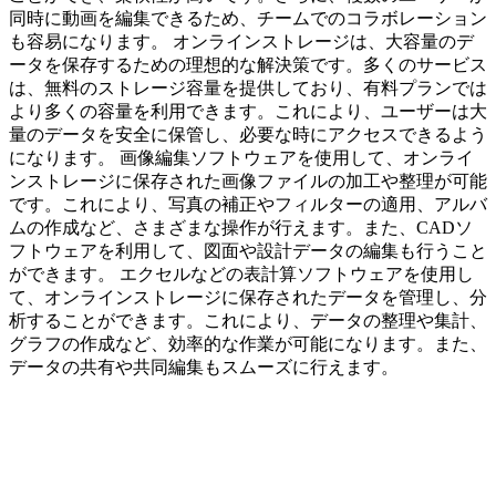
同時に動画を編集できるため、チームでのコラボレーション
も容易になります。 オンラインストレージは、大容量のデ
ータを保存するための理想的な解決策です。多くのサービス
は、無料のストレージ容量を提供しており、有料プランでは
より多くの容量を利用できます。これにより、ユーザーは大
量のデータを安全に保管し、必要な時にアクセスできるよう
になります。 画像編集ソフトウェアを使用して、オンライ
ンストレージに保存された画像ファイルの加工や整理が可能
です。これにより、写真の補正やフィルターの適用、アルバ
ムの作成など、さまざまな操作が行えます。また、CADソ
フトウェアを利用して、図面や設計データの編集も行うこと
ができます。 エクセルなどの表計算ソフトウェアを使用し
て、オンラインストレージに保存されたデータを管理し、分
析することができます。これにより、データの整理や集計、
グラフの作成など、効率的な作業が可能になります。また、
データの共有や共同編集もスムーズに行えます。