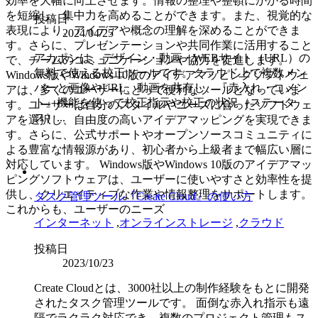
効率を大幅に向上させます。情報の整理や整頓にかかる時間
を短縮し、集中力を高めることができます。また、視覚的な
投稿日
表現により、アイデアや概念の理解を深めることができま
2024/04/25
す。さらに、プレゼンテーションや共同作業に活用すること
アカポンは、デザイン・動画・WEBサイト（URL）の
で、チームのコミュニケーションや協力を促進します。
無料で使える校正ツールです。クラウド上で複数メン
Windows版やWindows 10版のアイデアマッピングソフトウェ
バーと画像やURL、動画を共有し、『赤入れ・コメン
アは、多くのユーザーにとって便利なツールとなっていま
ト』機能を使って校正指示や校正の状況（ステータ
す。ユーザーは自分のスタイルやニーズに合ったソフトウェ
ス）...
アを選択し、自由度の高いアイデアマッピングを実現できま
す。さらに、公式サポートやオープンソースコミュニティに
よる豊富な情報源があり、初心者から上級者まで幅広い層に
対応しています。 Windows版やWindows 10版のアイデアマッ
ピングソフトウェアは、ユーザーに使いやすさと効率性を提
供し、クリエイティブな作業や情報整理をサポートします。
タスク管理ツール『Create Cloud』の使い方
これからも、ユーザーのニーズ
インターネット
,
オンラインストレージ
,
クラウド
投稿日
2023/10/23
Create Cloudとは、3000社以上の制作経験をもとに開発
されたタスク管理ツールです。 面倒な赤入れ指示も遠
隔でラクラク対応でき、複数のプロジェクト管理もス