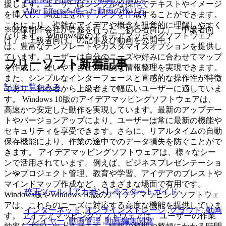
Premiere Proを使った動画の作り方
援します。ユーザーはシンプルな操作でテキストやイメージ
After Effectsを使った動画の作り方
を挿入し、関連性を示すリンクを作成することができます。
これにより、複雑なアイデアや概念を視覚的に理解しやすく
※映像制作会社が監修を行った「初心者向け」「中級者向
なります。 Windows版のアイデアマッピングソフトウェア
け」「上級者向け」の記事及び動画を公開中！
は、豊富なテンプレートやカスタマイズオプションを提供し
ています。ユーザーは自分のニーズや好みに合わせてマップ
フリーソフト新着記事
を作成し、使いやすさと効果的な情報整理を実現できます。
また、シンプルなインターフェースと直感的な操作性が特徴
記事一覧をみる
であり、初心者から上級者まで幅広いユーザーに適していま
す。 Windows 10版のアイデアマッピングソフトウェアは、
高速かつ安定した動作を実現しています。最新のアップデー
トやバージョンアップにより、ユーザーは常に最新の機能や
セキュリティを享受できます。さらに、リアルタイムの自動
保存機能により、作業の途中でのデータ損失を防ぐことがで
きます。 アイデアマッピングソフトウェアは、様々なシー
ンで活用されています。例えば、ビジネスプレゼンテーショ
ンやプロジェクト管理、教育や学習、アイデアのブレストや
マインドマップ作成など、さまざまな場面で有用です。
校正ツール【アカポン】※スタートガイド
Windows版やWindows 10版のアイデアマッピングソフトウェ
アは、これらのニーズに対応する高度な機能を提供していま
インターネット
,
オンラインストレージ
,
クラウド
,
動画
す。 アイデアマッピングソフトウェアは、ユーザーの作業
プレイヤー
,
動画管理
,
動画編集関連