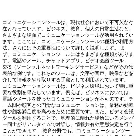
コミュニケーションツールは、現代社会において不可欠な存
在となっています。ビジネス、教育、個人の日常生活など、
さまざまな場面でコミュニケーションツールが活用されてい
ます。ここでは、コミュニケーションツールの種類や利用方
法、さらにはその重要性について詳しく説明します。 ま
ず、コミュニケーションツールにはさまざまな種類がありま
す。電話やメール、チャットアプリ、ビデオ会議ツール、
SNS（ソーシャルネットワーキングサービス）などがその代
表的な例です。これらのツールは、文字や音声、映像などを
介して情報をやり取りする手段として利用されています。
コミュニケーションツールは、ビジネス環境において特に重
要な役割を果たしています。例えば、ビジネスにおいては、
電話やメールを使ったコミュニケーションが不可欠です。チ
ーム間や顧客との円滑なコミュニケーションは、業務の効率
性や顧客満足度を高めるために重要です。また、ビデオ会議
ツールを利用することで、地理的に離れた場所にいるメンバ
ー同士がリアルタイムで対話し、情報共有や意思決定を行う
ことができます。 教育分野でも、コミュニケーションツー