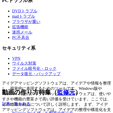
PCトラブル系
DVDトラブル
mailトラブル
ブラウザが重い
拡張機能
迷惑メール
PC不具合
セキュリティ系
VPN
ウイルス対策
ファイル暗号化・ロック
データ復元・バックアップ
アイデアマッピングソフトウェアは、アイデアや情報を整理
し、視覚的に表現するためのツールです。Windows版や
動画の作り方特集（
監修元
）
Windows 10版のアイデアマッピングソフトウェアは、使いや
すさや機能の豊富さで高い評価を受けています。ここでは、
記事一覧をみる
その特徴や利点について詳しく説明します。 まず、アイデ
アマッピングソフトウェアは、アイデアの整理や構造化を支