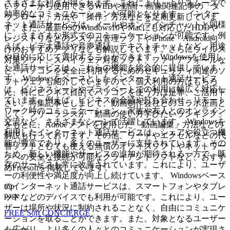
さまざまな利点が得られます。これにより、よりスムーズで
いフリーから使用できるWEBや動画・画像関連記事の「ダ
効率的なコミュニケーションが可能となります。 インター
ウンロード」方法や「操作」方法などを定期更新していま
ネット通話サービスは、メールやオンラインチャットと同様
す。また、最新OSのWindows10やMacにも対応したHDDや
に、さまざまな形式でのコミュニケーションが可能です。例
レジストリなどのシステム管理ソフトやiPhone・Android向
えば、ビデオ通話や音声通話、テキストチャットなど、用途
けのおすすめアプリなども解説しています。さらにウイルス
や目的に応じて選択することができます。Windowsを使用し
対策ソフト、スパイウェア対策ソフト、ファイアフォールな
た通話サービスは、これらの機能を総合的に提供していま
ど、パソコンを安全に利用するためのセキュリティ関連のソ
す。 Windowsをベースとしたインターネット通話サービス
フトウェアも紹介していますので、個人利用の方はもちろ
は、ビジネスシーンやプライベートでの利用に幅広く対応し
ん、特にビジネス目的でパソコンを使う方は是非、ご活用下
ています。例えば、ビジネスの会議や打ち合わせ、リモート
さい。特集記事としまして、動画制作会社とのコラボ企画と
ワーク時のコミュニケーション、家族や友人とのオンライン
して、フリーランスが「動画の使い方学びたいランキング」
交流など、さまざまなシーンで活躍しています。 Windowsを
をもとに、Adobeソフトを使用した「動画編集」方法などの
利用したインターネット通話サービスは、シェアや役立つ機
解説も行っております。その他、ワードやエクセルなどの代
能が豊富であり、多くのユーザーに支持されています。その
替ソフトとしても使える無償のオフィスソフトやネットワー
ため、新しい機能やサービスの追加が期待される一方で、既
クへの安全な接続が可能なクライアントソフトなど、おすす
存のサービスも常に改善されています。これにより、ユーザ
めFreesoftを掲載しています。
ーの利便性や満足度が向上し続けています。 Windowsベース
top
のインターネット通話サービスは、スマートフォンやタブレ
page
ットなどのデバイスでも利用が可能です。これにより、ユー
ザーは場所や状況に制約されることなく、自由にコミュニケ
FREE Soft CONCIERGE
ーションを取ることができます。また、対象となるユーザー
も広がり、より多くの人々とのコミュニケーションが実現さ