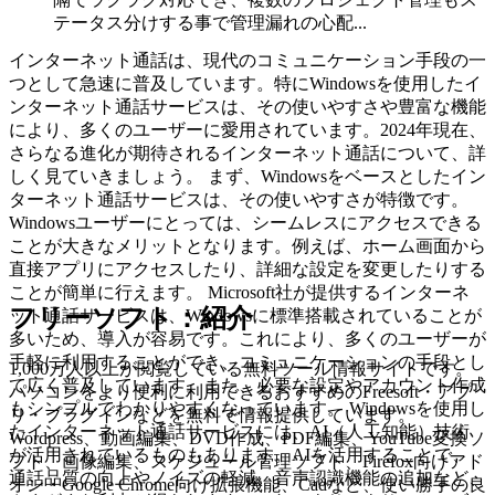
テータス分けする事で管理漏れの心配...
インターネット通話は、現代のコミュニケーション手段の一
つとして急速に普及しています。特にWindowsを使用したイ
ンターネット通話サービスは、その使いやすさや豊富な機能
により、多くのユーザーに愛用されています。2024年現在、
さらなる進化が期待されるインターネット通話について、詳
しく見ていきましょう。 まず、Windowsをベースとしたイン
ターネット通話サービスは、その使いやすさが特徴です。
Windowsユーザーにとっては、シームレスにアクセスできる
ことが大きなメリットとなります。例えば、ホーム画面から
直接アプリにアクセスしたり、詳細な設定を変更したりする
ことが簡単に行えます。 Microsoft社が提供するインターネ
フリーソフト：紹介
ット通話サービスは、Windowsに標準搭載されていることが
多いため、導入が容易です。これにより、多くのユーザーが
手軽に利用することができ、コミュニケーションの手段とし
1,000万人以上が閲覧している無料ツール情報サイトです。
て広く普及しています。また、必要な設定やアカウント作成
パソコンをより便利に利用できるおすすめのFreesoft・アプ
もシンプルでわかりやすくなっています。 Windowsを使用し
リ・プラグインなどを無料で情報提供しています。
たインターネット通話サービスには、AI（人工知能）技術
Wordpress、動画編集、DVD作成、PDF編集、YouTube変換ソ
が活用されているものもあります。AIを活用することで、
フト、画像編集、スケジュール管理ソフト、Firefox向けアド
通話品質の向上やノイズの軽減、音声認識機能の追加など、
オン・Google Chrome向け拡張機能、Cadなど、使い勝手の良