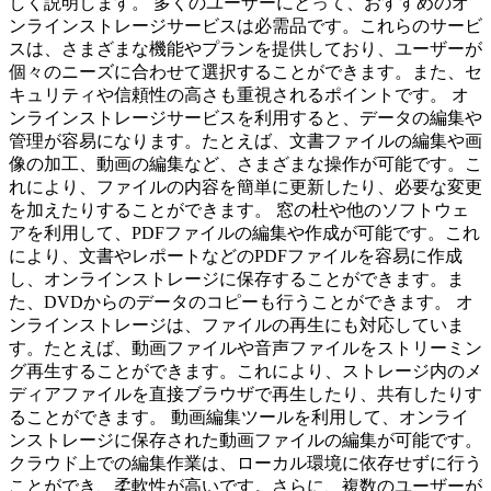
しく説明します。 多くのユーザーにとって、おすすめのオ
ンラインストレージサービスは必需品です。これらのサービ
スは、さまざまな機能やプランを提供しており、ユーザーが
個々のニーズに合わせて選択することができます。また、セ
キュリティや信頼性の高さも重視されるポイントです。 オ
ンラインストレージサービスを利用すると、データの編集や
管理が容易になります。たとえば、文書ファイルの編集や画
像の加工、動画の編集など、さまざまな操作が可能です。こ
れにより、ファイルの内容を簡単に更新したり、必要な変更
を加えたりすることができます。 窓の杜や他のソフトウェ
アを利用して、PDFファイルの編集や作成が可能です。これ
により、文書やレポートなどのPDFファイルを容易に作成
し、オンラインストレージに保存することができます。ま
た、DVDからのデータのコピーも行うことができます。 オ
ンラインストレージは、ファイルの再生にも対応していま
す。たとえば、動画ファイルや音声ファイルをストリーミン
グ再生することができます。これにより、ストレージ内のメ
ディアファイルを直接ブラウザで再生したり、共有したりす
ることができます。 動画編集ツールを利用して、オンライ
ンストレージに保存された動画ファイルの編集が可能です。
クラウド上での編集作業は、ローカル環境に依存せずに行う
ことができ、柔軟性が高いです。さらに、複数のユーザーが