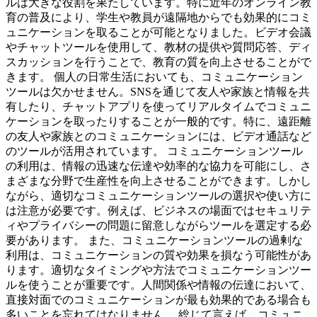
ルは大きな役割を果たしています。特に近年のオンライン教
育の普及により、学生や教員が遠隔地からでも効果的にコミ
ュニケーションを取ることが可能となりました。ビデオ会議
やチャットツールを使用して、教材の提供や質問応答、ディ
スカッションを行うことで、教育の質を向上させることがで
きます。 個人の日常生活においても、コミュニケーション
ツールは欠かせません。SNSを通じて友人や家族と情報を共
有したり、チャットアプリを使ってリアルタイムでコミュニ
ケーションを取ったりすることが一般的です。特に、遠距離
の友人や家族とのコミュニケーションには、ビデオ通話など
のツールが活用されています。 コミュニケーションツール
の利用は、情報の迅速な伝達や効率的な協力を可能にし、さ
まざまな分野で生産性を向上させることができます。しかし
ながら、適切なコミュニケーションツールの選択や使い方に
は注意が必要です。例えば、ビジネスの場面ではセキュリテ
ィやプライバシーの問題に留意しながらツールを選定する必
要があります。 また、コミュニケーションツールの過剰な
利用は、コミュニケーションの質や効果を損なう可能性があ
ります。適切なタイミングや方法でコミュニケーションツー
ルを使うことが重要です。人間関係や情報の伝達において、
直接対面でのコミュニケーションが最も効果的である場合も
多いことを忘れてはなりません。 総じて言えば、コミュニ