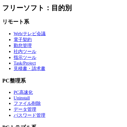
フリーソフト：目的別
リモート系
Web/テレビ会議
電子契約
勤怠管理
社内ツール
指示ツール
Task/Project
見積書・請求書
PC整理系
PC高速化
Uninstall
ファイル削除
データ管理
パスワード管理