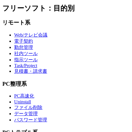
フリーソフト：目的別
リモート系
Web/テレビ会議
電子契約
勤怠管理
社内ツール
指示ツール
Task/Project
見積書・請求書
PC整理系
PC高速化
Uninstall
ファイル削除
データ管理
パスワード管理