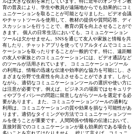
ルは大きな役割を果たしています。特に近年のオンライン教
育の普及により、学生や教員が遠隔地からでも効果的にコミ
ュニケーションを取ることが可能となりました。ビデオ会議
やチャットツールを使用して、教材の提供や質問応答、ディ
スカッションを行うことで、教育の質を向上させることがで
きます。 個人の日常生活においても、コミュニケーション
ツールは欠かせません。SNSを通じて友人や家族と情報を共
有したり、チャットアプリを使ってリアルタイムでコミュニ
ケーションを取ったりすることが一般的です。特に、遠距離
の友人や家族とのコミュニケーションには、ビデオ通話など
のツールが活用されています。 コミュニケーションツール
の利用は、情報の迅速な伝達や効率的な協力を可能にし、さ
まざまな分野で生産性を向上させることができます。しかし
ながら、適切なコミュニケーションツールの選択や使い方に
は注意が必要です。例えば、ビジネスの場面ではセキュリテ
ィやプライバシーの問題に留意しながらツールを選定する必
要があります。 また、コミュニケーションツールの過剰な
利用は、コミュニケーションの質や効果を損なう可能性があ
ります。適切なタイミングや方法でコミュニケーションツー
ルを使うことが重要です。人間関係や情報の伝達において、
直接対面でのコミュニケーションが最も効果的である場合も
多いことを忘れてはなりません。 総じて言えば、コミュニ