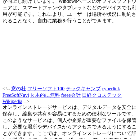
が向上し続けています。 Windowsベースのオフィスソフトウ
ェアは、スマートフォンやタブレットなどのデバイスでも利
用が可能です。これにより、ユーザーは場所や状況に制約さ
れることなく、自由に業務を行うことができます。
<!--
窓の杜
フリーソフト100
テックキャンプ
cyberlink
FreeSoftNavi
ｋ本的に無料
freee会計
日経クロステック
Wikipedia
-->
オンラインストレージサービスは、デジタルデータを安全に
保存し、編集や共有を容易にするための便利なツールです。
このようなサービスは、個人や企業が重要なファイルを保管
し、必要な場所やデバイスからアクセスできるようにするこ
とができます。ここでは、オンラインストレージについて詳