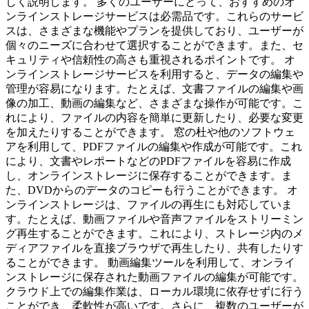
しく説明します。 多くのユーザーにとって、おすすめのオ
ンラインストレージサービスは必需品です。これらのサービ
スは、さまざまな機能やプランを提供しており、ユーザーが
個々のニーズに合わせて選択することができます。また、セ
キュリティや信頼性の高さも重視されるポイントです。 オ
ンラインストレージサービスを利用すると、データの編集や
管理が容易になります。たとえば、文書ファイルの編集や画
像の加工、動画の編集など、さまざまな操作が可能です。こ
れにより、ファイルの内容を簡単に更新したり、必要な変更
を加えたりすることができます。 窓の杜や他のソフトウェ
アを利用して、PDFファイルの編集や作成が可能です。これ
により、文書やレポートなどのPDFファイルを容易に作成
し、オンラインストレージに保存することができます。ま
た、DVDからのデータのコピーも行うことができます。 オ
ンラインストレージは、ファイルの再生にも対応していま
す。たとえば、動画ファイルや音声ファイルをストリーミン
グ再生することができます。これにより、ストレージ内のメ
ディアファイルを直接ブラウザで再生したり、共有したりす
ることができます。 動画編集ツールを利用して、オンライ
ンストレージに保存された動画ファイルの編集が可能です。
クラウド上での編集作業は、ローカル環境に依存せずに行う
ことができ、柔軟性が高いです。さらに、複数のユーザーが