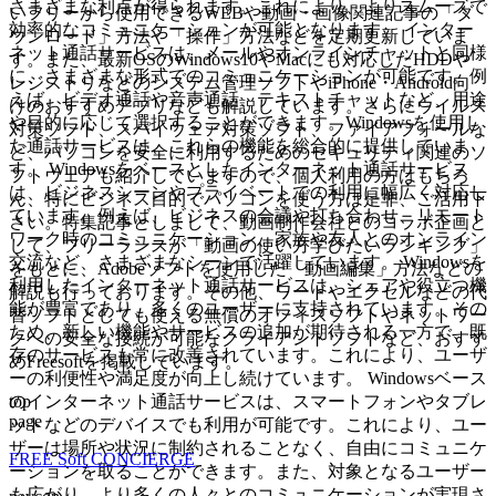
さまざまな利点が得られます。これにより、よりスムーズで
いフリーから使用できるWEBや動画・画像関連記事の「ダ
効率的なコミュニケーションが可能となります。 インター
ウンロード」方法や「操作」方法などを定期更新していま
ネット通話サービスは、メールやオンラインチャットと同様
す。また、最新OSのWindows10やMacにも対応したHDDや
に、さまざまな形式でのコミュニケーションが可能です。例
レジストリなどのシステム管理ソフトやiPhone・Android向
えば、ビデオ通話や音声通話、テキストチャットなど、用途
けのおすすめアプリなども解説しています。さらにウイルス
や目的に応じて選択することができます。Windowsを使用し
対策ソフト、スパイウェア対策ソフト、ファイアフォールな
た通話サービスは、これらの機能を総合的に提供していま
ど、パソコンを安全に利用するためのセキュリティ関連のソ
す。 Windowsをベースとしたインターネット通話サービス
フトウェアも紹介していますので、個人利用の方はもちろ
は、ビジネスシーンやプライベートでの利用に幅広く対応し
ん、特にビジネス目的でパソコンを使う方は是非、ご活用下
ています。例えば、ビジネスの会議や打ち合わせ、リモート
さい。特集記事としまして、動画制作会社とのコラボ企画と
ワーク時のコミュニケーション、家族や友人とのオンライン
して、フリーランスが「動画の使い方学びたいランキング」
交流など、さまざまなシーンで活躍しています。 Windowsを
をもとに、Adobeソフトを使用した「動画編集」方法などの
利用したインターネット通話サービスは、シェアや役立つ機
解説も行っております。その他、ワードやエクセルなどの代
能が豊富であり、多くのユーザーに支持されています。その
替ソフトとしても使える無償のオフィスソフトやネットワー
ため、新しい機能やサービスの追加が期待される一方で、既
クへの安全な接続が可能なクライアントソフトなど、おすす
存のサービスも常に改善されています。これにより、ユーザ
めFreesoftを掲載しています。
ーの利便性や満足度が向上し続けています。 Windowsベース
top
のインターネット通話サービスは、スマートフォンやタブレ
page
ットなどのデバイスでも利用が可能です。これにより、ユー
ザーは場所や状況に制約されることなく、自由にコミュニケ
FREE Soft CONCIERGE
ーションを取ることができます。また、対象となるユーザー
も広がり、より多くの人々とのコミュニケーションが実現さ