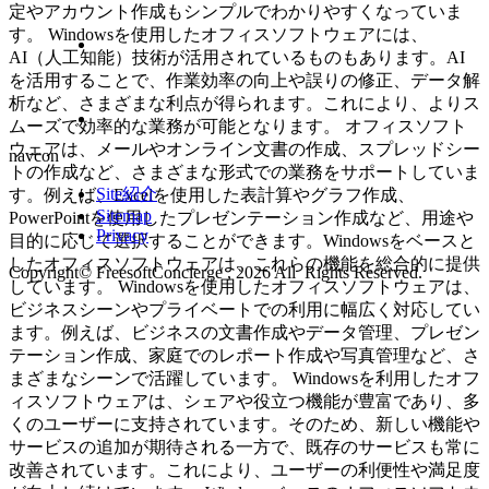
定やアカウント作成もシンプルでわかりやすくなっていま
す。 Windowsを使用したオフィスソフトウェアには、
AI（人工知能）技術が活用されているものもあります。AI
を活用することで、作業効率の向上や誤りの修正、データ解
析など、さまざまな利点が得られます。これにより、よりス
ムーズで効率的な業務が可能となります。 オフィスソフト
ウェアは、メールやオンライン文書の作成、スプレッドシー
navcon
トの作成など、さまざまな形式での業務をサポートしていま
Site紹介
す。例えば、Excelを使用した表計算やグラフ作成、
Sitemap
PowerPointを使用したプレゼンテーション作成など、用途や
Privacy
目的に応じて選択することができます。Windowsをベースと
したオフィスソフトウェアは、これらの機能を総合的に提供
Copyright© FreesoftConcierge , 2026 All Rights Reserved.
しています。 Windowsを使用したオフィスソフトウェアは、
ビジネスシーンやプライベートでの利用に幅広く対応してい
ます。例えば、ビジネスの文書作成やデータ管理、プレゼン
テーション作成、家庭でのレポート作成や写真管理など、さ
まざまなシーンで活躍しています。 Windowsを利用したオフ
ィスソフトウェアは、シェアや役立つ機能が豊富であり、多
くのユーザーに支持されています。そのため、新しい機能や
サービスの追加が期待される一方で、既存のサービスも常に
改善されています。これにより、ユーザーの利便性や満足度