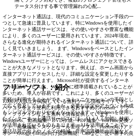
テータス分けする事で管理漏れの心配...
インターネット通話は、現代のコミュニケーション手段の一
つとして急速に普及しています。特にWindowsを使用したイ
ンターネット通話サービスは、その使いやすさや豊富な機能
により、多くのユーザーに愛用されています。2024年現在、
さらなる進化が期待されるインターネット通話について、詳
しく見ていきましょう。 まず、Windowsをベースとしたイン
ターネット通話サービスは、その使いやすさが特徴です。
Windowsユーザーにとっては、シームレスにアクセスできる
ことが大きなメリットとなります。例えば、ホーム画面から
直接アプリにアクセスしたり、詳細な設定を変更したりする
ことが簡単に行えます。 Microsoft社が提供するインターネ
フリーソフト：紹介
ット通話サービスは、Windowsに標準搭載されていることが
多いため、導入が容易です。これにより、多くのユーザーが
手軽に利用することができ、コミュニケーションの手段とし
1,000万人以上が閲覧している無料ツール情報サイトです。
て広く普及しています。また、必要な設定やアカウント作成
パソコンをより便利に利用できるおすすめのFreesoft・アプ
もシンプルでわかりやすくなっています。 Windowsを使用し
リ・プラグインなどを無料で情報提供しています。
たインターネット通話サービスには、AI（人工知能）技術
Wordpress、動画編集、DVD作成、PDF編集、YouTube変換ソ
が活用されているものもあります。AIを活用することで、
フト、画像編集、スケジュール管理ソフト、Firefox向けアド
通話品質の向上やノイズの軽減、音声認識機能の追加など、
オン・Google Chrome向け拡張機能、Cadなど、使い勝手の良