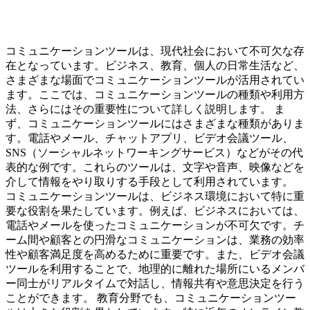
コミュニケーションツールは、現代社会において不可欠な存
在となっています。ビジネス、教育、個人の日常生活など、
さまざまな場面でコミュニケーションツールが活用されてい
ます。ここでは、コミュニケーションツールの種類や利用方
法、さらにはその重要性について詳しく説明します。 ま
ず、コミュニケーションツールにはさまざまな種類がありま
す。電話やメール、チャットアプリ、ビデオ会議ツール、
SNS（ソーシャルネットワーキングサービス）などがその代
表的な例です。これらのツールは、文字や音声、映像などを
介して情報をやり取りする手段として利用されています。
コミュニケーションツールは、ビジネス環境において特に重
要な役割を果たしています。例えば、ビジネスにおいては、
電話やメールを使ったコミュニケーションが不可欠です。チ
ーム間や顧客との円滑なコミュニケーションは、業務の効率
性や顧客満足度を高めるために重要です。また、ビデオ会議
ツールを利用することで、地理的に離れた場所にいるメンバ
ー同士がリアルタイムで対話し、情報共有や意思決定を行う
ことができます。 教育分野でも、コミュニケーションツー