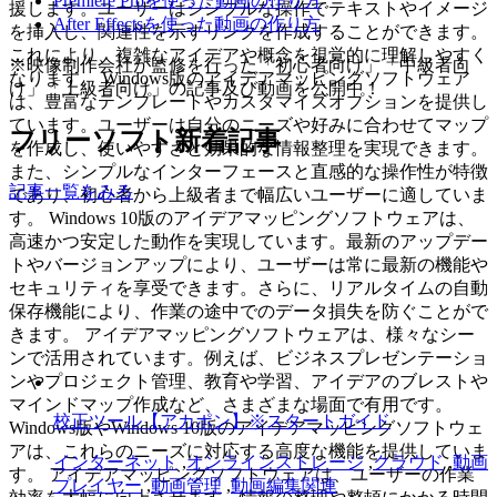
Premiere Proを使った動画の作り方
援します。ユーザーはシンプルな操作でテキストやイメージ
After Effectsを使った動画の作り方
を挿入し、関連性を示すリンクを作成することができます。
これにより、複雑なアイデアや概念を視覚的に理解しやすく
※映像制作会社が監修を行った「初心者向け」「中級者向
なります。 Windows版のアイデアマッピングソフトウェア
け」「上級者向け」の記事及び動画を公開中！
は、豊富なテンプレートやカスタマイズオプションを提供し
ています。ユーザーは自分のニーズや好みに合わせてマップ
フリーソフト新着記事
を作成し、使いやすさと効果的な情報整理を実現できます。
また、シンプルなインターフェースと直感的な操作性が特徴
記事一覧をみる
であり、初心者から上級者まで幅広いユーザーに適していま
す。 Windows 10版のアイデアマッピングソフトウェアは、
高速かつ安定した動作を実現しています。最新のアップデー
トやバージョンアップにより、ユーザーは常に最新の機能や
セキュリティを享受できます。さらに、リアルタイムの自動
保存機能により、作業の途中でのデータ損失を防ぐことがで
きます。 アイデアマッピングソフトウェアは、様々なシー
ンで活用されています。例えば、ビジネスプレゼンテーショ
ンやプロジェクト管理、教育や学習、アイデアのブレストや
マインドマップ作成など、さまざまな場面で有用です。
校正ツール【アカポン】※スタートガイド
Windows版やWindows 10版のアイデアマッピングソフトウェ
アは、これらのニーズに対応する高度な機能を提供していま
インターネット
,
オンラインストレージ
,
クラウド
,
動画
す。 アイデアマッピングソフトウェアは、ユーザーの作業
プレイヤー
,
動画管理
,
動画編集関連