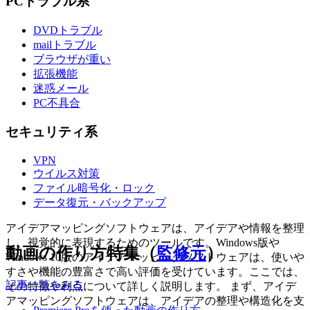
PCトラブル系
DVDトラブル
mailトラブル
ブラウザが重い
拡張機能
迷惑メール
PC不具合
セキュリティ系
VPN
ウイルス対策
ファイル暗号化・ロック
データ復元・バックアップ
アイデアマッピングソフトウェアは、アイデアや情報を整理
し、視覚的に表現するためのツールです。Windows版や
動画の作り方特集（
監修元
）
Windows 10版のアイデアマッピングソフトウェアは、使いや
すさや機能の豊富さで高い評価を受けています。ここでは、
記事一覧をみる
その特徴や利点について詳しく説明します。 まず、アイデ
アマッピングソフトウェアは、アイデアの整理や構造化を支