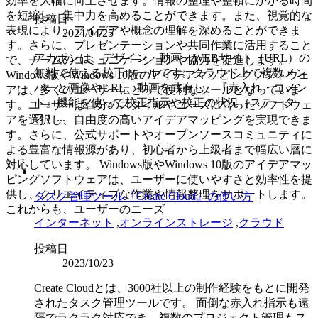
効率を大幅に向上させます。情報の整理や整頓にかかる時間
を短縮し、集中力を高めることができます。また、視覚的な
投稿日
表現により、アイデアや概念の理解を深めることができま
2024/04/25
す。さらに、プレゼンテーションや共同作業に活用すること
アカポンは、デザイン・動画・WEBサイト（URL）の
で、チームのコミュニケーションや協力を促進します。
無料で使える校正ツールです。クラウド上で複数メン
Windows版やWindows 10版のアイデアマッピングソフトウェ
バーと画像やURL、動画を共有し、『赤入れ・コメン
アは、多くのユーザーにとって便利なツールとなっていま
ト』機能を使って校正指示や校正の状況（ステータ
す。ユーザーは自分のスタイルやニーズに合ったソフトウェ
ス）...
アを選択し、自由度の高いアイデアマッピングを実現できま
す。さらに、公式サポートやオープンソースコミュニティに
よる豊富な情報源があり、初心者から上級者まで幅広い層に
対応しています。 Windows版やWindows 10版のアイデアマッ
ピングソフトウェアは、ユーザーに使いやすさと効率性を提
供し、クリエイティブな作業や情報整理をサポートします。
タスク管理ツール『Create Cloud』の使い方
これからも、ユーザーのニーズ
インターネット
,
オンラインストレージ
,
クラウド
投稿日
2023/10/23
Create Cloudとは、3000社以上の制作経験をもとに開発
されたタスク管理ツールです。 面倒な赤入れ指示も遠
隔でラクラク対応でき、複数のプロジェクト管理もス