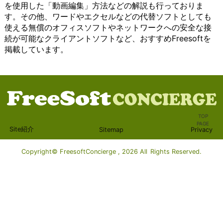
を使用した「動画編集」方法などの解説も行っておりま
ザーは自
ービス
作成やデー
ーに
につ
復旧を確実に行うこ
果たして
ま
す。その他、ワードやエクセルなどの代替ソフトとしても
分のニー
は、
タ管理など
とっ
いて
とができます。さら
います。
す。
ズや好み
Windows
の業務がス
て、
詳し
に、クラウド上のデ
例えば、
ま
使える無償のオフィスソフトやネットワークへの安全な接
に合わせ
に標準搭
ムーズに行
おす
く説
ータは、災害や紛失
ビジネス
ず、
続が可能なクライアントソフトなど、おすすめFreesoftを
てマップ
載されて
えます。ま
すめ
明し
のリスクから保護さ
において
チャ
掲載しています。
を作成
いること
た、必要な
のオ
ま
れるため、安心して
は、電話
ット
し、使い
が多いた
設定やアカ
ンラ
す。
利用することができ
やメール
ツー
やすさと
め、導入
ウント作成
イン
ま
ます。 クラウドコン
を使った
ル
効果的な
が容易で
もシンプル
スト
ず、
ピューティングは、
コミュニ
は、
情報整理
す。これ
でわかりや
レー
クラ
インフラストラクチ
ケーショ
テキ
を実現で
により、
すくなって
ジサ
イア
ャやプラットフォー
ンが不可
スト
きます。
多くのユ
います。
ービ
ント
ム、ソフトウェアな
欠です。
メッ
また、シ
ーザーが
Windowsを
スは
ソフ
どのさまざまなレベ
チーム間
セー
TOP
ンプルな
手軽に利
使用したオ
必需
トウ
ルで提供されていま
や顧客と
ジを
PAGE
Site紹介
Sitemap
Privacy
インター
用するこ
フィスソフ
品で
ェア
す。インフラストラ
の円滑な
やり
フェース
とがで
トウェアに
す。
は、
クチャのレベルで
コミュニ
取り
と直感的
き、コミ
は、AI（人
これ
特定
は、サーバーやスト
ケーショ
する
Copyright© FreesoftConcierge , 2026 All Rights Reserved.
な操作性
ュニケー
工知能）技
らの
のサ
レージ、ネットワー
ンは、業
ため
が特徴で
ションの
術が活用さ
サー
ービ
キングなどの基本的
務の効率
のプ
あり、初
手段とし
れているも
ビス
スや
な計算リソースを提
性や顧客
ラッ
心者から
て広く普
のもありま
は、
プロ
供します。プラット
満足度を
トフ
上級者ま
及してい
す。AIを活
さま
グラ
フォームのレベルで
高めるた
ォー
で幅広い
ます。ま
用すること
ざま
ムに
は、開発や実行に必
めに重要
ムと
ユーザー
た、必要
で、作業効
な機
アク
要な環境を提供しま
です。ま
して
に適して
な設定や
率の向上や
能や
セス
す。そして、ソフト
た、ビデ
利用