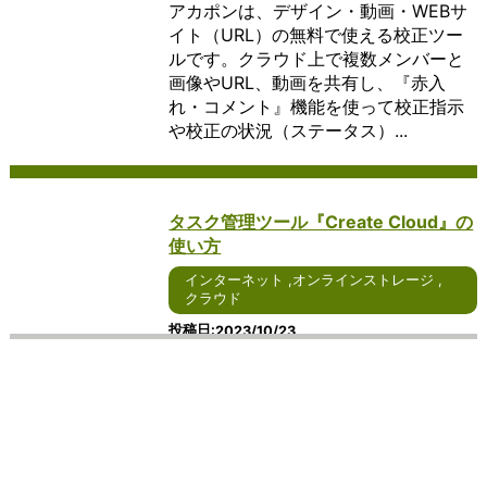
アカポンは、デザイン・動画・WEBサ
では、そ
現在、さ
れるオフィ
す。
ーシ
で、ユーザーは自身
用方法、
する
の特徴や
らなる進
スソフトウ
この
ョン
のデバイスに依存せ
さらには
ため
イト（URL）の無料で使える校正ツー
利点につ
化が期待
ェアについ
よう
で
ずに、柔軟なコンピ
その重要
のア
ルです。クラウド上で複数メンバーと
いて詳し
されるイ
て、詳しく
なサ
す。
ューティング環境を
性につい
プリ
画像やURL、動画を共有し、『赤入
く説明し
ンターネ
説明しま
ービ
これ
享受することができ
て詳しく
ケー
れ・コメント』機能を使って校正指示
ます。
ット通話
す。 まず、
ス
らの
ます。 クラウドコン
説明しま
ショ
や校正の状況（ステータス）...
まず、ア
につい
Windowsを
は、
ソフ
ピューティングの利
す。 ま
ンで
イデアマ
て、詳し
ベースとし
個人
トウ
点の一つは、柔軟性
ず、コミ
す。
ッピング
く見てい
たオフィス
や企
ェア
と拡張性にありま
ュニケー
ビジ
ソフトウ
きましょ
ソフトウェ
業が
は、
す。ユーザーは、必
ションツ
ネス
ェアは、
う。 ま
アは、その
重要
ユー
要な時に必要なだけ
ールには
や個
タスク管理ツール『Create Cloud』の
アイデア
ず、
使いやすさ
なフ
ザー
のリソースを利用で
さまざま
人の
使い方
の整理や
Windows
が特徴で
ァイ
が特
きるため、ビジネス
な種類が
両方
構造化を
をベース
す。
ルを
定の
の成長やプロジェク
ありま
で広
インターネット
,
オンラインストレージ
,
支援しま
としたイ
Windowsユ
保管
サー
トの変化に対応しや
す。電話
く利
クラウド
す。ユー
ンターネ
ーザーにと
し、
ビス
すくなります。ま
やメー
用さ
ザーはシ
ット通話
っては、シ
必要
やデ
た、クラウドプロバ
ル、チャ
れて
投稿日
2023/10/23
ンプルな
サービス
ームレスに
な場
ータ
イダーは、ユーザー
ットアプ
お
Create Cloudとは、3000社以上の制
操作でテ
は、その
アクセスで
所や
にア
が追加のインフラス
リ、ビデ
り、
作経験をもとに開発されたタスク管理
キストや
使いやす
きることが
デバ
クセ
トラクチャを購入す
オ会議ツ
リア
イメージ
さが特徴
大きなメリ
イス
ス
る必要なく、リソー
ール、
ルタ
ツールです。 面倒な赤入れ指示も遠隔
を挿入
です。
ットとなり
から
し、
スのスケーリングを
SNS（ソ
イム
でラクラク対応でき、複数のプロジェ
し、関連
Windows
ます。例え
アク
操作
行うことができま
ーシャル
での
クト管理もステータス分けする事で管
性を示す
ユーザー
ば、ホーム
セス
する
す。 さらに、クラウ
ネットワ
コミ
理漏れの心配...
リンクを
にとって
画面から直
でき
ため
ドコンピューティン
ーキング
ュニ