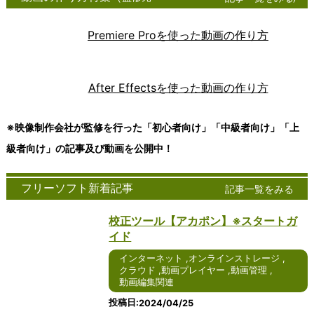
グソフト
話は、現
は、ビジネ
ンス
ント
速に普及している技
ンツール
ツー
100
ウェア
代のコミ
スや個人の
トレ
ソフ
術の一つであり、デ
は、現代
ル
テックキャン
は、アイ
ュニケー
文書作成、
ージ
トウ
ータやアプリケーシ
社会にお
は、
プ
Premiere Proを使った動画の作り方
デアや情
ション手
表計算、プ
サー
ェア
ョンをインターネッ
いて不可
近年
cyberlink
報を整理
段の一つ
レゼンテー
ビス
は、
トを通じて提供する
欠な存在
急速
FreeSoftNavi
し、視覚
として急
ションな
は、
コン
ことを可能にしま
となって
に普
ｋ本的に無料
的に表現
速に普及
ど、さまざ
デジ
ピュ
す。ユーザーは、自
います。
及し
freee会計
After Effectsを使った動画の作り方
するため
していま
まな作業に
タル
ータ
身のデバイスからク
ビジネ
てい
日経クロステ
のツール
す。特に
不可欠なツ
デー
ーネ
ラウド上のリソース
ス、教
るコ
ック
です。
Windows
ールです。
タを
ット
にアクセスし、処理
育、個人
ミュ
Wikipedia
-->
※映像制作会社が監修を行った「初心者向け」「中級者向け」「上
Windows
を使用し
Windows版
安全
ワー
やストレージを行う
の日常生
ニケ
版や
たインタ
のオフィス
に保
ク上
ことができます。以
活など、
ーシ
級者向け」の記事及び動画を公開中！
Windows
ーネット
ソフトウェ
存
でサ
下では、クラウドに
さまざま
ョン
10版のア
通話サー
アは、その
し、
ービ
ついて詳しく説明し
な場面で
ツー
イデアマ
ビスは、
使いやすさ
編集
スを
ます。 クラウドは、
コミュニ
ルの
フリーソフト新着記事
記事一覧をみる
ッピング
その使い
や豊富な機
や共
提供
インターネットを通
ケーショ
一つ
ソフトウ
やすさや
能により、
有を
する
じて提供される多様
ンツール
であ
校正ツール【アカポン】※スタートガ
ェアは、
豊富な機
多くのユー
容易
サー
なサービスやリソー
が活用さ
り、
使いやす
能によ
ザーに愛用
にす
バー
スのことを指しま
れていま
テキ
イド
さや機能
り、多く
されていま
るた
に接
す。これには、デー
す。ここ
スト
インターネット
,
オンラインストレージ
の豊富さ
のユーザ
す。2024
めの
続す
タの保存、アプリケ
では、コ
メッ
,
クラウド
,
動画プレイヤー
,
動画管理
,
で高い評
ーに愛用
年を迎える
便利
るた
ーションの実行、処
ミュニケ
セー
動画編集関連
価を受け
されてい
にあたり、
なツ
めの
理能力の提供などが
ーション
ジを
ていま
ます。
さらなる進
ール
アプ
含まれます。クラウ
ツールの
やり
投稿日
2024/04/25
す。ここ
2024年
化が期待さ
で
リケ
ドを利用すること
種類や利
取り