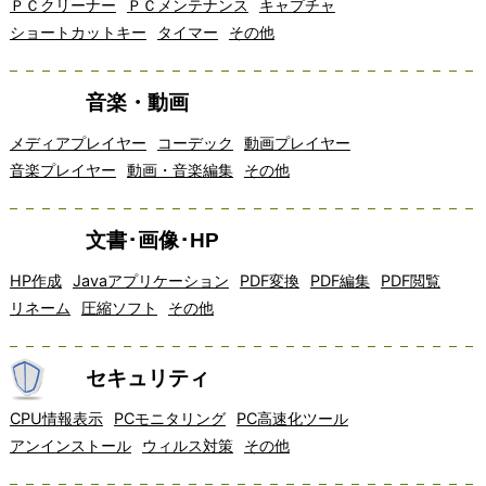
ＰＣクリーナー
ＰＣメンテナンス
キャプチャ
ショートカットキー
タイマー
その他
音楽・動画
メディアプレイヤー
コーデック
動画プレイヤー
音楽プレイヤー
動画・音楽編集
その他
文書･画像･HP
HP作成
Javaアプリケーション
PDF変換
PDF編集
PDF閲覧
リネーム
圧縮ソフト
その他
セキュリティ
CPU情報表示
PCモニタリング
PC高速化ツール
アンインストール
ウィルス対策
その他