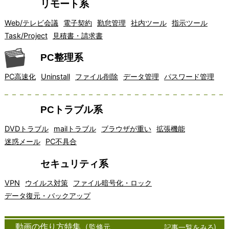
リモート系
Web/テレビ会議
電子契約
勤怠管理
社内ツール
指示ツール
Task/Project
見積書・請求書
PC整理系
PC高速化
Uninstall
ファイル削除
データ管理
パスワード管理
PCトラブル系
DVDトラブル
mailトラブル
ブラウザが重い
拡張機能
迷惑メール
PC不具合
セキュリティ系
VPN
ウイルス対策
ファイル暗号化・ロック
データ復元・バックアップ
アイデア
インター
オフィスソ
<!--
オン
クラ
クラウドコンピュー
コミュニ
チャ
窓の杜
マッピン
ネット通
フトウェア
ライ
イア
ティングは、近年急
ケーショ
ット
フリーソフト
動画の作り方特集（
監修元
）
記事一覧をみる