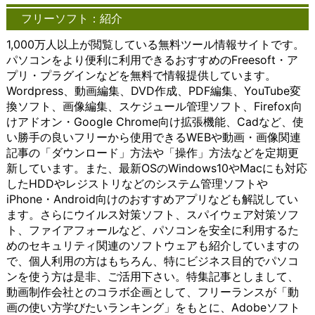
作成する
は、シー
接アプリに
るよ
のイ
グは、リソースの共
サービ
ケー
フリーソフト：紹介
ことがで
ムレスに
アクセスし
うに
ンタ
有性と効率性を提供
ス）など
ショ
きます。
アクセス
たり、詳細
する
ーフ
します。複数のユー
がその代
ンを
1,000万人以上が閲覧している無料ツール情報サイトです。
これによ
できるこ
な設定を変
こと
ェー
ザーが同じ物理的な
表的な例
可能
パソコンをより便利に利用できるおすすめのFreesoft・ア
り、複雑
とが大き
更したりす
がで
スを
インフラストラクチ
です。こ
にし
なアイデ
なメリッ
ることが簡
きま
提供
ャを共有すること
れらのツ
ま
プリ・プラグインなどを無料で情報提供しています。
アや概念
トとなり
単に行えま
す。
しま
で、リソースの使用
ールは、
す。
Wordpress、動画編集、DVD作成、PDF編集、YouTube変
を視覚的
ます。例
す。
ここ
す。
効率が向上し、コス
文字や音
以下
換ソフト、画像編集、スケジュール管理ソフト、Firefox向
に理解し
えば、ホ
Microsoft
で
以下
トの削減が可能とな
声、映像
で
けアドオン・Google Chrome向け拡張機能、Cadなど、使
やすくな
ーム画面
社が提供す
は、
で
ります。これによ
などを介
は、
ります。
から直接
るオフィス
オン
は、
り、小規模な企業や
して情報
チャ
い勝手の良いフリーから使用できるWEBや動画・画像関連
Windows
アプリに
ソフトウェ
ライ
クラ
個人でも、大規模な
をやり取
ット
記事の「ダウンロード」方法や「操作」方法などを定期更
版のアイ
アクセス
アは、
ンス
イア
計算リソースにアク
りする手
ツー
新しています。また、最新OSのWindows10やMacにも対応
デアマッ
したり、
Windowsに
トレ
ント
セスできるようにな
段として
ルの
したHDDやレジストリなどのシステム管理ソフトや
ピングソ
詳細な設
標準搭載さ
ージ
ソフ
ります。 また、クラ
利用され
概
iPhone・Android向けのおすすめアプリなども解説してい
フトウェ
定を変更
れているこ
につ
トウ
ウドは、データのセ
ていま
要、
アは、豊
したりす
とが多いた
いて
ェア
キュリティとバック
す。 コ
利
ます。さらにウイルス対策ソフト、スパイウェア対策ソフ
富なテン
ることが
め、導入が
詳し
の重
アップにも貢献しま
ミュニケ
点、
ト、ファイアフォールなど、パソコンを安全に利用するた
プレート
簡単に行
容易です。
く説
要性
す。クラウドプロバ
ーション
利用
めのセキュリティ関連のソフトウェアも紹介していますの
やカスタ
えます。
これによ
明し
や機
イダーは、専門的な
ツール
方法
で、個人利用の方はもちろん、特にビジネス目的でパソコ
マイズオ
Microsoft
り、多くの
ま
能、
セキュリティ対策や
は、ビジ
につ
プション
社が提供
ユーザーが
す。
おす
バックアップシステ
ネス環境
いて
ンを使う方は是非、ご活用下さい。特集記事としまして、
を提供し
するイン
手軽に利用
多く
すめ
ムを提供することが
において
詳し
動画制作会社とのコラボ企画として、フリーランスが「動
ていま
ターネッ
することが
のユ
の利
できるため、ユーザ
特に重要
く説
画の使い方学びたいランキング」をもとに、Adobeソフト
す。ユー
ト通話サ
でき、文書
ーザ
用法
ーはデータの保護と
な役割を
明し