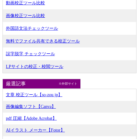
動画校正ツール比較
画像校正ツール比較
外国語文法チェックツール
無料でファイル共有できる校正ツール
誤字脱字 チェックツール
LPサイトの校正・校閲ツール
厳選記事
※外部サイト
文章 校正ツール【so-zou.jp】
画像編集ソフト【Canva】
pdf 圧縮【Adobe Acrobat】
AIイラスト メーカー【Fotor】