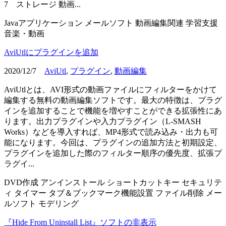
7 ストレージ 動画...
Javaアプリケーション
メールソフト
動画編集関連
学習支援
音楽・動画
AviUtlにプラグインを追加
2020/12/7
AviUtl
,
プラグイン
,
動画編集
AviUtlとは、AVI形式の動画ファイルにフィルターをかけて
編集する無料の動画編集ソフトです。最大の特徴は、プラグ
インを追加することで機能を増やすことができる拡張性にあ
ります。出力プラグインや入力プラグイン（L-SMASH
Works）などを導入すれば、MP4形式で読み込み・出力も可
能になります。今回は、プラグインの追加方法と初期設定、
プラグインを追加した際のフィルター順序の優先度、拡張プ
ラグイ...
DVD作成
アンインストール
ショートカットキー
セキュリテ
ィ
タイマー
タブ＆ブックマーク機能設置
ファイル削除
メー
ルソフト
モデリング
『Hide From Uninstall List』ソフトの非表示