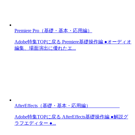
Premiere Pro（基礎・基本・応用編）
Adobe特集TOPに戻る Premiere基礎操作編 ●オーディオ
編集、場面演出に優れたエ...
AfterEffects（基礎・基本・応用編）
Adobe特集TOPに戻る AfterEffects基礎操作編 ●解説グ
ラフエディター ●...