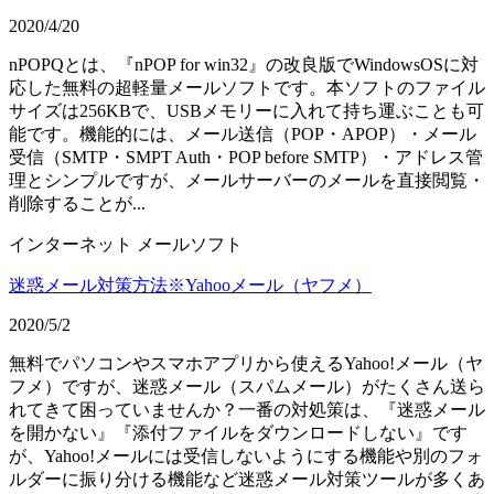
2020/4/20
nPOPQとは、『nPOP for win32』の改良版でWindowsOSに対
応した無料の超軽量メールソフトです。本ソフトのファイル
サイズは256KBで、USBメモリーに入れて持ち運ぶことも可
能です。機能的には、メール送信（POP・APOP）・メール
受信（SMTP・SMPT Auth・POP before SMTP）・アドレス管
理とシンプルですが、メールサーバーのメールを直接閲覧・
削除することが...
インターネット
メールソフト
迷惑メール対策方法※Yahooメール（ヤフメ）
2020/5/2
無料でパソコンやスマホアプリから使えるYahoo!メール（ヤ
フメ）ですが、迷惑メール（スパムメール）がたくさん送ら
れてきて困っていませんか？一番の対処策は、『迷惑メール
を開かない』『添付ファイルをダウンロードしない』です
が、Yahoo!メールには受信しないようにする機能や別のフォ
ルダーに振り分ける機能など迷惑メール対策ツールが多くあ