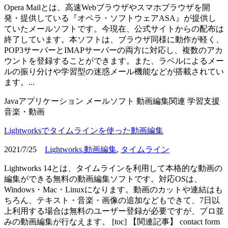
Opera Mailとは、高速Webブラウザやスマホブラウザを開
発・提供している『オペラ・ソフトウェアASA』が提供し
ていたメールソフトです。今現在、公式サイトからの配布は
終了しています。本ソフトは、ブラウザ同様に動作が軽く、
POP3サーバーとIMAPサーバーの両方に対応し、複数のアカ
ウントを登録することができます。また、ラベルによるメー
ルの振り分けや学習型の迷惑メール機能などが搭載されてい
ます。...
Javaアプリケーション
メールソフト
動画編集関連
学習支援
音楽・動画
Lightworksでタイムラインを使った動画編集
2021/7/25
Lightworks.動画編集
,
タイムライン
Lightworks 14とは、タイムラインを利用して本格的な動画の
編集ができる無料の動画編集ソフトです。対応OSは、
Windows・Mac・Linuxになります。動画のカットや連結はも
ちろん、テキスト・音楽・画像の追加などもできて、7日以
上利用する場合は無料のユーザー登録が必要ですが、プロ並
みの動画編集が行なえます。 [toc] 【関連記事】 contact form