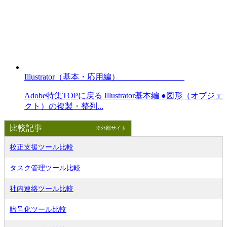
Illustrator（基本・応用編）
Adobe特集TOPに戻る Illustrator基本編 ●図形（オブジェ
クト）の複製・整列...
比較記事
※外部サイト
校正支援ツール比較
タスク管理ツール比較
社内連絡ツール比較
暗号化ツール比較