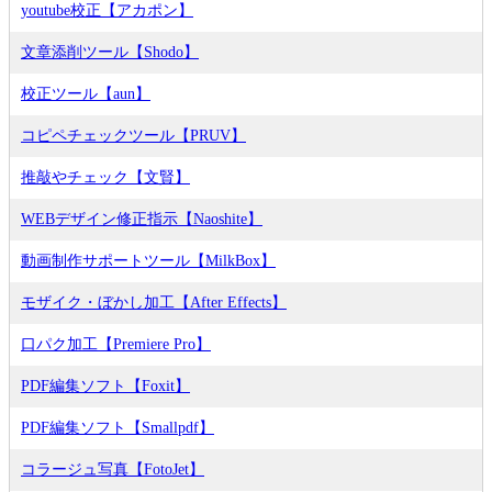
youtube校正【アカポン】
文章添削ツール【Shodo】
校正ツール【aun】
コピペチェックツール【PRUV】
推敲やチェック【文賢】
WEBデザイン修正指示【Naoshite】
動画制作サポートツール【MilkBox】
モザイク・ぼかし加工【After Effects】
口パク加工【Premiere Pro】
PDF編集ソフト【Foxit】
PDF編集ソフト【Smallpdf】
コラージュ写真【FotoJet】