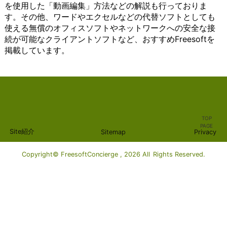
を使用した「動画編集」方法などの解説も行っておりま
ザーは自
ービス
作成やデー
ーに
につ
復旧を確実に行うこ
果たして
ま
す。その他、ワードやエクセルなどの代替ソフトとしても
分のニー
は、
タ管理など
とっ
いて
とができます。さら
います。
す。
ズや好み
Windows
の業務がス
て、
詳し
に、クラウド上のデ
例えば、
ま
使える無償のオフィスソフトやネットワークへの安全な接
に合わせ
に標準搭
ムーズに行
おす
く説
ータは、災害や紛失
ビジネス
ず、
続が可能なクライアントソフトなど、おすすめFreesoftを
てマップ
載されて
えます。ま
すめ
明し
のリスクから保護さ
において
チャ
掲載しています。
を作成
いること
た、必要な
のオ
ま
れるため、安心して
は、電話
ット
し、使い
が多いた
設定やアカ
ンラ
す。
利用することができ
やメール
ツー
やすさと
め、導入
ウント作成
イン
ま
ます。 クラウドコン
を使った
ル
効果的な
が容易で
もシンプル
スト
ず、
ピューティングは、
コミュニ
は、
情報整理
す。これ
でわかりや
レー
クラ
インフラストラクチ
ケーショ
テキ
を実現で
により、
すくなって
ジサ
イア
ャやプラットフォー
ンが不可
スト
きます。
多くのユ
います。
ービ
ント
ム、ソフトウェアな
欠です。
メッ
また、シ
ーザーが
Windowsを
スは
ソフ
どのさまざまなレベ
チーム間
セー
TOP
ンプルな
手軽に利
使用したオ
必需
トウ
ルで提供されていま
や顧客と
ジを
PAGE
Site紹介
Sitemap
Privacy
インター
用するこ
フィスソフ
品で
ェア
す。インフラストラ
の円滑な
やり
フェース
とがで
トウェアに
す。
は、
クチャのレベルで
コミュニ
取り
と直感的
き、コミ
は、AI（人
これ
特定
は、サーバーやスト
ケーショ
する
Copyright© FreesoftConcierge , 2026 All Rights Reserved.
な操作性
ュニケー
工知能）技
らの
のサ
レージ、ネットワー
ンは、業
ため
が特徴で
ションの
術が活用さ
サー
ービ
キングなどの基本的
務の効率
のプ
あり、初
手段とし
れているも
ビス
スや
な計算リソースを提
性や顧客
ラッ
心者から
て広く普
のもありま
は、
プロ
供します。プラット
満足度を
トフ
上級者ま
及してい
す。AIを活
さま
グラ
フォームのレベルで
高めるた
ォー
で幅広い
ます。ま
用すること
ざま
ムに
は、開発や実行に必
めに重要
ムと
ユーザー
た、必要
で、作業効
な機
アク
要な環境を提供しま
です。ま
して
に適して
な設定や
率の向上や
能や
セス
す。そして、ソフト
た、ビデ
利用