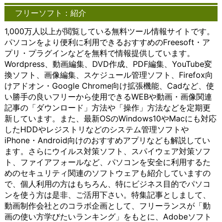
作成する
は、シー
接アプリに
るよ
のイ
グは、リソースの共
サービ
ケー
フリーソフト：紹介
ことがで
ムレスに
アクセスし
うに
ンタ
有性と効率性を提供
ス）など
ショ
きます。
アクセス
たり、詳細
する
ーフ
します。複数のユー
がその代
ンを
1,000万人以上が閲覧している無料ツール情報サイトです。
これによ
できるこ
な設定を変
こと
ェー
ザーが同じ物理的な
表的な例
可能
パソコンをより便利に利用できるおすすめのFreesoft・ア
り、複雑
とが大き
更したりす
がで
スを
インフラストラクチ
です。こ
にし
なアイデ
なメリッ
ることが簡
きま
提供
ャを共有すること
れらのツ
ま
プリ・プラグインなどを無料で情報提供しています。
アや概念
トとなり
単に行えま
す。
しま
で、リソースの使用
ールは、
す。
Wordpress、動画編集、DVD作成、PDF編集、YouTube変
を視覚的
ます。例
す。
ここ
す。
効率が向上し、コス
文字や音
以下
換ソフト、画像編集、スケジュール管理ソフト、Firefox向
に理解し
えば、ホ
Microsoft
で
以下
トの削減が可能とな
声、映像
で
けアドオン・Google Chrome向け拡張機能、Cadなど、使
やすくな
ーム画面
社が提供す
は、
で
ります。これによ
などを介
は、
ります。
から直接
るオフィス
オン
は、
り、小規模な企業や
して情報
チャ
い勝手の良いフリーから使用できるWEBや動画・画像関連
Windows
アプリに
ソフトウェ
ライ
クラ
個人でも、大規模な
をやり取
ット
記事の「ダウンロード」方法や「操作」方法などを定期更
版のアイ
アクセス
アは、
ンス
イア
計算リソースにアク
りする手
ツー
新しています。また、最新OSのWindows10やMacにも対応
デアマッ
したり、
Windowsに
トレ
ント
セスできるようにな
段として
ルの
したHDDやレジストリなどのシステム管理ソフトや
ピングソ
詳細な設
標準搭載さ
ージ
ソフ
ります。 また、クラ
利用され
概
iPhone・Android向けのおすすめアプリなども解説してい
フトウェ
定を変更
れているこ
につ
トウ
ウドは、データのセ
ていま
要、
アは、豊
したりす
とが多いた
いて
ェア
キュリティとバック
す。 コ
利
ます。さらにウイルス対策ソフト、スパイウェア対策ソフ
富なテン
ることが
め、導入が
詳し
の重
アップにも貢献しま
ミュニケ
点、
ト、ファイアフォールなど、パソコンを安全に利用するた
プレート
簡単に行
容易です。
く説
要性
す。クラウドプロバ
ーション
利用
めのセキュリティ関連のソフトウェアも紹介していますの
やカスタ
えます。
これによ
明し
や機
イダーは、専門的な
ツール
方法
で、個人利用の方はもちろん、特にビジネス目的でパソコ
マイズオ
Microsoft
り、多くの
ま
能、
セキュリティ対策や
は、ビジ
につ
プション
社が提供
ユーザーが
す。
おす
バックアップシステ
ネス環境
いて
ンを使う方は是非、ご活用下さい。特集記事としまして、
を提供し
するイン
手軽に利用
多く
すめ
ムを提供することが
において
詳し
動画制作会社とのコラボ企画として、フリーランスが「動
ていま
ターネッ
することが
のユ
の利
できるため、ユーザ
特に重要
く説
画の使い方学びたいランキング」をもとに、Adobeソフト
す。ユー
ト通話サ
でき、文書
ーザ
用法
ーはデータの保護と
な役割を
明し