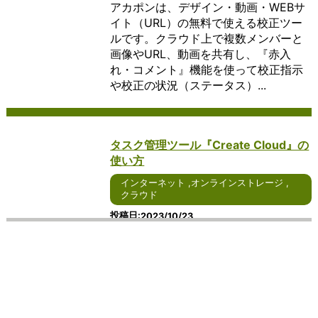
アカポンは、デザイン・動画・WEBサ
では、そ
現在、さ
れるオフィ
す。
ーシ
で、ユーザーは自身
用方法、
する
の特徴や
らなる進
スソフトウ
この
ョン
のデバイスに依存せ
さらには
ため
イト（URL）の無料で使える校正ツー
利点につ
化が期待
ェアについ
よう
で
ずに、柔軟なコンピ
その重要
のア
ルです。クラウド上で複数メンバーと
いて詳し
されるイ
て、詳しく
なサ
す。
ューティング環境を
性につい
プリ
画像やURL、動画を共有し、『赤入
く説明し
ンターネ
説明しま
ービ
これ
享受することができ
て詳しく
ケー
れ・コメント』機能を使って校正指示
ます。
ット通話
す。 まず、
ス
らの
ます。 クラウドコン
説明しま
ショ
や校正の状況（ステータス）...
まず、ア
につい
Windowsを
は、
ソフ
ピューティングの利
す。 ま
ンで
イデアマ
て、詳し
ベースとし
個人
トウ
点の一つは、柔軟性
ず、コミ
す。
ッピング
く見てい
たオフィス
や企
ェア
と拡張性にありま
ュニケー
ビジ
ソフトウ
きましょ
ソフトウェ
業が
は、
す。ユーザーは、必
ションツ
ネス
ェアは、
う。 ま
アは、その
重要
ユー
要な時に必要なだけ
ールには
や個
タスク管理ツール『Create Cloud』の
アイデア
ず、
使いやすさ
なフ
ザー
のリソースを利用で
さまざま
人の
使い方
の整理や
Windows
が特徴で
ァイ
が特
きるため、ビジネス
な種類が
両方
構造化を
をベース
す。
ルを
定の
の成長やプロジェク
ありま
で広
インターネット
,
オンラインストレージ
,
支援しま
としたイ
Windowsユ
保管
サー
トの変化に対応しや
す。電話
く利
クラウド
す。ユー
ンターネ
ーザーにと
し、
ビス
すくなります。ま
やメー
用さ
ザーはシ
ット通話
っては、シ
必要
やデ
た、クラウドプロバ
ル、チャ
れて
投稿日
2023/10/23
ンプルな
サービス
ームレスに
な場
ータ
イダーは、ユーザー
ットアプ
お
Create Cloudとは、3000社以上の制
操作でテ
は、その
アクセスで
所や
にア
が追加のインフラス
リ、ビデ
り、
作経験をもとに開発されたタスク管理
キストや
使いやす
きることが
デバ
クセ
トラクチャを購入す
オ会議ツ
リア
イメージ
さが特徴
大きなメリ
イス
ス
る必要なく、リソー
ール、
ルタ
ツールです。 面倒な赤入れ指示も遠隔
を挿入
です。
ットとなり
から
し、
スのスケーリングを
SNS（ソ
イム
でラクラク対応でき、複数のプロジェ
し、関連
Windows
ます。例え
アク
操作
行うことができま
ーシャル
での
クト管理もステータス分けする事で管
性を示す
ユーザー
ば、ホーム
セス
する
す。 さらに、クラウ
ネットワ
コミ
理漏れの心配...
リンクを
にとって
画面から直
でき
ため
ドコンピューティン
ーキング
ュニ