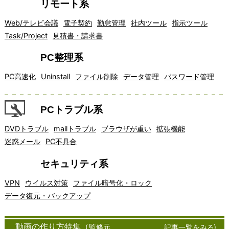
リモート系
Web/テレビ会議
電子契約
勤怠管理
社内ツール
指示ツール
Task/Project
見積書・請求書
PC整理系
PC高速化
Uninstall
ファイル削除
データ管理
パスワード管理
PCトラブル系
DVDトラブル
mailトラブル
ブラウザが重い
拡張機能
迷惑メール
PC不具合
セキュリティ系
VPN
ウイルス対策
ファイル暗号化・ロック
データ復元・バックアップ
アイデア
インター
オフィスソ
<!--
オン
クラ
クラウドコンピュー
コミュニ
チャ
窓の杜
マッピン
ネット通
フトウェア
ライ
イア
ティングは、近年急
ケーショ
ット
フリーソフト
動画の作り方特集（
監修元
）
記事一覧をみる