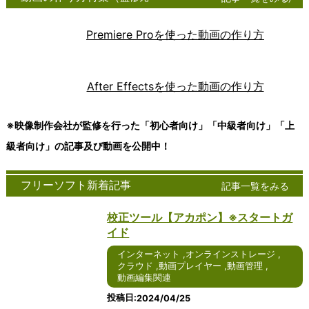
グソフト
話は、現
は、ビジネ
ンス
ント
速に普及している技
ンツール
ツー
100
ウェア
代のコミ
スや個人の
トレ
ソフ
術の一つであり、デ
は、現代
ル
テックキャン
は、アイ
ュニケー
文書作成、
ージ
トウ
ータやアプリケーシ
社会にお
は、
プ
Premiere Proを使った動画の作り方
デアや情
ション手
表計算、プ
サー
ェア
ョンをインターネッ
いて不可
近年
cyberlink
報を整理
段の一つ
レゼンテー
ビス
は、
トを通じて提供する
欠な存在
急速
FreeSoftNavi
し、視覚
として急
ションな
は、
コン
ことを可能にしま
となって
に普
ｋ本的に無料
的に表現
速に普及
ど、さまざ
デジ
ピュ
す。ユーザーは、自
います。
及し
freee会計
After Effectsを使った動画の作り方
するため
していま
まな作業に
タル
ータ
身のデバイスからク
ビジネ
てい
日経クロステ
のツール
す。特に
不可欠なツ
デー
ーネ
ラウド上のリソース
ス、教
るコ
ック
です。
Windows
ールです。
タを
ット
にアクセスし、処理
育、個人
ミュ
Wikipedia
-->
※映像制作会社が監修を行った「初心者向け」「中級者向け」「上
Windows
を使用し
Windows版
安全
ワー
やストレージを行う
の日常生
ニケ
版や
たインタ
のオフィス
に保
ク上
ことができます。以
活など、
ーシ
級者向け」の記事及び動画を公開中！
Windows
ーネット
ソフトウェ
存
でサ
下では、クラウドに
さまざま
ョン
10版のア
通話サー
アは、その
し、
ービ
ついて詳しく説明し
な場面で
ツー
イデアマ
ビスは、
使いやすさ
編集
スを
ます。 クラウドは、
コミュニ
ルの
フリーソフト新着記事
記事一覧をみる
ッピング
その使い
や豊富な機
や共
提供
インターネットを通
ケーショ
一つ
ソフトウ
やすさや
能により、
有を
する
じて提供される多様
ンツール
であ
校正ツール【アカポン】※スタートガ
ェアは、
豊富な機
多くのユー
容易
サー
なサービスやリソー
が活用さ
り、
使いやす
能によ
ザーに愛用
にす
バー
スのことを指しま
れていま
テキ
イド
さや機能
り、多く
されていま
るた
に接
す。これには、デー
す。ここ
スト
インターネット
,
オンラインストレージ
の豊富さ
のユーザ
す。2024
めの
続す
タの保存、アプリケ
では、コ
メッ
,
クラウド
,
動画プレイヤー
,
動画管理
,
で高い評
ーに愛用
年を迎える
便利
るた
ーションの実行、処
ミュニケ
セー
動画編集関連
価を受け
されてい
にあたり、
なツ
めの
理能力の提供などが
ーション
ジを
ていま
ます。
さらなる進
ール
アプ
含まれます。クラウ
ツールの
やり
投稿日
2024/04/25
す。ここ
2024年
化が期待さ
で
リケ
ドを利用すること
種類や利
取り