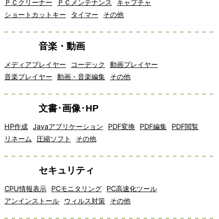
ＰＣクリーナー
ＰＣメンテナンス
キャプチャ
ショートカットキー
タイマー
その他
音楽・動画
メディアプレイヤー
コーデック
動画プレイヤー
音楽プレイヤー
動画・音楽編集
その他
文書･画像･HP
HP作成
Javaアプリケーション
PDF変換
PDF編集
PDF閲覧
リネーム
圧縮ソフト
その他
セキュリティ
CPU情報表示
PCモニタリング
PC高速化ツール
アンインストール
ウィルス対策
その他