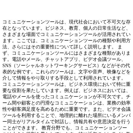
コミュニケーションツールは、現代社会において不可欠な存
在となっています。ビジネス、教育、個人の日常生活など、
さまざまな場面でコミュニケーションツールが活用されてい
ます。ここでは、コミュニケーションツールの種類や利用方
法、さらにはその重要性について詳しく説明します。 ま
ず、コミュニケーションツールにはさまざまな種類がありま
す。電話やメール、チャットアプリ、ビデオ会議ツール、
SNS（ソーシャルネットワーキングサービス）などがその代
表的な例です。これらのツールは、文字や音声、映像などを
介して情報をやり取りする手段として利用されています。
コミュニケーションツールは、ビジネス環境において特に重
要な役割を果たしています。例えば、ビジネスにおいては、
電話やメールを使ったコミュニケーションが不可欠です。チ
ーム間や顧客との円滑なコミュニケーションは、業務の効率
性や顧客満足度を高めるために重要です。また、ビデオ会議
ツールを利用することで、地理的に離れた場所にいるメンバ
ー同士がリアルタイムで対話し、情報共有や意思決定を行う
ことができます。 教育分野でも、コミュニケーションツー