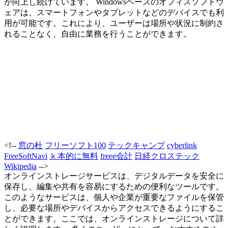
が向上し続けています。 Windowsベースのオフィスソフトウ
ェアは、スマートフォンやタブレットなどのデバイスでも利
用が可能です。これにより、ユーザーは場所や状況に制約さ
れることなく、自由に業務を行うことができます。
<!--
窓の杜
フリーソフト100
テックキャンプ
cyberlink
FreeSoftNavi
ｋ本的に無料
freee会計
日経クロステック
Wikipedia
-->
オンラインストレージサービスは、デジタルデータを安全に
保存し、編集や共有を容易にするための便利なツールです。
このようなサービスは、個人や企業が重要なファイルを保管
し、必要な場所やデバイスからアクセスできるようにするこ
とができます。ここでは、オンラインストレージについて詳