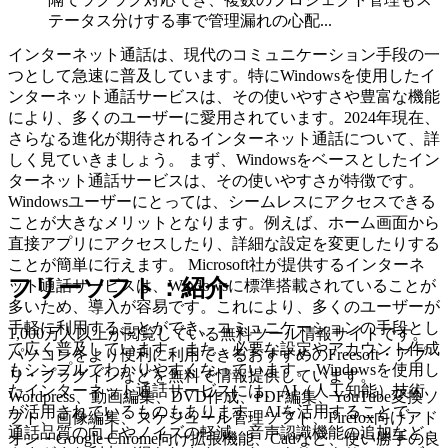
テータス分けする事で管理漏れの心配...
インターネット通話は、現代のコミュニケーション手段の一
つとして急速に普及しています。特にWindowsを使用したイ
ンターネット通話サービスは、その使いやすさや豊富な機能
により、多くのユーザーに愛用されています。2024年現在、
さらなる進化が期待されるインターネット通話について、詳
しく見ていきましょう。 まず、Windowsをベースとしたイン
ターネット通話サービスは、その使いやすさが特徴です。
Windowsユーザーにとっては、シームレスにアクセスできる
ことが大きなメリットとなります。例えば、ホーム画面から
直接アプリにアクセスしたり、詳細な設定を変更したりする
ことが簡単に行えます。 Microsoft社が提供するインターネ
フリーソフト：紹介
ット通話サービスは、Windowsに標準搭載されていることが
多いため、導入が容易です。これにより、多くのユーザーが
手軽に利用することができ、コミュニケーションの手段とし
1,000万人以上が閲覧している無料ツール情報サイトです。
て広く普及しています。また、必要な設定やアカウント作成
パソコンをより便利に利用できるおすすめのFreesoft・アプ
もシンプルでわかりやすくなっています。 Windowsを使用し
リ・プラグインなどを無料で情報提供しています。
たインターネット通話サービスには、AI（人工知能）技術
Wordpress、動画編集、DVD作成、PDF編集、YouTube変換ソ
が活用されているものもあります。AIを活用することで、
フト、画像編集、スケジュール管理ソフト、Firefox向けアド
通話品質の向上やノイズの軽減、音声認識機能の追加など、
オン・Google Chrome向け拡張機能、Cadなど、使い勝手の良