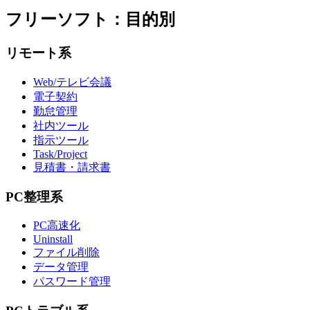
フリーソフト：目的別
リモート系
Web/テレビ会議
電子契約
勤怠管理
社内ツール
指示ツール
Task/Project
見積書・請求書
PC整理系
PC高速化
Uninstall
ファイル削除
データ管理
パスワード管理