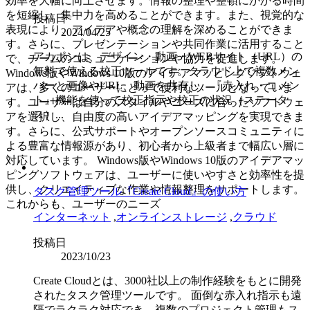
効率を大幅に向上させます。情報の整理や整頓にかかる時間
を短縮し、集中力を高めることができます。また、視覚的な
投稿日
表現により、アイデアや概念の理解を深めることができま
2024/04/25
す。さらに、プレゼンテーションや共同作業に活用すること
アカポンは、デザイン・動画・WEBサイト（URL）の
で、チームのコミュニケーションや協力を促進します。
無料で使える校正ツールです。クラウド上で複数メン
Windows版やWindows 10版のアイデアマッピングソフトウェ
バーと画像やURL、動画を共有し、『赤入れ・コメン
アは、多くのユーザーにとって便利なツールとなっていま
ト』機能を使って校正指示や校正の状況（ステータ
す。ユーザーは自分のスタイルやニーズに合ったソフトウェ
ス）...
アを選択し、自由度の高いアイデアマッピングを実現できま
す。さらに、公式サポートやオープンソースコミュニティに
よる豊富な情報源があり、初心者から上級者まで幅広い層に
対応しています。 Windows版やWindows 10版のアイデアマッ
ピングソフトウェアは、ユーザーに使いやすさと効率性を提
供し、クリエイティブな作業や情報整理をサポートします。
タスク管理ツール『Create Cloud』の使い方
これからも、ユーザーのニーズ
インターネット
,
オンラインストレージ
,
クラウド
投稿日
2023/10/23
Create Cloudとは、3000社以上の制作経験をもとに開発
されたタスク管理ツールです。 面倒な赤入れ指示も遠
隔でラクラク対応でき、複数のプロジェクト管理もス