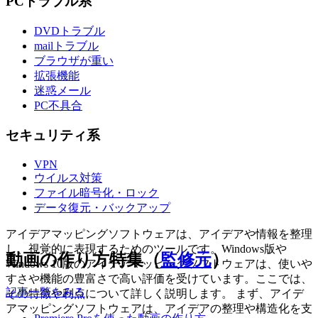
PCトラブル系
DVDトラブル
mailトラブル
ブラウザが重い
拡張機能
迷惑メール
PC不具合
セキュリティ系
VPN
ウイルス対策
ファイル暗号化・ロック
データ復元・バックアップ
アイデアマッピングソフトウェアは、アイデアや情報を整理
し、視覚的に表現するためのツールです。Windows版や
動画の作り方特集（
監修元
）
Windows 10版のアイデアマッピングソフトウェアは、使いや
すさや機能の豊富さで高い評価を受けています。ここでは、
記事一覧をみる
その特徴や利点について詳しく説明します。 まず、アイデ
アマッピングソフトウェアは、アイデアの整理や構造化を支