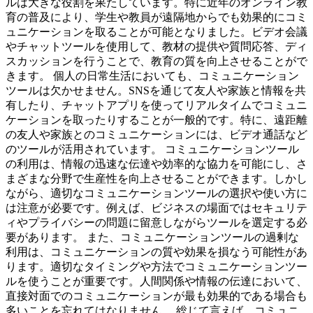
ルは大きな役割を果たしています。特に近年のオンライン教
育の普及により、学生や教員が遠隔地からでも効果的にコミ
ュニケーションを取ることが可能となりました。ビデオ会議
やチャットツールを使用して、教材の提供や質問応答、ディ
スカッションを行うことで、教育の質を向上させることがで
きます。 個人の日常生活においても、コミュニケーション
ツールは欠かせません。SNSを通じて友人や家族と情報を共
有したり、チャットアプリを使ってリアルタイムでコミュニ
ケーションを取ったりすることが一般的です。特に、遠距離
の友人や家族とのコミュニケーションには、ビデオ通話など
のツールが活用されています。 コミュニケーションツール
の利用は、情報の迅速な伝達や効率的な協力を可能にし、さ
まざまな分野で生産性を向上させることができます。しかし
ながら、適切なコミュニケーションツールの選択や使い方に
は注意が必要です。例えば、ビジネスの場面ではセキュリテ
ィやプライバシーの問題に留意しながらツールを選定する必
要があります。 また、コミュニケーションツールの過剰な
利用は、コミュニケーションの質や効果を損なう可能性があ
ります。適切なタイミングや方法でコミュニケーションツー
ルを使うことが重要です。人間関係や情報の伝達において、
直接対面でのコミュニケーションが最も効果的である場合も
多いことを忘れてはなりません。 総じて言えば、コミュニ