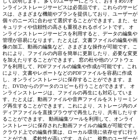
しく説明します。 多くのユーザーにとって、おすすめのオ
ンラインストレージサービスは必需品です。これらのサービ
スは、さまざまな機能やプランを提供しており、ユーザーが
個々のニーズに合わせて選択することができます。また、セ
キュリティや信頼性の高さも重視されるポイントです。 オ
ンラインストレージサービスを利用すると、データの編集や
管理が容易になります。たとえば、文書ファイルの編集や画
像の加工、動画の編集など、さまざまな操作が可能です。こ
れにより、ファイルの内容を簡単に更新したり、必要な変更
を加えたりすることができます。 窓の杜や他のソフトウェ
アを利用して、PDFファイルの編集や作成が可能です。これ
により、文書やレポートなどのPDFファイルを容易に作成
し、オンラインストレージに保存することができます。ま
た、DVDからのデータのコピーも行うことができます。 オ
ンラインストレージは、ファイルの再生にも対応していま
す。たとえば、動画ファイルや音声ファイルをストリーミン
グ再生することができます。これにより、ストレージ内のメ
ディアファイルを直接ブラウザで再生したり、共有したりす
ることができます。 動画編集ツールを利用して、オンライ
ンストレージに保存された動画ファイルの編集が可能です。
クラウド上での編集作業は、ローカル環境に依存せずに行う
ことができ、柔軟性が高いです。さらに、複数のユーザーが