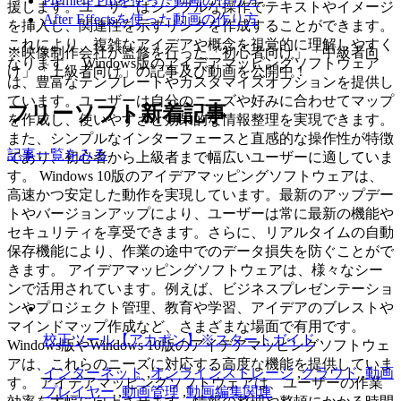
Premiere Proを使った動画の作り方
援します。ユーザーはシンプルな操作でテキストやイメージ
After Effectsを使った動画の作り方
を挿入し、関連性を示すリンクを作成することができます。
これにより、複雑なアイデアや概念を視覚的に理解しやすく
※映像制作会社が監修を行った「初心者向け」「中級者向
なります。 Windows版のアイデアマッピングソフトウェア
け」「上級者向け」の記事及び動画を公開中！
は、豊富なテンプレートやカスタマイズオプションを提供し
ています。ユーザーは自分のニーズや好みに合わせてマップ
フリーソフト新着記事
を作成し、使いやすさと効果的な情報整理を実現できます。
また、シンプルなインターフェースと直感的な操作性が特徴
記事一覧をみる
であり、初心者から上級者まで幅広いユーザーに適していま
す。 Windows 10版のアイデアマッピングソフトウェアは、
高速かつ安定した動作を実現しています。最新のアップデー
トやバージョンアップにより、ユーザーは常に最新の機能や
セキュリティを享受できます。さらに、リアルタイムの自動
保存機能により、作業の途中でのデータ損失を防ぐことがで
きます。 アイデアマッピングソフトウェアは、様々なシー
ンで活用されています。例えば、ビジネスプレゼンテーショ
ンやプロジェクト管理、教育や学習、アイデアのブレストや
マインドマップ作成など、さまざまな場面で有用です。
校正ツール【アカポン】※スタートガイド
Windows版やWindows 10版のアイデアマッピングソフトウェ
アは、これらのニーズに対応する高度な機能を提供していま
インターネット
,
オンラインストレージ
,
クラウド
,
動画
す。 アイデアマッピングソフトウェアは、ユーザーの作業
プレイヤー
,
動画管理
,
動画編集関連