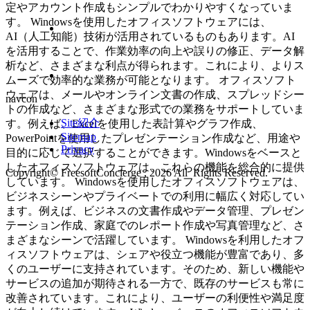
定やアカウント作成もシンプルでわかりやすくなっていま
す。 Windowsを使用したオフィスソフトウェアには、
AI（人工知能）技術が活用されているものもあります。AI
を活用することで、作業効率の向上や誤りの修正、データ解
析など、さまざまな利点が得られます。これにより、よりス
ムーズで効率的な業務が可能となります。 オフィスソフト
ウェアは、メールやオンライン文書の作成、スプレッドシー
navcon
トの作成など、さまざまな形式での業務をサポートしていま
Site紹介
す。例えば、Excelを使用した表計算やグラフ作成、
Sitemap
PowerPointを使用したプレゼンテーション作成など、用途や
Privacy
目的に応じて選択することができます。Windowsをベースと
したオフィスソフトウェアは、これらの機能を総合的に提供
Copyright© FreesoftConcierge , 2026 All Rights Reserved.
しています。 Windowsを使用したオフィスソフトウェアは、
ビジネスシーンやプライベートでの利用に幅広く対応してい
ます。例えば、ビジネスの文書作成やデータ管理、プレゼン
テーション作成、家庭でのレポート作成や写真管理など、さ
まざまなシーンで活躍しています。 Windowsを利用したオフ
ィスソフトウェアは、シェアや役立つ機能が豊富であり、多
くのユーザーに支持されています。そのため、新しい機能や
サービスの追加が期待される一方で、既存のサービスも常に
改善されています。これにより、ユーザーの利便性や満足度