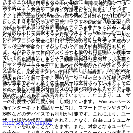
さまざまな利点が得られます。これにより、よりスムーズで
いフリーから使用できるWEBや動画・画像関連記事の「ダ
効率的なコミュニケーションが可能となります。 インター
ウンロード」方法や「操作」方法などを定期更新していま
ネット通話サービスは、メールやオンラインチャットと同様
す。また、最新OSのWindows10やMacにも対応したHDDや
に、さまざまな形式でのコミュニケーションが可能です。例
レジストリなどのシステム管理ソフトやiPhone・Android向
えば、ビデオ通話や音声通話、テキストチャットなど、用途
けのおすすめアプリなども解説しています。さらにウイルス
や目的に応じて選択することができます。Windowsを使用し
対策ソフト、スパイウェア対策ソフト、ファイアフォールな
た通話サービスは、これらの機能を総合的に提供していま
ど、パソコンを安全に利用するためのセキュリティ関連のソ
す。 Windowsをベースとしたインターネット通話サービス
フトウェアも紹介していますので、個人利用の方はもちろ
は、ビジネスシーンやプライベートでの利用に幅広く対応し
ん、特にビジネス目的でパソコンを使う方は是非、ご活用下
ています。例えば、ビジネスの会議や打ち合わせ、リモート
さい。特集記事としまして、動画制作会社とのコラボ企画と
ワーク時のコミュニケーション、家族や友人とのオンライン
して、フリーランスが「動画の使い方学びたいランキング」
交流など、さまざまなシーンで活躍しています。 Windowsを
をもとに、Adobeソフトを使用した「動画編集」方法などの
利用したインターネット通話サービスは、シェアや役立つ機
解説も行っております。その他、ワードやエクセルなどの代
能が豊富であり、多くのユーザーに支持されています。その
替ソフトとしても使える無償のオフィスソフトやネットワー
ため、新しい機能やサービスの追加が期待される一方で、既
クへの安全な接続が可能なクライアントソフトなど、おすす
存のサービスも常に改善されています。これにより、ユーザ
めFreesoftを掲載しています。
ーの利便性や満足度が向上し続けています。 Windowsベース
top
のインターネット通話サービスは、スマートフォンやタブレ
page
ットなどのデバイスでも利用が可能です。これにより、ユー
ザーは場所や状況に制約されることなく、自由にコミュニケ
FREE Soft CONCIERGE
ーションを取ることができます。また、対象となるユーザー
も広がり、より多くの人々とのコミュニケーションが実現さ