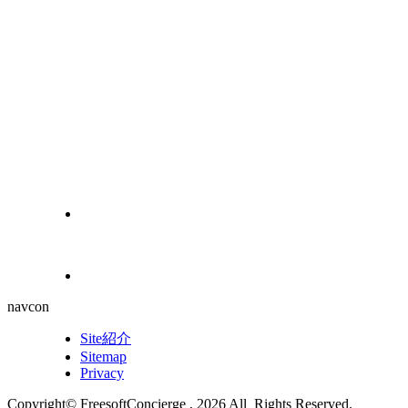
navcon
Site紹介
Sitemap
Privacy
Copyright© FreesoftConcierge , 2026 All Rights Reserved.