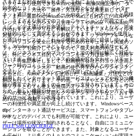
さまざまな利点が得られます。これにより、よりスムーズで
いフリーから使用できるWEBや動画・画像関連記事の「ダ
効率的なコミュニケーションが可能となります。 インター
ウンロード」方法や「操作」方法などを定期更新していま
ネット通話サービスは、メールやオンラインチャットと同様
す。また、最新OSのWindows10やMacにも対応したHDDや
に、さまざまな形式でのコミュニケーションが可能です。例
レジストリなどのシステム管理ソフトやiPhone・Android向
えば、ビデオ通話や音声通話、テキストチャットなど、用途
けのおすすめアプリなども解説しています。さらにウイルス
や目的に応じて選択することができます。Windowsを使用し
対策ソフト、スパイウェア対策ソフト、ファイアフォールな
た通話サービスは、これらの機能を総合的に提供していま
ど、パソコンを安全に利用するためのセキュリティ関連のソ
す。 Windowsをベースとしたインターネット通話サービス
フトウェアも紹介していますので、個人利用の方はもちろ
は、ビジネスシーンやプライベートでの利用に幅広く対応し
ん、特にビジネス目的でパソコンを使う方は是非、ご活用下
ています。例えば、ビジネスの会議や打ち合わせ、リモート
さい。特集記事としまして、動画制作会社とのコラボ企画と
ワーク時のコミュニケーション、家族や友人とのオンライン
して、フリーランスが「動画の使い方学びたいランキング」
交流など、さまざまなシーンで活躍しています。 Windowsを
をもとに、Adobeソフトを使用した「動画編集」方法などの
利用したインターネット通話サービスは、シェアや役立つ機
解説も行っております。その他、ワードやエクセルなどの代
能が豊富であり、多くのユーザーに支持されています。その
替ソフトとしても使える無償のオフィスソフトやネットワー
ため、新しい機能やサービスの追加が期待される一方で、既
クへの安全な接続が可能なクライアントソフトなど、おすす
存のサービスも常に改善されています。これにより、ユーザ
めFreesoftを掲載しています。
ーの利便性や満足度が向上し続けています。 Windowsベース
top
のインターネット通話サービスは、スマートフォンやタブレ
page
ットなどのデバイスでも利用が可能です。これにより、ユー
ザーは場所や状況に制約されることなく、自由にコミュニケ
FREE Soft CONCIERGE
ーションを取ることができます。また、対象となるユーザー
も広がり、より多くの人々とのコミュニケーションが実現さ