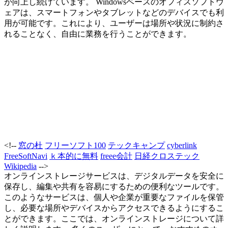
が向上し続けています。 Windowsベースのオフィスソフトウ
ェアは、スマートフォンやタブレットなどのデバイスでも利
用が可能です。これにより、ユーザーは場所や状況に制約さ
れることなく、自由に業務を行うことができます。
<!--
窓の杜
フリーソフト100
テックキャンプ
cyberlink
FreeSoftNavi
ｋ本的に無料
freee会計
日経クロステック
Wikipedia
-->
オンラインストレージサービスは、デジタルデータを安全に
保存し、編集や共有を容易にするための便利なツールです。
このようなサービスは、個人や企業が重要なファイルを保管
し、必要な場所やデバイスからアクセスできるようにするこ
とができます。ここでは、オンラインストレージについて詳