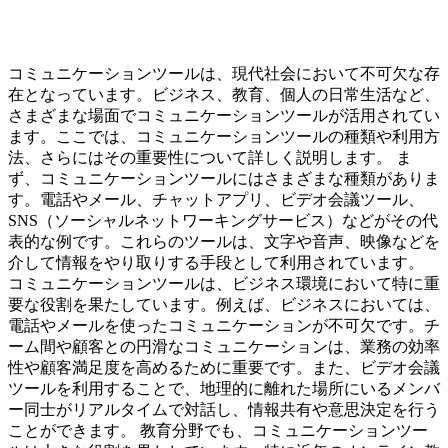
コミュニケーションツールは、現代社会において不可欠な存
在となっています。ビジネス、教育、個人の日常生活など、
さまざまな場面でコミュニケーションツールが活用されてい
ます。ここでは、コミュニケーションツールの種類や利用方
法、さらにはその重要性について詳しく説明します。 ま
ず、コミュニケーションツールにはさまざまな種類がありま
す。電話やメール、チャットアプリ、ビデオ会議ツール、
SNS（ソーシャルネットワーキングサービス）などがその代
表的な例です。これらのツールは、文字や音声、映像などを
介して情報をやり取りする手段として利用されています。
コミュニケーションツールは、ビジネス環境において特に重
要な役割を果たしています。例えば、ビジネスにおいては、
電話やメールを使ったコミュニケーションが不可欠です。チ
ーム間や顧客との円滑なコミュニケーションは、業務の効率
性や顧客満足度を高めるために重要です。また、ビデオ会議
ツールを利用することで、地理的に離れた場所にいるメンバ
ー同士がリアルタイムで対話し、情報共有や意思決定を行う
ことができます。 教育分野でも、コミュニケーションツー