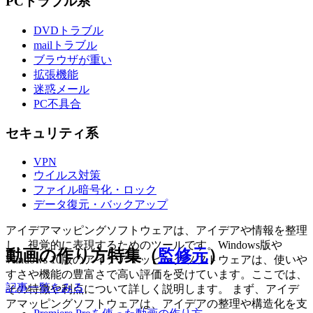
PCトラブル系
DVDトラブル
mailトラブル
ブラウザが重い
拡張機能
迷惑メール
PC不具合
セキュリティ系
VPN
ウイルス対策
ファイル暗号化・ロック
データ復元・バックアップ
アイデアマッピングソフトウェアは、アイデアや情報を整理
し、視覚的に表現するためのツールです。Windows版や
動画の作り方特集（
監修元
）
Windows 10版のアイデアマッピングソフトウェアは、使いや
すさや機能の豊富さで高い評価を受けています。ここでは、
記事一覧をみる
その特徴や利点について詳しく説明します。 まず、アイデ
アマッピングソフトウェアは、アイデアの整理や構造化を支