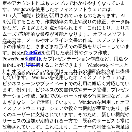
定やアカウント作成もシンプルでわかりやすくなっていま
す。 Windowsを使用したオフィスソフトウェアには、
AI（人工知能）技術が活用されているものもあります。AI
を活用することで、作業効率の向上や誤りの修正、データ解
析など、さまざまな利点が得られます。これにより、よりス
ムーズで効率的な業務が可能となります。 オフィスソフト
ウェアは、メールやオンライン文書の作成、スプレッドシー
navcon
トの作成など、さまざまな形式での業務をサポートしていま
Site紹介
す。例えば、Excelを使用した表計算やグラフ作成、
Sitemap
PowerPointを使用したプレゼンテーション作成など、用途や
Privacy
目的に応じて選択することができます。Windowsをベースと
したオフィスソフトウェアは、これらの機能を総合的に提供
Copyright© FreesoftConcierge , 2026 All Rights Reserved.
しています。 Windowsを使用したオフィスソフトウェアは、
ビジネスシーンやプライベートでの利用に幅広く対応してい
ます。例えば、ビジネスの文書作成やデータ管理、プレゼン
テーション作成、家庭でのレポート作成や写真管理など、さ
まざまなシーンで活躍しています。 Windowsを利用したオフ
ィスソフトウェアは、シェアや役立つ機能が豊富であり、多
くのユーザーに支持されています。そのため、新しい機能や
サービスの追加が期待される一方で、既存のサービスも常に
改善されています。これにより、ユーザーの利便性や満足度