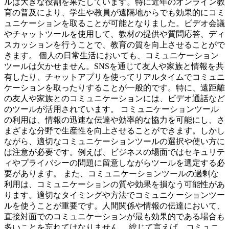
ルは大きな役割を果たしています。特に近年のオンライン教
育の普及により、学生や教員が遠隔地からでも効果的にコミ
ュニケーションを取ることが可能となりました。ビデオ会議
やチャットツールを使用して、教材の提供や質問応答、ディ
スカッションを行うことで、教育の質を向上させることがで
きます。 個人の日常生活においても、コミュニケーション
ツールは欠かせません。SNSを通じて友人や家族と情報を共
有したり、チャットアプリを使ってリアルタイムでコミュニ
ケーションを取ったりすることが一般的です。特に、遠距離
の友人や家族とのコミュニケーションには、ビデオ通話など
のツールが活用されています。 コミュニケーションツール
の利用は、情報の迅速な伝達や効率的な協力を可能にし、さ
まざまな分野で生産性を向上させることができます。しかし
ながら、適切なコミュニケーションツールの選択や使い方に
は注意が必要です。例えば、ビジネスの場面ではセキュリテ
ィやプライバシーの問題に留意しながらツールを選定する必
要があります。 また、コミュニケーションツールの過剰な
利用は、コミュニケーションの質や効果を損なう可能性があ
ります。適切なタイミングや方法でコミュニケーションツー
ルを使うことが重要です。人間関係や情報の伝達において、
直接対面でのコミュニケーションが最も効果的である場合も
多いことを忘れてはなりません。 総じて言えば、コミュニ