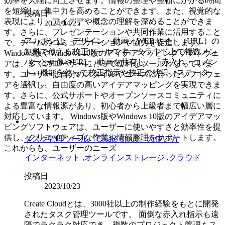
効率を大幅に向上させます。情報の整理や整頓にかかる時間
を短縮し、集中力を高めることができます。また、視覚的な
投稿日
表現により、アイデアや概念の理解を深めることができま
2024/04/25
す。さらに、プレゼンテーションや共同作業に活用すること
アカポンは、デザイン・動画・WEBサイト（URL）の
で、チームのコミュニケーションや協力を促進します。
無料で使える校正ツールです。クラウド上で複数メン
Windows版やWindows 10版のアイデアマッピングソフトウェ
バーと画像やURL、動画を共有し、『赤入れ・コメン
アは、多くのユーザーにとって便利なツールとなっていま
ト』機能を使って校正指示や校正の状況（ステータ
す。ユーザーは自分のスタイルやニーズに合ったソフトウェ
ス）...
アを選択し、自由度の高いアイデアマッピングを実現できま
す。さらに、公式サポートやオープンソースコミュニティに
よる豊富な情報源があり、初心者から上級者まで幅広い層に
対応しています。 Windows版やWindows 10版のアイデアマッ
ピングソフトウェアは、ユーザーに使いやすさと効率性を提
供し、クリエイティブな作業や情報整理をサポートします。
タスク管理ツール『Create Cloud』の使い方
これからも、ユーザーのニーズ
インターネット
,
オンラインストレージ
,
クラウド
投稿日
2023/10/23
Create Cloudとは、3000社以上の制作経験をもとに開発
されたタスク管理ツールです。 面倒な赤入れ指示も遠
隔でラクラク対応でき、複数のプロジェクト管理もス