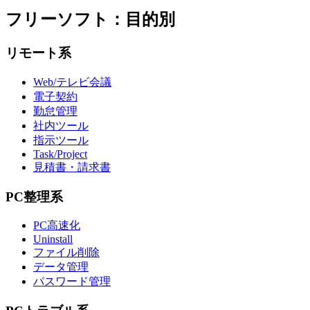
フリーソフト：目的別
リモート系
Web/テレビ会議
電子契約
勤怠管理
社内ツール
指示ツール
Task/Project
見積書・請求書
PC整理系
PC高速化
Uninstall
ファイル削除
データ管理
パスワード管理