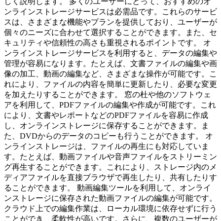
しく説明します。 多くのユーザーにとって、おすすめのオ
ンラインストレージサービスは必需品です。これらのサービ
スは、さまざまな機能やプランを提供しており、ユーザーが
個々のニーズに合わせて選択することができます。また、セ
キュリティや信頼性の高さも重視されるポイントです。 オ
ンラインストレージサービスを利用すると、データの編集や
管理が容易になります。たとえば、文書ファイルの編集や画
像の加工、動画の編集など、さまざまな操作が可能です。こ
れにより、ファイルの内容を簡単に更新したり、必要な変更
を加えたりすることができます。 窓の杜や他のソフトウェ
アを利用して、PDFファイルの編集や作成が可能です。これ
により、文書やレポートなどのPDFファイルを容易に作成
し、オンラインストレージに保存することができます。ま
た、DVDからのデータのコピーも行うことができます。 オ
ンラインストレージは、ファイルの再生にも対応していま
す。たとえば、動画ファイルや音声ファイルをストリーミン
グ再生することができます。これにより、ストレージ内のメ
ディアファイルを直接ブラウザで再生したり、共有したりす
ることができます。 動画編集ツールを利用して、オンライ
ンストレージに保存された動画ファイルの編集が可能です。
クラウド上での編集作業は、ローカル環境に依存せずに行う
ことができ、柔軟性が高いです。さらに、複数のユーザーが