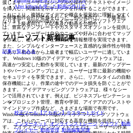
Premiere Proを使った動画の作り方
援します。ユーザーはシンプルな操作でテキストやイメージ
After Effectsを使った動画の作り方
を挿入し、関連性を示すリンクを作成することができます。
これにより、複雑なアイデアや概念を視覚的に理解しやすく
※映像制作会社が監修を行った「初心者向け」「中級者向
なります。 Windows版のアイデアマッピングソフトウェア
け」「上級者向け」の記事及び動画を公開中！
は、豊富なテンプレートやカスタマイズオプションを提供し
ています。ユーザーは自分のニーズや好みに合わせてマップ
フリーソフト新着記事
を作成し、使いやすさと効果的な情報整理を実現できます。
また、シンプルなインターフェースと直感的な操作性が特徴
記事一覧をみる
であり、初心者から上級者まで幅広いユーザーに適していま
す。 Windows 10版のアイデアマッピングソフトウェアは、
高速かつ安定した動作を実現しています。最新のアップデー
トやバージョンアップにより、ユーザーは常に最新の機能や
セキュリティを享受できます。さらに、リアルタイムの自動
保存機能により、作業の途中でのデータ損失を防ぐことがで
きます。 アイデアマッピングソフトウェアは、様々なシー
ンで活用されています。例えば、ビジネスプレゼンテーショ
ンやプロジェクト管理、教育や学習、アイデアのブレストや
マインドマップ作成など、さまざまな場面で有用です。
校正ツール【アカポン】※スタートガイド
Windows版やWindows 10版のアイデアマッピングソフトウェ
アは、これらのニーズに対応する高度な機能を提供していま
インターネット
,
オンラインストレージ
,
クラウド
,
動画
す。 アイデアマッピングソフトウェアは、ユーザーの作業
プレイヤー
,
動画管理
,
動画編集関連