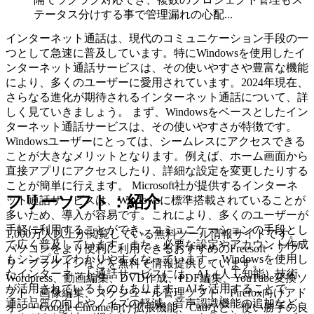
テータス分けする事で管理漏れの心配...
インターネット通話は、現代のコミュニケーション手段の一
つとして急速に普及しています。特にWindowsを使用したイ
ンターネット通話サービスは、その使いやすさや豊富な機能
により、多くのユーザーに愛用されています。2024年現在、
さらなる進化が期待されるインターネット通話について、詳
しく見ていきましょう。 まず、Windowsをベースとしたイン
ターネット通話サービスは、その使いやすさが特徴です。
Windowsユーザーにとっては、シームレスにアクセスできる
ことが大きなメリットとなります。例えば、ホーム画面から
直接アプリにアクセスしたり、詳細な設定を変更したりする
ことが簡単に行えます。 Microsoft社が提供するインターネ
フリーソフト：紹介
ット通話サービスは、Windowsに標準搭載されていることが
多いため、導入が容易です。これにより、多くのユーザーが
手軽に利用することができ、コミュニケーションの手段とし
1,000万人以上が閲覧している無料ツール情報サイトです。
て広く普及しています。また、必要な設定やアカウント作成
パソコンをより便利に利用できるおすすめのFreesoft・アプ
もシンプルでわかりやすくなっています。 Windowsを使用し
リ・プラグインなどを無料で情報提供しています。
たインターネット通話サービスには、AI（人工知能）技術
Wordpress、動画編集、DVD作成、PDF編集、YouTube変換ソ
が活用されているものもあります。AIを活用することで、
フト、画像編集、スケジュール管理ソフト、Firefox向けアド
通話品質の向上やノイズの軽減、音声認識機能の追加など、
オン・Google Chrome向け拡張機能、Cadなど、使い勝手の良