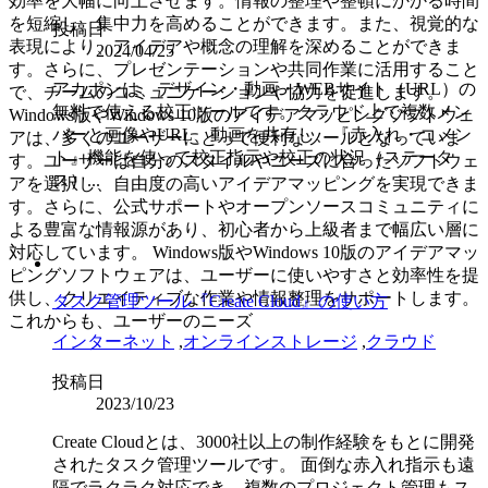
効率を大幅に向上させます。情報の整理や整頓にかかる時間
を短縮し、集中力を高めることができます。また、視覚的な
投稿日
表現により、アイデアや概念の理解を深めることができま
2024/04/25
す。さらに、プレゼンテーションや共同作業に活用すること
アカポンは、デザイン・動画・WEBサイト（URL）の
で、チームのコミュニケーションや協力を促進します。
無料で使える校正ツールです。クラウド上で複数メン
Windows版やWindows 10版のアイデアマッピングソフトウェ
バーと画像やURL、動画を共有し、『赤入れ・コメン
アは、多くのユーザーにとって便利なツールとなっていま
ト』機能を使って校正指示や校正の状況（ステータ
す。ユーザーは自分のスタイルやニーズに合ったソフトウェ
ス）...
アを選択し、自由度の高いアイデアマッピングを実現できま
す。さらに、公式サポートやオープンソースコミュニティに
よる豊富な情報源があり、初心者から上級者まで幅広い層に
対応しています。 Windows版やWindows 10版のアイデアマッ
ピングソフトウェアは、ユーザーに使いやすさと効率性を提
供し、クリエイティブな作業や情報整理をサポートします。
タスク管理ツール『Create Cloud』の使い方
これからも、ユーザーのニーズ
インターネット
,
オンラインストレージ
,
クラウド
投稿日
2023/10/23
Create Cloudとは、3000社以上の制作経験をもとに開発
されたタスク管理ツールです。 面倒な赤入れ指示も遠
隔でラクラク対応でき、複数のプロジェクト管理もス