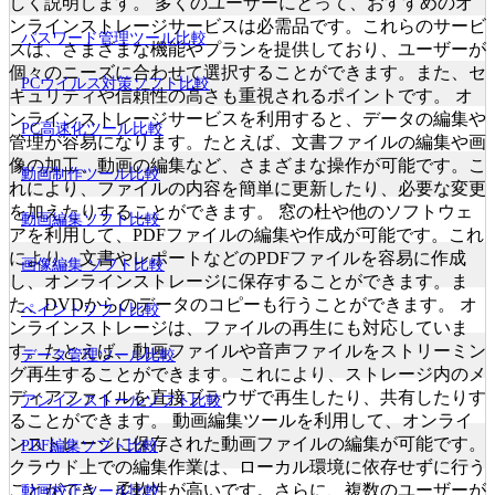
しく説明します。 多くのユーザーにとって、おすすめのオ
ンラインストレージサービスは必需品です。これらのサービ
パスワード管理ツール比較
スは、さまざまな機能やプランを提供しており、ユーザーが
個々のニーズに合わせて選択することができます。また、セ
PCウイルス対策ソフト比較
キュリティや信頼性の高さも重視されるポイントです。 オ
ンラインストレージサービスを利用すると、データの編集や
PC高速化ツール比較
管理が容易になります。たとえば、文書ファイルの編集や画
像の加工、動画の編集など、さまざまな操作が可能です。こ
動画制作ツール比較
れにより、ファイルの内容を簡単に更新したり、必要な変更
を加えたりすることができます。 窓の杜や他のソフトウェ
動画編集ソフト比較
アを利用して、PDFファイルの編集や作成が可能です。これ
により、文書やレポートなどのPDFファイルを容易に作成
画像編集 ソフト比較
し、オンラインストレージに保存することができます。ま
た、DVDからのデータのコピーも行うことができます。 オ
ペイントソフト比較
ンラインストレージは、ファイルの再生にも対応していま
す。たとえば、動画ファイルや音声ファイルをストリーミン
データ管理ツール比較
グ再生することができます。これにより、ストレージ内のメ
ディアファイルを直接ブラウザで再生したり、共有したりす
アンインストールソフト比較
ることができます。 動画編集ツールを利用して、オンライ
ンストレージに保存された動画ファイルの編集が可能です。
PDF編集ソフト比較
クラウド上での編集作業は、ローカル環境に依存せずに行う
ことができ、柔軟性が高いです。さらに、複数のユーザーが
動画校正ツール比較