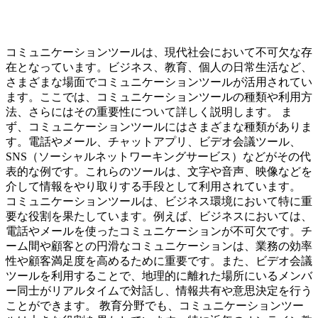
コミュニケーションツールは、現代社会において不可欠な存
在となっています。ビジネス、教育、個人の日常生活など、
さまざまな場面でコミュニケーションツールが活用されてい
ます。ここでは、コミュニケーションツールの種類や利用方
法、さらにはその重要性について詳しく説明します。 ま
ず、コミュニケーションツールにはさまざまな種類がありま
す。電話やメール、チャットアプリ、ビデオ会議ツール、
SNS（ソーシャルネットワーキングサービス）などがその代
表的な例です。これらのツールは、文字や音声、映像などを
介して情報をやり取りする手段として利用されています。
コミュニケーションツールは、ビジネス環境において特に重
要な役割を果たしています。例えば、ビジネスにおいては、
電話やメールを使ったコミュニケーションが不可欠です。チ
ーム間や顧客との円滑なコミュニケーションは、業務の効率
性や顧客満足度を高めるために重要です。また、ビデオ会議
ツールを利用することで、地理的に離れた場所にいるメンバ
ー同士がリアルタイムで対話し、情報共有や意思決定を行う
ことができます。 教育分野でも、コミュニケーションツー