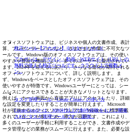
オフィスソフトウェアは、ビジネスや個人の文書作成、表計
校正ツール【アカポン】※スタートガイド
算、プレゼンテーションなど、さまざまな作業に不可欠なツ
ールです。Windows版のオフィスソフトウェアは、その使い
アカポンは、デザイン・動画・WEBサイト（URL）の
やすさや豊富な機能により、多くのユーザーに愛用されてい
無料で使える校正ツールです。クラウド上で複数メ
ます。2024年を迎えるにあたり、さらなる進化が期待される
ン...
オフィスソフトウェアについて、詳しく説明します。 ま
ず、Windowsをベースとしたオフィスソフトウェアは、その
使いやすさが特徴です。Windowsユーザーにとっては、シー
ムレスにアクセスできることが大きなメリットとなります。
例えば、ホーム画面から直接アプリにアクセスしたり、詳細
タスク管理ツール『Create Cloud』の使い方
な設定を変更したりすることが簡単に行えます。 Microsoft
CreateCloudとは、3000社以上の制作経験をもとに開発
社が提供するオフィスソフトウェアは、Windowsに標準搭載
されたタスク管理ツールです。 面倒...
されていることが多いため、導入が容易です。これにより、
多くのユーザーが手軽に利用することができ、文書作成やデ
ータ管理などの業務がスムーズに行えます。また、必要な設