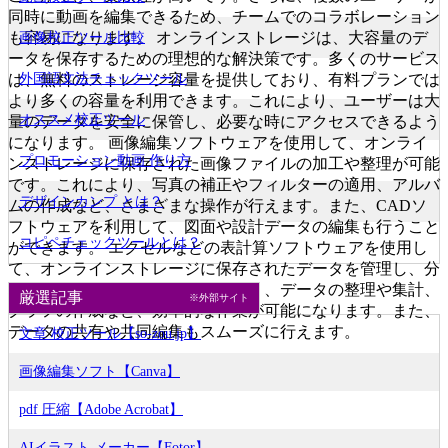
同時に動画を編集できるため、チームでのコラボレーション
も容易になります。 オンラインストレージは、大容量のデ
画像校正ツール比較
ータを保存するための理想的な解決策です。多くのサービス
外国語文法チェックツール
は、無料のストレージ容量を提供しており、有料プランでは
より多くの容量を利用できます。これにより、ユーザーは大
オススメ校正ツール
量のデータを安全に保管し、必要な時にアクセスできるよう
になります。 画像編集ソフトウェアを使用して、オンライ
プロモーション動画 作り方
ンストレージに保存された画像ファイルの加工や整理が可能
です。これにより、写真の補正やフィルターの適用、アルバ
デザインカンプ とは？
ムの作成など、さまざまな操作が行えます。また、CADソ
フトウェアを利用して、図面や設計データの編集も行うこと
コピペチェックツールとは？
ができます。 エクセルなどの表計算ソフトウェアを使用し
て、オンラインストレージに保存されたデータを管理し、分
析することができます。これにより、データの整理や集計、
厳選記事
※外部サイト
グラフの作成など、効率的な作業が可能になります。また、
データの共有や共同編集もスムーズに行えます。
文章 校正ツール【so-zou.jp】
画像編集ソフト【Canva】
pdf 圧縮【Adobe Acrobat】
AIイラスト メーカー【Fotor】