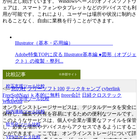
が向上し続けています。 Windowsベースのオフィスソフトウ
ェアは、スマートフォンやタブレットなどのデバイスでも利
用が可能です。これにより、ユーザーは場所や状況に制約さ
れることなく、自由に業務を行うことができます。
Illustrator（基本・応用編）
Adobe特集TOPに戻る Illustrator基本編 ●図形（オブジェ
クト）の複製・整列...
比較記事
※外部サイト
校正支援ツール比較
<!--
窓の杜
フリーソフト100
テックキャンプ
cyberlink
FreeSoftNavi
ｋ本的に無料
freee会計
日経クロステック
タスク管理ツール比較
Wikipedia
-->
オンラインストレージサービスは、デジタルデータを安全に
社内連絡ツール比較
保存し、編集や共有を容易にするための便利なツールです。
このようなサービスは、個人や企業が重要なファイルを保管
暗号化ツール比較
し、必要な場所やデバイスからアクセスできるようにするこ
とができます。ここでは、オンラインストレージについて詳
VPNサービス比較