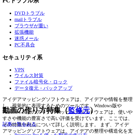
PCトラブル系
DVDトラブル
mailトラブル
ブラウザが重い
拡張機能
迷惑メール
PC不具合
セキュリティ系
VPN
ウイルス対策
ファイル暗号化・ロック
データ復元・バックアップ
アイデアマッピングソフトウェアは、アイデアや情報を整理
し、視覚的に表現するためのツールです。Windows版や
動画の作り方特集（
監修元
）
Windows 10版のアイデアマッピングソフトウェアは、使いや
すさや機能の豊富さで高い評価を受けています。ここでは、
記事一覧をみる
その特徴や利点について詳しく説明します。 まず、アイデ
アマッピングソフトウェアは、アイデアの整理や構造化を支