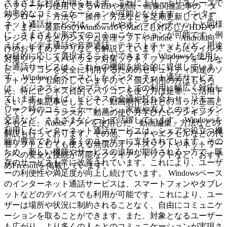
さまざまな利点が得られます。これにより、よりスムーズで
いフリーから使用できるWEBや動画・画像関連記事の「ダ
効率的なコミュニケーションが可能となります。 インター
ウンロード」方法や「操作」方法などを定期更新していま
ネット通話サービスは、メールやオンラインチャットと同様
す。また、最新OSのWindows10やMacにも対応したHDDや
に、さまざまな形式でのコミュニケーションが可能です。例
レジストリなどのシステム管理ソフトやiPhone・Android向
えば、ビデオ通話や音声通話、テキストチャットなど、用途
けのおすすめアプリなども解説しています。さらにウイルス
や目的に応じて選択することができます。Windowsを使用し
対策ソフト、スパイウェア対策ソフト、ファイアフォールな
た通話サービスは、これらの機能を総合的に提供していま
ど、パソコンを安全に利用するためのセキュリティ関連のソ
す。 Windowsをベースとしたインターネット通話サービス
フトウェアも紹介していますので、個人利用の方はもちろ
は、ビジネスシーンやプライベートでの利用に幅広く対応し
ん、特にビジネス目的でパソコンを使う方は是非、ご活用下
ています。例えば、ビジネスの会議や打ち合わせ、リモート
さい。特集記事としまして、動画制作会社とのコラボ企画と
ワーク時のコミュニケーション、家族や友人とのオンライン
して、フリーランスが「動画の使い方学びたいランキング」
交流など、さまざまなシーンで活躍しています。 Windowsを
をもとに、Adobeソフトを使用した「動画編集」方法などの
利用したインターネット通話サービスは、シェアや役立つ機
解説も行っております。その他、ワードやエクセルなどの代
能が豊富であり、多くのユーザーに支持されています。その
替ソフトとしても使える無償のオフィスソフトやネットワー
ため、新しい機能やサービスの追加が期待される一方で、既
クへの安全な接続が可能なクライアントソフトなど、おすす
存のサービスも常に改善されています。これにより、ユーザ
めFreesoftを掲載しています。
ーの利便性や満足度が向上し続けています。 Windowsベース
のインターネット通話サービスは、スマートフォンやタブレ
ットなどのデバイスでも利用が可能です。これにより、ユー
ザーは場所や状況に制約されることなく、自由にコミュニケ
ーションを取ることができます。また、対象となるユーザー
も広がり、より多くの人々とのコミュニケーションが実現さ