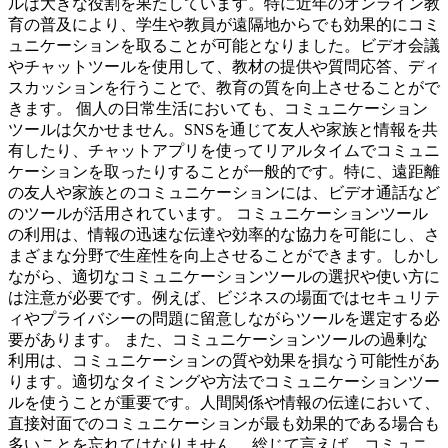
ルは大きな役割を果たしています。特に近年のオンライン教
育の普及により、学生や教員が遠隔地からでも効果的にコミ
ュニケーションを取ることが可能となりました。ビデオ会議
やチャットツールを使用して、教材の提供や質問応答、ディ
スカッションを行うことで、教育の質を向上させることがで
きます。 個人の日常生活においても、コミュニケーション
ツールは欠かせません。SNSを通じて友人や家族と情報を共
有したり、チャットアプリを使ってリアルタイムでコミュニ
ケーションを取ったりすることが一般的です。特に、遠距離
の友人や家族とのコミュニケーションには、ビデオ通話など
のツールが活用されています。 コミュニケーションツール
の利用は、情報の迅速な伝達や効率的な協力を可能にし、さ
まざまな分野で生産性を向上させることができます。しかし
ながら、適切なコミュニケーションツールの選択や使い方に
は注意が必要です。例えば、ビジネスの場面ではセキュリテ
ィやプライバシーの問題に留意しながらツールを選定する必
要があります。 また、コミュニケーションツールの過剰な
利用は、コミュニケーションの質や効果を損なう可能性があ
ります。適切なタイミングや方法でコミュニケーションツー
ルを使うことが重要です。人間関係や情報の伝達において、
直接対面でのコミュニケーションが最も効果的である場合も
多いことを忘れてはなりません。 総じて言えば、コミュニ