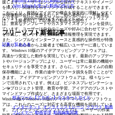
Premiere Proを使った動画の作り方
援します。ユーザーはシンプルな操作でテキストやイメージ
After Effectsを使った動画の作り方
を挿入し、関連性を示すリンクを作成することができます。
これにより、複雑なアイデアや概念を視覚的に理解しやすく
※映像制作会社が監修を行った「初心者向け」「中級者向
なります。 Windows版のアイデアマッピングソフトウェア
け」「上級者向け」の記事及び動画を公開中！
は、豊富なテンプレートやカスタマイズオプションを提供し
ています。ユーザーは自分のニーズや好みに合わせてマップ
フリーソフト新着記事
を作成し、使いやすさと効果的な情報整理を実現できます。
また、シンプルなインターフェースと直感的な操作性が特徴
記事一覧をみる
であり、初心者から上級者まで幅広いユーザーに適していま
す。 Windows 10版のアイデアマッピングソフトウェアは、
高速かつ安定した動作を実現しています。最新のアップデー
トやバージョンアップにより、ユーザーは常に最新の機能や
セキュリティを享受できます。さらに、リアルタイムの自動
保存機能により、作業の途中でのデータ損失を防ぐことがで
きます。 アイデアマッピングソフトウェアは、様々なシー
ンで活用されています。例えば、ビジネスプレゼンテーショ
ンやプロジェクト管理、教育や学習、アイデアのブレストや
マインドマップ作成など、さまざまな場面で有用です。
校正ツール【アカポン】※スタートガイド
Windows版やWindows 10版のアイデアマッピングソフトウェ
アは、これらのニーズに対応する高度な機能を提供していま
インターネット
,
オンラインストレージ
,
クラウド
,
動画
す。 アイデアマッピングソフトウェアは、ユーザーの作業
プレイヤー
,
動画管理
,
動画編集関連