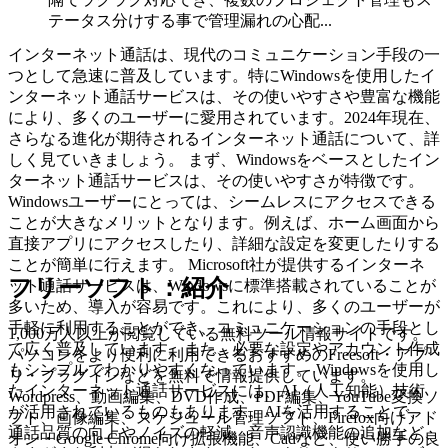
テータス分けする事で管理漏れの心配...
インターネット通話は、現代のコミュニケーション手段の一
つとして急速に普及しています。特にWindowsを使用したイ
ンターネット通話サービスは、その使いやすさや豊富な機能
により、多くのユーザーに愛用されています。2024年現在、
さらなる進化が期待されるインターネット通話について、詳
しく見ていきましょう。 まず、Windowsをベースとしたイン
ターネット通話サービスは、その使いやすさが特徴です。
Windowsユーザーにとっては、シームレスにアクセスできる
ことが大きなメリットとなります。例えば、ホーム画面から
直接アプリにアクセスしたり、詳細な設定を変更したりする
ことが簡単に行えます。 Microsoft社が提供するインターネ
フリーソフト：紹介
ット通話サービスは、Windowsに標準搭載されていることが
多いため、導入が容易です。これにより、多くのユーザーが
手軽に利用することができ、コミュニケーションの手段とし
1,000万人以上が閲覧している無料ツール情報サイトです。
て広く普及しています。また、必要な設定やアカウント作成
パソコンをより便利に利用できるおすすめのFreesoft・アプ
もシンプルでわかりやすくなっています。 Windowsを使用し
リ・プラグインなどを無料で情報提供しています。
たインターネット通話サービスには、AI（人工知能）技術
Wordpress、動画編集、DVD作成、PDF編集、YouTube変換ソ
が活用されているものもあります。AIを活用することで、
フト、画像編集、スケジュール管理ソフト、Firefox向けアド
通話品質の向上やノイズの軽減、音声認識機能の追加など、
オン・Google Chrome向け拡張機能、Cadなど、使い勝手の良