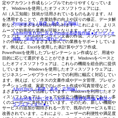
定やアカウント作成もシンプルでわかりやすくなっていま
す。 Windowsを使用したオフィスソフトウェアには、
AI（人工知能）技術が活用されているものもあります。AI
を活用することで、作業効率の向上や誤りの修正、データ解
Premiere Pro（基礎・基本・応用編）
析など、さまざまな利点が得られます。これにより、よりス
ムーズで効率的な業務が可能となります。 オフィスソフト
Adobe特集TOPに戻る Premiere基礎操作編 ●オーディオ
ウェアは、メールやオンライン文書の作成、スプレッドシー
編集、場面演出に優れたエ...
トの作成など、さまざまな形式での業務をサポートしていま
す。例えば、Excelを使用した表計算やグラフ作成、
PowerPointを使用したプレゼンテーション作成など、用途や
目的に応じて選択することができます。Windowsをベースと
したオフィスソフトウェアは、これらの機能を総合的に提供
しています。 Windowsを使用したオフィスソフトウェアは、
ビジネスシーンやプライベートでの利用に幅広く対応してい
ます。例えば、ビジネスの文書作成やデータ管理、プレゼン
テーション作成、家庭でのレポート作成や写真管理など、さ
AfterEffects（基礎・基本・応用編）
まざまなシーンで活躍しています。 Windowsを利用したオフ
ィスソフトウェアは、シェアや役立つ機能が豊富であり、多
Adobe特集TOPに戻る AfterEffects基礎操作編 ●解説グ
くのユーザーに支持されています。そのため、新しい機能や
ラフエディター ●...
サービスの追加が期待される一方で、既存のサービスも常に
改善されています。これにより、ユーザーの利便性や満足度