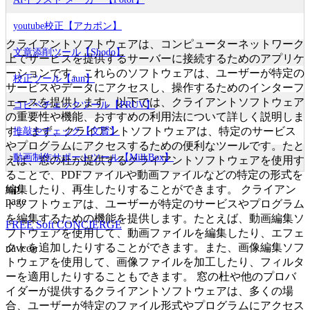
youtube校正【アカポン】
クライアントソフトウェアは、コンピューターネットワーク
文章添削ツール【Shodo】
上でサービスを提供するサーバーに接続するためのアプリケ
ーションです。これらのソフトウェアは、ユーザーが特定の
校正ツール【aun】
サービスやデータにアクセスし、操作するためのインターフ
ェースを提供します。以下では、クライアントソフトウェア
コピペチェックツール【PRUV】
の重要性や機能、おすすめの利用法について詳しく説明しま
す。 まず、クライアントソフトウェアは、特定のサービス
推敲やチェック【文賢】
やプログラムにアクセスするための便利なツールです。たと
動画制作サポートツール【MilkBox】
えば、窓の杜が提供するクライアントソフトウェアを使用す
ることで、PDFファイルや動画ファイルなどの特定の形式を
top
編集したり、再生したりすることができます。 クライアン
page
トソフトウェアは、ユーザーが特定のサービスやプログラム
を編集するための機能を提供します。たとえば、動画編集ソ
FREE Soft CONCIERGE
フトウェアを使用して、動画ファイルを編集したり、エフェ
クトを追加したりすることができます。また、画像編集ソフ
navcon
トウェアを使用して、画像ファイルを加工したり、フィルタ
ーを適用したりすることもできます。 窓の杜や他のプロバ
イダーが提供するクライアントソフトウェアは、多くの場
合、ユーザーが特定のファイル形式やプログラムにアクセス