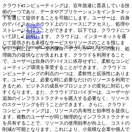
クラウドコンピューティングは、近年急速に普及している技
術の一つであり、データやアプリケーションをインターネッ
navcon
トを通じて提供することを可能にします。ユーザーは、自身
のデバイスからクラウド上のリソースにアクセスし、処理や
Site紹介
ストレージを行うことができます。以下では、クラウドにつ
Sitemap
いて詳しく説明します。 クラウドは、インターネットを通
Privacy
じて提供される多様なサービスやリソースのことを指しま
Copyright© FreesoftConcierge , 2026 All Rights Reserved.
す。これには、データの保存、アプリケーションの実行、処
理能力の提供などが含まれます。クラウドを利用すること
で、ユーザーは自身のデバイスに依存せずに、柔軟なコンピ
ューティング環境を享受することができます。 クラウドコ
ンピューティングの利点の一つは、柔軟性と拡張性にありま
す。ユーザーは、必要な時に必要なだけのリソースを利用で
きるため、ビジネスの成長やプロジェクトの変化に対応しや
すくなります。また、クラウドプロバイダーは、ユーザーが
追加のインフラストラクチャを購入する必要なく、リソース
のスケーリングを行うことができます。 さらに、クラウド
コンピューティングは、リソースの共有性と効率性を提供し
ます。複数のユーザーが同じ物理的なインフラストラクチャ
を共有することで、リソースの使用効率が向上し、コストの
削減が可能となります。これにより、小規模な企業や個人で