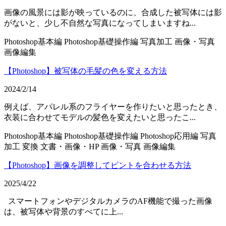
画像の風景には影が映っているのに、合成した被写体には影
がないと、少し不自然な写真になってしまいますね...
Photoshop基本編
Photoshop基礎操作編
写真加工
画像・写真
画像編集
【Photoshop】被写体の毛髪の色を変える方法
2024/2/14
例えば、アパレル系のフライヤーを作りたいと思ったとき、
衣装に合わせてモデルの髪色を変えたいと思ったこ...
Photoshop基本編
Photoshop基礎操作編
Photoshop応用編
写真
加工
変換
文書・画像・HP
画像・写真
画像編集
【Photoshop】画像を調整してピントを合わせる方法
2025/4/22
スマートフォンやデジタルカメラのAF機能で撮った画像
は、被写体や背景のすべてに上...