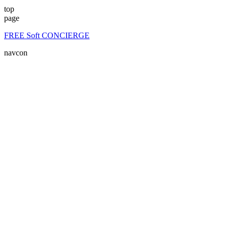
top
page
FREE Soft CONCIERGE
navcon