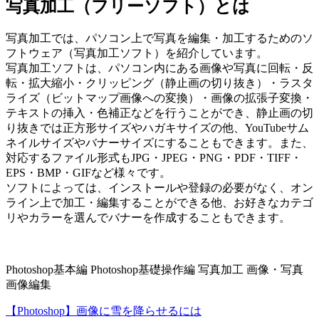
写真加工（フリーソフト）とは
写真加工では、パソコン上で写真を編集・加工するためのソ
フトウェア（写真加工ソフト）を紹介しています。
写真加工ソフトは、パソコン内にある画像や写真に回転・反
転・拡大縮小・クリッピング（静止画の切り抜き）・ラスタ
ライズ（ビットマップ画像への変換）・画像の拡張子変換・
テキストの挿入・色補正などを行うことができ、静止画の切
り抜きでは正方形サイズやハガキサイズの他、YouTubeサム
ネイルサイズやバナーサイズにすることもできます。また、
対応するファイル形式もJPG・JPEG・PNG・PDF・TIFF・
EPS・BMP・GIFなど様々です。
ソフトによっては、インストールや登録の必要がなく、オン
ライン上で加工・編集することができる他、お好きなカテゴ
リやカラーを選んでバナーを作成することもできます。
Photoshop基本編
Photoshop基礎操作編
写真加工
画像・写真
画像編集
【Photoshop】画像に雪を降らせるには