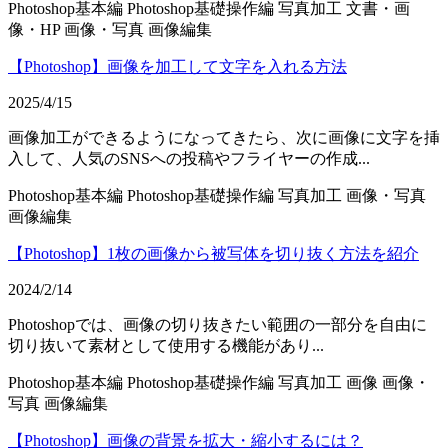
Photoshop基本編
Photoshop基礎操作編
写真加工
文書・画
像・HP
画像・写真
画像編集
【Photoshop】画像を加工して文字を入れる方法
2025/4/15
画像加工ができるようになってきたら、次に画像に文字を挿
入して、人気のSNSへの投稿やフライヤーの作成...
Photoshop基本編
Photoshop基礎操作編
写真加工
画像・写真
画像編集
【Photoshop】1枚の画像から被写体を切り抜く方法を紹介
2024/2/14
Photoshopでは、画像の切り抜きたい範囲の一部分を自由に
切り抜いて素材として使用する機能があり...
Photoshop基本編
Photoshop基礎操作編
写真加工
画像
画像・
写真
画像編集
【Photoshop】画像の背景を拡大・縮小するには？