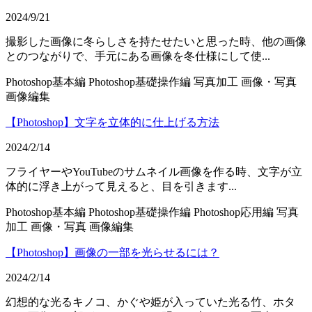
2024/9/21
撮影した画像に冬らしさを持たせたいと思った時、他の画像
とのつながりで、手元にある画像を冬仕様にして使...
Photoshop基本編
Photoshop基礎操作編
写真加工
画像・写真
画像編集
【Photoshop】文字を立体的に仕上げる方法
2024/2/14
フライヤーやYouTubeのサムネイル画像を作る時、文字が立
体的に浮き上がって見えると、目を引きます...
Photoshop基本編
Photoshop基礎操作編
Photoshop応用編
写真
加工
画像・写真
画像編集
【Photoshop】画像の一部を光らせるには？
2024/2/14
幻想的な光るキノコ、かぐや姫が入っていた光る竹、ホタ