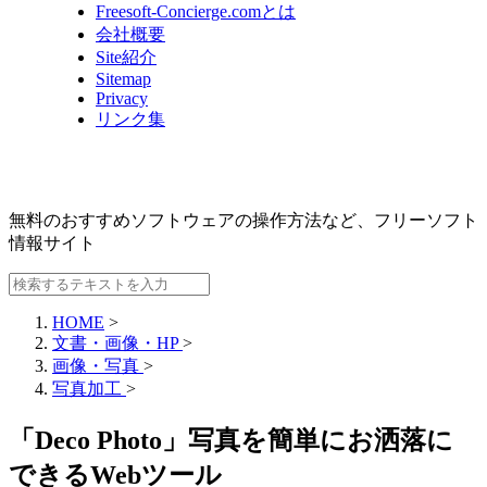
Freesoft-Concierge.comとは
会社概要
Site紹介
Sitemap
Privacy
リンク集
無料のおすすめソフトウェアの操作方法など、
フリーソフト
情報サイト
HOME
>
文書・画像・HP
>
画像・写真
>
写真加工
>
「Deco Photo」写真を簡単にお洒落に
できるWebツール