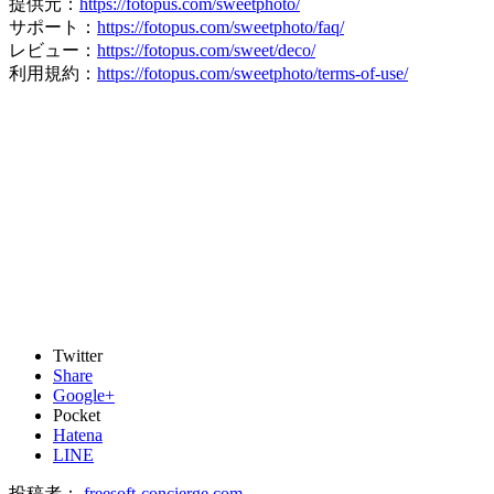
提供元：
https://fotopus.com/sweetphoto/
サポート：
https://fotopus.com/sweetphoto/faq/
レビュー：
https://fotopus.com/sweet/deco/
利用規約：
https://fotopus.com/sweetphoto/terms-of-use/
Twitter
Share
Google+
Pocket
Hatena
LINE
投稿者：
freesoft-concierge.com