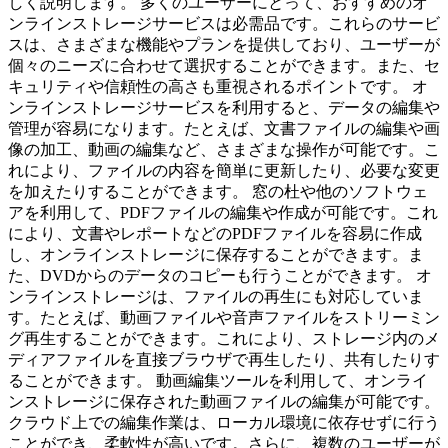
しく説明します。 多くのユーザーにとって、おすすめのオ
ンラインストレージサービスは必需品です。これらのサービ
スは、さまざまな機能やプランを提供しており、ユーザーが
個々のニーズに合わせて選択することができます。また、セ
キュリティや信頼性の高さも重視されるポイントです。 オ
ンラインストレージサービスを利用すると、データの編集や
管理が容易になります。たとえば、文書ファイルの編集や画
像の加工、動画の編集など、さまざまな操作が可能です。こ
れにより、ファイルの内容を簡単に更新したり、必要な変更
を加えたりすることができます。 窓の杜や他のソフトウェ
アを利用して、PDFファイルの編集や作成が可能です。これ
により、文書やレポートなどのPDFファイルを容易に作成
し、オンラインストレージに保存することができます。ま
た、DVDからのデータのコピーも行うことができます。 オ
ンラインストレージは、ファイルの再生にも対応していま
す。たとえば、動画ファイルや音声ファイルをストリーミン
グ再生することができます。これにより、ストレージ内のメ
ディアファイルを直接ブラウザで再生したり、共有したりす
ることができます。 動画編集ツールを利用して、オンライ
ンストレージに保存された動画ファイルの編集が可能です。
クラウド上での編集作業は、ローカル環境に依存せずに行う
ことができ、柔軟性が高いです。さらに、複数のユーザーが