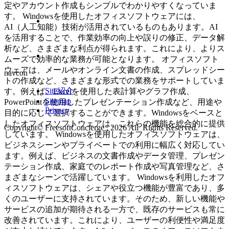
定やアカウント作成もシンプルでわかりやすくなっていま
す。 Windowsを使用したオフィスソフトウェアには、
AI（人工知能）技術が活用されているものもあります。AI
を活用することで、作業効率の向上や誤りの修正、データ解
析など、さまざまな利点が得られます。これにより、よりス
ムーズで効率的な業務が可能となります。 オフィスソフト
ウェアは、メールやオンライン文書の作成、スプレッドシー
navcon
トの作成など、さまざまな形式での業務をサポートしていま
Site紹介
す。例えば、Excelを使用した表計算やグラフ作成、
Sitemap
PowerPointを使用したプレゼンテーション作成など、用途や
Privacy
目的に応じて選択することができます。Windowsをベースと
したオフィスソフトウェアは、これらの機能を総合的に提供
Copyright© FreesoftConcierge , 2026 All Rights Reserved.
しています。 Windowsを使用したオフィスソフトウェアは、
ビジネスシーンやプライベートでの利用に幅広く対応してい
ます。例えば、ビジネスの文書作成やデータ管理、プレゼン
テーション作成、家庭でのレポート作成や写真管理など、さ
まざまなシーンで活躍しています。 Windowsを利用したオフ
ィスソフトウェアは、シェアや役立つ機能が豊富であり、多
くのユーザーに支持されています。そのため、新しい機能や
サービスの追加が期待される一方で、既存のサービスも常に
改善されています。これにより、ユーザーの利便性や満足度