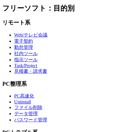
フリーソフト：目的別
リモート系
Web/テレビ会議
電子契約
勤怠管理
社内ツール
指示ツール
Task/Project
見積書・請求書
PC整理系
PC高速化
Uninstall
ファイル削除
データ管理
パスワード管理