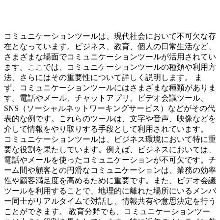
コミュニケーションツールは、現代社会において不可欠な存
在となっています。ビジネス、教育、個人の日常生活など、
さまざまな場面でコミュニケーションツールが活用されてい
ます。ここでは、コミュニケーションツールの種類や利用方
法、さらにはその重要性について詳しく説明します。 ま
ず、コミュニケーションツールにはさまざまな種類がありま
す。電話やメール、チャットアプリ、ビデオ会議ツール、
SNS（ソーシャルネットワーキングサービス）などがその代
表的な例です。これらのツールは、文字や音声、映像などを
介して情報をやり取りする手段として利用されています。
コミュニケーションツールは、ビジネス環境において特に重
要な役割を果たしています。例えば、ビジネスにおいては、
電話やメールを使ったコミュニケーションが不可欠です。チ
ーム間や顧客との円滑なコミュニケーションは、業務の効率
性や顧客満足度を高めるために重要です。また、ビデオ会議
ツールを利用することで、地理的に離れた場所にいるメンバ
ー同士がリアルタイムで対話し、情報共有や意思決定を行う
ことができます。 教育分野でも、コミュニケーションツー