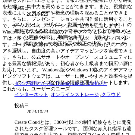
効率を大幅に向上させます。情報の整理や整頓にかかる時間
を短縮し、集中力を高めることができます。また、視覚的な
投稿日
表現により、アイデアや概念の理解を深めることができま
2024/04/25
す。さらに、プレゼンテーションや共同作業に活用すること
アカポンは、デザイン・動画・WEBサイト（URL）の
で、チームのコミュニケーションや協力を促進します。
無料で使える校正ツールです。クラウド上で複数メン
Windows版やWindows 10版のアイデアマッピングソフトウェ
バーと画像やURL、動画を共有し、『赤入れ・コメン
アは、多くのユーザーにとって便利なツールとなっていま
ト』機能を使って校正指示や校正の状況（ステータ
す。ユーザーは自分のスタイルやニーズに合ったソフトウェ
ス）...
アを選択し、自由度の高いアイデアマッピングを実現できま
す。さらに、公式サポートやオープンソースコミュニティに
よる豊富な情報源があり、初心者から上級者まで幅広い層に
対応しています。 Windows版やWindows 10版のアイデアマッ
ピングソフトウェアは、ユーザーに使いやすさと効率性を提
供し、クリエイティブな作業や情報整理をサポートします。
タスク管理ツール『Create Cloud』の使い方
これからも、ユーザーのニーズ
インターネット
,
オンラインストレージ
,
クラウド
投稿日
2023/10/23
Create Cloudとは、3000社以上の制作経験をもとに開発
されたタスク管理ツールです。 面倒な赤入れ指示も遠
隔でラクラク対応でき、複数のプロジェクト管理もス