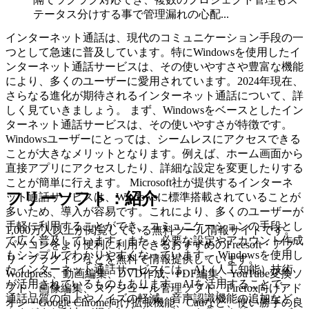
テータス分けする事で管理漏れの心配...
インターネット通話は、現代のコミュニケーション手段の一
つとして急速に普及しています。特にWindowsを使用したイ
ンターネット通話サービスは、その使いやすさや豊富な機能
により、多くのユーザーに愛用されています。2024年現在、
さらなる進化が期待されるインターネット通話について、詳
しく見ていきましょう。 まず、Windowsをベースとしたイン
ターネット通話サービスは、その使いやすさが特徴です。
Windowsユーザーにとっては、シームレスにアクセスできる
ことが大きなメリットとなります。例えば、ホーム画面から
直接アプリにアクセスしたり、詳細な設定を変更したりする
ことが簡単に行えます。 Microsoft社が提供するインターネ
フリーソフト：紹介
ット通話サービスは、Windowsに標準搭載されていることが
多いため、導入が容易です。これにより、多くのユーザーが
手軽に利用することができ、コミュニケーションの手段とし
1,000万人以上が閲覧している無料ツール情報サイトです。
て広く普及しています。また、必要な設定やアカウント作成
パソコンをより便利に利用できるおすすめのFreesoft・アプ
もシンプルでわかりやすくなっています。 Windowsを使用し
リ・プラグインなどを無料で情報提供しています。
たインターネット通話サービスには、AI（人工知能）技術
Wordpress、動画編集、DVD作成、PDF編集、YouTube変換ソ
が活用されているものもあります。AIを活用することで、
フト、画像編集、スケジュール管理ソフト、Firefox向けアド
通話品質の向上やノイズの軽減、音声認識機能の追加など、
オン・Google Chrome向け拡張機能、Cadなど、使い勝手の良