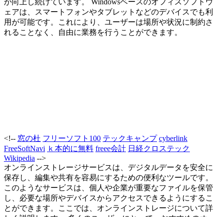
が向上し続けています。 Windowsベースのオフィスソフトウ
ェアは、スマートフォンやタブレットなどのデバイスでも利
用が可能です。これにより、ユーザーは場所や状況に制約さ
れることなく、自由に業務を行うことができます。
<!--
窓の杜
フリーソフト100
テックキャンプ
cyberlink
FreeSoftNavi
ｋ本的に無料
freee会計
日経クロステック
Wikipedia
-->
オンラインストレージサービスは、デジタルデータを安全に
保存し、編集や共有を容易にするための便利なツールです。
このようなサービスは、個人や企業が重要なファイルを保管
し、必要な場所やデバイスからアクセスできるようにするこ
とができます。ここでは、オンラインストレージについて詳