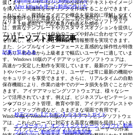
Premiere Proを使った動画の作り方
援します。ユーザーはシンプルな操作でテキストやイメージ
After Effectsを使った動画の作り方
を挿入し、関連性を示すリンクを作成することができます。
これにより、複雑なアイデアや概念を視覚的に理解しやすく
※映像制作会社が監修を行った「初心者向け」「中級者向
なります。 Windows版のアイデアマッピングソフトウェア
け」「上級者向け」の記事及び動画を公開中！
は、豊富なテンプレートやカスタマイズオプションを提供し
ています。ユーザーは自分のニーズや好みに合わせてマップ
フリーソフト新着記事
を作成し、使いやすさと効果的な情報整理を実現できます。
また、シンプルなインターフェースと直感的な操作性が特徴
記事一覧をみる
であり、初心者から上級者まで幅広いユーザーに適していま
す。 Windows 10版のアイデアマッピングソフトウェアは、
高速かつ安定した動作を実現しています。最新のアップデー
トやバージョンアップにより、ユーザーは常に最新の機能や
セキュリティを享受できます。さらに、リアルタイムの自動
保存機能により、作業の途中でのデータ損失を防ぐことがで
きます。 アイデアマッピングソフトウェアは、様々なシー
ンで活用されています。例えば、ビジネスプレゼンテーショ
ンやプロジェクト管理、教育や学習、アイデアのブレストや
マインドマップ作成など、さまざまな場面で有用です。
校正ツール【アカポン】※スタートガイド
Windows版やWindows 10版のアイデアマッピングソフトウェ
アは、これらのニーズに対応する高度な機能を提供していま
インターネット
,
オンラインストレージ
,
クラウド
,
動画
す。 アイデアマッピングソフトウェアは、ユーザーの作業
プレイヤー
,
動画管理
,
動画編集関連