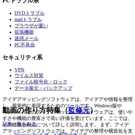
PCトラブル系
DVDトラブル
mailトラブル
ブラウザが重い
拡張機能
迷惑メール
PC不具合
セキュリティ系
VPN
ウイルス対策
ファイル暗号化・ロック
データ復元・バックアップ
アイデアマッピングソフトウェアは、アイデアや情報を整理
し、視覚的に表現するためのツールです。Windows版や
動画の作り方特集（
監修元
）
Windows 10版のアイデアマッピングソフトウェアは、使いや
すさや機能の豊富さで高い評価を受けています。ここでは、
記事一覧をみる
その特徴や利点について詳しく説明します。 まず、アイデ
アマッピングソフトウェアは、アイデアの整理や構造化を支