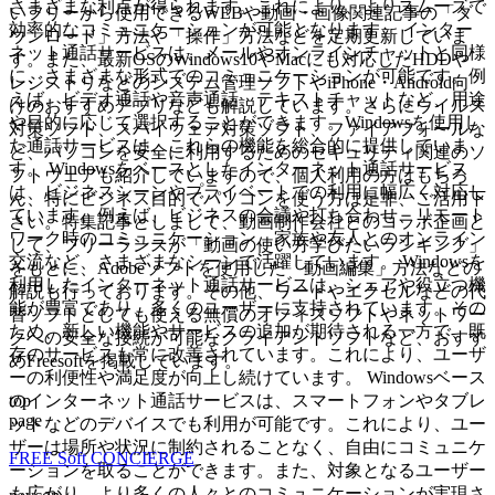
さまざまな利点が得られます。これにより、よりスムーズで
いフリーから使用できるWEBや動画・画像関連記事の「ダ
効率的なコミュニケーションが可能となります。 インター
ウンロード」方法や「操作」方法などを定期更新していま
ネット通話サービスは、メールやオンラインチャットと同様
す。また、最新OSのWindows10やMacにも対応したHDDや
に、さまざまな形式でのコミュニケーションが可能です。例
レジストリなどのシステム管理ソフトやiPhone・Android向
えば、ビデオ通話や音声通話、テキストチャットなど、用途
けのおすすめアプリなども解説しています。さらにウイルス
や目的に応じて選択することができます。Windowsを使用し
対策ソフト、スパイウェア対策ソフト、ファイアフォールな
た通話サービスは、これらの機能を総合的に提供していま
ど、パソコンを安全に利用するためのセキュリティ関連のソ
す。 Windowsをベースとしたインターネット通話サービス
フトウェアも紹介していますので、個人利用の方はもちろ
は、ビジネスシーンやプライベートでの利用に幅広く対応し
ん、特にビジネス目的でパソコンを使う方は是非、ご活用下
ています。例えば、ビジネスの会議や打ち合わせ、リモート
さい。特集記事としまして、動画制作会社とのコラボ企画と
ワーク時のコミュニケーション、家族や友人とのオンライン
して、フリーランスが「動画の使い方学びたいランキング」
交流など、さまざまなシーンで活躍しています。 Windowsを
をもとに、Adobeソフトを使用した「動画編集」方法などの
利用したインターネット通話サービスは、シェアや役立つ機
解説も行っております。その他、ワードやエクセルなどの代
能が豊富であり、多くのユーザーに支持されています。その
替ソフトとしても使える無償のオフィスソフトやネットワー
ため、新しい機能やサービスの追加が期待される一方で、既
クへの安全な接続が可能なクライアントソフトなど、おすす
存のサービスも常に改善されています。これにより、ユーザ
めFreesoftを掲載しています。
ーの利便性や満足度が向上し続けています。 Windowsベース
top
のインターネット通話サービスは、スマートフォンやタブレ
page
ットなどのデバイスでも利用が可能です。これにより、ユー
ザーは場所や状況に制約されることなく、自由にコミュニケ
FREE Soft CONCIERGE
ーションを取ることができます。また、対象となるユーザー
も広がり、より多くの人々とのコミュニケーションが実現さ