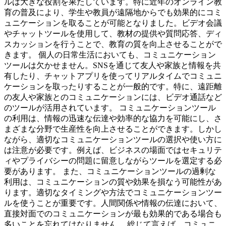
ルは大きな役割を果たしています。特に近年のオンライン教
育の普及により、学生や教員が遠隔地からでも効果的にコミ
ュニケーションを取ることが可能となりました。ビデオ会議
やチャットツールを使用して、教材の提供や質問応答、ディ
スカッションを行うことで、教育の質を向上させることがで
きます。 個人の日常生活においても、コミュニケーション
ツールは欠かせません。SNSを通じて友人や家族と情報を共
有したり、チャットアプリを使ってリアルタイムでコミュニ
ケーションを取ったりすることが一般的です。特に、遠距離
の友人や家族とのコミュニケーションには、ビデオ通話など
のツールが活用されています。 コミュニケーションツール
の利用は、情報の迅速な伝達や効率的な協力を可能にし、さ
まざまな分野で生産性を向上させることができます。しかし
ながら、適切なコミュニケーションツールの選択や使い方に
は注意が必要です。例えば、ビジネスの場面ではセキュリテ
ィやプライバシーの問題に留意しながらツールを選定する必
要があります。 また、コミュニケーションツールの過剰な
利用は、コミュニケーションの質や効果を損なう可能性があ
ります。適切なタイミングや方法でコミュニケーションツー
ルを使うことが重要です。人間関係や情報の伝達において、
直接対面でのコミュニケーションが最も効果的である場合も
多いことを忘れてはなりません。 総じて言えば、コミュニ