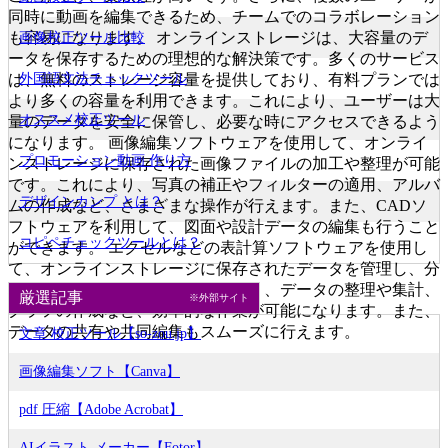
同時に動画を編集できるため、チームでのコラボレーション
も容易になります。 オンラインストレージは、大容量のデ
画像校正ツール比較
ータを保存するための理想的な解決策です。多くのサービス
外国語文法チェックツール
は、無料のストレージ容量を提供しており、有料プランでは
より多くの容量を利用できます。これにより、ユーザーは大
オススメ校正ツール
量のデータを安全に保管し、必要な時にアクセスできるよう
になります。 画像編集ソフトウェアを使用して、オンライ
プロモーション動画 作り方
ンストレージに保存された画像ファイルの加工や整理が可能
です。これにより、写真の補正やフィルターの適用、アルバ
デザインカンプ とは？
ムの作成など、さまざまな操作が行えます。また、CADソ
フトウェアを利用して、図面や設計データの編集も行うこと
コピペチェックツールとは？
ができます。 エクセルなどの表計算ソフトウェアを使用し
て、オンラインストレージに保存されたデータを管理し、分
析することができます。これにより、データの整理や集計、
厳選記事
※外部サイト
グラフの作成など、効率的な作業が可能になります。また、
データの共有や共同編集もスムーズに行えます。
文章 校正ツール【so-zou.jp】
画像編集ソフト【Canva】
pdf 圧縮【Adobe Acrobat】
AIイラスト メーカー【Fotor】