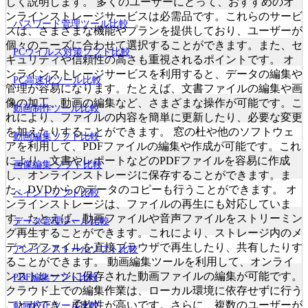
しく説明します。 多くのユーザーにとって、おすすめのオ
ンラインストレージサービスは必需品です。これらのサービ
パスワード管理ツール比較
スは、さまざまな機能やプランを提供しており、ユーザーが
個々のニーズに合わせて選択することができます。また、セ
PCウイルス対策ソフト比較
キュリティや信頼性の高さも重視されるポイントです。 オ
ンラインストレージサービスを利用すると、データの編集や
PC高速化ツール比較
管理が容易になります。たとえば、文書ファイルの編集や画
像の加工、動画の編集など、さまざまな操作が可能です。こ
動画制作ツール比較
れにより、ファイルの内容を簡単に更新したり、必要な変更
を加えたりすることができます。 窓の杜や他のソフトウェ
動画編集ソフト比較
アを利用して、PDFファイルの編集や作成が可能です。これ
により、文書やレポートなどのPDFファイルを容易に作成
画像編集 ソフト比較
し、オンラインストレージに保存することができます。ま
た、DVDからのデータのコピーも行うことができます。 オ
ペイントソフト比較
ンラインストレージは、ファイルの再生にも対応していま
す。たとえば、動画ファイルや音声ファイルをストリーミン
データ管理ツール比較
グ再生することができます。これにより、ストレージ内のメ
ディアファイルを直接ブラウザで再生したり、共有したりす
アンインストールソフト比較
ることができます。 動画編集ツールを利用して、オンライ
ンストレージに保存された動画ファイルの編集が可能です。
PDF編集ソフト比較
クラウド上での編集作業は、ローカル環境に依存せずに行う
ことができ、柔軟性が高いです。さらに、複数のユーザーが
動画校正ツール比較