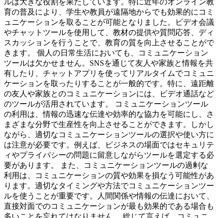
ルは大きな役割を果たしています。特に近年のオンライン教
育の普及により、学生や教員が遠隔地からでも効果的にコミ
ュニケーションを取ることが可能となりました。ビデオ会議
やチャットツールを使用して、教材の提供や質問応答、ディ
スカッションを行うことで、教育の質を向上させることがで
きます。 個人の日常生活においても、コミュニケーション
ツールは欠かせません。SNSを通じて友人や家族と情報を共
有したり、チャットアプリを使ってリアルタイムでコミュニ
ケーションを取ったりすることが一般的です。特に、遠距離
の友人や家族とのコミュニケーションには、ビデオ通話など
のツールが活用されています。 コミュニケーションツール
の利用は、情報の迅速な伝達や効率的な協力を可能にし、さ
まざまな分野で生産性を向上させることができます。しかし
ながら、適切なコミュニケーションツールの選択や使い方に
は注意が必要です。例えば、ビジネスの場面ではセキュリテ
ィやプライバシーの問題に留意しながらツールを選定する必
要があります。 また、コミュニケーションツールの過剰な
利用は、コミュニケーションの質や効果を損なう可能性があ
ります。適切なタイミングや方法でコミュニケーションツー
ルを使うことが重要です。人間関係や情報の伝達において、
直接対面でのコミュニケーションが最も効果的である場合も
多いことを忘れてはなりません。 総じて言えば、コミュニ