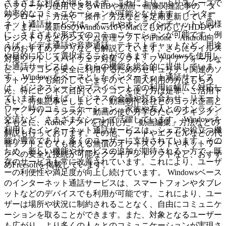
さまざまな利点が得られます。これにより、よりスムーズで
いフリーから使用できるWEBや動画・画像関連記事の「ダ
効率的なコミュニケーションが可能となります。 インター
ウンロード」方法や「操作」方法などを定期更新していま
ネット通話サービスは、メールやオンラインチャットと同様
す。また、最新OSのWindows10やMacにも対応したHDDや
に、さまざまな形式でのコミュニケーションが可能です。例
レジストリなどのシステム管理ソフトやiPhone・Android向
えば、ビデオ通話や音声通話、テキストチャットなど、用途
けのおすすめアプリなども解説しています。さらにウイルス
や目的に応じて選択することができます。Windowsを使用し
対策ソフト、スパイウェア対策ソフト、ファイアフォールな
た通話サービスは、これらの機能を総合的に提供していま
ど、パソコンを安全に利用するためのセキュリティ関連のソ
す。 Windowsをベースとしたインターネット通話サービス
フトウェアも紹介していますので、個人利用の方はもちろ
は、ビジネスシーンやプライベートでの利用に幅広く対応し
ん、特にビジネス目的でパソコンを使う方は是非、ご活用下
ています。例えば、ビジネスの会議や打ち合わせ、リモート
さい。特集記事としまして、動画制作会社とのコラボ企画と
ワーク時のコミュニケーション、家族や友人とのオンライン
して、フリーランスが「動画の使い方学びたいランキング」
交流など、さまざまなシーンで活躍しています。 Windowsを
をもとに、Adobeソフトを使用した「動画編集」方法などの
利用したインターネット通話サービスは、シェアや役立つ機
解説も行っております。その他、ワードやエクセルなどの代
能が豊富であり、多くのユーザーに支持されています。その
替ソフトとしても使える無償のオフィスソフトやネットワー
ため、新しい機能やサービスの追加が期待される一方で、既
クへの安全な接続が可能なクライアントソフトなど、おすす
存のサービスも常に改善されています。これにより、ユーザ
めFreesoftを掲載しています。
ーの利便性や満足度が向上し続けています。 Windowsベース
のインターネット通話サービスは、スマートフォンやタブレ
ットなどのデバイスでも利用が可能です。これにより、ユー
ザーは場所や状況に制約されることなく、自由にコミュニケ
ーションを取ることができます。また、対象となるユーザー
も広がり、より多くの人々とのコミュニケーションが実現さ