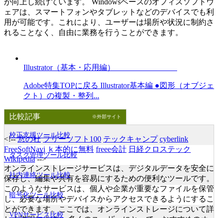
が向上し続けています。 Windowsベースのオフィスソフトウ
ェアは、スマートフォンやタブレットなどのデバイスでも利
用が可能です。これにより、ユーザーは場所や状況に制約さ
れることなく、自由に業務を行うことができます。
Illustrator（基本・応用編）
Adobe特集TOPに戻る Illustrator基本編 ●図形（オブジェ
クト）の複製・整列...
比較記事
※外部サイト
校正支援ツール比較
<!--
窓の杜
フリーソフト100
テックキャンプ
cyberlink
FreeSoftNavi
ｋ本的に無料
freee会計
日経クロステック
タスク管理ツール比較
Wikipedia
-->
オンラインストレージサービスは、デジタルデータを安全に
社内連絡ツール比較
保存し、編集や共有を容易にするための便利なツールです。
このようなサービスは、個人や企業が重要なファイルを保管
暗号化ツール比較
し、必要な場所やデバイスからアクセスできるようにするこ
とができます。ここでは、オンラインストレージについて詳
VPNサービス比較