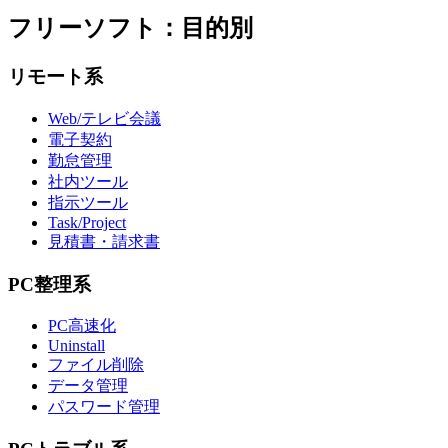
フリーソフト：目的別
リモート系
Web/テレビ会議
電子契約
勤怠管理
社内ツール
指示ツール
Task/Project
見積書・請求書
PC整理系
PC高速化
Uninstall
ファイル削除
データ管理
パスワード管理