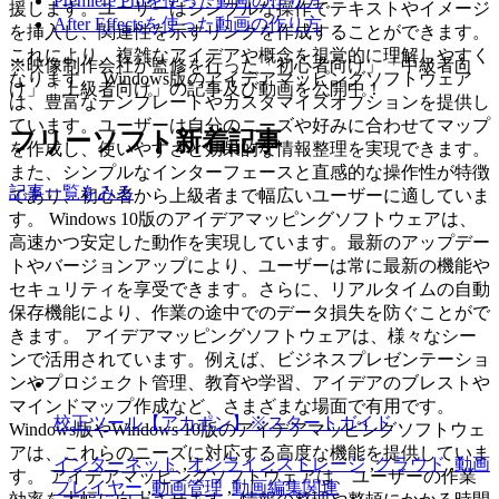
Premiere Proを使った動画の作り方
援します。ユーザーはシンプルな操作でテキストやイメージ
After Effectsを使った動画の作り方
を挿入し、関連性を示すリンクを作成することができます。
これにより、複雑なアイデアや概念を視覚的に理解しやすく
※映像制作会社が監修を行った「初心者向け」「中級者向
なります。 Windows版のアイデアマッピングソフトウェア
け」「上級者向け」の記事及び動画を公開中！
は、豊富なテンプレートやカスタマイズオプションを提供し
ています。ユーザーは自分のニーズや好みに合わせてマップ
フリーソフト新着記事
を作成し、使いやすさと効果的な情報整理を実現できます。
また、シンプルなインターフェースと直感的な操作性が特徴
記事一覧をみる
であり、初心者から上級者まで幅広いユーザーに適していま
す。 Windows 10版のアイデアマッピングソフトウェアは、
高速かつ安定した動作を実現しています。最新のアップデー
トやバージョンアップにより、ユーザーは常に最新の機能や
セキュリティを享受できます。さらに、リアルタイムの自動
保存機能により、作業の途中でのデータ損失を防ぐことがで
きます。 アイデアマッピングソフトウェアは、様々なシー
ンで活用されています。例えば、ビジネスプレゼンテーショ
ンやプロジェクト管理、教育や学習、アイデアのブレストや
マインドマップ作成など、さまざまな場面で有用です。
校正ツール【アカポン】※スタートガイド
Windows版やWindows 10版のアイデアマッピングソフトウェ
アは、これらのニーズに対応する高度な機能を提供していま
インターネット
,
オンラインストレージ
,
クラウド
,
動画
す。 アイデアマッピングソフトウェアは、ユーザーの作業
プレイヤー
,
動画管理
,
動画編集関連