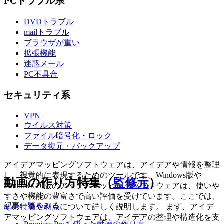
PCトラブル系
DVDトラブル
mailトラブル
ブラウザが重い
拡張機能
迷惑メール
PC不具合
セキュリティ系
VPN
ウイルス対策
ファイル暗号化・ロック
データ復元・バックアップ
アイデアマッピングソフトウェアは、アイデアや情報を整理
し、視覚的に表現するためのツールです。Windows版や
動画の作り方特集（
監修元
）
Windows 10版のアイデアマッピングソフトウェアは、使いや
すさや機能の豊富さで高い評価を受けています。ここでは、
記事一覧をみる
その特徴や利点について詳しく説明します。 まず、アイデ
アマッピングソフトウェアは、アイデアの整理や構造化を支