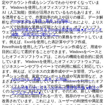
定やアカウント作成もシンプルでわかりやすくなっていま
す。 Windowsを使用したオフィスソフトウェアには、
AI（人工知能）技術が活用されているものもあります。AI
を活用することで、作業効率の向上や誤りの修正、データ解
Premiere Pro（基礎・基本・応用編）
析など、さまざまな利点が得られます。これにより、よりス
ムーズで効率的な業務が可能となります。 オフィスソフト
Adobe特集TOPに戻る Premiere基礎操作編 ●オーディオ
ウェアは、メールやオンライン文書の作成、スプレッドシー
編集、場面演出に優れたエ...
トの作成など、さまざまな形式での業務をサポートしていま
す。例えば、Excelを使用した表計算やグラフ作成、
PowerPointを使用したプレゼンテーション作成など、用途や
目的に応じて選択することができます。Windowsをベースと
したオフィスソフトウェアは、これらの機能を総合的に提供
しています。 Windowsを使用したオフィスソフトウェアは、
ビジネスシーンやプライベートでの利用に幅広く対応してい
ます。例えば、ビジネスの文書作成やデータ管理、プレゼン
テーション作成、家庭でのレポート作成や写真管理など、さ
AfterEffects（基礎・基本・応用編）
まざまなシーンで活躍しています。 Windowsを利用したオフ
ィスソフトウェアは、シェアや役立つ機能が豊富であり、多
Adobe特集TOPに戻る AfterEffects基礎操作編 ●解説グ
くのユーザーに支持されています。そのため、新しい機能や
ラフエディター ●...
サービスの追加が期待される一方で、既存のサービスも常に
改善されています。これにより、ユーザーの利便性や満足度