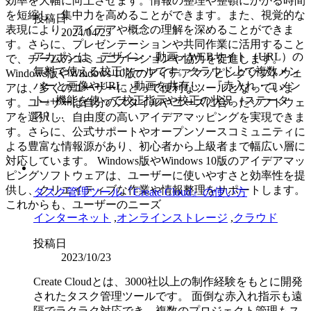
効率を大幅に向上させます。情報の整理や整頓にかかる時間
を短縮し、集中力を高めることができます。また、視覚的な
投稿日
表現により、アイデアや概念の理解を深めることができま
2024/04/25
す。さらに、プレゼンテーションや共同作業に活用すること
アカポンは、デザイン・動画・WEBサイト（URL）の
で、チームのコミュニケーションや協力を促進します。
無料で使える校正ツールです。クラウド上で複数メン
Windows版やWindows 10版のアイデアマッピングソフトウェ
バーと画像やURL、動画を共有し、『赤入れ・コメン
アは、多くのユーザーにとって便利なツールとなっていま
ト』機能を使って校正指示や校正の状況（ステータ
す。ユーザーは自分のスタイルやニーズに合ったソフトウェ
ス）...
アを選択し、自由度の高いアイデアマッピングを実現できま
す。さらに、公式サポートやオープンソースコミュニティに
よる豊富な情報源があり、初心者から上級者まで幅広い層に
対応しています。 Windows版やWindows 10版のアイデアマッ
ピングソフトウェアは、ユーザーに使いやすさと効率性を提
供し、クリエイティブな作業や情報整理をサポートします。
タスク管理ツール『Create Cloud』の使い方
これからも、ユーザーのニーズ
インターネット
,
オンラインストレージ
,
クラウド
投稿日
2023/10/23
Create Cloudとは、3000社以上の制作経験をもとに開発
されたタスク管理ツールです。 面倒な赤入れ指示も遠
隔でラクラク対応でき、複数のプロジェクト管理もス