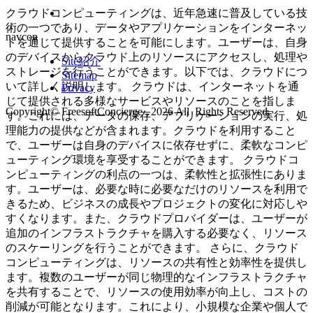
クラウドコンピューティングは、近年急速に普及している技
術の一つであり、データやアプリケーションをインターネッ
navcon
トを通じて提供することを可能にします。ユーザーは、自身
のデバイスからクラウド上のリソースにアクセスし、処理や
Site紹介
ストレージを行うことができます。以下では、クラウドにつ
Sitemap
いて詳しく説明します。 クラウドは、インターネットを通
Privacy
じて提供される多様なサービスやリソースのことを指しま
Copyright© FreesoftConcierge , 2026 All Rights Reserved.
す。これには、データの保存、アプリケーションの実行、処
理能力の提供などが含まれます。クラウドを利用すること
で、ユーザーは自身のデバイスに依存せずに、柔軟なコンピ
ューティング環境を享受することができます。 クラウドコ
ンピューティングの利点の一つは、柔軟性と拡張性にありま
す。ユーザーは、必要な時に必要なだけのリソースを利用で
きるため、ビジネスの成長やプロジェクトの変化に対応しや
すくなります。また、クラウドプロバイダーは、ユーザーが
追加のインフラストラクチャを購入する必要なく、リソース
のスケーリングを行うことができます。 さらに、クラウド
コンピューティングは、リソースの共有性と効率性を提供し
ます。複数のユーザーが同じ物理的なインフラストラクチャ
を共有することで、リソースの使用効率が向上し、コストの
削減が可能となります。これにより、小規模な企業や個人で