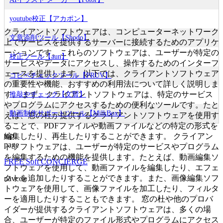
youtube校正【アカポン】
クライアントソフトウェアは、コンピューターネットワーク
文章添削ツール【Shodo】
上でサービスを提供するサーバーに接続するためのアプリケ
ーションです。これらのソフトウェアは、ユーザーが特定の
校正ツール【aun】
サービスやデータにアクセスし、操作するためのインターフ
ェースを提供します。以下では、クライアントソフトウェア
コピペチェックツール【PRUV】
の重要性や機能、おすすめの利用法について詳しく説明しま
す。 まず、クライアントソフトウェアは、特定のサービス
推敲やチェック【文賢】
やプログラムにアクセスするための便利なツールです。たと
動画制作サポートツール【MilkBox】
えば、窓の杜が提供するクライアントソフトウェアを使用す
ることで、PDFファイルや動画ファイルなどの特定の形式を
top
編集したり、再生したりすることができます。 クライアン
page
トソフトウェアは、ユーザーが特定のサービスやプログラム
を編集するための機能を提供します。たとえば、動画編集ソ
FREE Soft CONCIERGE
フトウェアを使用して、動画ファイルを編集したり、エフェ
クトを追加したりすることができます。また、画像編集ソフ
navcon
トウェアを使用して、画像ファイルを加工したり、フィルタ
ーを適用したりすることもできます。 窓の杜や他のプロバ
イダーが提供するクライアントソフトウェアは、多くの場
合、ユーザーが特定のファイル形式やプログラムにアクセス