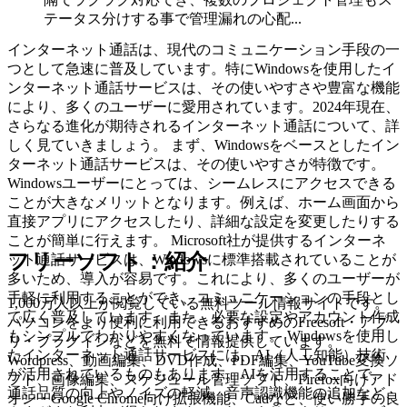
テータス分けする事で管理漏れの心配...
インターネット通話は、現代のコミュニケーション手段の一
つとして急速に普及しています。特にWindowsを使用したイ
ンターネット通話サービスは、その使いやすさや豊富な機能
により、多くのユーザーに愛用されています。2024年現在、
さらなる進化が期待されるインターネット通話について、詳
しく見ていきましょう。 まず、Windowsをベースとしたイン
ターネット通話サービスは、その使いやすさが特徴です。
Windowsユーザーにとっては、シームレスにアクセスできる
ことが大きなメリットとなります。例えば、ホーム画面から
直接アプリにアクセスしたり、詳細な設定を変更したりする
ことが簡単に行えます。 Microsoft社が提供するインターネ
フリーソフト：紹介
ット通話サービスは、Windowsに標準搭載されていることが
多いため、導入が容易です。これにより、多くのユーザーが
手軽に利用することができ、コミュニケーションの手段とし
1,000万人以上が閲覧している無料ツール情報サイトです。
て広く普及しています。また、必要な設定やアカウント作成
パソコンをより便利に利用できるおすすめのFreesoft・アプ
もシンプルでわかりやすくなっています。 Windowsを使用し
リ・プラグインなどを無料で情報提供しています。
たインターネット通話サービスには、AI（人工知能）技術
Wordpress、動画編集、DVD作成、PDF編集、YouTube変換ソ
が活用されているものもあります。AIを活用することで、
フト、画像編集、スケジュール管理ソフト、Firefox向けアド
通話品質の向上やノイズの軽減、音声認識機能の追加など、
オン・Google Chrome向け拡張機能、Cadなど、使い勝手の良