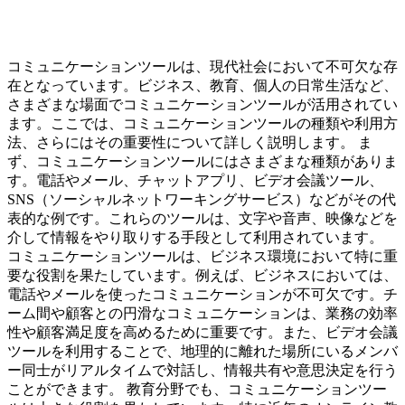
コミュニケーションツールは、現代社会において不可欠な存
在となっています。ビジネス、教育、個人の日常生活など、
さまざまな場面でコミュニケーションツールが活用されてい
ます。ここでは、コミュニケーションツールの種類や利用方
法、さらにはその重要性について詳しく説明します。 ま
ず、コミュニケーションツールにはさまざまな種類がありま
す。電話やメール、チャットアプリ、ビデオ会議ツール、
SNS（ソーシャルネットワーキングサービス）などがその代
表的な例です。これらのツールは、文字や音声、映像などを
介して情報をやり取りする手段として利用されています。
コミュニケーションツールは、ビジネス環境において特に重
要な役割を果たしています。例えば、ビジネスにおいては、
電話やメールを使ったコミュニケーションが不可欠です。チ
ーム間や顧客との円滑なコミュニケーションは、業務の効率
性や顧客満足度を高めるために重要です。また、ビデオ会議
ツールを利用することで、地理的に離れた場所にいるメンバ
ー同士がリアルタイムで対話し、情報共有や意思決定を行う
ことができます。 教育分野でも、コミュニケーションツー