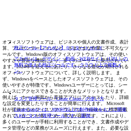
オフィスソフトウェアは、ビジネスや個人の文書作成、表計
校正ツール【アカポン】※スタートガイド
算、プレゼンテーションなど、さまざまな作業に不可欠なツ
ールです。Windows版のオフィスソフトウェアは、その使い
アカポンは、デザイン・動画・WEBサイト（URL）の
やすさや豊富な機能により、多くのユーザーに愛用されてい
無料で使える校正ツールです。クラウド上で複数メ
ます。2024年を迎えるにあたり、さらなる進化が期待される
ン...
オフィスソフトウェアについて、詳しく説明します。 ま
ず、Windowsをベースとしたオフィスソフトウェアは、その
使いやすさが特徴です。Windowsユーザーにとっては、シー
ムレスにアクセスできることが大きなメリットとなります。
例えば、ホーム画面から直接アプリにアクセスしたり、詳細
タスク管理ツール『Create Cloud』の使い方
な設定を変更したりすることが簡単に行えます。 Microsoft
CreateCloudとは、3000社以上の制作経験をもとに開発
社が提供するオフィスソフトウェアは、Windowsに標準搭載
されたタスク管理ツールです。 面倒...
されていることが多いため、導入が容易です。これにより、
多くのユーザーが手軽に利用することができ、文書作成やデ
ータ管理などの業務がスムーズに行えます。また、必要な設