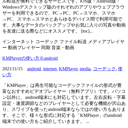
ル転送が無料でできるサービスです。iOS版・Android版・
Windowsデスクトップ版のそれぞれのアプリやウェブブラウ
ザーを利用できるので、PC→PC、PC→スマホ、スマホ
→PC、スマホ→スマホとあらゆるデバイス間で利用可能で
す。大事なデータのバックアップやお気に入りの写真や動画
を友達に送る際などにオススメです。 [toc]...
インターネット
コーデック
ファイル転送
メディアプレイヤ
ー
動画プレイヤー
同期
音楽・動画
KMPlayerの使い方※android
2021/11/15
android
,
internet
,
KMPlayer
,
media
,
コーデック
,
使
い方
「KMPlayer」は再生可能なコーデックファイルの形式が豊
富なおすすめビデオプレイヤー（無料アプリ）です。パソコ
ン以外に、android端末にも対応しています。左右反転・字幕
設定・速度調節などのプレイヤーとして必要な機能が沢山あ
り、スワイプを使ったandroid端末ならではの使い方もありま
す。そこで、様々な形式に対応する「KMPlayer」のandroid
端末での使い方をご紹介していきます。 ...