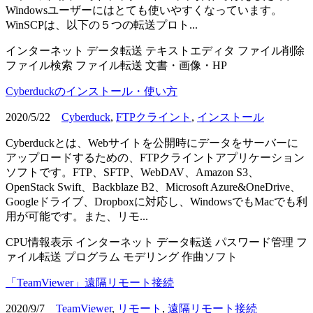
Windowsユーザーにはとても使いやすくなっています。
WinSCPは、以下の５つの転送プロト...
インターネット
データ転送
テキストエディタ
ファイル削除
ファイル検索
ファイル転送
文書・画像・HP
Cyberduckのインストール・使い方
2020/5/22
Cyberduck
,
FTPクライント
,
インストール
Cyberduckとは、Webサイトを公開時にデータをサーバーに
アップロードするための、FTPクライントアプリケーション
ソフトです。FTP、SFTP、WebDAV、Amazon S3、
OpenStack Swift、Backblaze B2、Microsoft Azure&OneDrive、
Googleドライブ、Dropboxに対応し、WindowsでもMacでも利
用が可能です。また、リモ...
CPU情報表示
インターネット
データ転送
パスワード管理
フ
ァイル転送
プログラム
モデリング
作曲ソフト
「TeamViewer」遠隔リモート接続
2020/9/7
TeamViewer
,
リモート
,
遠隔リモート接続