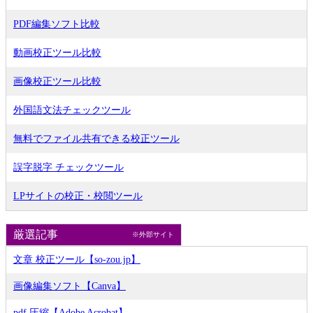
PDF編集ソフト比較
動画校正ツール比較
画像校正ツール比較
外国語文法チェックツール
無料でファイル共有できる校正ツール
誤字脱字 チェックツール
LPサイトの校正・校閲ツール
厳選記事
※外部サイト
文章 校正ツール【so-zou.jp】
画像編集ソフト【Canva】
pdf 圧縮【Adobe Acrobat】