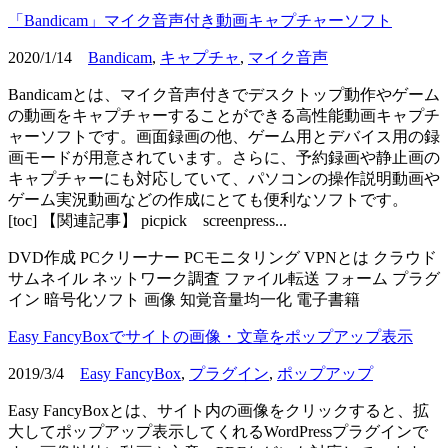
「Bandicam」マイク音声付き動画キャプチャーソフト
2020/1/14
Bandicam
,
キャプチャ
,
マイク音声
Bandicamとは、マイク音声付きでデスクトップ動作やゲーム
の動画をキャプチャーすることができる高性能動画キャプチ
ャーソフトです。画面録画の他、ゲーム用とデバイス用の録
画モードが用意されています。さらに、予約録画や静止画の
キャプチャーにも対応していて、パソコンの操作説明動画や
ゲーム実況動画などの作成にとても便利なソフトです。
[toc] 【関連記事】 picpick screenpress...
DVD作成
PCクリーナー
PCモニタリング
VPNとは
クラウド
サムネイル
ネットワーク調査
ファイル転送
フォーム
プラグ
イン
暗号化ソフト
画像
知覚音量均一化
電子書籍
Easy FancyBoxでサイトの画像・文章をポップアップ表示
2019/3/4
Easy FancyBox
,
プラグイン
,
ポップアップ
Easy FancyBoxとは、サイト内の画像をクリックすると、拡
大してポップアップ表示してくれるWordPressプラグインで