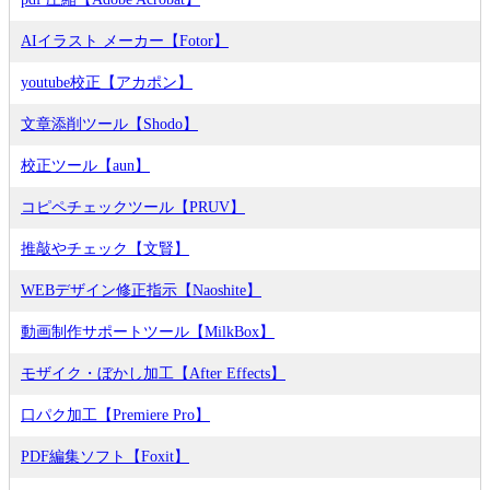
AIイラスト メーカー【Fotor】
youtube校正【アカポン】
文章添削ツール【Shodo】
校正ツール【aun】
コピペチェックツール【PRUV】
推敲やチェック【文賢】
WEBデザイン修正指示【Naoshite】
動画制作サポートツール【MilkBox】
モザイク・ぼかし加工【After Effects】
口パク加工【Premiere Pro】
PDF編集ソフト【Foxit】