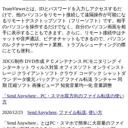
TeamViewerとは、IDとパスワードを入力しアクセスするだ
けで、他のパソコンをリモート接続して遠隔操作が可能にな
るリモートデスクトップソフト（フリーソフト）です。相手
のパソコンを操作するだけでなく、自分のパソコン画面を相
手に表示することもできます。さらに、リモート接続中はチ
ャットや音声通話、ビデオチャットもできるので、パソコン
のレクチャーやサポート業務、トラブルシューティングの際
にとても便利...
3DCG制作
DVD作成
ＰＣメンテナンス
PCモニタリング
イ
ンターネット
ウィルス対策
オフィスソフト
オンラインスト
レージ
クライアントソフト
クラウド
コーデック
シャットダ
ウン
データ復元
バックアップ
ファイル転送
ランチャー
同
期
圧縮ソフト
画像ビューア
知覚音量均一化
音量調整
「Send Anywhere」PC・スマホ双方向のファイル転送の使い
方
2020/12/23
Send Anywhere
,
ファイル転送
,
使い方
「Send Anywhere」とはPC・スマホで簡単に大容量のファイ