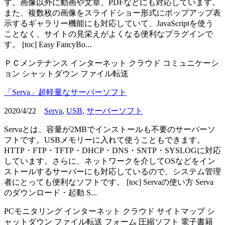
す。画像以外に動画や文章、PDFなどにも対応しています。
また、複数枚の画像をスライドショー形式にポップアップ表
示するギャラリー機能にも対応していて、JavaScriptを使う
ことなく、サイトの見栄えがよくなる便利なプラグインで
す。 [toc] Easy FancyBo...
ＰＣメンテナンス
インターネット
クラウド
コミュニケーシ
ョン
シャットダウン
ファイル転送
「Serva」超軽量なサーバーソフト
2020/4/22
Serva
,
USB
,
サーバーソフト
Servaとは、容量が2MBでインストールも不要のサーバーソ
フトです。USBメモリーに入れて使うこともできます。
HTTP・FTP・TFTP・DHCP・DNS・SNTP・SYSLOGに対応
しています。さらに、ネットワークを介してOSなどをイン
ストールするサーバーにも対応しているので、システム管理
者にとっても便利なソフトです。 [toc] Servaの使い方 Serva
のダウンロード・起動 S...
PCモニタリング
インターネット
クラウド
サイトマップ
シ
ャットダウン
ファイル転送
フォーム
圧縮ソフト
電子書籍