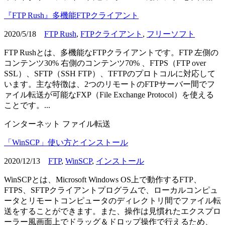
『FTP Rush』多機能FTPクライアント
2020/5/18
FTP Rush
,
FTPクライアント
,
フリーソフト
FTP Rushとは、多機能なFTPクライアントです。FTP 左側の
コンテンツ30% 右側のコンテンツ70% 、FTPS（FTP over
SSL）、SFTP（SSH FTP）、TFTPのプロトコルに対応して
います。主な特徴は、2つのリモートのFTPサーバー間でフ
ァイル転送が可能なFXP（File Exchange Protocol）を使える
ことです。...
インターネット
ファイル転送
「WinSCP」使い方とインストール
2020/12/13
FTP
,
WinSCP
,
インストール
WinSCPとは、Microsoft Windows OS上で動作するFTP、
FTPS、SFTPクライアントプログラムで、ローカルコンピュ
ータとリモートコンピュータのディレクトリ間でファイル転
送をすることができます。また、操作は見慣れたエクスプロ
ーラー風画面上でドラッグ＆ドロップ操作で行えるため、