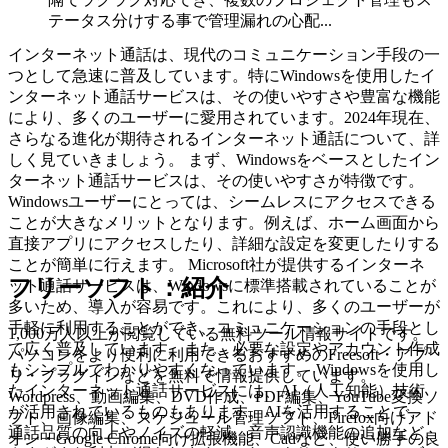
テータス分けする事で管理漏れの心配...
インターネット通話は、現代のコミュニケーション手段の一
つとして急速に普及しています。特にWindowsを使用したイ
ンターネット通話サービスは、その使いやすさや豊富な機能
により、多くのユーザーに愛用されています。2024年現在、
さらなる進化が期待されるインターネット通話について、詳
しく見ていきましょう。 まず、Windowsをベースとしたイン
ターネット通話サービスは、その使いやすさが特徴です。
Windowsユーザーにとっては、シームレスにアクセスできる
ことが大きなメリットとなります。例えば、ホーム画面から
直接アプリにアクセスしたり、詳細な設定を変更したりする
ことが簡単に行えます。 Microsoft社が提供するインターネ
フリーソフト：紹介
ット通話サービスは、Windowsに標準搭載されていることが
多いため、導入が容易です。これにより、多くのユーザーが
手軽に利用することができ、コミュニケーションの手段とし
1,000万人以上が閲覧している無料ツール情報サイトです。
て広く普及しています。また、必要な設定やアカウント作成
パソコンをより便利に利用できるおすすめのFreesoft・アプ
もシンプルでわかりやすくなっています。 Windowsを使用し
リ・プラグインなどを無料で情報提供しています。
たインターネット通話サービスには、AI（人工知能）技術
Wordpress、動画編集、DVD作成、PDF編集、YouTube変換ソ
が活用されているものもあります。AIを活用することで、
フト、画像編集、スケジュール管理ソフト、Firefox向けアド
通話品質の向上やノイズの軽減、音声認識機能の追加など、
オン・Google Chrome向け拡張機能、Cadなど、使い勝手の良