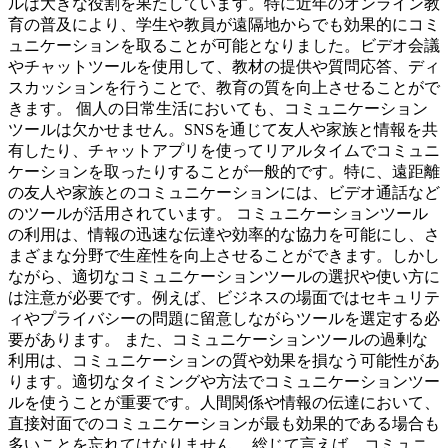
ルは大きな役割を果たしています。特に近年のオンライン教
育の普及により、学生や教員が遠隔地からでも効果的にコミ
ュニケーションを取ることが可能となりました。ビデオ会議
やチャットツールを使用して、教材の提供や質問応答、ディ
スカッションを行うことで、教育の質を向上させることがで
きます。 個人の日常生活においても、コミュニケーション
ツールは欠かせません。SNSを通じて友人や家族と情報を共
有したり、チャットアプリを使ってリアルタイムでコミュニ
ケーションを取ったりすることが一般的です。特に、遠距離
の友人や家族とのコミュニケーションには、ビデオ通話など
のツールが活用されています。 コミュニケーションツール
の利用は、情報の迅速な伝達や効率的な協力を可能にし、さ
まざまな分野で生産性を向上させることができます。しかし
ながら、適切なコミュニケーションツールの選択や使い方に
は注意が必要です。例えば、ビジネスの場面ではセキュリテ
ィやプライバシーの問題に留意しながらツールを選定する必
要があります。 また、コミュニケーションツールの過剰な
利用は、コミュニケーションの質や効果を損なう可能性があ
ります。適切なタイミングや方法でコミュニケーションツー
ルを使うことが重要です。人間関係や情報の伝達において、
直接対面でのコミュニケーションが最も効果的である場合も
多いことを忘れてはなりません。 総じて言えば、コミュニ