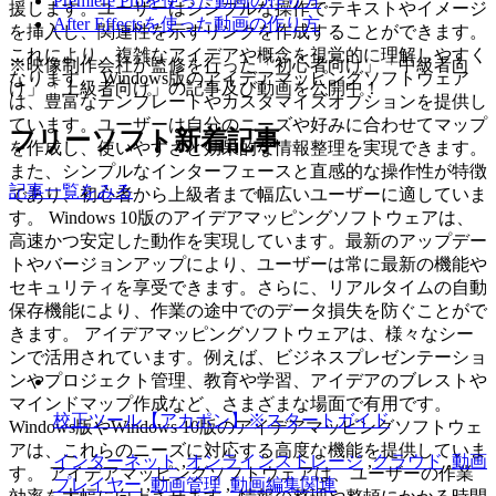
Premiere Proを使った動画の作り方
援します。ユーザーはシンプルな操作でテキストやイメージ
After Effectsを使った動画の作り方
を挿入し、関連性を示すリンクを作成することができます。
これにより、複雑なアイデアや概念を視覚的に理解しやすく
※映像制作会社が監修を行った「初心者向け」「中級者向
なります。 Windows版のアイデアマッピングソフトウェア
け」「上級者向け」の記事及び動画を公開中！
は、豊富なテンプレートやカスタマイズオプションを提供し
ています。ユーザーは自分のニーズや好みに合わせてマップ
フリーソフト新着記事
を作成し、使いやすさと効果的な情報整理を実現できます。
また、シンプルなインターフェースと直感的な操作性が特徴
記事一覧をみる
であり、初心者から上級者まで幅広いユーザーに適していま
す。 Windows 10版のアイデアマッピングソフトウェアは、
高速かつ安定した動作を実現しています。最新のアップデー
トやバージョンアップにより、ユーザーは常に最新の機能や
セキュリティを享受できます。さらに、リアルタイムの自動
保存機能により、作業の途中でのデータ損失を防ぐことがで
きます。 アイデアマッピングソフトウェアは、様々なシー
ンで活用されています。例えば、ビジネスプレゼンテーショ
ンやプロジェクト管理、教育や学習、アイデアのブレストや
マインドマップ作成など、さまざまな場面で有用です。
校正ツール【アカポン】※スタートガイド
Windows版やWindows 10版のアイデアマッピングソフトウェ
アは、これらのニーズに対応する高度な機能を提供していま
インターネット
,
オンラインストレージ
,
クラウド
,
動画
す。 アイデアマッピングソフトウェアは、ユーザーの作業
プレイヤー
,
動画管理
,
動画編集関連