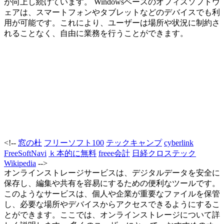
が向上し続けています。 Windowsベースのオフィスソフトウ
ェアは、スマートフォンやタブレットなどのデバイスでも利
用が可能です。これにより、ユーザーは場所や状況に制約さ
れることなく、自由に業務を行うことができます。
<!--
窓の杜
フリーソフト100
テックキャンプ
cyberlink
FreeSoftNavi
ｋ本的に無料
freee会計
日経クロステック
Wikipedia
-->
オンラインストレージサービスは、デジタルデータを安全に
保存し、編集や共有を容易にするための便利なツールです。
このようなサービスは、個人や企業が重要なファイルを保管
し、必要な場所やデバイスからアクセスできるようにするこ
とができます。ここでは、オンラインストレージについて詳