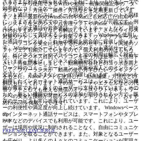
さまざまな利点が得られます。これにより、よりスムーズで
いフリーから使用できるWEBや動画・画像関連記事の「ダ
効率的なコミュニケーションが可能となります。 インター
ウンロード」方法や「操作」方法などを定期更新していま
ネット通話サービスは、メールやオンラインチャットと同様
す。また、最新OSのWindows10やMacにも対応したHDDや
に、さまざまな形式でのコミュニケーションが可能です。例
レジストリなどのシステム管理ソフトやiPhone・Android向
えば、ビデオ通話や音声通話、テキストチャットなど、用途
けのおすすめアプリなども解説しています。さらにウイルス
や目的に応じて選択することができます。Windowsを使用し
対策ソフト、スパイウェア対策ソフト、ファイアフォールな
た通話サービスは、これらの機能を総合的に提供していま
ど、パソコンを安全に利用するためのセキュリティ関連のソ
す。 Windowsをベースとしたインターネット通話サービス
フトウェアも紹介していますので、個人利用の方はもちろ
は、ビジネスシーンやプライベートでの利用に幅広く対応し
ん、特にビジネス目的でパソコンを使う方は是非、ご活用下
ています。例えば、ビジネスの会議や打ち合わせ、リモート
さい。特集記事としまして、動画制作会社とのコラボ企画と
ワーク時のコミュニケーション、家族や友人とのオンライン
して、フリーランスが「動画の使い方学びたいランキング」
交流など、さまざまなシーンで活躍しています。 Windowsを
をもとに、Adobeソフトを使用した「動画編集」方法などの
利用したインターネット通話サービスは、シェアや役立つ機
解説も行っております。その他、ワードやエクセルなどの代
能が豊富であり、多くのユーザーに支持されています。その
替ソフトとしても使える無償のオフィスソフトやネットワー
ため、新しい機能やサービスの追加が期待される一方で、既
クへの安全な接続が可能なクライアントソフトなど、おすす
存のサービスも常に改善されています。これにより、ユーザ
めFreesoftを掲載しています。
ーの利便性や満足度が向上し続けています。 Windowsベース
top
のインターネット通話サービスは、スマートフォンやタブレ
page
ットなどのデバイスでも利用が可能です。これにより、ユー
ザーは場所や状況に制約されることなく、自由にコミュニケ
FREE Soft CONCIERGE
ーションを取ることができます。また、対象となるユーザー
も広がり、より多くの人々とのコミュニケーションが実現さ