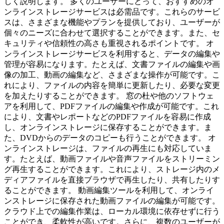
しく説明します。 多くのユーザーにとって、おすすめのオ
ンラインストレージサービスは必需品です。これらのサービ
スは、さまざまな機能やプランを提供しており、ユーザーが
個々のニーズに合わせて選択することができます。また、セ
キュリティや信頼性の高さも重視されるポイントです。 オ
ンラインストレージサービスを利用すると、データの編集や
管理が容易になります。たとえば、文書ファイルの編集や画
像の加工、動画の編集など、さまざまな操作が可能です。こ
れにより、ファイルの内容を簡単に更新したり、必要な変更
を加えたりすることができます。 窓の杜や他のソフトウェ
アを利用して、PDFファイルの編集や作成が可能です。これ
により、文書やレポートなどのPDFファイルを容易に作成
し、オンラインストレージに保存することができます。ま
た、DVDからのデータのコピーも行うことができます。 オ
ンラインストレージは、ファイルの再生にも対応していま
す。たとえば、動画ファイルや音声ファイルをストリーミン
グ再生することができます。これにより、ストレージ内のメ
ディアファイルを直接ブラウザで再生したり、共有したりす
ることができます。 動画編集ツールを利用して、オンライ
ンストレージに保存された動画ファイルの編集が可能です。
クラウド上での編集作業は、ローカル環境に依存せずに行う
ことができ、柔軟性が高いです。さらに、複数のユーザーが