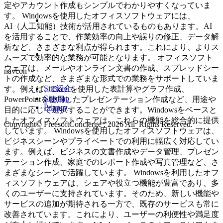
定やアカウント作成もシンプルでわかりやすくなっていま
す。 Windowsを使用したオフィスソフトウェアには、
AI（人工知能）技術が活用されているものもあります。AI
を活用することで、作業効率の向上や誤りの修正、データ解
析など、さまざまな利点が得られます。これにより、よりス
ムーズで効率的な業務が可能となります。 オフィスソフト
ウェアは、メールやオンライン文書の作成、スプレッドシー
navcon
トの作成など、さまざまな形式での業務をサポートしていま
Site紹介
す。例えば、Excelを使用した表計算やグラフ作成、
Sitemap
PowerPointを使用したプレゼンテーション作成など、用途や
Privacy
目的に応じて選択することができます。Windowsをベースと
したオフィスソフトウェアは、これらの機能を総合的に提供
Copyright© FreesoftConcierge , 2026 All Rights Reserved.
しています。 Windowsを使用したオフィスソフトウェアは、
ビジネスシーンやプライベートでの利用に幅広く対応してい
ます。例えば、ビジネスの文書作成やデータ管理、プレゼン
テーション作成、家庭でのレポート作成や写真管理など、さ
まざまなシーンで活躍しています。 Windowsを利用したオフ
ィスソフトウェアは、シェアや役立つ機能が豊富であり、多
くのユーザーに支持されています。そのため、新しい機能や
サービスの追加が期待される一方で、既存のサービスも常に
改善されています。これにより、ユーザーの利便性や満足度