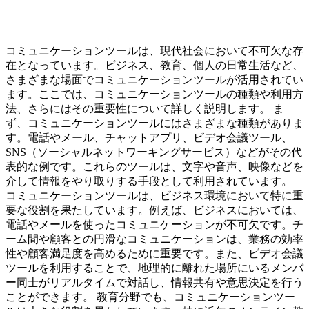
コミュニケーションツールは、現代社会において不可欠な存
在となっています。ビジネス、教育、個人の日常生活など、
さまざまな場面でコミュニケーションツールが活用されてい
ます。ここでは、コミュニケーションツールの種類や利用方
法、さらにはその重要性について詳しく説明します。 ま
ず、コミュニケーションツールにはさまざまな種類がありま
す。電話やメール、チャットアプリ、ビデオ会議ツール、
SNS（ソーシャルネットワーキングサービス）などがその代
表的な例です。これらのツールは、文字や音声、映像などを
介して情報をやり取りする手段として利用されています。
コミュニケーションツールは、ビジネス環境において特に重
要な役割を果たしています。例えば、ビジネスにおいては、
電話やメールを使ったコミュニケーションが不可欠です。チ
ーム間や顧客との円滑なコミュニケーションは、業務の効率
性や顧客満足度を高めるために重要です。また、ビデオ会議
ツールを利用することで、地理的に離れた場所にいるメンバ
ー同士がリアルタイムで対話し、情報共有や意思決定を行う
ことができます。 教育分野でも、コミュニケーションツー