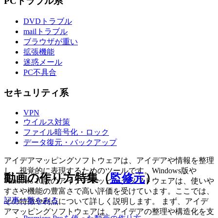
PCトラブル系
DVDトラブル
mailトラブル
ブラウザが重い
拡張機能
迷惑メール
PC不具合
セキュリティ系
VPN
ウイルス対策
ファイル暗号化・ロック
データ復元・バックアップ
アイデアマッピングソフトウェアは、アイデアや情報を整理
し、視覚的に表現するためのツールです。Windows版や
動画の作り方特集（
監修元
）
Windows 10版のアイデアマッピングソフトウェアは、使いや
すさや機能の豊富さで高い評価を受けています。ここでは、
記事一覧をみる
その特徴や利点について詳しく説明します。 まず、アイデ
アマッピングソフトウェアは、アイデアの整理や構造化を支