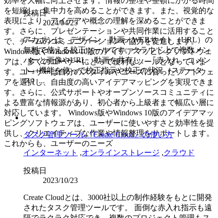
効率を大幅に向上させます。情報の整理や整頓にかかる時間
を短縮し、集中力を高めることができます。また、視覚的な
投稿日
表現により、アイデアや概念の理解を深めることができま
2024/04/25
す。さらに、プレゼンテーションや共同作業に活用すること
アカポンは、デザイン・動画・WEBサイト（URL）の
で、チームのコミュニケーションや協力を促進します。
無料で使える校正ツールです。クラウド上で複数メン
Windows版やWindows 10版のアイデアマッピングソフトウェ
バーと画像やURL、動画を共有し、『赤入れ・コメン
アは、多くのユーザーにとって便利なツールとなっていま
ト』機能を使って校正指示や校正の状況（ステータ
す。ユーザーは自分のスタイルやニーズに合ったソフトウェ
ス）...
アを選択し、自由度の高いアイデアマッピングを実現できま
す。さらに、公式サポートやオープンソースコミュニティに
よる豊富な情報源があり、初心者から上級者まで幅広い層に
対応しています。 Windows版やWindows 10版のアイデアマッ
ピングソフトウェアは、ユーザーに使いやすさと効率性を提
供し、クリエイティブな作業や情報整理をサポートします。
タスク管理ツール『Create Cloud』の使い方
これからも、ユーザーのニーズ
インターネット
,
オンラインストレージ
,
クラウド
投稿日
2023/10/23
Create Cloudとは、3000社以上の制作経験をもとに開発
されたタスク管理ツールです。 面倒な赤入れ指示も遠
隔でラクラク対応でき、複数のプロジェクト管理もス