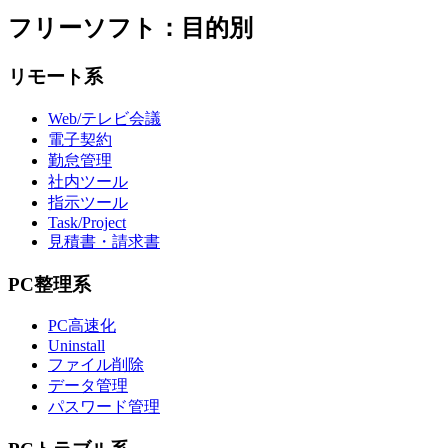
フリーソフト：目的別
リモート系
Web/テレビ会議
電子契約
勤怠管理
社内ツール
指示ツール
Task/Project
見積書・請求書
PC整理系
PC高速化
Uninstall
ファイル削除
データ管理
パスワード管理