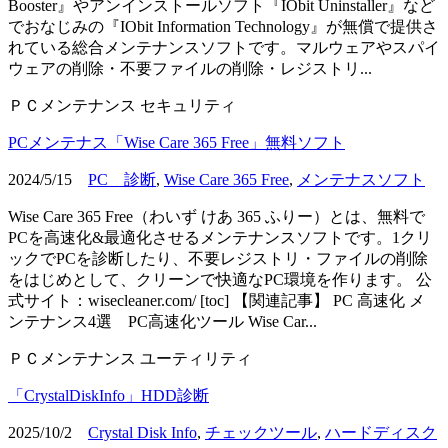
Booster』やアンインストールソフト『IObit Uninstaller』など
でおなじみの『IObit Information Technology』が無償で提供さ
れている総合メンテナンスソフトです。マルウェアやスパイ
ウェアの削除・不要ファイルの削除・レジストリ...
ＰＣメンテナンス
セキュリティ
PCメンテナス「Wise Care 365 Free」無料ソフト
2024/5/15
PC 診断
,
Wise Care 365 Free
,
メンテナスソフト
Wise Care 365 Free（わいず けあ 365 ふりー）とは、無料で
PCを高速化&最適化させるメンテナンスソフトです。1クリ
ックでPCを診断したり、不要レジストリ・ファイルの削除
をはじめとして、クリーンで快適なPC環境を作ります。 公
式サイト：wisecleaner.com/ [toc] 【関連記事】 PC 高速化 メ
ンテナンス4選 PC高速化ツール Wise Car...
ＰＣメンテナンス
ユーティリティ
「CrystalDiskInfo」HDD診断
2025/10/2
Crystal Disk Info
,
チェックツール
,
ハードディスク