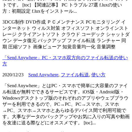
トです。 [toc] 【関連記事】 PC トラブル 27選 f.luxの使い
方：初期設定 f.luxをインストール...
3DCG制作
DVD作成
ＰＣメンテナンス
PCモニタリング
イ
ンターネット
ウィルス対策
オフィスソフト
オンラインスト
レージ
クライアントソフト
クラウド
コーデック
シャットダ
ウン
データ復元
バックアップ
ファイル転送
ランチャー
同
期
圧縮ソフト
画像ビューア
知覚音量均一化
音量調整
「Send Anywhere」PC・スマホ双方向のファイル転送の使い
方
2020/12/23
Send Anywhere
,
ファイル転送
,
使い方
「Send Anywhere」とはPC・スマホで簡単に大容量のファイ
ル転送が無料でできるサービスです。iOS版・Android版・
Windowsデスクトップ版のそれぞれのアプリやウェブブラウ
ザーを利用できるので、PC→PC、PC→スマホ、スマホ
→PC、スマホ→スマホとあらゆるデバイス間で利用可能で
す。大事なデータのバックアップやお気に入りの写真や動画
を友達に送る際などにオススメです。 [toc]...