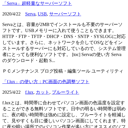
「Serva」超軽量なサーバーソフト
2020/4/22
Serva
,
USB
,
サーバーソフト
Servaとは、容量が2MBでインストールも不要のサーバーソ
フトです。USBメモリーに入れて使うこともできます。
HTTP・FTP・TFTP・DHCP・DNS・SNTP・SYSLOGに対応
しています。さらに、ネットワークを介してOSなどをイン
ストールするサーバーにも対応しているので、システム管理
者にとっても便利なソフトです。 [toc] Servaの使い方 Serva
のダウンロード・起動 S...
ＰＣメンテナンス
ブログ投稿・編集ツール
ユーティリティ
「f.lux」の使い方：PC画面の色調整ソフト
2025/4/22
f.lux
,
カット
,
ブルーライト
f.luxとは、時間帯に合わせてパソコン画面の色温度を設定す
ることができる無料ソフトです。日中の明るい時間帯は弱め
に、夜の暗い時間帯は強めに設定し、ブルーライトを軽減し
て、見やすくも目に優しいパソコン画面にしてくれます。特
に夜や暗い場所でのパソコン作業が多い方にオススメのソフ