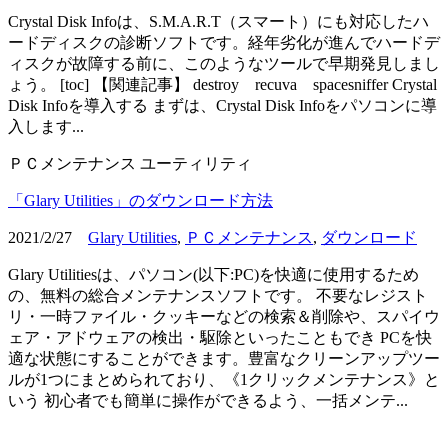
Crystal Disk Infoは、S.M.A.R.T（スマート）にも対応したハ
ードディスクの診断ソフトです。経年劣化が進んでハードデ
ィスクが故障する前に、このようなツールで早期発見しまし
ょう。 [toc] 【関連記事】 destroy recuva spacesniffer Crystal
Disk Infoを導入する まずは、Crystal Disk Infoをパソコンに導
入します...
ＰＣメンテナンス
ユーティリティ
「Glary Utilities」のダウンロード方法
2021/2/27
Glary Utilities
,
ＰＣメンテナンス
,
ダウンロード
Glary Utilitiesは、パソコン(以下:PC)を快適に使用するため
の、無料の総合メンテナンスソフトです。 不要なレジスト
リ・一時ファイル・クッキーなどの検索＆削除や、スパイウ
ェア・アドウェアの検出・駆除といったこともでき PCを快
適な状態にすることができます。豊富なクリーンアップツー
ルが1つにまとめられており、《1クリックメンテナンス》と
いう 初心者でも簡単に操作ができるよう、一括メンテ...