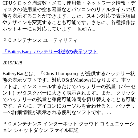
CPUクロック周波数・メモリ使用量・ネットワーク情報・デ
ィスクの使用量や空き容量などパソコンのリアルタイムの状
態を表示することができます。また、スキン対応で表示項目
やデザインを変更することも可能です。さらに、各種操作は
ホットキーにも対応しています。 [toc] A...
ＰＣメンテナンス
ユーティリティ
「BatteryBar」バッテリー状態の表示ソフト
2019/9/28
BatteryBarとは、『Chris Thompson』が提供するバッテリー状
態の表示ソフトです。対応OSはWindowsになります。本ソ
フトは、インストールするだけでバッテリーの残量（パーセ
ント）がタスクバーに大きく表示されます。また、クリック
でバッテリーの残量と稼働可能時間を切り替えることも可能
です。さらに、アイコンにカーソルを合わせると、バッテリ
ーの詳細情報が表示される便利なソフトです。 ...
ＰＣメンテナンス
インターネット
クラウド
コミュニケーシ
ョン
シャットダウン
ファイル転送