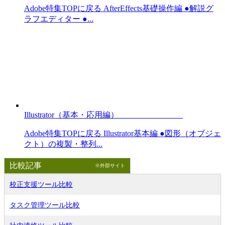
Adobe特集TOPに戻る AfterEffects基礎操作編 ●解説グ
ラフエディター ●...
Illustrator（基本・応用編）
Adobe特集TOPに戻る Illustrator基本編 ●図形（オブジェ
クト）の複製・整列...
比較記事
※外部サイト
校正支援ツール比較
タスク管理ツール比較