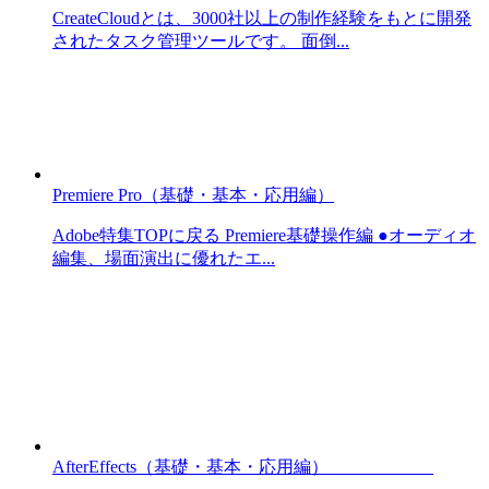
CreateCloudとは、3000社以上の制作経験をもとに開発
されたタスク管理ツールです。 面倒...
Premiere Pro（基礎・基本・応用編）
Adobe特集TOPに戻る Premiere基礎操作編 ●オーディオ
編集、場面演出に優れたエ...
AfterEffects（基礎・基本・応用編）