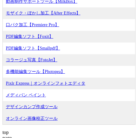
動画制作サポートツール【MilkBox】
モザイク・ぼかし加工【After Effects】
口パク加工【Premiere Pro】
PDF編集ソフト【Foxit】
PDF編集ソフト【Smallpdf】
コラージュ写真【FotoJet】
多機能編集ツール【Photopea】
Pixlr Express｜オンラインフォトエディタ
メディバン ペイント
デザインカンプ作成ツール
オンライン画像校正ツール
top
page