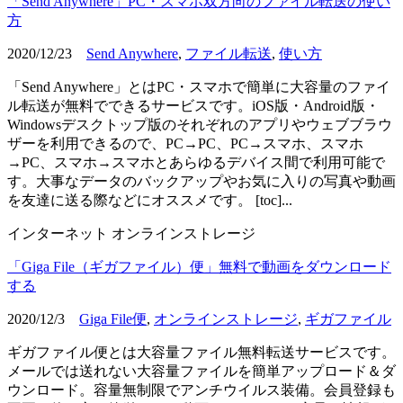
「Send Anywhere」PC・スマホ双方向のファイル転送の使い
方
2020/12/23
Send Anywhere
,
ファイル転送
,
使い方
「Send Anywhere」とはPC・スマホで簡単に大容量のファイ
ル転送が無料でできるサービスです。iOS版・Android版・
Windowsデスクトップ版のそれぞれのアプリやウェブブラウ
ザーを利用できるので、PC→PC、PC→スマホ、スマホ
→PC、スマホ→スマホとあらゆるデバイス間で利用可能で
す。大事なデータのバックアップやお気に入りの写真や動画
を友達に送る際などにオススメです。 [toc]...
インターネット
オンラインストレージ
「Giga File（ギガファイル）便」無料で動画をダウンロード
する
2020/12/3
Giga File便
,
オンラインストレージ
,
ギガファイル
ギガファイル便とは大容量ファイル無料転送サービスです。
メールでは送れない大容量ファイルを簡単アップロード＆ダ
ウンロード。容量無制限でアンチウイルス装備。会員登録も