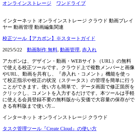
オンラインストレージ
ワンドライブ
インターネット
オンラインストレージ
クラウド
動画プレイ
ヤー
動画管理
動画編集関連
校正ツール【アカポン】※スタートガイド
2025/5/22
動画制作 無料
,
動画管理
,
赤入れ
アカポンは、デザイン・動画・WEBサイト（URL）の無料
で使える校正ツールです。クラウド上で複数メンバーと画像
やURL、動画を共有し、『赤入れ・コメント』機能を使っ
て校正指示や校正の状況（ステータス）の管理を簡単に行う
ことができます。使い方も簡単で、データ画面で修正箇所を
クリックし、コメントを入力するだけです。本ツールは手軽
に使える会員登録不要の無料版から安価で大容量の保存がで
きる有料版まで使い方...
インターネット
オンラインストレージ
クラウド
タスク管理ツール『Create Cloud』の使い方