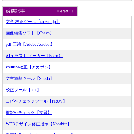
厳選記事
※外部サイト
文章 校正ツール【so-zou.jp】
画像編集ソフト【Canva】
pdf 圧縮【Adobe Acrobat】
AIイラスト メーカー【Fotor】
youtube校正【アカポン】
文章添削ツール【Shodo】
校正ツール【aun】
コピペチェックツール【PRUV】
推敲やチェック【文賢】
WEBデザイン修正指示【Naoshite】