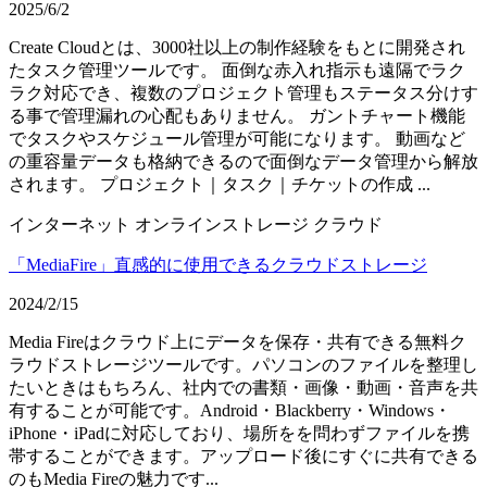
2025/6/2
Create Cloudとは、3000社以上の制作経験をもとに開発され
たタスク管理ツールです。 面倒な赤入れ指示も遠隔でラク
ラク対応でき、複数のプロジェクト管理もステータス分けす
る事で管理漏れの心配もありません。 ガントチャート機能
でタスクやスケジュール管理が可能になります。 動画など
の重容量データも格納できるので面倒なデータ管理から解放
されます。 プロジェクト｜タスク｜チケットの作成 ...
インターネット
オンラインストレージ
クラウド
「MediaFire」直感的に使用できるクラウドストレージ
2024/2/15
Media Fireはクラウド上にデータを保存・共有できる無料ク
ラウドストレージツールです。パソコンのファイルを整理し
たいときはもちろん、社内での書類・画像・動画・音声を共
有することが可能です。Android・Blackberry・Windows・
iPhone・iPadに対応しており、場所をを問わずファイルを携
帯することができます。アップロード後にすぐに共有できる
のもMedia Fireの魅力です...