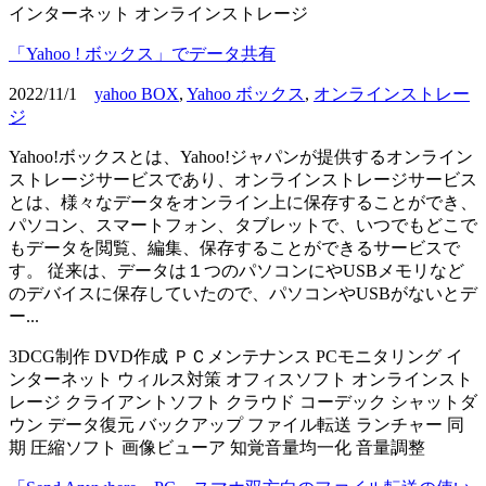
インターネット
オンラインストレージ
「Yahoo ! ボックス」でデータ共有
2022/11/1
yahoo BOX
,
Yahoo ボックス
,
オンラインストレー
ジ
Yahoo!ボックスとは、Yahoo!ジャパンが提供するオンライン
ストレージサービスであり、オンラインストレージサービス
とは、様々なデータをオンライン上に保存することができ、
パソコン、スマートフォン、タブレットで、いつでもどこで
もデータを閲覧、編集、保存することができるサービスで
す。 従来は、データは１つのパソコンにやUSBメモリなど
のデバイスに保存していたので、パソコンやUSBがないとデ
ー...
3DCG制作
DVD作成
ＰＣメンテナンス
PCモニタリング
イ
ンターネット
ウィルス対策
オフィスソフト
オンラインスト
レージ
クライアントソフト
クラウド
コーデック
シャットダ
ウン
データ復元
バックアップ
ファイル転送
ランチャー
同
期
圧縮ソフト
画像ビューア
知覚音量均一化
音量調整