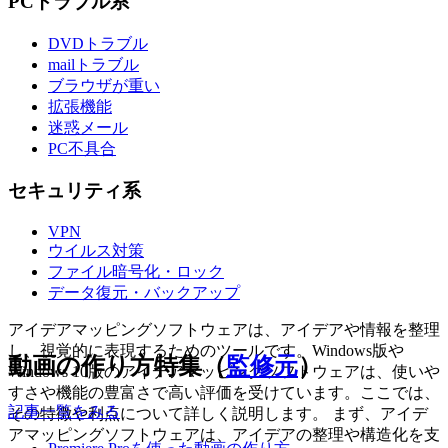
PCトラブル系
DVDトラブル
mailトラブル
ブラウザが重い
拡張機能
迷惑メール
PC不具合
セキュリティ系
VPN
ウイルス対策
ファイル暗号化・ロック
データ復元・バックアップ
アイデアマッピングソフトウェアは、アイデアや情報を整理
し、視覚的に表現するためのツールです。Windows版や
動画の作り方特集（
監修元
）
Windows 10版のアイデアマッピングソフトウェアは、使いや
すさや機能の豊富さで高い評価を受けています。ここでは、
記事一覧をみる
その特徴や利点について詳しく説明します。 まず、アイデ
アマッピングソフトウェアは、アイデアの整理や構造化を支