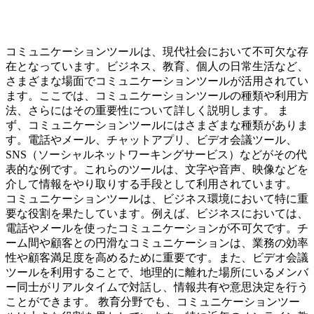
コミュニケーションツールは、現代社会において不可欠な存
在となっています。ビジネス、教育、個人の日常生活など、
さまざまな場面でコミュニケーションツールが活用されてい
ます。ここでは、コミュニケーションツールの種類や利用方
法、さらにはその重要性について詳しく説明します。 ま
ず、コミュニケーションツールにはさまざまな種類がありま
す。電話やメール、チャットアプリ、ビデオ会議ツール、
SNS（ソーシャルネットワーキングサービス）などがその代
表的な例です。これらのツールは、文字や音声、映像などを
介して情報をやり取りする手段として利用されています。
コミュニケーションツールは、ビジネス環境において特に重
要な役割を果たしています。例えば、ビジネスにおいては、
電話やメールを使ったコミュニケーションが不可欠です。チ
ーム間や顧客との円滑なコミュニケーションは、業務の効率
性や顧客満足度を高めるために重要です。また、ビデオ会議
ツールを利用することで、地理的に離れた場所にいるメンバ
ー同士がリアルタイムで対話し、情報共有や意思決定を行う
ことができます。 教育分野でも、コミュニケーションツー