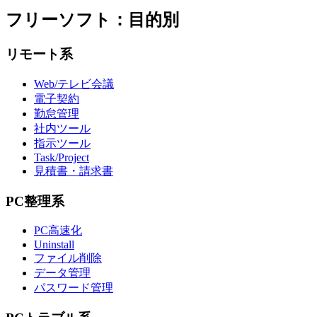
フリーソフト：目的別
リモート系
Web/テレビ会議
電子契約
勤怠管理
社内ツール
指示ツール
Task/Project
見積書・請求書
PC整理系
PC高速化
Uninstall
ファイル削除
データ管理
パスワード管理