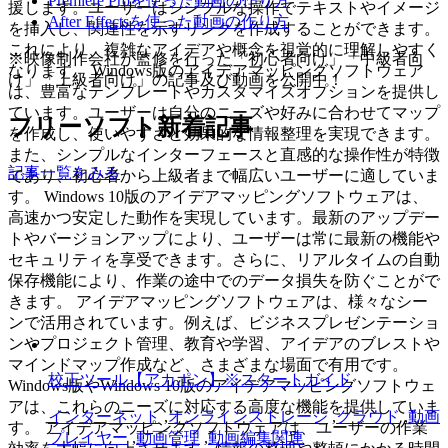
Premiere Proを使った動画の作り方
援します。ユーザーはシンプルな操作でテキストやイメージ
After Effectsを使った動画の作り方
を挿入し、関連性を示すリンクを作成することができます。
これにより、複雑なアイデアや概念を視覚的に理解しやすく
※映像制作会社が監修を行った「初心者向け」「中級者向
なります。 Windows版のアイデアマッピングソフトウェア
け」「上級者向け」の記事及び動画を公開中！
は、豊富なテンプレートやカスタマイズオプションを提供し
ています。ユーザーは自分のニーズや好みに合わせてマップ
フリーソフト新着記事
を作成し、使いやすさと効果的な情報整理を実現できます。
また、シンプルなインターフェースと直感的な操作性が特徴
記事一覧をみる
であり、初心者から上級者まで幅広いユーザーに適していま
す。 Windows 10版のアイデアマッピングソフトウェアは、
高速かつ安定した動作を実現しています。最新のアップデー
トやバージョンアップにより、ユーザーは常に最新の機能や
セキュリティを享受できます。さらに、リアルタイムの自動
保存機能により、作業の途中でのデータ損失を防ぐことがで
きます。 アイデアマッピングソフトウェアは、様々なシー
ンで活用されています。例えば、ビジネスプレゼンテーショ
ンやプロジェクト管理、教育や学習、アイデアのブレストや
マインドマップ作成など、さまざまな場面で有用です。
校正ツール【アカポン】※スタートガイド
Windows版やWindows 10版のアイデアマッピングソフトウェ
アは、これらのニーズに対応する高度な機能を提供していま
インターネット
,
オンラインストレージ
,
クラウド
,
動画
す。 アイデアマッピングソフトウェアは、ユーザーの作業
プレイヤー
,
動画管理
,
動画編集関連