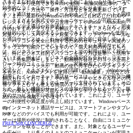
さまざまな利点が得られます。これにより、よりスムーズで
いフリーから使用できるWEBや動画・画像関連記事の「ダ
効率的なコミュニケーションが可能となります。 インター
ウンロード」方法や「操作」方法などを定期更新していま
ネット通話サービスは、メールやオンラインチャットと同様
す。また、最新OSのWindows10やMacにも対応したHDDや
に、さまざまな形式でのコミュニケーションが可能です。例
レジストリなどのシステム管理ソフトやiPhone・Android向
えば、ビデオ通話や音声通話、テキストチャットなど、用途
けのおすすめアプリなども解説しています。さらにウイルス
や目的に応じて選択することができます。Windowsを使用し
対策ソフト、スパイウェア対策ソフト、ファイアフォールな
た通話サービスは、これらの機能を総合的に提供していま
ど、パソコンを安全に利用するためのセキュリティ関連のソ
す。 Windowsをベースとしたインターネット通話サービス
フトウェアも紹介していますので、個人利用の方はもちろ
は、ビジネスシーンやプライベートでの利用に幅広く対応し
ん、特にビジネス目的でパソコンを使う方は是非、ご活用下
ています。例えば、ビジネスの会議や打ち合わせ、リモート
さい。特集記事としまして、動画制作会社とのコラボ企画と
ワーク時のコミュニケーション、家族や友人とのオンライン
して、フリーランスが「動画の使い方学びたいランキング」
交流など、さまざまなシーンで活躍しています。 Windowsを
をもとに、Adobeソフトを使用した「動画編集」方法などの
利用したインターネット通話サービスは、シェアや役立つ機
解説も行っております。その他、ワードやエクセルなどの代
能が豊富であり、多くのユーザーに支持されています。その
替ソフトとしても使える無償のオフィスソフトやネットワー
ため、新しい機能やサービスの追加が期待される一方で、既
クへの安全な接続が可能なクライアントソフトなど、おすす
存のサービスも常に改善されています。これにより、ユーザ
めFreesoftを掲載しています。
ーの利便性や満足度が向上し続けています。 Windowsベース
top
のインターネット通話サービスは、スマートフォンやタブレ
page
ットなどのデバイスでも利用が可能です。これにより、ユー
ザーは場所や状況に制約されることなく、自由にコミュニケ
FREE Soft CONCIERGE
ーションを取ることができます。また、対象となるユーザー
も広がり、より多くの人々とのコミュニケーションが実現さ