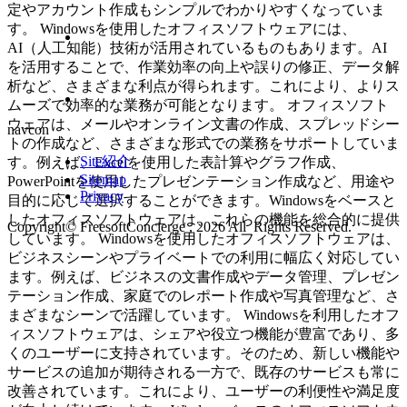
定やアカウント作成もシンプルでわかりやすくなっていま
す。 Windowsを使用したオフィスソフトウェアには、
AI（人工知能）技術が活用されているものもあります。AI
を活用することで、作業効率の向上や誤りの修正、データ解
析など、さまざまな利点が得られます。これにより、よりス
ムーズで効率的な業務が可能となります。 オフィスソフト
ウェアは、メールやオンライン文書の作成、スプレッドシー
navcon
トの作成など、さまざまな形式での業務をサポートしていま
Site紹介
す。例えば、Excelを使用した表計算やグラフ作成、
Sitemap
PowerPointを使用したプレゼンテーション作成など、用途や
Privacy
目的に応じて選択することができます。Windowsをベースと
したオフィスソフトウェアは、これらの機能を総合的に提供
Copyright© FreesoftConcierge , 2026 All Rights Reserved.
しています。 Windowsを使用したオフィスソフトウェアは、
ビジネスシーンやプライベートでの利用に幅広く対応してい
ます。例えば、ビジネスの文書作成やデータ管理、プレゼン
テーション作成、家庭でのレポート作成や写真管理など、さ
まざまなシーンで活躍しています。 Windowsを利用したオフ
ィスソフトウェアは、シェアや役立つ機能が豊富であり、多
くのユーザーに支持されています。そのため、新しい機能や
サービスの追加が期待される一方で、既存のサービスも常に
改善されています。これにより、ユーザーの利便性や満足度