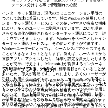
テータス分けする事で管理漏れの心配...
インターネット通話は、現代のコミュニケーション手段の一
つとして急速に普及しています。特にWindowsを使用したイ
ンターネット通話サービスは、その使いやすさや豊富な機能
により、多くのユーザーに愛用されています。2024年現在、
さらなる進化が期待されるインターネット通話について、詳
しく見ていきましょう。 まず、Windowsをベースとしたイン
ターネット通話サービスは、その使いやすさが特徴です。
Windowsユーザーにとっては、シームレスにアクセスできる
ことが大きなメリットとなります。例えば、ホーム画面から
直接アプリにアクセスしたり、詳細な設定を変更したりする
ことが簡単に行えます。 Microsoft社が提供するインターネ
フリーソフト：紹介
ット通話サービスは、Windowsに標準搭載されていることが
多いため、導入が容易です。これにより、多くのユーザーが
手軽に利用することができ、コミュニケーションの手段とし
1,000万人以上が閲覧している無料ツール情報サイトです。
て広く普及しています。また、必要な設定やアカウント作成
パソコンをより便利に利用できるおすすめのFreesoft・アプ
もシンプルでわかりやすくなっています。 Windowsを使用し
リ・プラグインなどを無料で情報提供しています。
たインターネット通話サービスには、AI（人工知能）技術
Wordpress、動画編集、DVD作成、PDF編集、YouTube変換ソ
が活用されているものもあります。AIを活用することで、
フト、画像編集、スケジュール管理ソフト、Firefox向けアド
通話品質の向上やノイズの軽減、音声認識機能の追加など、
オン・Google Chrome向け拡張機能、Cadなど、使い勝手の良