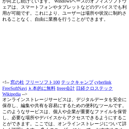
が向上し続けています。 Windowsベースのオフィスソフトウ
ェアは、スマートフォンやタブレットなどのデバイスでも利
用が可能です。これにより、ユーザーは場所や状況に制約さ
れることなく、自由に業務を行うことができます。
<!--
窓の杜
フリーソフト100
テックキャンプ
cyberlink
FreeSoftNavi
ｋ本的に無料
freee会計
日経クロステック
Wikipedia
-->
オンラインストレージサービスは、デジタルデータを安全に
保存し、編集や共有を容易にするための便利なツールです。
このようなサービスは、個人や企業が重要なファイルを保管
し、必要な場所やデバイスからアクセスできるようにするこ
とができます。ここでは、オンラインストレージについて詳