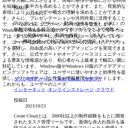
効率を大幅に向上させます。情報の整理や整頓にかかる時間
を短縮し、集中力を高めることができます。また、視覚的な
投稿日
表現により、アイデアや概念の理解を深めることができま
2024/04/25
す。さらに、プレゼンテーションや共同作業に活用すること
アカポンは、デザイン・動画・WEBサイト（URL）の
で、チームのコミュニケーションや協力を促進します。
無料で使える校正ツールです。クラウド上で複数メン
Windows版やWindows 10版のアイデアマッピングソフトウェ
バーと画像やURL、動画を共有し、『赤入れ・コメン
アは、多くのユーザーにとって便利なツールとなっていま
ト』機能を使って校正指示や校正の状況（ステータ
す。ユーザーは自分のスタイルやニーズに合ったソフトウェ
ス）...
アを選択し、自由度の高いアイデアマッピングを実現できま
す。さらに、公式サポートやオープンソースコミュニティに
よる豊富な情報源があり、初心者から上級者まで幅広い層に
対応しています。 Windows版やWindows 10版のアイデアマッ
ピングソフトウェアは、ユーザーに使いやすさと効率性を提
供し、クリエイティブな作業や情報整理をサポートします。
タスク管理ツール『Create Cloud』の使い方
これからも、ユーザーのニーズ
インターネット
,
オンラインストレージ
,
クラウド
投稿日
2023/10/23
Create Cloudとは、3000社以上の制作経験をもとに開発
されたタスク管理ツールです。 面倒な赤入れ指示も遠
隔でラクラク対応でき、複数のプロジェクト管理もス