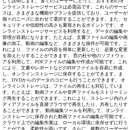
しく説明します。 多くのユーザーにとって、おすすめのオ
ンラインストレージサービスは必需品です。これらのサービ
スは、さまざまな機能やプランを提供しており、ユーザーが
個々のニーズに合わせて選択することができます。また、セ
キュリティや信頼性の高さも重視されるポイントです。 オ
ンラインストレージサービスを利用すると、データの編集や
管理が容易になります。たとえば、文書ファイルの編集や画
像の加工、動画の編集など、さまざまな操作が可能です。こ
れにより、ファイルの内容を簡単に更新したり、必要な変更
を加えたりすることができます。 窓の杜や他のソフトウェ
アを利用して、PDFファイルの編集や作成が可能です。これ
により、文書やレポートなどのPDFファイルを容易に作成
し、オンラインストレージに保存することができます。ま
た、DVDからのデータのコピーも行うことができます。 オ
ンラインストレージは、ファイルの再生にも対応していま
す。たとえば、動画ファイルや音声ファイルをストリーミン
グ再生することができます。これにより、ストレージ内のメ
ディアファイルを直接ブラウザで再生したり、共有したりす
ることができます。 動画編集ツールを利用して、オンライ
ンストレージに保存された動画ファイルの編集が可能です。
クラウド上での編集作業は、ローカル環境に依存せずに行う
ことができ、柔軟性が高いです。さらに、複数のユーザーが