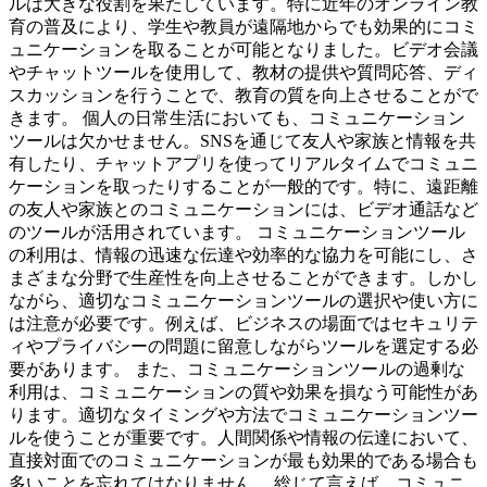
ルは大きな役割を果たしています。特に近年のオンライン教
育の普及により、学生や教員が遠隔地からでも効果的にコミ
ュニケーションを取ることが可能となりました。ビデオ会議
やチャットツールを使用して、教材の提供や質問応答、ディ
スカッションを行うことで、教育の質を向上させることがで
きます。 個人の日常生活においても、コミュニケーション
ツールは欠かせません。SNSを通じて友人や家族と情報を共
有したり、チャットアプリを使ってリアルタイムでコミュニ
ケーションを取ったりすることが一般的です。特に、遠距離
の友人や家族とのコミュニケーションには、ビデオ通話など
のツールが活用されています。 コミュニケーションツール
の利用は、情報の迅速な伝達や効率的な協力を可能にし、さ
まざまな分野で生産性を向上させることができます。しかし
ながら、適切なコミュニケーションツールの選択や使い方に
は注意が必要です。例えば、ビジネスの場面ではセキュリテ
ィやプライバシーの問題に留意しながらツールを選定する必
要があります。 また、コミュニケーションツールの過剰な
利用は、コミュニケーションの質や効果を損なう可能性があ
ります。適切なタイミングや方法でコミュニケーションツー
ルを使うことが重要です。人間関係や情報の伝達において、
直接対面でのコミュニケーションが最も効果的である場合も
多いことを忘れてはなりません。 総じて言えば、コミュニ