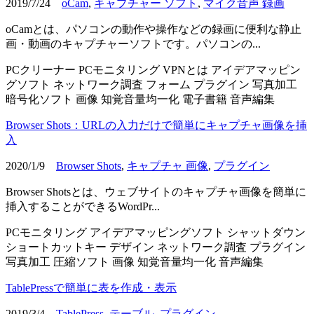
2019/7/24
oCam
,
キャプチャー ソフト
,
マイク音声 録画
oCamとは、パソコンの動作や操作などの録画に便利な静止
画・動画のキャプチャーソフトです。パソコンの...
PCクリーナー
PCモニタリング
VPNとは
アイデアマッピン
グソフト
ネットワーク調査
フォーム
プラグイン
写真加工
暗号化ソフト
画像
知覚音量均一化
電子書籍
音声編集
Browser Shots：URLの入力だけで簡単にキャプチャ画像を挿
入
2020/1/9
Browser Shots
,
キャプチャ 画像
,
プラグイン
Browser Shotsとは、ウェブサイトのキャプチャ画像を簡単に
挿入することができるWordPr...
PCモニタリング
アイデアマッピングソフト
シャットダウン
ショートカットキー
デザイン
ネットワーク調査
プラグイン
写真加工
圧縮ソフト
画像
知覚音量均一化
音声編集
TablePressで簡単に表を作成・表示
2019/3/4
TablePress
,
テーブル
,
プラグイン