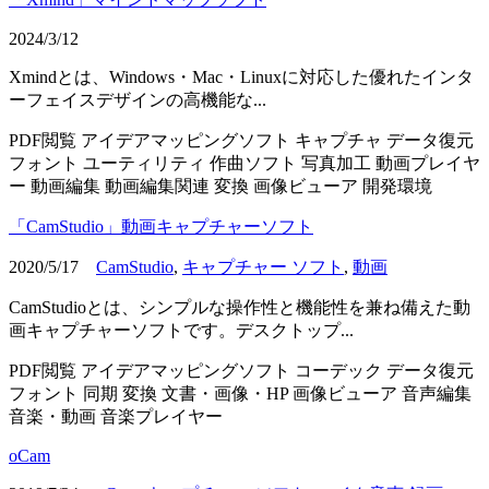
2024/3/12
Xmindとは、Windows・Mac・Linuxに対応した優れたインタ
ーフェイスデザインの高機能な...
PDF閲覧
アイデアマッピングソフト
キャプチャ
データ復元
フォント
ユーティリティ
作曲ソフト
写真加工
動画プレイヤ
ー
動画編集
動画編集関連
変換
画像ビューア
開発環境
「CamStudio」動画キャプチャーソフト
2020/5/17
CamStudio
,
キャプチャー ソフト
,
動画
CamStudioとは、シンプルな操作性と機能性を兼ね備えた動
画キャプチャーソフトです。デスクトップ...
PDF閲覧
アイデアマッピングソフト
コーデック
データ復元
フォント
同期
変換
文書・画像・HP
画像ビューア
音声編集
音楽・動画
音楽プレイヤー
oCam