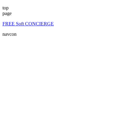
top
page
FREE Soft CONCIERGE
navcon