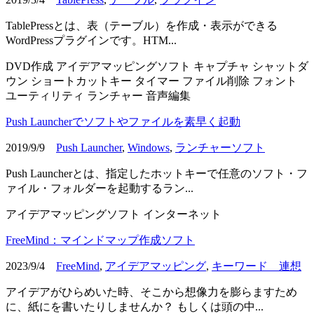
TablePressとは、表（テーブル）を作成・表示ができる
WordPressプラグインです。HTM...
DVD作成
アイデアマッピングソフト
キャプチャ
シャットダ
ウン
ショートカットキー
タイマー
ファイル削除
フォント
ユーティリティ
ランチャー
音声編集
Push Launcherでソフトやファイルを素早く起動
2019/9/9
Push Launcher
,
Windows
,
ランチャーソフト
Push Launcherとは、指定したホットキーで任意のソフト・フ
ァイル・フォルダーを起動するラン...
アイデアマッピングソフト
インターネット
FreeMind：マインドマップ作成ソフト
2023/9/4
FreeMind
,
アイデアマッピング
,
キーワード 連想
アイデアがひらめいた時、そこから想像力を膨らますため
に、紙にを書いたりしませんか？ もしくは頭の中...