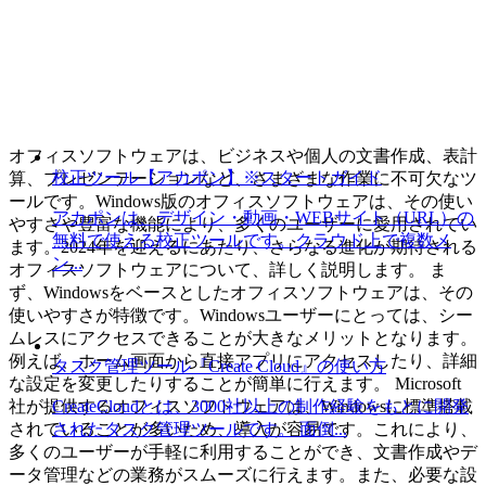
オフィスソフトウェアは、ビジネスや個人の文書作成、表計
校正ツール【アカポン】※スタートガイド
算、プレゼンテーションなど、さまざまな作業に不可欠なツ
ールです。Windows版のオフィスソフトウェアは、その使い
アカポンは、デザイン・動画・WEBサイト（URL）の
やすさや豊富な機能により、多くのユーザーに愛用されてい
無料で使える校正ツールです。クラウド上で複数メ
ます。2024年を迎えるにあたり、さらなる進化が期待される
ン...
オフィスソフトウェアについて、詳しく説明します。 ま
ず、Windowsをベースとしたオフィスソフトウェアは、その
使いやすさが特徴です。Windowsユーザーにとっては、シー
ムレスにアクセスできることが大きなメリットとなります。
例えば、ホーム画面から直接アプリにアクセスしたり、詳細
タスク管理ツール『Create Cloud』の使い方
な設定を変更したりすることが簡単に行えます。 Microsoft
CreateCloudとは、3000社以上の制作経験をもとに開発
社が提供するオフィスソフトウェアは、Windowsに標準搭載
されたタスク管理ツールです。 面倒...
されていることが多いため、導入が容易です。これにより、
多くのユーザーが手軽に利用することができ、文書作成やデ
ータ管理などの業務がスムーズに行えます。また、必要な設