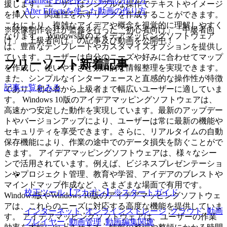
Premiere Proを使った動画の作り方
援します。ユーザーはシンプルな操作でテキストやイメージ
After Effectsを使った動画の作り方
を挿入し、関連性を示すリンクを作成することができます。
これにより、複雑なアイデアや概念を視覚的に理解しやすく
※映像制作会社が監修を行った「初心者向け」「中級者向
なります。 Windows版のアイデアマッピングソフトウェア
け」「上級者向け」の記事及び動画を公開中！
は、豊富なテンプレートやカスタマイズオプションを提供し
ています。ユーザーは自分のニーズや好みに合わせてマップ
フリーソフト新着記事
を作成し、使いやすさと効果的な情報整理を実現できます。
また、シンプルなインターフェースと直感的な操作性が特徴
記事一覧をみる
であり、初心者から上級者まで幅広いユーザーに適していま
す。 Windows 10版のアイデアマッピングソフトウェアは、
高速かつ安定した動作を実現しています。最新のアップデー
トやバージョンアップにより、ユーザーは常に最新の機能や
セキュリティを享受できます。さらに、リアルタイムの自動
保存機能により、作業の途中でのデータ損失を防ぐことがで
きます。 アイデアマッピングソフトウェアは、様々なシー
ンで活用されています。例えば、ビジネスプレゼンテーショ
ンやプロジェクト管理、教育や学習、アイデアのブレストや
マインドマップ作成など、さまざまな場面で有用です。
校正ツール【アカポン】※スタートガイド
Windows版やWindows 10版のアイデアマッピングソフトウェ
アは、これらのニーズに対応する高度な機能を提供していま
インターネット
,
オンラインストレージ
,
クラウド
,
動画
す。 アイデアマッピングソフトウェアは、ユーザーの作業
プレイヤー
,
動画管理
,
動画編集関連