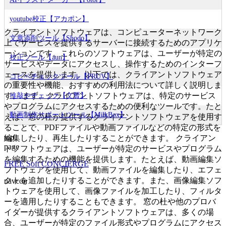
youtube校正【アカポン】
クライアントソフトウェアは、コンピューターネットワーク
文章添削ツール【Shodo】
上でサービスを提供するサーバーに接続するためのアプリケ
ーションです。これらのソフトウェアは、ユーザーが特定の
校正ツール【aun】
サービスやデータにアクセスし、操作するためのインターフ
ェースを提供します。以下では、クライアントソフトウェア
コピペチェックツール【PRUV】
の重要性や機能、おすすめの利用法について詳しく説明しま
す。 まず、クライアントソフトウェアは、特定のサービス
推敲やチェック【文賢】
やプログラムにアクセスするための便利なツールです。たと
動画制作サポートツール【MilkBox】
えば、窓の杜が提供するクライアントソフトウェアを使用す
ることで、PDFファイルや動画ファイルなどの特定の形式を
top
編集したり、再生したりすることができます。 クライアン
page
トソフトウェアは、ユーザーが特定のサービスやプログラム
を編集するための機能を提供します。たとえば、動画編集ソ
FREE Soft CONCIERGE
フトウェアを使用して、動画ファイルを編集したり、エフェ
クトを追加したりすることができます。また、画像編集ソフ
navcon
トウェアを使用して、画像ファイルを加工したり、フィルタ
ーを適用したりすることもできます。 窓の杜や他のプロバ
イダーが提供するクライアントソフトウェアは、多くの場
合、ユーザーが特定のファイル形式やプログラムにアクセス