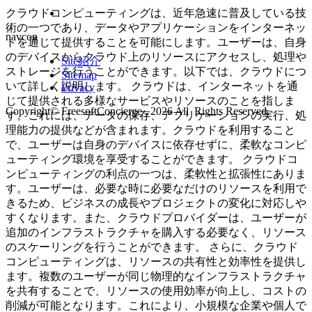
クラウドコンピューティングは、近年急速に普及している技
術の一つであり、データやアプリケーションをインターネッ
navcon
トを通じて提供することを可能にします。ユーザーは、自身
のデバイスからクラウド上のリソースにアクセスし、処理や
Site紹介
ストレージを行うことができます。以下では、クラウドにつ
Sitemap
いて詳しく説明します。 クラウドは、インターネットを通
Privacy
じて提供される多様なサービスやリソースのことを指しま
Copyright© FreesoftConcierge , 2026 All Rights Reserved.
す。これには、データの保存、アプリケーションの実行、処
理能力の提供などが含まれます。クラウドを利用すること
で、ユーザーは自身のデバイスに依存せずに、柔軟なコンピ
ューティング環境を享受することができます。 クラウドコ
ンピューティングの利点の一つは、柔軟性と拡張性にありま
す。ユーザーは、必要な時に必要なだけのリソースを利用で
きるため、ビジネスの成長やプロジェクトの変化に対応しや
すくなります。また、クラウドプロバイダーは、ユーザーが
追加のインフラストラクチャを購入する必要なく、リソース
のスケーリングを行うことができます。 さらに、クラウド
コンピューティングは、リソースの共有性と効率性を提供し
ます。複数のユーザーが同じ物理的なインフラストラクチャ
を共有することで、リソースの使用効率が向上し、コストの
削減が可能となります。これにより、小規模な企業や個人で