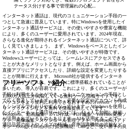
テータス分けする事で管理漏れの心配...
インターネット通話は、現代のコミュニケーション手段の一
つとして急速に普及しています。特にWindowsを使用したイ
ンターネット通話サービスは、その使いやすさや豊富な機能
により、多くのユーザーに愛用されています。2024年現在、
さらなる進化が期待されるインターネット通話について、詳
しく見ていきましょう。 まず、Windowsをベースとしたイン
ターネット通話サービスは、その使いやすさが特徴です。
Windowsユーザーにとっては、シームレスにアクセスできる
ことが大きなメリットとなります。例えば、ホーム画面から
直接アプリにアクセスしたり、詳細な設定を変更したりする
ことが簡単に行えます。 Microsoft社が提供するインターネ
フリーソフト：紹介
ット通話サービスは、Windowsに標準搭載されていることが
多いため、導入が容易です。これにより、多くのユーザーが
手軽に利用することができ、コミュニケーションの手段とし
1,000万人以上が閲覧している無料ツール情報サイトです。
て広く普及しています。また、必要な設定やアカウント作成
パソコンをより便利に利用できるおすすめのFreesoft・アプ
もシンプルでわかりやすくなっています。 Windowsを使用し
リ・プラグインなどを無料で情報提供しています。
たインターネット通話サービスには、AI（人工知能）技術
Wordpress、動画編集、DVD作成、PDF編集、YouTube変換ソ
が活用されているものもあります。AIを活用することで、
フト、画像編集、スケジュール管理ソフト、Firefox向けアド
通話品質の向上やノイズの軽減、音声認識機能の追加など、
オン・Google Chrome向け拡張機能、Cadなど、使い勝手の良