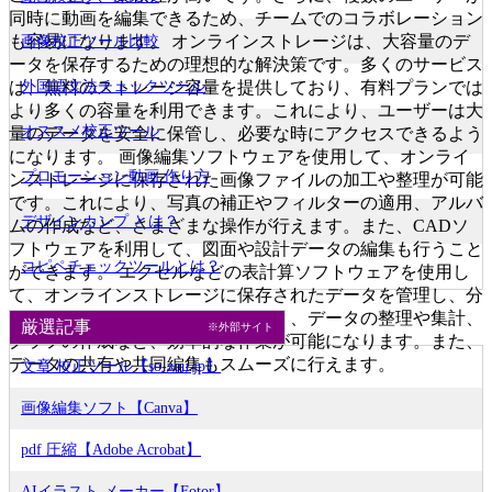
同時に動画を編集できるため、チームでのコラボレーション
も容易になります。 オンラインストレージは、大容量のデ
画像校正ツール比較
ータを保存するための理想的な解決策です。多くのサービス
外国語文法チェックツール
は、無料のストレージ容量を提供しており、有料プランでは
より多くの容量を利用できます。これにより、ユーザーは大
オススメ校正ツール
量のデータを安全に保管し、必要な時にアクセスできるよう
になります。 画像編集ソフトウェアを使用して、オンライ
プロモーション動画 作り方
ンストレージに保存された画像ファイルの加工や整理が可能
です。これにより、写真の補正やフィルターの適用、アルバ
デザインカンプ とは？
ムの作成など、さまざまな操作が行えます。また、CADソ
フトウェアを利用して、図面や設計データの編集も行うこと
コピペチェックツールとは？
ができます。 エクセルなどの表計算ソフトウェアを使用し
て、オンラインストレージに保存されたデータを管理し、分
析することができます。これにより、データの整理や集計、
厳選記事
※外部サイト
グラフの作成など、効率的な作業が可能になります。また、
データの共有や共同編集もスムーズに行えます。
文章 校正ツール【so-zou.jp】
画像編集ソフト【Canva】
pdf 圧縮【Adobe Acrobat】
AIイラスト メーカー【Fotor】