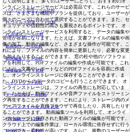
しく説明します。 多くのユーザーにとって、おすすめのオ
ンラインストレージサービスは必需品です。これらのサービ
パスワード管理ツール比較
スは、さまざまな機能やプランを提供しており、ユーザーが
個々のニーズに合わせて選択することができます。また、セ
PCウイルス対策ソフト比較
キュリティや信頼性の高さも重視されるポイントです。 オ
ンラインストレージサービスを利用すると、データの編集や
PC高速化ツール比較
管理が容易になります。たとえば、文書ファイルの編集や画
像の加工、動画の編集など、さまざまな操作が可能です。こ
動画制作ツール比較
れにより、ファイルの内容を簡単に更新したり、必要な変更
を加えたりすることができます。 窓の杜や他のソフトウェ
動画編集ソフト比較
アを利用して、PDFファイルの編集や作成が可能です。これ
により、文書やレポートなどのPDFファイルを容易に作成
画像編集 ソフト比較
し、オンラインストレージに保存することができます。ま
た、DVDからのデータのコピーも行うことができます。 オ
ペイントソフト比較
ンラインストレージは、ファイルの再生にも対応していま
す。たとえば、動画ファイルや音声ファイルをストリーミン
データ管理ツール比較
グ再生することができます。これにより、ストレージ内のメ
ディアファイルを直接ブラウザで再生したり、共有したりす
アンインストールソフト比較
ることができます。 動画編集ツールを利用して、オンライ
ンストレージに保存された動画ファイルの編集が可能です。
PDF編集ソフト比較
クラウド上での編集作業は、ローカル環境に依存せずに行う
ことができ、柔軟性が高いです。さらに、複数のユーザーが
動画校正ツール比較