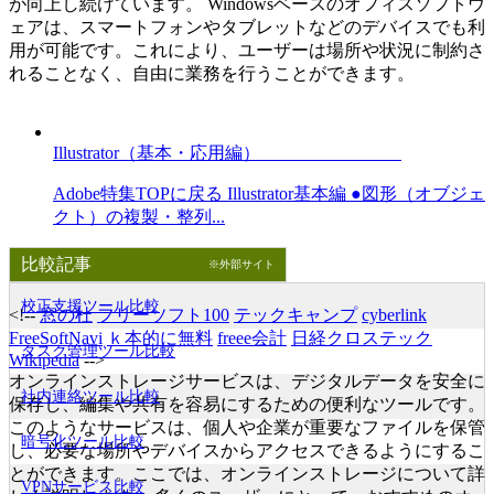
が向上し続けています。 Windowsベースのオフィスソフトウ
ェアは、スマートフォンやタブレットなどのデバイスでも利
用が可能です。これにより、ユーザーは場所や状況に制約さ
れることなく、自由に業務を行うことができます。
Illustrator（基本・応用編）
Adobe特集TOPに戻る Illustrator基本編 ●図形（オブジェ
クト）の複製・整列...
比較記事
※外部サイト
校正支援ツール比較
<!--
窓の杜
フリーソフト100
テックキャンプ
cyberlink
FreeSoftNavi
ｋ本的に無料
freee会計
日経クロステック
タスク管理ツール比較
Wikipedia
-->
オンラインストレージサービスは、デジタルデータを安全に
社内連絡ツール比較
保存し、編集や共有を容易にするための便利なツールです。
このようなサービスは、個人や企業が重要なファイルを保管
暗号化ツール比較
し、必要な場所やデバイスからアクセスできるようにするこ
とができます。ここでは、オンラインストレージについて詳
VPNサービス比較