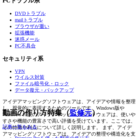
PCトラブル系
DVDトラブル
mailトラブル
ブラウザが重い
拡張機能
迷惑メール
PC不具合
セキュリティ系
VPN
ウイルス対策
ファイル暗号化・ロック
データ復元・バックアップ
アイデアマッピングソフトウェアは、アイデアや情報を整理
し、視覚的に表現するためのツールです。Windows版や
動画の作り方特集（
監修元
）
Windows 10版のアイデアマッピングソフトウェアは、使いや
すさや機能の豊富さで高い評価を受けています。ここでは、
記事一覧をみる
その特徴や利点について詳しく説明します。 まず、アイデ
アマッピングソフトウェアは、アイデアの整理や構造化を支