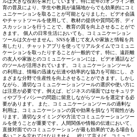
ルは大きな役割を果たしています。特に近年のオンライン教
育の普及により、学生や教員が遠隔地からでも効果的にコミ
ュニケーションを取ることが可能となりました。ビデオ会議
やチャットツールを使用して、教材の提供や質問応答、ディ
スカッションを行うことで、教育の質を向上させることがで
きます。 個人の日常生活においても、コミュニケーション
ツールは欠かせません。SNSを通じて友人や家族と情報を共
有したり、チャットアプリを使ってリアルタイムでコミュニ
ケーションを取ったりすることが一般的です。特に、遠距離
の友人や家族とのコミュニケーションには、ビデオ通話など
のツールが活用されています。 コミュニケーションツール
の利用は、情報の迅速な伝達や効率的な協力を可能にし、さ
まざまな分野で生産性を向上させることができます。しかし
ながら、適切なコミュニケーションツールの選択や使い方に
は注意が必要です。例えば、ビジネスの場面ではセキュリテ
ィやプライバシーの問題に留意しながらツールを選定する必
要があります。 また、コミュニケーションツールの過剰な
利用は、コミュニケーションの質や効果を損なう可能性があ
ります。適切なタイミングや方法でコミュニケーションツー
ルを使うことが重要です。人間関係や情報の伝達において、
直接対面でのコミュニケーションが最も効果的である場合も
多いことを忘れてはなりません。 総じて言えば、コミュニ