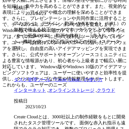
効率を大幅に向上させます。情報の整理や整頓にかかる時間
を短縮し、集中力を高めることができます。また、視覚的な
投稿日
表現により、アイデアや概念の理解を深めることができま
2024/04/25
す。さらに、プレゼンテーションや共同作業に活用すること
アカポンは、デザイン・動画・WEBサイト（URL）の
で、チームのコミュニケーションや協力を促進します。
無料で使える校正ツールです。クラウド上で複数メン
Windows版やWindows 10版のアイデアマッピングソフトウェ
バーと画像やURL、動画を共有し、『赤入れ・コメン
アは、多くのユーザーにとって便利なツールとなっていま
ト』機能を使って校正指示や校正の状況（ステータ
す。ユーザーは自分のスタイルやニーズに合ったソフトウェ
ス）...
アを選択し、自由度の高いアイデアマッピングを実現できま
す。さらに、公式サポートやオープンソースコミュニティに
よる豊富な情報源があり、初心者から上級者まで幅広い層に
対応しています。 Windows版やWindows 10版のアイデアマッ
ピングソフトウェアは、ユーザーに使いやすさと効率性を提
供し、クリエイティブな作業や情報整理をサポートします。
タスク管理ツール『Create Cloud』の使い方
これからも、ユーザーのニーズ
インターネット
,
オンラインストレージ
,
クラウド
投稿日
2023/10/23
Create Cloudとは、3000社以上の制作経験をもとに開発
されたタスク管理ツールです。 面倒な赤入れ指示も遠
隔でラクラク対応でき、複数のプロジェクト管理もス