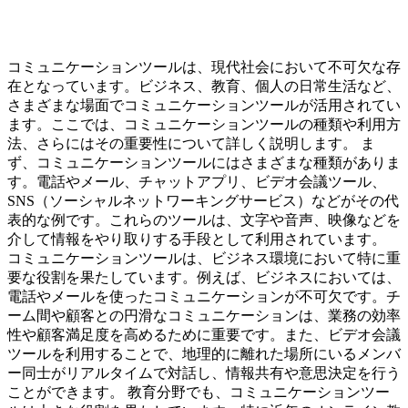
コミュニケーションツールは、現代社会において不可欠な存
在となっています。ビジネス、教育、個人の日常生活など、
さまざまな場面でコミュニケーションツールが活用されてい
ます。ここでは、コミュニケーションツールの種類や利用方
法、さらにはその重要性について詳しく説明します。 ま
ず、コミュニケーションツールにはさまざまな種類がありま
す。電話やメール、チャットアプリ、ビデオ会議ツール、
SNS（ソーシャルネットワーキングサービス）などがその代
表的な例です。これらのツールは、文字や音声、映像などを
介して情報をやり取りする手段として利用されています。
コミュニケーションツールは、ビジネス環境において特に重
要な役割を果たしています。例えば、ビジネスにおいては、
電話やメールを使ったコミュニケーションが不可欠です。チ
ーム間や顧客との円滑なコミュニケーションは、業務の効率
性や顧客満足度を高めるために重要です。また、ビデオ会議
ツールを利用することで、地理的に離れた場所にいるメンバ
ー同士がリアルタイムで対話し、情報共有や意思決定を行う
ことができます。 教育分野でも、コミュニケーションツー