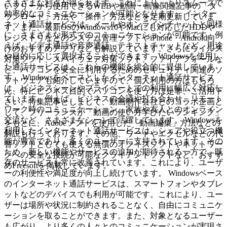
さまざまな利点が得られます。これにより、よりスムーズで
いフリーから使用できるWEBや動画・画像関連記事の「ダ
効率的なコミュニケーションが可能となります。 インター
ウンロード」方法や「操作」方法などを定期更新していま
ネット通話サービスは、メールやオンラインチャットと同様
す。また、最新OSのWindows10やMacにも対応したHDDや
に、さまざまな形式でのコミュニケーションが可能です。例
レジストリなどのシステム管理ソフトやiPhone・Android向
えば、ビデオ通話や音声通話、テキストチャットなど、用途
けのおすすめアプリなども解説しています。さらにウイルス
や目的に応じて選択することができます。Windowsを使用し
対策ソフト、スパイウェア対策ソフト、ファイアフォールな
た通話サービスは、これらの機能を総合的に提供していま
ど、パソコンを安全に利用するためのセキュリティ関連のソ
す。 Windowsをベースとしたインターネット通話サービス
フトウェアも紹介していますので、個人利用の方はもちろ
は、ビジネスシーンやプライベートでの利用に幅広く対応し
ん、特にビジネス目的でパソコンを使う方は是非、ご活用下
ています。例えば、ビジネスの会議や打ち合わせ、リモート
さい。特集記事としまして、動画制作会社とのコラボ企画と
ワーク時のコミュニケーション、家族や友人とのオンライン
して、フリーランスが「動画の使い方学びたいランキング」
交流など、さまざまなシーンで活躍しています。 Windowsを
をもとに、Adobeソフトを使用した「動画編集」方法などの
利用したインターネット通話サービスは、シェアや役立つ機
解説も行っております。その他、ワードやエクセルなどの代
能が豊富であり、多くのユーザーに支持されています。その
替ソフトとしても使える無償のオフィスソフトやネットワー
ため、新しい機能やサービスの追加が期待される一方で、既
クへの安全な接続が可能なクライアントソフトなど、おすす
存のサービスも常に改善されています。これにより、ユーザ
めFreesoftを掲載しています。
ーの利便性や満足度が向上し続けています。 Windowsベース
のインターネット通話サービスは、スマートフォンやタブレ
ットなどのデバイスでも利用が可能です。これにより、ユー
ザーは場所や状況に制約されることなく、自由にコミュニケ
ーションを取ることができます。また、対象となるユーザー
も広がり、より多くの人々とのコミュニケーションが実現さ