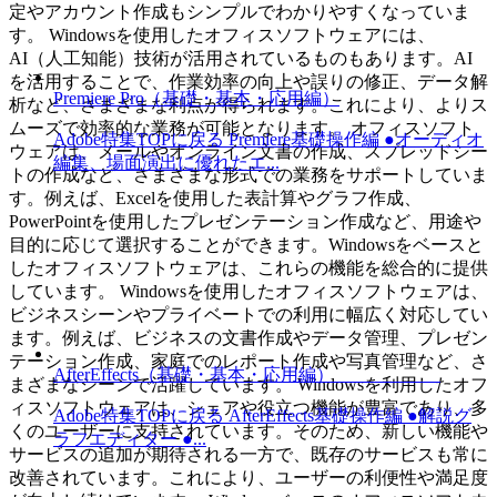
定やアカウント作成もシンプルでわかりやすくなっていま
す。 Windowsを使用したオフィスソフトウェアには、
AI（人工知能）技術が活用されているものもあります。AI
を活用することで、作業効率の向上や誤りの修正、データ解
Premiere Pro（基礎・基本・応用編）
析など、さまざまな利点が得られます。これにより、よりス
ムーズで効率的な業務が可能となります。 オフィスソフト
Adobe特集TOPに戻る Premiere基礎操作編 ●オーディオ
ウェアは、メールやオンライン文書の作成、スプレッドシー
編集、場面演出に優れたエ...
トの作成など、さまざまな形式での業務をサポートしていま
す。例えば、Excelを使用した表計算やグラフ作成、
PowerPointを使用したプレゼンテーション作成など、用途や
目的に応じて選択することができます。Windowsをベースと
したオフィスソフトウェアは、これらの機能を総合的に提供
しています。 Windowsを使用したオフィスソフトウェアは、
ビジネスシーンやプライベートでの利用に幅広く対応してい
ます。例えば、ビジネスの文書作成やデータ管理、プレゼン
テーション作成、家庭でのレポート作成や写真管理など、さ
AfterEffects（基礎・基本・応用編）
まざまなシーンで活躍しています。 Windowsを利用したオフ
ィスソフトウェアは、シェアや役立つ機能が豊富であり、多
Adobe特集TOPに戻る AfterEffects基礎操作編 ●解説グ
くのユーザーに支持されています。そのため、新しい機能や
ラフエディター ●...
サービスの追加が期待される一方で、既存のサービスも常に
改善されています。これにより、ユーザーの利便性や満足度