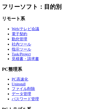
フリーソフト：目的別
リモート系
Web/テレビ会議
電子契約
勤怠管理
社内ツール
指示ツール
Task/Project
見積書・請求書
PC整理系
PC高速化
Uninstall
ファイル削除
データ管理
パスワード管理