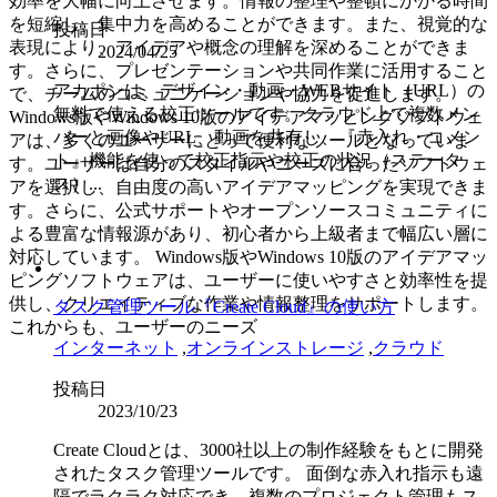
効率を大幅に向上させます。情報の整理や整頓にかかる時間
を短縮し、集中力を高めることができます。また、視覚的な
投稿日
表現により、アイデアや概念の理解を深めることができま
2024/04/25
す。さらに、プレゼンテーションや共同作業に活用すること
アカポンは、デザイン・動画・WEBサイト（URL）の
で、チームのコミュニケーションや協力を促進します。
無料で使える校正ツールです。クラウド上で複数メン
Windows版やWindows 10版のアイデアマッピングソフトウェ
バーと画像やURL、動画を共有し、『赤入れ・コメン
アは、多くのユーザーにとって便利なツールとなっていま
ト』機能を使って校正指示や校正の状況（ステータ
す。ユーザーは自分のスタイルやニーズに合ったソフトウェ
ス）...
アを選択し、自由度の高いアイデアマッピングを実現できま
す。さらに、公式サポートやオープンソースコミュニティに
よる豊富な情報源があり、初心者から上級者まで幅広い層に
対応しています。 Windows版やWindows 10版のアイデアマッ
ピングソフトウェアは、ユーザーに使いやすさと効率性を提
供し、クリエイティブな作業や情報整理をサポートします。
タスク管理ツール『Create Cloud』の使い方
これからも、ユーザーのニーズ
インターネット
,
オンラインストレージ
,
クラウド
投稿日
2023/10/23
Create Cloudとは、3000社以上の制作経験をもとに開発
されたタスク管理ツールです。 面倒な赤入れ指示も遠
隔でラクラク対応でき、複数のプロジェクト管理もス