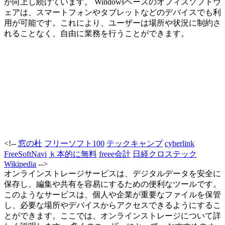
が向上し続けています。 Windowsベースのオフィスソフトウ
ェアは、スマートフォンやタブレットなどのデバイスでも利
用が可能です。これにより、ユーザーは場所や状況に制約さ
れることなく、自由に業務を行うことができます。
<!--
窓の杜
フリーソフト100
テックキャンプ
cyberlink
FreeSoftNavi
ｋ本的に無料
freee会計
日経クロステック
Wikipedia
-->
オンラインストレージサービスは、デジタルデータを安全に
保存し、編集や共有を容易にするための便利なツールです。
このようなサービスは、個人や企業が重要なファイルを保管
し、必要な場所やデバイスからアクセスできるようにするこ
とができます。ここでは、オンラインストレージについて詳