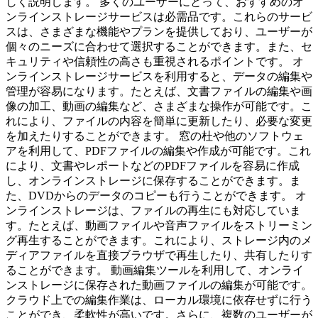
しく説明します。 多くのユーザーにとって、おすすめのオ
ンラインストレージサービスは必需品です。これらのサービ
スは、さまざまな機能やプランを提供しており、ユーザーが
個々のニーズに合わせて選択することができます。また、セ
キュリティや信頼性の高さも重視されるポイントです。 オ
ンラインストレージサービスを利用すると、データの編集や
管理が容易になります。たとえば、文書ファイルの編集や画
像の加工、動画の編集など、さまざまな操作が可能です。こ
れにより、ファイルの内容を簡単に更新したり、必要な変更
を加えたりすることができます。 窓の杜や他のソフトウェ
アを利用して、PDFファイルの編集や作成が可能です。これ
により、文書やレポートなどのPDFファイルを容易に作成
し、オンラインストレージに保存することができます。ま
た、DVDからのデータのコピーも行うことができます。 オ
ンラインストレージは、ファイルの再生にも対応していま
す。たとえば、動画ファイルや音声ファイルをストリーミン
グ再生することができます。これにより、ストレージ内のメ
ディアファイルを直接ブラウザで再生したり、共有したりす
ることができます。 動画編集ツールを利用して、オンライ
ンストレージに保存された動画ファイルの編集が可能です。
クラウド上での編集作業は、ローカル環境に依存せずに行う
ことができ、柔軟性が高いです。さらに、複数のユーザーが