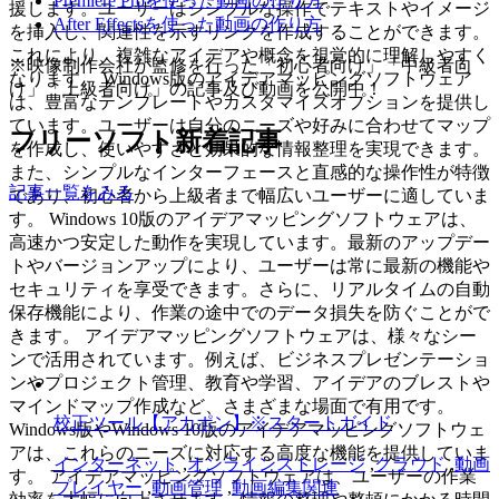
Premiere Proを使った動画の作り方
援します。ユーザーはシンプルな操作でテキストやイメージ
After Effectsを使った動画の作り方
を挿入し、関連性を示すリンクを作成することができます。
これにより、複雑なアイデアや概念を視覚的に理解しやすく
※映像制作会社が監修を行った「初心者向け」「中級者向
なります。 Windows版のアイデアマッピングソフトウェア
け」「上級者向け」の記事及び動画を公開中！
は、豊富なテンプレートやカスタマイズオプションを提供し
ています。ユーザーは自分のニーズや好みに合わせてマップ
フリーソフト新着記事
を作成し、使いやすさと効果的な情報整理を実現できます。
また、シンプルなインターフェースと直感的な操作性が特徴
記事一覧をみる
であり、初心者から上級者まで幅広いユーザーに適していま
す。 Windows 10版のアイデアマッピングソフトウェアは、
高速かつ安定した動作を実現しています。最新のアップデー
トやバージョンアップにより、ユーザーは常に最新の機能や
セキュリティを享受できます。さらに、リアルタイムの自動
保存機能により、作業の途中でのデータ損失を防ぐことがで
きます。 アイデアマッピングソフトウェアは、様々なシー
ンで活用されています。例えば、ビジネスプレゼンテーショ
ンやプロジェクト管理、教育や学習、アイデアのブレストや
マインドマップ作成など、さまざまな場面で有用です。
校正ツール【アカポン】※スタートガイド
Windows版やWindows 10版のアイデアマッピングソフトウェ
アは、これらのニーズに対応する高度な機能を提供していま
インターネット
,
オンラインストレージ
,
クラウド
,
動画
す。 アイデアマッピングソフトウェアは、ユーザーの作業
プレイヤー
,
動画管理
,
動画編集関連