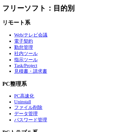
フリーソフト：目的別
リモート系
Web/テレビ会議
電子契約
勤怠管理
社内ツール
指示ツール
Task/Project
見積書・請求書
PC整理系
PC高速化
Uninstall
ファイル削除
データ管理
パスワード管理