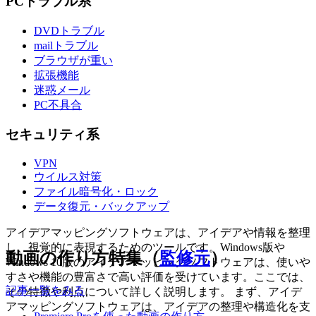
PCトラブル系
DVDトラブル
mailトラブル
ブラウザが重い
拡張機能
迷惑メール
PC不具合
セキュリティ系
VPN
ウイルス対策
ファイル暗号化・ロック
データ復元・バックアップ
アイデアマッピングソフトウェアは、アイデアや情報を整理
し、視覚的に表現するためのツールです。Windows版や
動画の作り方特集（
監修元
）
Windows 10版のアイデアマッピングソフトウェアは、使いや
すさや機能の豊富さで高い評価を受けています。ここでは、
記事一覧をみる
その特徴や利点について詳しく説明します。 まず、アイデ
アマッピングソフトウェアは、アイデアの整理や構造化を支