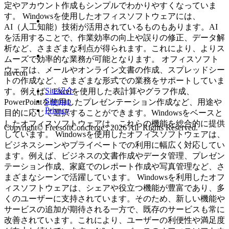
定やアカウント作成もシンプルでわかりやすくなっていま
す。 Windowsを使用したオフィスソフトウェアには、
AI（人工知能）技術が活用されているものもあります。AI
を活用することで、作業効率の向上や誤りの修正、データ解
析など、さまざまな利点が得られます。これにより、よりス
ムーズで効率的な業務が可能となります。 オフィスソフト
ウェアは、メールやオンライン文書の作成、スプレッドシー
navcon
トの作成など、さまざまな形式での業務をサポートしていま
Site紹介
す。例えば、Excelを使用した表計算やグラフ作成、
Sitemap
PowerPointを使用したプレゼンテーション作成など、用途や
Privacy
目的に応じて選択することができます。Windowsをベースと
したオフィスソフトウェアは、これらの機能を総合的に提供
Copyright© FreesoftConcierge , 2026 All Rights Reserved.
しています。 Windowsを使用したオフィスソフトウェアは、
ビジネスシーンやプライベートでの利用に幅広く対応してい
ます。例えば、ビジネスの文書作成やデータ管理、プレゼン
テーション作成、家庭でのレポート作成や写真管理など、さ
まざまなシーンで活躍しています。 Windowsを利用したオフ
ィスソフトウェアは、シェアや役立つ機能が豊富であり、多
くのユーザーに支持されています。そのため、新しい機能や
サービスの追加が期待される一方で、既存のサービスも常に
改善されています。これにより、ユーザーの利便性や満足度