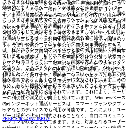
さまざまな利点が得られます。これにより、よりスムーズで
いフリーから使用できるWEBや動画・画像関連記事の「ダ
効率的なコミュニケーションが可能となります。 インター
ウンロード」方法や「操作」方法などを定期更新していま
ネット通話サービスは、メールやオンラインチャットと同様
す。また、最新OSのWindows10やMacにも対応したHDDや
に、さまざまな形式でのコミュニケーションが可能です。例
レジストリなどのシステム管理ソフトやiPhone・Android向
えば、ビデオ通話や音声通話、テキストチャットなど、用途
けのおすすめアプリなども解説しています。さらにウイルス
や目的に応じて選択することができます。Windowsを使用し
対策ソフト、スパイウェア対策ソフト、ファイアフォールな
た通話サービスは、これらの機能を総合的に提供していま
ど、パソコンを安全に利用するためのセキュリティ関連のソ
す。 Windowsをベースとしたインターネット通話サービス
フトウェアも紹介していますので、個人利用の方はもちろ
は、ビジネスシーンやプライベートでの利用に幅広く対応し
ん、特にビジネス目的でパソコンを使う方は是非、ご活用下
ています。例えば、ビジネスの会議や打ち合わせ、リモート
さい。特集記事としまして、動画制作会社とのコラボ企画と
ワーク時のコミュニケーション、家族や友人とのオンライン
して、フリーランスが「動画の使い方学びたいランキング」
交流など、さまざまなシーンで活躍しています。 Windowsを
をもとに、Adobeソフトを使用した「動画編集」方法などの
利用したインターネット通話サービスは、シェアや役立つ機
解説も行っております。その他、ワードやエクセルなどの代
能が豊富であり、多くのユーザーに支持されています。その
替ソフトとしても使える無償のオフィスソフトやネットワー
ため、新しい機能やサービスの追加が期待される一方で、既
クへの安全な接続が可能なクライアントソフトなど、おすす
存のサービスも常に改善されています。これにより、ユーザ
めFreesoftを掲載しています。
ーの利便性や満足度が向上し続けています。 Windowsベース
top
のインターネット通話サービスは、スマートフォンやタブレ
page
ットなどのデバイスでも利用が可能です。これにより、ユー
ザーは場所や状況に制約されることなく、自由にコミュニケ
FREE Soft CONCIERGE
ーションを取ることができます。また、対象となるユーザー
も広がり、より多くの人々とのコミュニケーションが実現さ