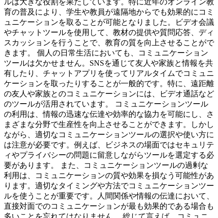
ルは大きな役割を果たしています。特に近年のオンライン教
育の普及により、学生や教員が遠隔地からでも効果的にコミ
ュニケーションを取ることが可能となりました。ビデオ会議
やチャットツールを使用して、教材の提供や質問応答、ディ
スカッションを行うことで、教育の質を向上させることがで
きます。 個人の日常生活においても、コミュニケーション
ツールは欠かせません。SNSを通じて友人や家族と情報を共
有したり、チャットアプリを使ってリアルタイムでコミュニ
ケーションを取ったりすることが一般的です。特に、遠距離
の友人や家族とのコミュニケーションには、ビデオ通話など
のツールが活用されています。 コミュニケーションツール
の利用は、情報の迅速な伝達や効率的な協力を可能にし、さ
まざまな分野で生産性を向上させることができます。しかし
ながら、適切なコミュニケーションツールの選択や使い方に
は注意が必要です。例えば、ビジネスの場面ではセキュリテ
ィやプライバシーの問題に留意しながらツールを選定する必
要があります。 また、コミュニケーションツールの過剰な
利用は、コミュニケーションの質や効果を損なう可能性があ
ります。適切なタイミングや方法でコミュニケーションツー
ルを使うことが重要です。人間関係や情報の伝達において、
直接対面でのコミュニケーションが最も効果的である場合も
多いことを忘れてはなりません。 総じて言えば、コミュニ