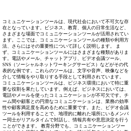
コミュニケーションツールは、現代社会において不可欠な存
在となっています。ビジネス、教育、個人の日常生活など、
さまざまな場面でコミュニケーションツールが活用されてい
ます。ここでは、コミュニケーションツールの種類や利用方
法、さらにはその重要性について詳しく説明します。 ま
ず、コミュニケーションツールにはさまざまな種類がありま
す。電話やメール、チャットアプリ、ビデオ会議ツール、
SNS（ソーシャルネットワーキングサービス）などがその代
表的な例です。これらのツールは、文字や音声、映像などを
介して情報をやり取りする手段として利用されています。
コミュニケーションツールは、ビジネス環境において特に重
要な役割を果たしています。例えば、ビジネスにおいては、
電話やメールを使ったコミュニケーションが不可欠です。チ
ーム間や顧客との円滑なコミュニケーションは、業務の効率
性や顧客満足度を高めるために重要です。また、ビデオ会議
ツールを利用することで、地理的に離れた場所にいるメンバ
ー同士がリアルタイムで対話し、情報共有や意思決定を行う
ことができます。 教育分野でも、コミュニケーションツー