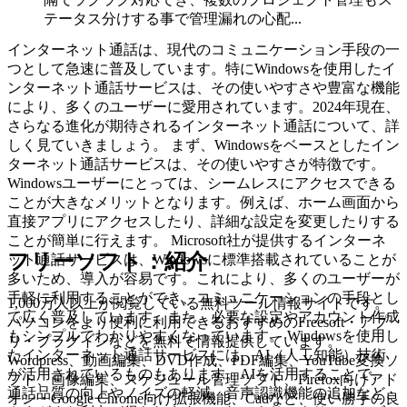
テータス分けする事で管理漏れの心配...
インターネット通話は、現代のコミュニケーション手段の一
つとして急速に普及しています。特にWindowsを使用したイ
ンターネット通話サービスは、その使いやすさや豊富な機能
により、多くのユーザーに愛用されています。2024年現在、
さらなる進化が期待されるインターネット通話について、詳
しく見ていきましょう。 まず、Windowsをベースとしたイン
ターネット通話サービスは、その使いやすさが特徴です。
Windowsユーザーにとっては、シームレスにアクセスできる
ことが大きなメリットとなります。例えば、ホーム画面から
直接アプリにアクセスしたり、詳細な設定を変更したりする
ことが簡単に行えます。 Microsoft社が提供するインターネ
フリーソフト：紹介
ット通話サービスは、Windowsに標準搭載されていることが
多いため、導入が容易です。これにより、多くのユーザーが
手軽に利用することができ、コミュニケーションの手段とし
1,000万人以上が閲覧している無料ツール情報サイトです。
て広く普及しています。また、必要な設定やアカウント作成
パソコンをより便利に利用できるおすすめのFreesoft・アプ
もシンプルでわかりやすくなっています。 Windowsを使用し
リ・プラグインなどを無料で情報提供しています。
たインターネット通話サービスには、AI（人工知能）技術
Wordpress、動画編集、DVD作成、PDF編集、YouTube変換ソ
が活用されているものもあります。AIを活用することで、
フト、画像編集、スケジュール管理ソフト、Firefox向けアド
通話品質の向上やノイズの軽減、音声認識機能の追加など、
オン・Google Chrome向け拡張機能、Cadなど、使い勝手の良