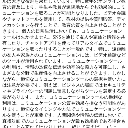
ルは大きな役割を果たしています。特に近年のオンライン教
育の普及により、学生や教員が遠隔地からでも効果的にコミ
ュニケーションを取ることが可能となりました。ビデオ会議
やチャットツールを使用して、教材の提供や質問応答、ディ
スカッションを行うことで、教育の質を向上させることがで
きます。 個人の日常生活においても、コミュニケーション
ツールは欠かせません。SNSを通じて友人や家族と情報を共
有したり、チャットアプリを使ってリアルタイムでコミュニ
ケーションを取ったりすることが一般的です。特に、遠距離
の友人や家族とのコミュニケーションには、ビデオ通話など
のツールが活用されています。 コミュニケーションツール
の利用は、情報の迅速な伝達や効率的な協力を可能にし、さ
まざまな分野で生産性を向上させることができます。しかし
ながら、適切なコミュニケーションツールの選択や使い方に
は注意が必要です。例えば、ビジネスの場面ではセキュリテ
ィやプライバシーの問題に留意しながらツールを選定する必
要があります。 また、コミュニケーションツールの過剰な
利用は、コミュニケーションの質や効果を損なう可能性があ
ります。適切なタイミングや方法でコミュニケーションツー
ルを使うことが重要です。人間関係や情報の伝達において、
直接対面でのコミュニケーションが最も効果的である場合も
多いことを忘れてはなりません。 総じて言えば、コミュニ