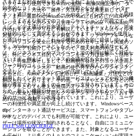
さまざまな利点が得られます。これにより、よりスムーズで
いフリーから使用できるWEBや動画・画像関連記事の「ダ
効率的なコミュニケーションが可能となります。 インター
ウンロード」方法や「操作」方法などを定期更新していま
ネット通話サービスは、メールやオンラインチャットと同様
す。また、最新OSのWindows10やMacにも対応したHDDや
に、さまざまな形式でのコミュニケーションが可能です。例
レジストリなどのシステム管理ソフトやiPhone・Android向
えば、ビデオ通話や音声通話、テキストチャットなど、用途
けのおすすめアプリなども解説しています。さらにウイルス
や目的に応じて選択することができます。Windowsを使用し
対策ソフト、スパイウェア対策ソフト、ファイアフォールな
た通話サービスは、これらの機能を総合的に提供していま
ど、パソコンを安全に利用するためのセキュリティ関連のソ
す。 Windowsをベースとしたインターネット通話サービス
フトウェアも紹介していますので、個人利用の方はもちろ
は、ビジネスシーンやプライベートでの利用に幅広く対応し
ん、特にビジネス目的でパソコンを使う方は是非、ご活用下
ています。例えば、ビジネスの会議や打ち合わせ、リモート
さい。特集記事としまして、動画制作会社とのコラボ企画と
ワーク時のコミュニケーション、家族や友人とのオンライン
して、フリーランスが「動画の使い方学びたいランキング」
交流など、さまざまなシーンで活躍しています。 Windowsを
をもとに、Adobeソフトを使用した「動画編集」方法などの
利用したインターネット通話サービスは、シェアや役立つ機
解説も行っております。その他、ワードやエクセルなどの代
能が豊富であり、多くのユーザーに支持されています。その
替ソフトとしても使える無償のオフィスソフトやネットワー
ため、新しい機能やサービスの追加が期待される一方で、既
クへの安全な接続が可能なクライアントソフトなど、おすす
存のサービスも常に改善されています。これにより、ユーザ
めFreesoftを掲載しています。
ーの利便性や満足度が向上し続けています。 Windowsベース
top
のインターネット通話サービスは、スマートフォンやタブレ
page
ットなどのデバイスでも利用が可能です。これにより、ユー
ザーは場所や状況に制約されることなく、自由にコミュニケ
FREE Soft CONCIERGE
ーションを取ることができます。また、対象となるユーザー
も広がり、より多くの人々とのコミュニケーションが実現さ