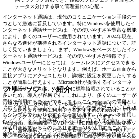
テータス分けする事で管理漏れの心配...
インターネット通話は、現代のコミュニケーション手段の一
つとして急速に普及しています。特にWindowsを使用したイ
ンターネット通話サービスは、その使いやすさや豊富な機能
により、多くのユーザーに愛用されています。2024年現在、
さらなる進化が期待されるインターネット通話について、詳
しく見ていきましょう。 まず、Windowsをベースとしたイン
ターネット通話サービスは、その使いやすさが特徴です。
Windowsユーザーにとっては、シームレスにアクセスできる
ことが大きなメリットとなります。例えば、ホーム画面から
直接アプリにアクセスしたり、詳細な設定を変更したりする
ことが簡単に行えます。 Microsoft社が提供するインターネ
フリーソフト：紹介
ット通話サービスは、Windowsに標準搭載されていることが
多いため、導入が容易です。これにより、多くのユーザーが
手軽に利用することができ、コミュニケーションの手段とし
1,000万人以上が閲覧している無料ツール情報サイトです。
て広く普及しています。また、必要な設定やアカウント作成
パソコンをより便利に利用できるおすすめのFreesoft・アプ
もシンプルでわかりやすくなっています。 Windowsを使用し
リ・プラグインなどを無料で情報提供しています。
たインターネット通話サービスには、AI（人工知能）技術
Wordpress、動画編集、DVD作成、PDF編集、YouTube変換ソ
が活用されているものもあります。AIを活用することで、
フト、画像編集、スケジュール管理ソフト、Firefox向けアド
通話品質の向上やノイズの軽減、音声認識機能の追加など、
オン・Google Chrome向け拡張機能、Cadなど、使い勝手の良