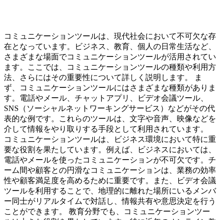
コミュニケーションツールは、現代社会において不可欠な存
在となっています。ビジネス、教育、個人の日常生活など、
さまざまな場面でコミュニケーションツールが活用されてい
ます。ここでは、コミュニケーションツールの種類や利用方
法、さらにはその重要性について詳しく説明します。 ま
ず、コミュニケーションツールにはさまざまな種類がありま
す。電話やメール、チャットアプリ、ビデオ会議ツール、
SNS（ソーシャルネットワーキングサービス）などがその代
表的な例です。これらのツールは、文字や音声、映像などを
介して情報をやり取りする手段として利用されています。
コミュニケーションツールは、ビジネス環境において特に重
要な役割を果たしています。例えば、ビジネスにおいては、
電話やメールを使ったコミュニケーションが不可欠です。チ
ーム間や顧客との円滑なコミュニケーションは、業務の効率
性や顧客満足度を高めるために重要です。また、ビデオ会議
ツールを利用することで、地理的に離れた場所にいるメンバ
ー同士がリアルタイムで対話し、情報共有や意思決定を行う
ことができます。 教育分野でも、コミュニケーションツー