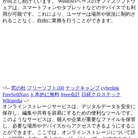
が向上し続けています。 Windowsベースのオフィスソフトウ
ェアは、スマートフォンやタブレットなどのデバイスでも利
用が可能です。これにより、ユーザーは場所や状況に制約さ
れることなく、自由に業務を行うことができます。
<!--
窓の杜
フリーソフト100
テックキャンプ
cyberlink
FreeSoftNavi
ｋ本的に無料
freee会計
日経クロステック
Wikipedia
-->
オンラインストレージサービスは、デジタルデータを安全に
保存し、編集や共有を容易にするための便利なツールです。
このようなサービスは、個人や企業が重要なファイルを保管
し、必要な場所やデバイスからアクセスできるようにするこ
とができます。ここでは、オンラインストレージについて詳