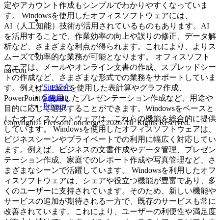
定やアカウント作成もシンプルでわかりやすくなっていま
す。 Windowsを使用したオフィスソフトウェアには、
AI（人工知能）技術が活用されているものもあります。AI
を活用することで、作業効率の向上や誤りの修正、データ解
析など、さまざまな利点が得られます。これにより、よりス
ムーズで効率的な業務が可能となります。 オフィスソフト
ウェアは、メールやオンライン文書の作成、スプレッドシー
navcon
トの作成など、さまざまな形式での業務をサポートしていま
Site紹介
す。例えば、Excelを使用した表計算やグラフ作成、
Sitemap
PowerPointを使用したプレゼンテーション作成など、用途や
Privacy
目的に応じて選択することができます。Windowsをベースと
したオフィスソフトウェアは、これらの機能を総合的に提供
Copyright© FreesoftConcierge , 2026 All Rights Reserved.
しています。 Windowsを使用したオフィスソフトウェアは、
ビジネスシーンやプライベートでの利用に幅広く対応してい
ます。例えば、ビジネスの文書作成やデータ管理、プレゼン
テーション作成、家庭でのレポート作成や写真管理など、さ
まざまなシーンで活躍しています。 Windowsを利用したオフ
ィスソフトウェアは、シェアや役立つ機能が豊富であり、多
くのユーザーに支持されています。そのため、新しい機能や
サービスの追加が期待される一方で、既存のサービスも常に
改善されています。これにより、ユーザーの利便性や満足度