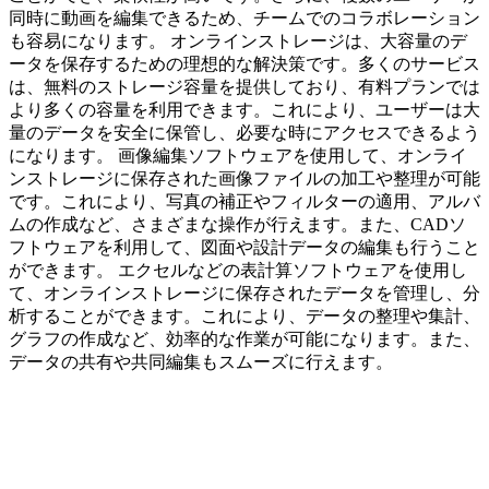
同時に動画を編集できるため、チームでのコラボレーション
も容易になります。 オンラインストレージは、大容量のデ
ータを保存するための理想的な解決策です。多くのサービス
は、無料のストレージ容量を提供しており、有料プランでは
より多くの容量を利用できます。これにより、ユーザーは大
量のデータを安全に保管し、必要な時にアクセスできるよう
になります。 画像編集ソフトウェアを使用して、オンライ
ンストレージに保存された画像ファイルの加工や整理が可能
です。これにより、写真の補正やフィルターの適用、アルバ
ムの作成など、さまざまな操作が行えます。また、CADソ
フトウェアを利用して、図面や設計データの編集も行うこと
ができます。 エクセルなどの表計算ソフトウェアを使用し
て、オンラインストレージに保存されたデータを管理し、分
析することができます。これにより、データの整理や集計、
グラフの作成など、効率的な作業が可能になります。また、
データの共有や共同編集もスムーズに行えます。