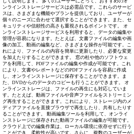
しく説明します。 多くのユーザーにとって、おすすめのオ
ンラインストレージサービスは必需品です。これらのサービ
スは、さまざまな機能やプランを提供しており、ユーザーが
個々のニーズに合わせて選択することができます。また、セ
キュリティや信頼性の高さも重視されるポイントです。 オ
ンラインストレージサービスを利用すると、データの編集や
管理が容易になります。たとえば、文書ファイルの編集や画
像の加工、動画の編集など、さまざまな操作が可能です。こ
れにより、ファイルの内容を簡単に更新したり、必要な変更
を加えたりすることができます。 窓の杜や他のソフトウェ
アを利用して、PDFファイルの編集や作成が可能です。これ
により、文書やレポートなどのPDFファイルを容易に作成
し、オンラインストレージに保存することができます。ま
た、DVDからのデータのコピーも行うことができます。 オ
ンラインストレージは、ファイルの再生にも対応していま
す。たとえば、動画ファイルや音声ファイルをストリーミン
グ再生することができます。これにより、ストレージ内のメ
ディアファイルを直接ブラウザで再生したり、共有したりす
ることができます。 動画編集ツールを利用して、オンライ
ンストレージに保存された動画ファイルの編集が可能です。
クラウド上での編集作業は、ローカル環境に依存せずに行う
ことができ、柔軟性が高いです。さらに、複数のユーザーが