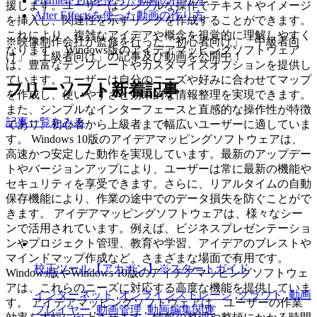
Premiere Proを使った動画の作り方
援します。ユーザーはシンプルな操作でテキストやイメージ
After Effectsを使った動画の作り方
を挿入し、関連性を示すリンクを作成することができます。
これにより、複雑なアイデアや概念を視覚的に理解しやすく
※映像制作会社が監修を行った「初心者向け」「中級者向
なります。 Windows版のアイデアマッピングソフトウェア
け」「上級者向け」の記事及び動画を公開中！
は、豊富なテンプレートやカスタマイズオプションを提供し
ています。ユーザーは自分のニーズや好みに合わせてマップ
フリーソフト新着記事
を作成し、使いやすさと効果的な情報整理を実現できます。
また、シンプルなインターフェースと直感的な操作性が特徴
記事一覧をみる
であり、初心者から上級者まで幅広いユーザーに適していま
す。 Windows 10版のアイデアマッピングソフトウェアは、
高速かつ安定した動作を実現しています。最新のアップデー
トやバージョンアップにより、ユーザーは常に最新の機能や
セキュリティを享受できます。さらに、リアルタイムの自動
保存機能により、作業の途中でのデータ損失を防ぐことがで
きます。 アイデアマッピングソフトウェアは、様々なシー
ンで活用されています。例えば、ビジネスプレゼンテーショ
ンやプロジェクト管理、教育や学習、アイデアのブレストや
マインドマップ作成など、さまざまな場面で有用です。
校正ツール【アカポン】※スタートガイド
Windows版やWindows 10版のアイデアマッピングソフトウェ
アは、これらのニーズに対応する高度な機能を提供していま
インターネット
,
オンラインストレージ
,
クラウド
,
動画
す。 アイデアマッピングソフトウェアは、ユーザーの作業
プレイヤー
,
動画管理
,
動画編集関連