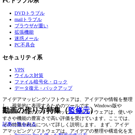
PCトラブル系
DVDトラブル
mailトラブル
ブラウザが重い
拡張機能
迷惑メール
PC不具合
セキュリティ系
VPN
ウイルス対策
ファイル暗号化・ロック
データ復元・バックアップ
アイデアマッピングソフトウェアは、アイデアや情報を整理
し、視覚的に表現するためのツールです。Windows版や
動画の作り方特集（
監修元
）
Windows 10版のアイデアマッピングソフトウェアは、使いや
すさや機能の豊富さで高い評価を受けています。ここでは、
記事一覧をみる
その特徴や利点について詳しく説明します。 まず、アイデ
アマッピングソフトウェアは、アイデアの整理や構造化を支