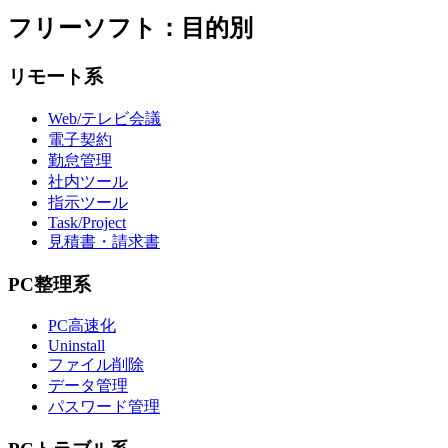
フリーソフト：目的別
リモート系
Web/テレビ会議
電子契約
勤怠管理
社内ツール
指示ツール
Task/Project
見積書・請求書
PC整理系
PC高速化
Uninstall
ファイル削除
データ管理
パスワード管理