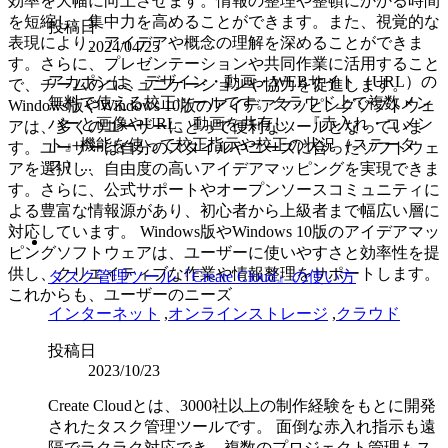
効率を大幅に向上させます。情報の整理や整頓にかかる時間
を短縮し、集中力を高めることができます。また、視覚的な
投稿日
表現により、アイデアや概念の理解を深めることができま
2024/04/25
す。さらに、プレゼンテーションや共同作業に活用すること
アカポンは、デザイン・動画・WEBサイト（URL）の
で、チームのコミュニケーションや協力を促進します。
無料で使える校正ツールです。クラウド上で複数メン
Windows版やWindows 10版のアイデアマッピングソフトウェ
バーと画像やURL、動画を共有し、『赤入れ・コメン
アは、多くのユーザーにとって便利なツールとなっていま
ト』機能を使って校正指示や校正の状況（ステータ
す。ユーザーは自分のスタイルやニーズに合ったソフトウェ
ス）...
アを選択し、自由度の高いアイデアマッピングを実現できま
す。さらに、公式サポートやオープンソースコミュニティに
よる豊富な情報源があり、初心者から上級者まで幅広い層に
対応しています。 Windows版やWindows 10版のアイデアマッ
ピングソフトウェアは、ユーザーに使いやすさと効率性を提
供し、クリエイティブな作業や情報整理をサポートします。
タスク管理ツール『Create Cloud』の使い方
これからも、ユーザーのニーズ
インターネット
,
オンラインストレージ
,
クラウド
投稿日
2023/10/23
Create Cloudとは、3000社以上の制作経験をもとに開発
されたタスク管理ツールです。 面倒な赤入れ指示も遠
隔でラクラク対応でき、複数のプロジェクト管理もス