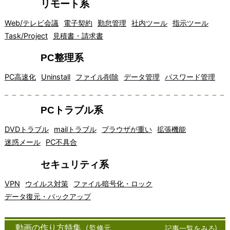
リモート系
Web/テレビ会議
電子契約
勤怠管理
社内ツール
指示ツール
Task/Project
見積書・請求書
PC整理系
PC高速化
Uninstall
ファイル削除
データ管理
パスワード管理
PCトラブル系
DVDトラブル
mailトラブル
ブラウザが重い
拡張機能
迷惑メール
PC不具合
セキュリティ系
VPN
ウイルス対策
ファイル暗号化・ロック
データ復元・バックアップ
アイデア
インター
オフィスソ
<!--
オン
クラ
クラウドコンピュー
コミュニ
チャ
窓の杜
マッピン
ネット通
フトウェア
ライ
イア
ティングは、近年急
ケーショ
ット
フリーソフト
動画の作り方特集（
監修元
）
記事一覧をみる