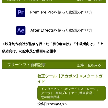
グソフト
話は、現
は、ビジネ
ンス
ント
速に普及している技
ンツール
ツー
100
ウェア
代のコミ
スや個人の
トレ
ソフ
術の一つであり、デ
は、現代
ル
テックキャン
は、アイ
ュニケー
文書作成、
ージ
トウ
ータやアプリケーシ
社会にお
は、
プ
Premiere Proを使った動画の作り方
デアや情
ション手
表計算、プ
サー
ェア
ョンをインターネッ
いて不可
近年
cyberlink
報を整理
段の一つ
レゼンテー
ビス
は、
トを通じて提供する
欠な存在
急速
FreeSoftNavi
し、視覚
として急
ションな
は、
コン
ことを可能にしま
となって
に普
ｋ本的に無料
的に表現
速に普及
ど、さまざ
デジ
ピュ
す。ユーザーは、自
います。
及し
freee会計
After Effectsを使った動画の作り方
するため
していま
まな作業に
タル
ータ
身のデバイスからク
ビジネ
てい
日経クロステ
のツール
す。特に
不可欠なツ
デー
ーネ
ラウド上のリソース
ス、教
るコ
ック
です。
Windows
ールです。
タを
ット
にアクセスし、処理
育、個人
ミュ
Wikipedia
-->
※映像制作会社が監修を行った「初心者向け」「中級者向け」「上
Windows
を使用し
Windows版
安全
ワー
やストレージを行う
の日常生
ニケ
版や
たインタ
のオフィス
に保
ク上
ことができます。以
活など、
ーシ
級者向け」の記事及び動画を公開中！
Windows
ーネット
ソフトウェ
存
でサ
下では、クラウドに
さまざま
ョン
10版のア
通話サー
アは、その
し、
ービ
ついて詳しく説明し
な場面で
ツー
イデアマ
ビスは、
使いやすさ
編集
スを
ます。 クラウドは、
コミュニ
ルの
フリーソフト新着記事
記事一覧をみる
ッピング
その使い
や豊富な機
や共
提供
インターネットを通
ケーショ
一つ
ソフトウ
やすさや
能により、
有を
する
じて提供される多様
ンツール
であ
校正ツール【アカポン】※スタートガ
ェアは、
豊富な機
多くのユー
容易
サー
なサービスやリソー
が活用さ
り、
使いやす
能によ
ザーに愛用
にす
バー
スのことを指しま
れていま
テキ
イド
さや機能
り、多く
されていま
るた
に接
す。これには、デー
す。ここ
スト
インターネット
,
オンラインストレージ
の豊富さ
のユーザ
す。2024
めの
続す
タの保存、アプリケ
では、コ
メッ
,
クラウド
,
動画プレイヤー
,
動画管理
,
で高い評
ーに愛用
年を迎える
便利
るた
ーションの実行、処
ミュニケ
セー
動画編集関連
価を受け
されてい
にあたり、
なツ
めの
理能力の提供などが
ーション
ジを
ていま
ます。
さらなる進
ール
アプ
含まれます。クラウ
ツールの
やり
投稿日
2024/04/25
す。ここ
2024年
化が期待さ
で
リケ
ドを利用すること
種類や利
取り