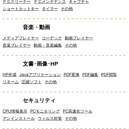
ＰＣクリーナー
ＰＣメンテナンス
キャプチャ
ショートカットキー
タイマー
その他
音楽・動画
メディアプレイヤー
コーデック
動画プレイヤー
音楽プレイヤー
動画・音楽編集
その他
文書･画像･HP
HP作成
Javaアプリケーション
PDF変換
PDF編集
PDF閲覧
リネーム
圧縮ソフト
その他
セキュリティ
CPU情報表示
PCモニタリング
PC高速化ツール
アンインストール
ウィルス対策
その他