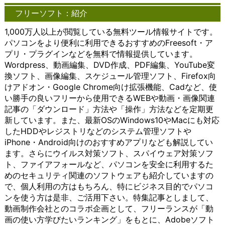
作成する
は、シー
接アプリに
るよ
のイ
グは、リソースの共
サービ
ケー
フリーソフト：紹介
ことがで
ムレスに
アクセスし
うに
ンタ
有性と効率性を提供
ス）など
ショ
きます。
アクセス
たり、詳細
する
ーフ
します。複数のユー
がその代
ンを
1,000万人以上が閲覧している無料ツール情報サイトです。
これによ
できるこ
な設定を変
こと
ェー
ザーが同じ物理的な
表的な例
可能
パソコンをより便利に利用できるおすすめのFreesoft・ア
り、複雑
とが大き
更したりす
がで
スを
インフラストラクチ
です。こ
にし
なアイデ
なメリッ
ることが簡
きま
提供
ャを共有すること
れらのツ
ま
プリ・プラグインなどを無料で情報提供しています。
アや概念
トとなり
単に行えま
す。
しま
で、リソースの使用
ールは、
す。
Wordpress、動画編集、DVD作成、PDF編集、YouTube変
を視覚的
ます。例
す。
ここ
す。
効率が向上し、コス
文字や音
以下
換ソフト、画像編集、スケジュール管理ソフト、Firefox向
に理解し
えば、ホ
Microsoft
で
以下
トの削減が可能とな
声、映像
で
けアドオン・Google Chrome向け拡張機能、Cadなど、使
やすくな
ーム画面
社が提供す
は、
で
ります。これによ
などを介
は、
ります。
から直接
るオフィス
オン
は、
り、小規模な企業や
して情報
チャ
い勝手の良いフリーから使用できるWEBや動画・画像関連
Windows
アプリに
ソフトウェ
ライ
クラ
個人でも、大規模な
をやり取
ット
記事の「ダウンロード」方法や「操作」方法などを定期更
版のアイ
アクセス
アは、
ンス
イア
計算リソースにアク
りする手
ツー
新しています。また、最新OSのWindows10やMacにも対応
デアマッ
したり、
Windowsに
トレ
ント
セスできるようにな
段として
ルの
したHDDやレジストリなどのシステム管理ソフトや
ピングソ
詳細な設
標準搭載さ
ージ
ソフ
ります。 また、クラ
利用され
概
iPhone・Android向けのおすすめアプリなども解説してい
フトウェ
定を変更
れているこ
につ
トウ
ウドは、データのセ
ていま
要、
アは、豊
したりす
とが多いた
いて
ェア
キュリティとバック
す。 コ
利
ます。さらにウイルス対策ソフト、スパイウェア対策ソフ
富なテン
ることが
め、導入が
詳し
の重
アップにも貢献しま
ミュニケ
点、
ト、ファイアフォールなど、パソコンを安全に利用するた
プレート
簡単に行
容易です。
く説
要性
す。クラウドプロバ
ーション
利用
めのセキュリティ関連のソフトウェアも紹介していますの
やカスタ
えます。
これによ
明し
や機
イダーは、専門的な
ツール
方法
で、個人利用の方はもちろん、特にビジネス目的でパソコ
マイズオ
Microsoft
り、多くの
ま
能、
セキュリティ対策や
は、ビジ
につ
プション
社が提供
ユーザーが
す。
おす
バックアップシステ
ネス環境
いて
ンを使う方は是非、ご活用下さい。特集記事としまして、
を提供し
するイン
手軽に利用
多く
すめ
ムを提供することが
において
詳し
動画制作会社とのコラボ企画として、フリーランスが「動
ていま
ターネッ
することが
のユ
の利
できるため、ユーザ
特に重要
く説
画の使い方学びたいランキング」をもとに、Adobeソフト
す。ユー
ト通話サ
でき、文書
ーザ
用法
ーはデータの保護と
な役割を
明し