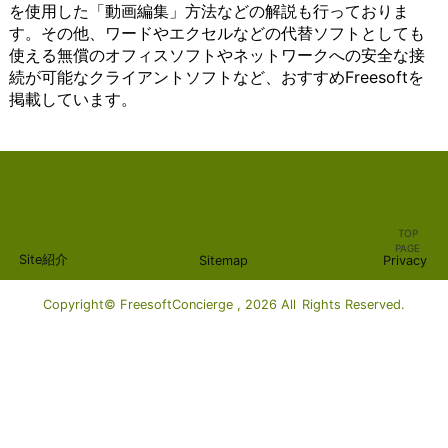
を使用した「動画編集」方法などの解説も行っておりま
ザーは自
ービス
作成やデー
ーに
につ
復旧を確実に行うこ
果たして
ま
す。その他、ワードやエクセルなどの代替ソフトとしても
分のニー
は、
タ管理など
とっ
いて
とができます。さら
います。
す。
ズや好み
Windows
の業務がス
て、
詳し
に、クラウド上のデ
例えば、
ま
使える無償のオフィスソフトやネットワークへの安全な接
に合わせ
に標準搭
ムーズに行
おす
く説
ータは、災害や紛失
ビジネス
ず、
続が可能なクライアントソフトなど、おすすめFreesoftを
てマップ
載されて
えます。ま
すめ
明し
のリスクから保護さ
において
チャ
掲載しています。
を作成
いること
た、必要な
のオ
ま
れるため、安心して
は、電話
ット
し、使い
が多いた
設定やアカ
ンラ
す。
利用することができ
やメール
ツー
やすさと
め、導入
ウント作成
イン
ま
ます。 クラウドコン
を使った
ル
効果的な
が容易で
もシンプル
スト
ず、
ピューティングは、
コミュニ
は、
情報整理
す。これ
でわかりや
レー
クラ
インフラストラクチ
ケーショ
テキ
を実現で
により、
すくなって
ジサ
イア
ャやプラットフォー
ンが不可
スト
きます。
多くのユ
います。
ービ
ント
ム、ソフトウェアな
欠です。
メッ
また、シ
ーザーが
Windowsを
スは
ソフ
どのさまざまなレベ
チーム間
セー
TOP
ンプルな
手軽に利
使用したオ
必需
トウ
ルで提供されていま
や顧客と
ジを
PAGE
Site紹介
Sitemap
Privacy
インター
用するこ
フィスソフ
品で
ェア
す。インフラストラ
の円滑な
やり
フェース
とがで
トウェアに
す。
は、
クチャのレベルで
コミュニ
取り
と直感的
き、コミ
は、AI（人
これ
特定
は、サーバーやスト
ケーショ
する
Copyright© FreesoftConcierge , 2026 All Rights Reserved.
な操作性
ュニケー
工知能）技
らの
のサ
レージ、ネットワー
ンは、業
ため
が特徴で
ションの
術が活用さ
サー
ービ
キングなどの基本的
務の効率
のプ
あり、初
手段とし
れているも
ビス
スや
な計算リソースを提
性や顧客
ラッ
心者から
て広く普
のもありま
は、
プロ
供します。プラット
満足度を
トフ
上級者ま
及してい
す。AIを活
さま
グラ
フォームのレベルで
高めるた
ォー
で幅広い
ます。ま
用すること
ざま
ムに
は、開発や実行に必
めに重要
ムと
ユーザー
た、必要
で、作業効
な機
アク
要な環境を提供しま
です。ま
して
に適して
な設定や
率の向上や
能や
セス
す。そして、ソフト
た、ビデ
利用