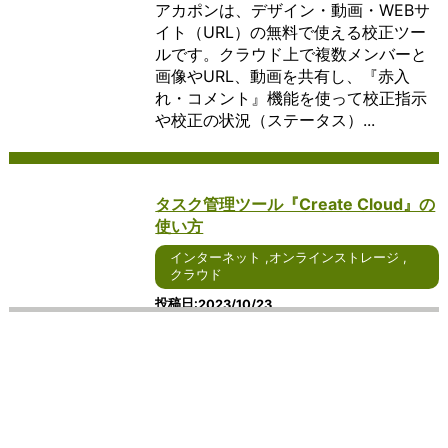
アカポンは、デザイン・動画・WEBサ
では、そ
現在、さ
れるオフィ
す。
ーシ
で、ユーザーは自身
用方法、
する
の特徴や
らなる進
スソフトウ
この
ョン
のデバイスに依存せ
さらには
ため
イト（URL）の無料で使える校正ツー
利点につ
化が期待
ェアについ
よう
で
ずに、柔軟なコンピ
その重要
のア
ルです。クラウド上で複数メンバーと
いて詳し
されるイ
て、詳しく
なサ
す。
ューティング環境を
性につい
プリ
画像やURL、動画を共有し、『赤入
く説明し
ンターネ
説明しま
ービ
これ
享受することができ
て詳しく
ケー
れ・コメント』機能を使って校正指示
ます。
ット通話
す。 まず、
ス
らの
ます。 クラウドコン
説明しま
ショ
や校正の状況（ステータス）...
まず、ア
につい
Windowsを
は、
ソフ
ピューティングの利
す。 ま
ンで
イデアマ
て、詳し
ベースとし
個人
トウ
点の一つは、柔軟性
ず、コミ
す。
ッピング
く見てい
たオフィス
や企
ェア
と拡張性にありま
ュニケー
ビジ
ソフトウ
きましょ
ソフトウェ
業が
は、
す。ユーザーは、必
ションツ
ネス
ェアは、
う。 ま
アは、その
重要
ユー
要な時に必要なだけ
ールには
や個
タスク管理ツール『Create Cloud』の
アイデア
ず、
使いやすさ
なフ
ザー
のリソースを利用で
さまざま
人の
使い方
の整理や
Windows
が特徴で
ァイ
が特
きるため、ビジネス
な種類が
両方
構造化を
をベース
す。
ルを
定の
の成長やプロジェク
ありま
で広
インターネット
,
オンラインストレージ
,
支援しま
としたイ
Windowsユ
保管
サー
トの変化に対応しや
す。電話
く利
クラウド
す。ユー
ンターネ
ーザーにと
し、
ビス
すくなります。ま
やメー
用さ
ザーはシ
ット通話
っては、シ
必要
やデ
た、クラウドプロバ
ル、チャ
れて
投稿日
2023/10/23
ンプルな
サービス
ームレスに
な場
ータ
イダーは、ユーザー
ットアプ
お
Create Cloudとは、3000社以上の制
操作でテ
は、その
アクセスで
所や
にア
が追加のインフラス
リ、ビデ
り、
作経験をもとに開発されたタスク管理
キストや
使いやす
きることが
デバ
クセ
トラクチャを購入す
オ会議ツ
リア
イメージ
さが特徴
大きなメリ
イス
ス
る必要なく、リソー
ール、
ルタ
ツールです。 面倒な赤入れ指示も遠隔
を挿入
です。
ットとなり
から
し、
スのスケーリングを
SNS（ソ
イム
でラクラク対応でき、複数のプロジェ
し、関連
Windows
ます。例え
アク
操作
行うことができま
ーシャル
での
クト管理もステータス分けする事で管
性を示す
ユーザー
ば、ホーム
セス
する
す。 さらに、クラウ
ネットワ
コミ
理漏れの心配...
リンクを
にとって
画面から直
でき
ため
ドコンピューティン
ーキング
ュニ