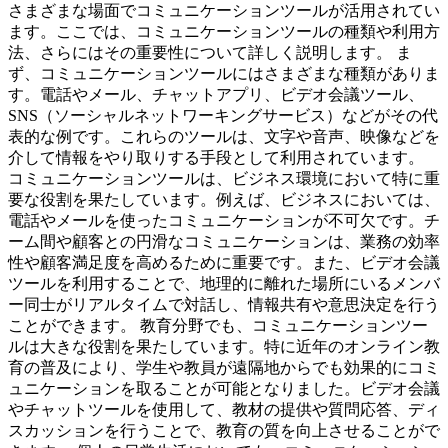
さまざまな場面でコミュニケーションツールが活用されてい
ます。ここでは、コミュニケーションツールの種類や利用方
法、さらにはその重要性について詳しく説明します。 ま
ず、コミュニケーションツールにはさまざまな種類がありま
す。電話やメール、チャットアプリ、ビデオ会議ツール、
SNS（ソーシャルネットワーキングサービス）などがその代
表的な例です。これらのツールは、文字や音声、映像などを
介して情報をやり取りする手段として利用されています。
コミュニケーションツールは、ビジネス環境において特に重
要な役割を果たしています。例えば、ビジネスにおいては、
電話やメールを使ったコミュニケーションが不可欠です。チ
ーム間や顧客との円滑なコミュニケーションは、業務の効率
性や顧客満足度を高めるために重要です。また、ビデオ会議
ツールを利用することで、地理的に離れた場所にいるメンバ
ー同士がリアルタイムで対話し、情報共有や意思決定を行う
ことができます。 教育分野でも、コミュニケーションツー
ルは大きな役割を果たしています。特に近年のオンライン教
育の普及により、学生や教員が遠隔地からでも効果的にコミ
ュニケーションを取ることが可能となりました。ビデオ会議
やチャットツールを使用して、教材の提供や質問応答、ディ
スカッションを行うことで、教育の質を向上させることがで