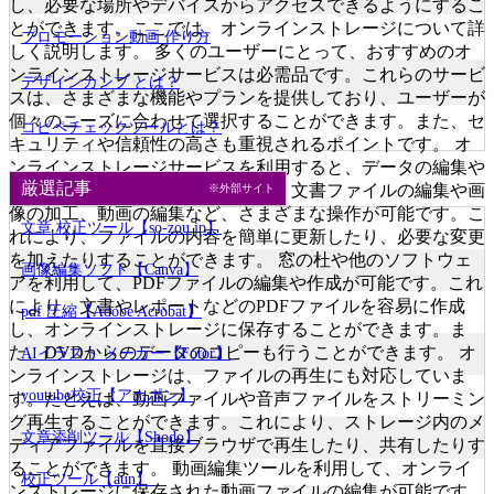
し、必要な場所やデバイスからアクセスできるようにするこ
とができます。ここでは、オンラインストレージについて詳
プロモーション動画 作り方
しく説明します。 多くのユーザーにとって、おすすめのオ
ンラインストレージサービスは必需品です。これらのサービ
デザインカンプ とは？
スは、さまざまな機能やプランを提供しており、ユーザーが
個々のニーズに合わせて選択することができます。また、セ
コピペチェックツールとは？
キュリティや信頼性の高さも重視されるポイントです。 オ
ンラインストレージサービスを利用すると、データの編集や
厳選記事
管理が容易になります。たとえば、文書ファイルの編集や画
※外部サイト
像の加工、動画の編集など、さまざまな操作が可能です。こ
文章 校正ツール【so-zou.jp】
れにより、ファイルの内容を簡単に更新したり、必要な変更
を加えたりすることができます。 窓の杜や他のソフトウェ
画像編集ソフト【Canva】
アを利用して、PDFファイルの編集や作成が可能です。これ
により、文書やレポートなどのPDFファイルを容易に作成
pdf 圧縮【Adobe Acrobat】
し、オンラインストレージに保存することができます。ま
た、DVDからのデータのコピーも行うことができます。 オ
AIイラスト メーカー【Fotor】
ンラインストレージは、ファイルの再生にも対応していま
youtube校正【アカポン】
す。たとえば、動画ファイルや音声ファイルをストリーミン
グ再生することができます。これにより、ストレージ内のメ
文章添削ツール【Shodo】
ディアファイルを直接ブラウザで再生したり、共有したりす
ることができます。 動画編集ツールを利用して、オンライ
校正ツール【aun】
ンストレージに保存された動画ファイルの編集が可能です。