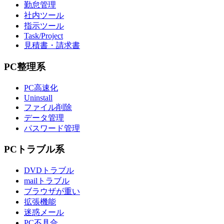
勤怠管理
社内ツール
指示ツール
Task/Project
見積書・請求書
PC整理系
PC高速化
Uninstall
ファイル削除
データ管理
パスワード管理
PCトラブル系
DVDトラブル
mailトラブル
ブラウザが重い
拡張機能
迷惑メール
PC不具合