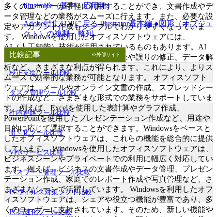
Illustrator（基本・応用編）
多くのユーザーが手軽に利用することができ、文書作成やデ
ータ管理などの業務がスムーズに行えます。また、必要な設
Adobe特集TOPに戻る Illustrator基本編 ●図形（オブジェ
定やアカウント作成もシンプルでわかりやすくなっていま
クト）の複製・整列...
す。 Windowsを使用したオフィスソフトウェアには、
AI（人工知能）技術が活用されているものもあります。AI
比較記事
※外部サイト
を活用することで、作業効率の向上や誤りの修正、データ解
析など、さまざまな利点が得られます。これにより、よりス
校正支援ツール比較
ムーズで効率的な業務が可能となります。 オフィスソフト
ウェアは、メールやオンライン文書の作成、スプレッドシー
タスク管理ツール比較
トの作成など、さまざまな形式での業務をサポートしていま
す。例えば、Excelを使用した表計算やグラフ作成、
社内連絡ツール比較
PowerPointを使用したプレゼンテーション作成など、用途や
目的に応じて選択することができます。Windowsをベースと
暗号化ツール比較
したオフィスソフトウェアは、これらの機能を総合的に提供
しています。 Windowsを使用したオフィスソフトウェアは、
VPNサービス比較
ビジネスシーンやプライベートでの利用に幅広く対応してい
ます。例えば、ビジネスの文書作成やデータ管理、プレゼン
パスワード管理ツール比較
テーション作成、家庭でのレポート作成や写真管理など、さ
まざまなシーンで活躍しています。 Windowsを利用したオフ
PCウイルス対策ソフト比較
ィスソフトウェアは、シェアや役立つ機能が豊富であり、多
くのユーザーに支持されています。そのため、新しい機能や
PC高速化ツール比較