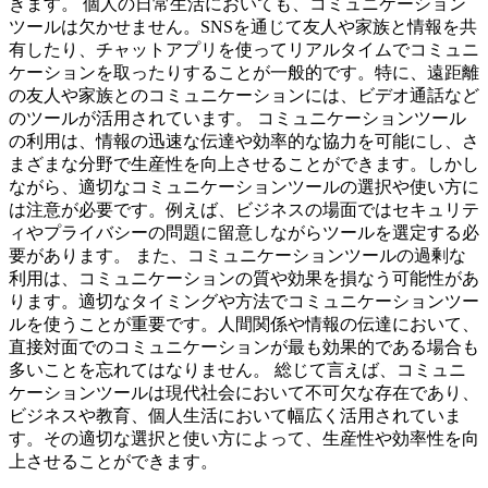
きます。 個人の日常生活においても、コミュニケーション
ツールは欠かせません。SNSを通じて友人や家族と情報を共
有したり、チャットアプリを使ってリアルタイムでコミュニ
ケーションを取ったりすることが一般的です。特に、遠距離
の友人や家族とのコミュニケーションには、ビデオ通話など
のツールが活用されています。 コミュニケーションツール
の利用は、情報の迅速な伝達や効率的な協力を可能にし、さ
まざまな分野で生産性を向上させることができます。しかし
ながら、適切なコミュニケーションツールの選択や使い方に
は注意が必要です。例えば、ビジネスの場面ではセキュリテ
ィやプライバシーの問題に留意しながらツールを選定する必
要があります。 また、コミュニケーションツールの過剰な
利用は、コミュニケーションの質や効果を損なう可能性があ
ります。適切なタイミングや方法でコミュニケーションツー
ルを使うことが重要です。人間関係や情報の伝達において、
直接対面でのコミュニケーションが最も効果的である場合も
多いことを忘れてはなりません。 総じて言えば、コミュニ
ケーションツールは現代社会において不可欠な存在であり、
ビジネスや教育、個人生活において幅広く活用されていま
す。その適切な選択と使い方によって、生産性や効率性を向
上させることができます。