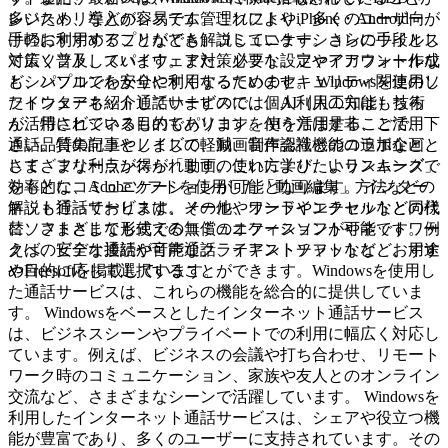
レジストリなどのシステム管理ソフトやiPhone・Android向
多いため、導入が容易です。これにより、多くのユーザーが
けのおすすめアプリなども解説しています。さらにウイルス
手軽に利用することができ、コミュニケーションの手段とし
対策ソフト、スパイウェア対策ソフト、ファイアフォールな
て広く普及しています。また、必要な設定やアカウント作成
ど、パソコンを安全に利用するためのセキュリティ関連のソ
もシンプルでわかりやすくなっています。 Windowsを使用し
フトウェアも紹介していますので、個人利用の方はもちろ
たインターネット通話サービスには、AI（人工知能）技術
ん、特にビジネス目的でパソコンを使う方は是非、ご活用下
が活用されているものもあります。AIを活用することで、
さい。特集記事としまして、動画制作会社とのコラボ企画と
通話品質の向上やノイズの軽減、音声認識機能の追加など、
して、フリーランスが「動画の使い方学びたいランキング」
さまざまな利点が得られます。これにより、よりスムーズで
をもとに、Adobeソフトを使用した「動画編集」方法などの
効率的なコミュニケーションが可能となります。 インター
解説も行っております。その他、ワードやエクセルなどの代
ネット通話サービスは、メールやオンラインチャットと同様
替ソフトとしても使える無償のオフィスソフトやネットワー
に、さまざまな形式でのコミュニケーションが可能です。例
クへの安全な接続が可能なクライアントソフトなど、おすす
えば、ビデオ通話や音声通話、テキストチャットなど、用途
めFreesoftを掲載しています。
や目的に応じて選択することができます。Windowsを使用し
た通話サービスは、これらの機能を総合的に提供していま
す。 Windowsをベースとしたインターネット通話サービス
は、ビジネスシーンやプライベートでの利用に幅広く対応し
ています。例えば、ビジネスの会議や打ち合わせ、リモート
ワーク時のコミュニケーション、家族や友人とのオンライン
交流など、さまざまなシーンで活躍しています。 Windowsを
利用したインターネット通話サービスは、シェアや役立つ機
能が豊富であり、多くのユーザーに支持されています。その