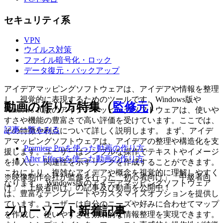
セキュリティ系
VPN
ウイルス対策
ファイル暗号化・ロック
データ復元・バックアップ
アイデアマッピングソフトウェアは、アイデアや情報を整理
し、視覚的に表現するためのツールです。Windows版や
動画の作り方特集（
監修元
）
Windows 10版のアイデアマッピングソフトウェアは、使いや
すさや機能の豊富さで高い評価を受けています。ここでは、
記事一覧をみる
その特徴や利点について詳しく説明します。 まず、アイデ
アマッピングソフトウェアは、アイデアの整理や構造化を支
Premiere Proを使った動画の作り方
援します。ユーザーはシンプルな操作でテキストやイメージ
After Effectsを使った動画の作り方
を挿入し、関連性を示すリンクを作成することができます。
これにより、複雑なアイデアや概念を視覚的に理解しやすく
※映像制作会社が監修を行った「初心者向け」「中級者向
なります。 Windows版のアイデアマッピングソフトウェア
け」「上級者向け」の記事及び動画を公開中！
は、豊富なテンプレートやカスタマイズオプションを提供し
ています。ユーザーは自分のニーズや好みに合わせてマップ
フリーソフト新着記事
を作成し、使いやすさと効果的な情報整理を実現できます。