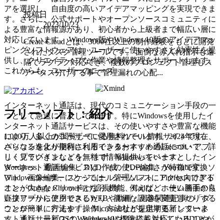
アを選択し、自由度の高いアイデアマッピングを実現できま
投稿日
す。さらに、公式サポートやオープンソースコミュニティに
2023/10/23
よる豊富な情報源があり、初心者から上級者まで幅広い層に
対応しています。 Windows版やWindows 10版のアイデアマッ
Create Cloudとは、3000社以上の制作経験をもとに開発
ピングソフトウェアは、ユーザーに使いやすさと効率性を提
されたタスク管理ツールです。 面倒な赤入れ指示も遠
供し、クリエイティブな作業や情報整理をサポートします。
隔でラクラク対応でき、複数のプロジェクト管理もス
これからも、ユーザーのニーズ
テータス分けする事で管理漏れの心配...
インターネット通話は、現代のコミュニケーション手段の一
フリーソフト：紹介
つとして急速に普及しています。特にWindowsを使用したイ
ンターネット通話サービスは、その使いやすさや豊富な機能
1,000万人以上が閲覧している無料ツール情報サイトです。
により、多くのユーザーに愛用されています。2024年現在、
パソコンをより便利に利用できるおすすめのFreesoft・アプ
さらなる進化が期待されるインターネット通話について、詳
リ・プラグインなどを無料で情報提供しています。
しく見ていきましょう。 まず、Windowsをベースとしたイン
Wordpress、動画編集、DVD作成、PDF編集、YouTube変換ソ
ターネット通話サービスは、その使いやすさが特徴です。
フト、画像編集、スケジュール管理ソフト、Firefox向けアド
Windowsユーザーにとっては、シームレスにアクセスできる
オン・Google Chrome向け拡張機能、Cadなど、使い勝手の良
ことが大きなメリットとなります。例えば、ホーム画面から
いフリーから使用できるWEBや動画・画像関連記事の「ダ
直接アプリにアクセスしたり、詳細な設定を変更したりする
ウンロード」方法や「操作」方法などを定期更新していま
ことが簡単に行えます。 Microsoft社が提供するインターネ
す。また、最新OSのWindows10やMacにも対応したHDDや
ット通話サービスは、Windowsに標準搭載されていることが