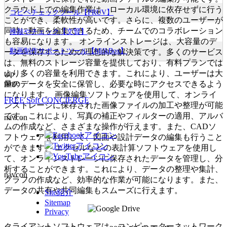
クラウド上での編集作業は、ローカル環境に依存せずに行う
コピペチェックツール【PRUV】
ことができ、柔軟性が高いです。さらに、複数のユーザーが
同時に動画を編集できるため、チームでのコラボレーション
推敲やチェック【文賢】
も容易になります。 オンラインストレージは、大容量のデ
動画制作サポートツール【MilkBox】
ータを保存するための理想的な解決策です。多くのサービス
は、無料のストレージ容量を提供しており、有料プランでは
より多くの容量を利用できます。これにより、ユーザーは大
top
page
量のデータを安全に保管し、必要な時にアクセスできるよう
になります。 画像編集ソフトウェアを使用して、オンライ
FREE Soft CONCIERGE
ンストレージに保存された画像ファイルの加工や整理が可能
です。これにより、写真の補正やフィルターの適用、アルバ
navcon
ムの作成など、さまざまな操作が行えます。また、CADソ
フトウェアを利用して、図面や設計データの編集も行うこと
ができます。 エクセルなどの表計算ソフトウェアを使用し
て、オンラインストレージに保存されたデータを管理し、分
析することができます。これにより、データの整理や集計、
navcon
グラフの作成など、効率的な作業が可能になります。また、
データの共有や共同編集もスムーズに行えます。
Site紹介
Sitemap
Privacy
クライアントソフトウェアは、コンピューターネットワーク