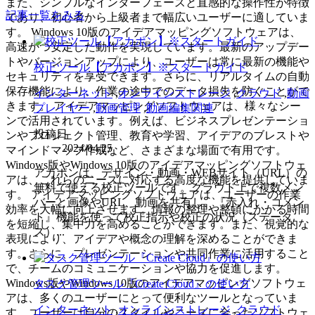
また、シンプルなインターフェースと直感的な操作性が特徴
記事一覧をみる
であり、初心者から上級者まで幅広いユーザーに適していま
す。 Windows 10版のアイデアマッピングソフトウェアは、
高速かつ安定した動作を実現しています。最新のアップデー
トやバージョンアップにより、ユーザーは常に最新の機能や
校正ツール【アカポン】※スタートガイド
セキュリティを享受できます。さらに、リアルタイムの自動
保存機能により、作業の途中でのデータ損失を防ぐことがで
インターネット
,
オンラインストレージ
,
クラウド
,
動画
きます。 アイデアマッピングソフトウェアは、様々なシー
プレイヤー
,
動画管理
,
動画編集関連
ンで活用されています。例えば、ビジネスプレゼンテーショ
投稿日
ンやプロジェクト管理、教育や学習、アイデアのブレストや
2024/04/25
マインドマップ作成など、さまざまな場面で有用です。
Windows版やWindows 10版のアイデアマッピングソフトウェ
アカポンは、デザイン・動画・WEBサイト（URL）の
アは、これらのニーズに対応する高度な機能を提供していま
無料で使える校正ツールです。クラウド上で複数メン
す。 アイデアマッピングソフトウェアは、ユーザーの作業
バーと画像やURL、動画を共有し、『赤入れ・コメン
効率を大幅に向上させます。情報の整理や整頓にかかる時間
ト』機能を使って校正指示や校正の状況（ステータ
を短縮し、集中力を高めることができます。また、視覚的な
ス）...
表現により、アイデアや概念の理解を深めることができま
す。さらに、プレゼンテーションや共同作業に活用すること
で、チームのコミュニケーションや協力を促進します。
Windows版やWindows 10版のアイデアマッピングソフトウェ
タスク管理ツール『Create Cloud』の使い方
アは、多くのユーザーにとって便利なツールとなっていま
インターネット
,
オンラインストレージ
,
クラウド
す。ユーザーは自分のスタイルやニーズに合ったソフトウェ