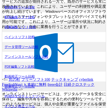
サービスの追加が期待される一方で、既存のサービスも常に
改善されています。これにより、ユーザーの利便性や満足度
動画制作ツール比較
が向上し続けています。 Windowsベースのオフィスソフトウ
ェアは、スマートフォンやタブレットなどのデバイスでも利
動画編集ソフト比較
用が可能です。これにより、ユーザーは場所や状況に制約さ
れることなく、自由に業務を行うことができます。
画像編集 ソフト比較
ペイントソフト比較
データ管理ツール比較
アンインストールソフト比較
PDF編集ソフト比較
動画校正ツール比較
<!--
窓の杜
フリーソフト100
テックキャンプ
cyberlink
FreeSoftNavi
ｋ本的に無料
freee会計
日経クロステック
画像校正ツール比較
Wikipedia
-->
オンラインストレージサービスは、デジタルデータを安全に
外国語文法チェックツール
保存し、編集や共有を容易にするための便利なツールです。
このようなサービスは、個人や企業が重要なファイルを保管
オススメ校正ツール