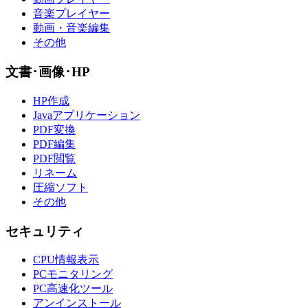
音楽プレイヤー
動画・音楽編集
その他
文書･画像･HP
HP作成
Javaアプリケーション
PDF変換
PDF編集
PDF閲覧
リネーム
圧縮ソフト
その他
セキュリティ
CPU情報表示
PCモニタリング
PC高速化ツール
アンインストール