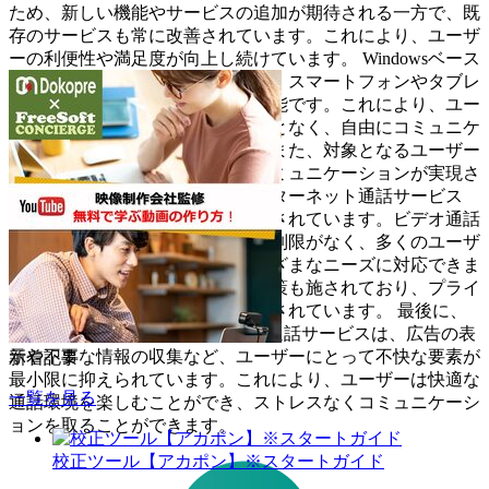
ため、新しい機能やサービスの追加が期待される一方で、既
存のサービスも常に改善されています。これにより、ユーザ
ーの利便性や満足度が向上し続けています。 Windowsベース
のインターネット通話サービスは、スマートフォンやタブレ
ットなどのデバイスでも利用が可能です。これにより、ユー
ザーは場所や状況に制約されることなく、自由にコミュニケ
ーションを取ることができます。また、対象となるユーザー
も広がり、より多くの人々とのコミュニケーションが実現さ
れます。 Windowsを使用したインターネット通話サービス
は、その高い品質と安定性で信頼されています。ビデオ通話
や音声通話の最大数や通話時間に制限がなく、多くのユーザ
ーが同時に利用できるため、さまざまなニーズに対応できま
す。また、最新のセキュリティ対策も施されており、プライ
バシーと情報セキュリティが確保されています。 最後に、
Windowsベースのインターネット通話サービスは、広告の表
示や不要な情報の収集など、ユーザーにとって不快な要素が
新着記事
最小限に抑えられています。これにより、ユーザーは快適な
一覧を見る
通話環境を楽しむことができ、ストレスなくコミュニケーシ
ョンを取ることができます。
校正ツール【アカポン】※スタートガイド