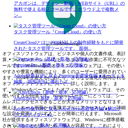
アカポンは、デザイン・動画・WEBサイト（URL）の
無料で使える校正ツールです。クラウド上で複数メ
ン...
タスク管理ツール『Create Cloud』の使い方
CreateCloudとは、3000社以上の制作経験をもとに開発
されたタスク管理ツールです。 面倒...
オフィスソフトウェアは、ビジネスや個人の文書作成、表計
算、プレゼンテーションなど、さまざまな作業に不可欠なツ
Premiere Pro（基礎・基本・応用編）
ールです。Windows版のオフィスソフトウェアは、その使い
やすさや豊富な機能により、多くのユーザーに愛用されてい
Adobe特集TOPに戻る Premiere基礎操作編 ●オーディオ
ます。2024年を迎えるにあたり、さらなる進化が期待される
編集、場面演出に優れたエ...
オフィスソフトウェアについて、詳しく説明します。 ま
ず、Windowsをベースとしたオフィスソフトウェアは、その
使いやすさが特徴です。Windowsユーザーにとっては、シー
AfterEffects（基礎・基本・応用編）
ムレスにアクセスできることが大きなメリットとなります。
例えば、ホーム画面から直接アプリにアクセスしたり、詳細
Adobe特集TOPに戻る AfterEffects基礎操作編 ●解説グ
な設定を変更したりすることが簡単に行えます。 Microsoft
ラフエディター ●...
社が提供するオフィスソフトウェアは、Windowsに標準搭載
されていることが多いため、導入が容易です。これにより、