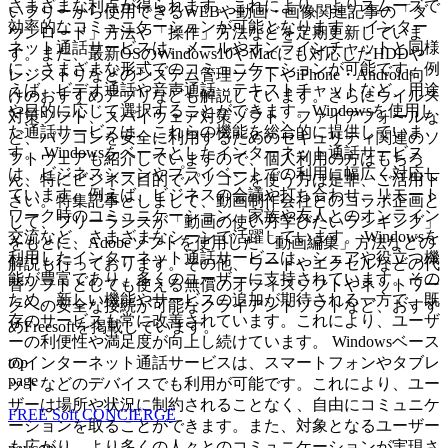
さまざまな利点が得られます。これにより、よりスムーズで
いフリーから使用できるWEBや動画・画像関連記事の「ダ
効率的なコミュニケーションが可能となります。 インター
ウンロード」方法や「操作」方法などを定期更新していま
ネット通話サービスは、メールやオンラインチャットと同様
す。また、最新OSのWindows10やMacにも対応したHDDや
に、さまざまな形式でのコミュニケーションが可能です。例
レジストリなどのシステム管理ソフトやiPhone・Android向
えば、ビデオ通話や音声通話、テキストチャットなど、用途
けのおすすめアプリなども解説しています。さらにウイルス
や目的に応じて選択することができます。Windowsを使用し
対策ソフト、スパイウェア対策ソフト、ファイアフォールな
た通話サービスは、これらの機能を総合的に提供していま
ど、パソコンを安全に利用するためのセキュリティ関連のソ
す。 Windowsをベースとしたインターネット通話サービス
フトウェアも紹介していますので、個人利用の方はもちろ
は、ビジネスシーンやプライベートでの利用に幅広く対応し
ん、特にビジネス目的でパソコンを使う方は是非、ご活用下
ています。例えば、ビジネスの会議や打ち合わせ、リモート
さい。特集記事としまして、動画制作会社とのコラボ企画と
ワーク時のコミュニケーション、家族や友人とのオンライン
して、フリーランスが「動画の使い方学びたいランキング」
交流など、さまざまなシーンで活躍しています。 Windowsを
をもとに、Adobeソフトを使用した「動画編集」方法などの
利用したインターネット通話サービスは、シェアや役立つ機
解説も行っております。その他、ワードやエクセルなどの代
能が豊富であり、多くのユーザーに支持されています。その
替ソフトとしても使える無償のオフィスソフトやネットワー
ため、新しい機能やサービスの追加が期待される一方で、既
クへの安全な接続が可能なクライアントソフトなど、おすす
存のサービスも常に改善されています。これにより、ユーザ
めFreesoftを掲載しています。
ーの利便性や満足度が向上し続けています。 Windowsベース
top
のインターネット通話サービスは、スマートフォンやタブレ
page
ットなどのデバイスでも利用が可能です。これにより、ユー
ザーは場所や状況に制約されることなく、自由にコミュニケ
FREE Soft CONCIERGE
ーションを取ることができます。また、対象となるユーザー
も広がり、より多くの人々とのコミュニケーションが実現さ