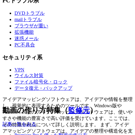
PCトラブル系
DVDトラブル
mailトラブル
ブラウザが重い
拡張機能
迷惑メール
PC不具合
セキュリティ系
VPN
ウイルス対策
ファイル暗号化・ロック
データ復元・バックアップ
アイデアマッピングソフトウェアは、アイデアや情報を整理
し、視覚的に表現するためのツールです。Windows版や
動画の作り方特集（
監修元
）
Windows 10版のアイデアマッピングソフトウェアは、使いや
すさや機能の豊富さで高い評価を受けています。ここでは、
記事一覧をみる
その特徴や利点について詳しく説明します。 まず、アイデ
アマッピングソフトウェアは、アイデアの整理や構造化を支