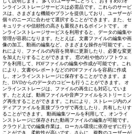
しく説明します。 多くのユーザーにとって、おすすめのオ
ンラインストレージサービスは必需品です。これらのサービ
スは、さまざまな機能やプランを提供しており、ユーザーが
個々のニーズに合わせて選択することができます。また、セ
キュリティや信頼性の高さも重視されるポイントです。 オ
ンラインストレージサービスを利用すると、データの編集や
管理が容易になります。たとえば、文書ファイルの編集や画
像の加工、動画の編集など、さまざまな操作が可能です。こ
れにより、ファイルの内容を簡単に更新したり、必要な変更
を加えたりすることができます。 窓の杜や他のソフトウェ
アを利用して、PDFファイルの編集や作成が可能です。これ
により、文書やレポートなどのPDFファイルを容易に作成
し、オンラインストレージに保存することができます。ま
た、DVDからのデータのコピーも行うことができます。 オ
ンラインストレージは、ファイルの再生にも対応していま
す。たとえば、動画ファイルや音声ファイルをストリーミン
グ再生することができます。これにより、ストレージ内のメ
ディアファイルを直接ブラウザで再生したり、共有したりす
ることができます。 動画編集ツールを利用して、オンライ
ンストレージに保存された動画ファイルの編集が可能です。
クラウド上での編集作業は、ローカル環境に依存せずに行う
ことができ、柔軟性が高いです。さらに、複数のユーザーが