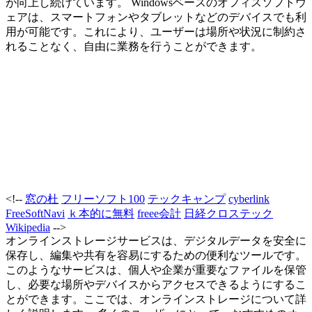
が向上し続けています。 Windowsベースのオフィスソフトウ
ェアは、スマートフォンやタブレットなどのデバイスでも利
用が可能です。これにより、ユーザーは場所や状況に制約さ
れることなく、自由に業務を行うことができます。
<!--
窓の杜
フリーソフト100
テックキャンプ
cyberlink
FreeSoftNavi
ｋ本的に無料
freee会計
日経クロステック
Wikipedia
-->
オンラインストレージサービスは、デジタルデータを安全に
保存し、編集や共有を容易にするための便利なツールです。
このようなサービスは、個人や企業が重要なファイルを保管
し、必要な場所やデバイスからアクセスできるようにするこ
とができます。ここでは、オンラインストレージについて詳