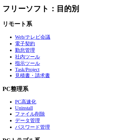
フリーソフト：目的別
リモート系
Web/テレビ会議
電子契約
勤怠管理
社内ツール
指示ツール
Task/Project
見積書・請求書
PC整理系
PC高速化
Uninstall
ファイル削除
データ管理
パスワード管理