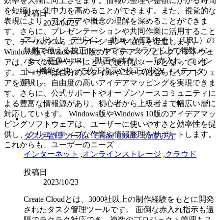
効率を大幅に向上させます。情報の整理や整頓にかかる時間
を短縮し、集中力を高めることができます。また、視覚的な
投稿日
表現により、アイデアや概念の理解を深めることができま
2024/04/25
す。さらに、プレゼンテーションや共同作業に活用すること
アカポンは、デザイン・動画・WEBサイト（URL）の
で、チームのコミュニケーションや協力を促進します。
無料で使える校正ツールです。クラウド上で複数メン
Windows版やWindows 10版のアイデアマッピングソフトウェ
バーと画像やURL、動画を共有し、『赤入れ・コメン
アは、多くのユーザーにとって便利なツールとなっていま
ト』機能を使って校正指示や校正の状況（ステータ
す。ユーザーは自分のスタイルやニーズに合ったソフトウェ
ス）...
アを選択し、自由度の高いアイデアマッピングを実現できま
す。さらに、公式サポートやオープンソースコミュニティに
よる豊富な情報源があり、初心者から上級者まで幅広い層に
対応しています。 Windows版やWindows 10版のアイデアマッ
ピングソフトウェアは、ユーザーに使いやすさと効率性を提
供し、クリエイティブな作業や情報整理をサポートします。
タスク管理ツール『Create Cloud』の使い方
これからも、ユーザーのニーズ
インターネット
,
オンラインストレージ
,
クラウド
投稿日
2023/10/23
Create Cloudとは、3000社以上の制作経験をもとに開発
されたタスク管理ツールです。 面倒な赤入れ指示も遠
隔でラクラク対応でき、複数のプロジェクト管理もス