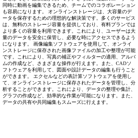
同時に動画を編集できるため、チームでのコラボレーション
も容易になります。 オンラインストレージは、大容量のデ
ータを保存するための理想的な解決策です。多くのサービス
は、無料のストレージ容量を提供しており、有料プランでは
より多くの容量を利用できます。これにより、ユーザーは大
量のデータを安全に保管し、必要な時にアクセスできるよう
になります。 画像編集ソフトウェアを使用して、オンライ
ンストレージに保存された画像ファイルの加工や整理が可能
です。これにより、写真の補正やフィルターの適用、アルバ
ムの作成など、さまざまな操作が行えます。また、CADソ
フトウェアを利用して、図面や設計データの編集も行うこと
ができます。 エクセルなどの表計算ソフトウェアを使用し
て、オンラインストレージに保存されたデータを管理し、分
析することができます。これにより、データの整理や集計、
グラフの作成など、効率的な作業が可能になります。また、
データの共有や共同編集もスムーズに行えます。