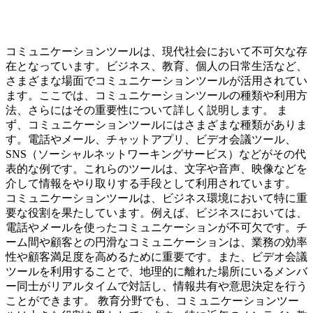
コミュニケーションツールは、現代社会において不可欠な存
在となっています。ビジネス、教育、個人の日常生活など、
さまざまな場面でコミュニケーションツールが活用されてい
ます。ここでは、コミュニケーションツールの種類や利用方
法、さらにはその重要性について詳しく説明します。 ま
ず、コミュニケーションツールにはさまざまな種類がありま
す。電話やメール、チャットアプリ、ビデオ会議ツール、
SNS（ソーシャルネットワーキングサービス）などがその代
表的な例です。これらのツールは、文字や音声、映像などを
介して情報をやり取りする手段として利用されています。
コミュニケーションツールは、ビジネス環境において特に重
要な役割を果たしています。例えば、ビジネスにおいては、
電話やメールを使ったコミュニケーションが不可欠です。チ
ーム間や顧客との円滑なコミュニケーションは、業務の効率
性や顧客満足度を高めるために重要です。また、ビデオ会議
ツールを利用することで、地理的に離れた場所にいるメンバ
ー同士がリアルタイムで対話し、情報共有や意思決定を行う
ことができます。 教育分野でも、コミュニケーションツー