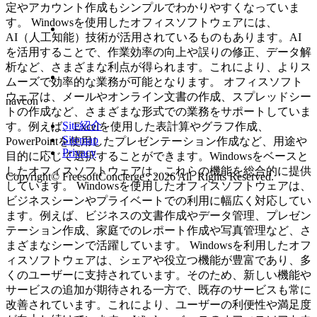
定やアカウント作成もシンプルでわかりやすくなっていま
す。 Windowsを使用したオフィスソフトウェアには、
AI（人工知能）技術が活用されているものもあります。AI
を活用することで、作業効率の向上や誤りの修正、データ解
析など、さまざまな利点が得られます。これにより、よりス
ムーズで効率的な業務が可能となります。 オフィスソフト
ウェアは、メールやオンライン文書の作成、スプレッドシー
navcon
トの作成など、さまざまな形式での業務をサポートしていま
Site紹介
す。例えば、Excelを使用した表計算やグラフ作成、
Sitemap
PowerPointを使用したプレゼンテーション作成など、用途や
Privacy
目的に応じて選択することができます。Windowsをベースと
したオフィスソフトウェアは、これらの機能を総合的に提供
Copyright© FreesoftConcierge , 2026 All Rights Reserved.
しています。 Windowsを使用したオフィスソフトウェアは、
ビジネスシーンやプライベートでの利用に幅広く対応してい
ます。例えば、ビジネスの文書作成やデータ管理、プレゼン
テーション作成、家庭でのレポート作成や写真管理など、さ
まざまなシーンで活躍しています。 Windowsを利用したオフ
ィスソフトウェアは、シェアや役立つ機能が豊富であり、多
くのユーザーに支持されています。そのため、新しい機能や
サービスの追加が期待される一方で、既存のサービスも常に
改善されています。これにより、ユーザーの利便性や満足度