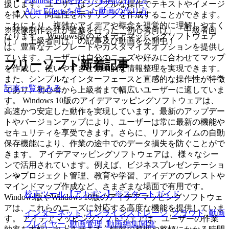
Premiere Proを使った動画の作り方
援します。ユーザーはシンプルな操作でテキストやイメージ
After Effectsを使った動画の作り方
を挿入し、関連性を示すリンクを作成することができます。
これにより、複雑なアイデアや概念を視覚的に理解しやすく
※映像制作会社が監修を行った「初心者向け」「中級者向
なります。 Windows版のアイデアマッピングソフトウェア
け」「上級者向け」の記事及び動画を公開中！
は、豊富なテンプレートやカスタマイズオプションを提供し
ています。ユーザーは自分のニーズや好みに合わせてマップ
フリーソフト新着記事
を作成し、使いやすさと効果的な情報整理を実現できます。
また、シンプルなインターフェースと直感的な操作性が特徴
記事一覧をみる
であり、初心者から上級者まで幅広いユーザーに適していま
す。 Windows 10版のアイデアマッピングソフトウェアは、
高速かつ安定した動作を実現しています。最新のアップデー
トやバージョンアップにより、ユーザーは常に最新の機能や
セキュリティを享受できます。さらに、リアルタイムの自動
保存機能により、作業の途中でのデータ損失を防ぐことがで
きます。 アイデアマッピングソフトウェアは、様々なシー
ンで活用されています。例えば、ビジネスプレゼンテーショ
ンやプロジェクト管理、教育や学習、アイデアのブレストや
マインドマップ作成など、さまざまな場面で有用です。
校正ツール【アカポン】※スタートガイド
Windows版やWindows 10版のアイデアマッピングソフトウェ
アは、これらのニーズに対応する高度な機能を提供していま
インターネット
,
オンラインストレージ
,
クラウド
,
動画
す。 アイデアマッピングソフトウェアは、ユーザーの作業
プレイヤー
,
動画管理
,
動画編集関連