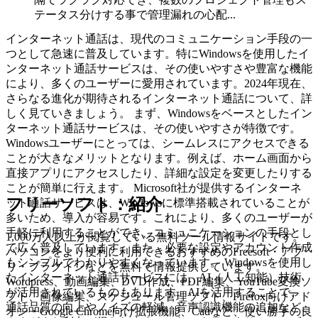
テータス分けする事で管理漏れの心配...
インターネット通話は、現代のコミュニケーション手段の一
つとして急速に普及しています。特にWindowsを使用したイ
ンターネット通話サービスは、その使いやすさや豊富な機能
により、多くのユーザーに愛用されています。2024年現在、
さらなる進化が期待されるインターネット通話について、詳
しく見ていきましょう。 まず、Windowsをベースとしたイン
ターネット通話サービスは、その使いやすさが特徴です。
Windowsユーザーにとっては、シームレスにアクセスできる
ことが大きなメリットとなります。例えば、ホーム画面から
直接アプリにアクセスしたり、詳細な設定を変更したりする
ことが簡単に行えます。 Microsoft社が提供するインターネ
フリーソフト：紹介
ット通話サービスは、Windowsに標準搭載されていることが
多いため、導入が容易です。これにより、多くのユーザーが
手軽に利用することができ、コミュニケーションの手段とし
1,000万人以上が閲覧している無料ツール情報サイトです。
て広く普及しています。また、必要な設定やアカウント作成
パソコンをより便利に利用できるおすすめのFreesoft・アプ
もシンプルでわかりやすくなっています。 Windowsを使用し
リ・プラグインなどを無料で情報提供しています。
たインターネット通話サービスには、AI（人工知能）技術
Wordpress、動画編集、DVD作成、PDF編集、YouTube変換ソ
が活用されているものもあります。AIを活用することで、
フト、画像編集、スケジュール管理ソフト、Firefox向けアド
通話品質の向上やノイズの軽減、音声認識機能の追加など、
オン・Google Chrome向け拡張機能、Cadなど、使い勝手の良