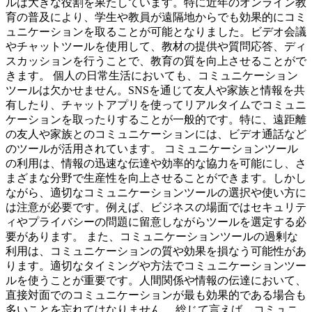
ルは大きな役割を果たしています。特に近年のオンライン教
育の普及により、学生や教員が遠隔地からでも効果的にコミ
ュニケーションを取ることが可能となりました。ビデオ会議
やチャットツールを使用して、教材の提供や質問応答、ディ
スカッションを行うことで、教育の質を向上させることがで
きます。 個人の日常生活においても、コミュニケーション
ツールは欠かせません。SNSを通じて友人や家族と情報を共
有したり、チャットアプリを使ってリアルタイムでコミュニ
ケーションを取ったりすることが一般的です。特に、遠距離
の友人や家族とのコミュニケーションには、ビデオ通話など
のツールが活用されています。 コミュニケーションツール
の利用は、情報の迅速な伝達や効率的な協力を可能にし、さ
まざまな分野で生産性を向上させることができます。しかし
ながら、適切なコミュニケーションツールの選択や使い方に
は注意が必要です。例えば、ビジネスの場面ではセキュリテ
ィやプライバシーの問題に留意しながらツールを選定する必
要があります。 また、コミュニケーションツールの過剰な
利用は、コミュニケーションの質や効果を損なう可能性があ
ります。適切なタイミングや方法でコミュニケーションツー
ルを使うことが重要です。人間関係や情報の伝達において、
直接対面でのコミュニケーションが最も効果的である場合も
多いことを忘れてはなりません。 総じて言えば、コミュニ