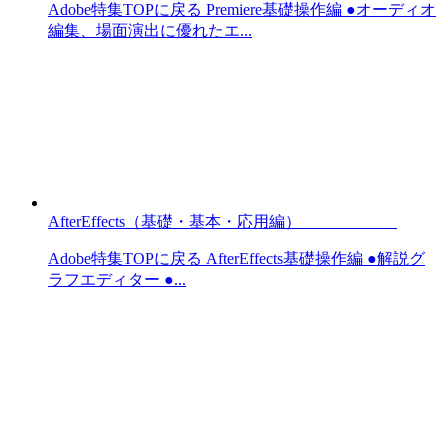
Adobe特集TOPに戻る Premiere基礎操作編 ●オーディオ
編集、場面演出に優れたエ...
AfterEffects（基礎・基本・応用編）
Adobe特集TOPに戻る AfterEffects基礎操作編 ●解説グ
ラフエディター ●...