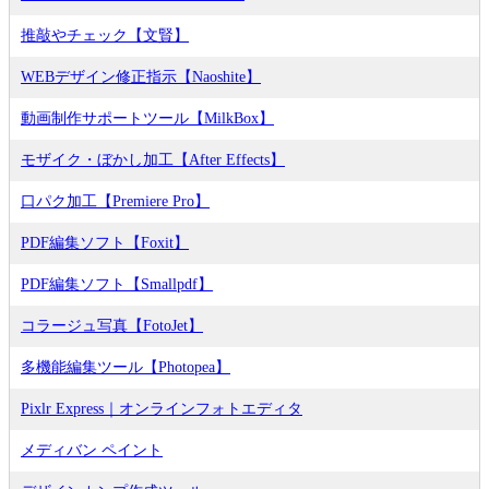
推敲やチェック【文賢】
WEBデザイン修正指示【Naoshite】
動画制作サポートツール【MilkBox】
モザイク・ぼかし加工【After Effects】
口パク加工【Premiere Pro】
PDF編集ソフト【Foxit】
PDF編集ソフト【Smallpdf】
コラージュ写真【FotoJet】
多機能編集ツール【Photopea】
Pixlr Express｜オンラインフォトエディタ
メディバン ペイント