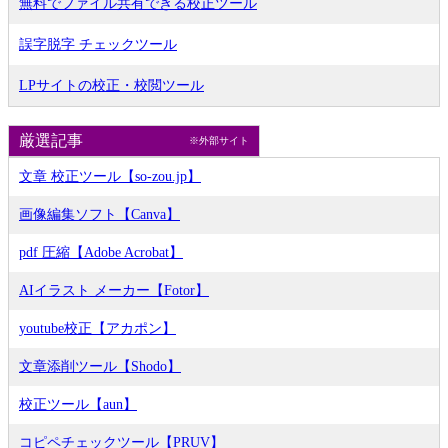
無料でファイル共有できる校正ツール
誤字脱字 チェックツール
LPサイトの校正・校閲ツール
厳選記事
※外部サイト
文章 校正ツール【so-zou.jp】
画像編集ソフト【Canva】
pdf 圧縮【Adobe Acrobat】
AIイラスト メーカー【Fotor】
youtube校正【アカポン】
文章添削ツール【Shodo】
校正ツール【aun】
コピペチェックツール【PRUV】