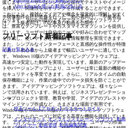
Premiere Proを使った動画の作り方
援します。ユーザーはシンプルな操作でテキストやイメージ
After Effectsを使った動画の作り方
を挿入し、関連性を示すリンクを作成することができます。
これにより、複雑なアイデアや概念を視覚的に理解しやすく
※映像制作会社が監修を行った「初心者向け」「中級者向
なります。 Windows版のアイデアマッピングソフトウェア
け」「上級者向け」の記事及び動画を公開中！
は、豊富なテンプレートやカスタマイズオプションを提供し
ています。ユーザーは自分のニーズや好みに合わせてマップ
フリーソフト新着記事
を作成し、使いやすさと効果的な情報整理を実現できます。
また、シンプルなインターフェースと直感的な操作性が特徴
記事一覧をみる
であり、初心者から上級者まで幅広いユーザーに適していま
す。 Windows 10版のアイデアマッピングソフトウェアは、
高速かつ安定した動作を実現しています。最新のアップデー
トやバージョンアップにより、ユーザーは常に最新の機能や
セキュリティを享受できます。さらに、リアルタイムの自動
保存機能により、作業の途中でのデータ損失を防ぐことがで
きます。 アイデアマッピングソフトウェアは、様々なシー
ンで活用されています。例えば、ビジネスプレゼンテーショ
ンやプロジェクト管理、教育や学習、アイデアのブレストや
マインドマップ作成など、さまざまな場面で有用です。
校正ツール【アカポン】※スタートガイド
Windows版やWindows 10版のアイデアマッピングソフトウェ
アは、これらのニーズに対応する高度な機能を提供していま
インターネット
,
オンラインストレージ
,
クラウド
,
動画
す。 アイデアマッピングソフトウェアは、ユーザーの作業
プレイヤー
,
動画管理
,
動画編集関連