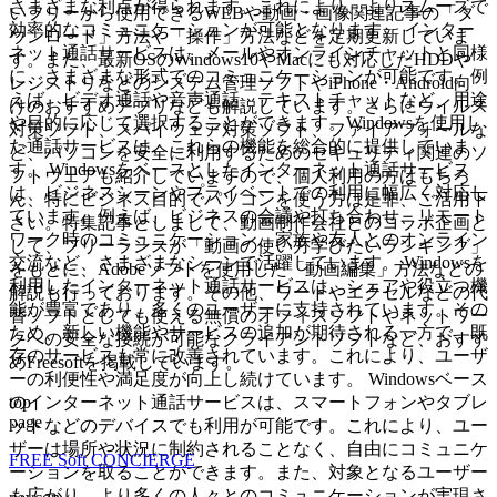
さまざまな利点が得られます。これにより、よりスムーズで
いフリーから使用できるWEBや動画・画像関連記事の「ダ
効率的なコミュニケーションが可能となります。 インター
ウンロード」方法や「操作」方法などを定期更新していま
ネット通話サービスは、メールやオンラインチャットと同様
す。また、最新OSのWindows10やMacにも対応したHDDや
に、さまざまな形式でのコミュニケーションが可能です。例
レジストリなどのシステム管理ソフトやiPhone・Android向
えば、ビデオ通話や音声通話、テキストチャットなど、用途
けのおすすめアプリなども解説しています。さらにウイルス
や目的に応じて選択することができます。Windowsを使用し
対策ソフト、スパイウェア対策ソフト、ファイアフォールな
た通話サービスは、これらの機能を総合的に提供していま
ど、パソコンを安全に利用するためのセキュリティ関連のソ
す。 Windowsをベースとしたインターネット通話サービス
フトウェアも紹介していますので、個人利用の方はもちろ
は、ビジネスシーンやプライベートでの利用に幅広く対応し
ん、特にビジネス目的でパソコンを使う方は是非、ご活用下
ています。例えば、ビジネスの会議や打ち合わせ、リモート
さい。特集記事としまして、動画制作会社とのコラボ企画と
ワーク時のコミュニケーション、家族や友人とのオンライン
して、フリーランスが「動画の使い方学びたいランキング」
交流など、さまざまなシーンで活躍しています。 Windowsを
をもとに、Adobeソフトを使用した「動画編集」方法などの
利用したインターネット通話サービスは、シェアや役立つ機
解説も行っております。その他、ワードやエクセルなどの代
能が豊富であり、多くのユーザーに支持されています。その
替ソフトとしても使える無償のオフィスソフトやネットワー
ため、新しい機能やサービスの追加が期待される一方で、既
クへの安全な接続が可能なクライアントソフトなど、おすす
存のサービスも常に改善されています。これにより、ユーザ
めFreesoftを掲載しています。
ーの利便性や満足度が向上し続けています。 Windowsベース
top
のインターネット通話サービスは、スマートフォンやタブレ
page
ットなどのデバイスでも利用が可能です。これにより、ユー
ザーは場所や状況に制約されることなく、自由にコミュニケ
FREE Soft CONCIERGE
ーションを取ることができます。また、対象となるユーザー
も広がり、より多くの人々とのコミュニケーションが実現さ