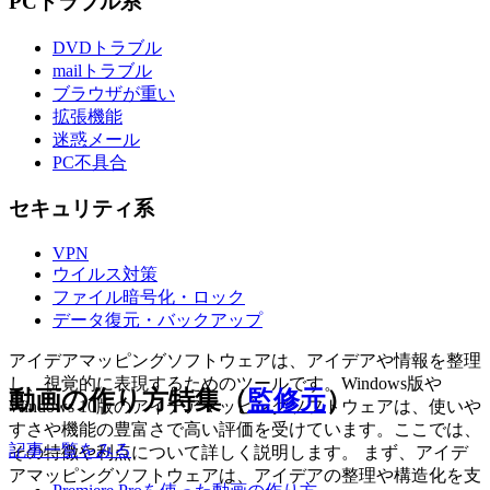
PCトラブル系
DVDトラブル
mailトラブル
ブラウザが重い
拡張機能
迷惑メール
PC不具合
セキュリティ系
VPN
ウイルス対策
ファイル暗号化・ロック
データ復元・バックアップ
アイデアマッピングソフトウェアは、アイデアや情報を整理
し、視覚的に表現するためのツールです。Windows版や
動画の作り方特集（
監修元
）
Windows 10版のアイデアマッピングソフトウェアは、使いや
すさや機能の豊富さで高い評価を受けています。ここでは、
記事一覧をみる
その特徴や利点について詳しく説明します。 まず、アイデ
アマッピングソフトウェアは、アイデアの整理や構造化を支