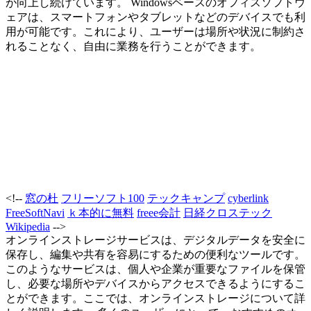
が向上し続けています。 Windowsベースのオフィスソフトウ
ェアは、スマートフォンやタブレットなどのデバイスでも利
用が可能です。これにより、ユーザーは場所や状況に制約さ
れることなく、自由に業務を行うことができます。
<!--
窓の杜
フリーソフト100
テックキャンプ
cyberlink
FreeSoftNavi
ｋ本的に無料
freee会計
日経クロステック
Wikipedia
-->
オンラインストレージサービスは、デジタルデータを安全に
保存し、編集や共有を容易にするための便利なツールです。
このようなサービスは、個人や企業が重要なファイルを保管
し、必要な場所やデバイスからアクセスできるようにするこ
とができます。ここでは、オンラインストレージについて詳