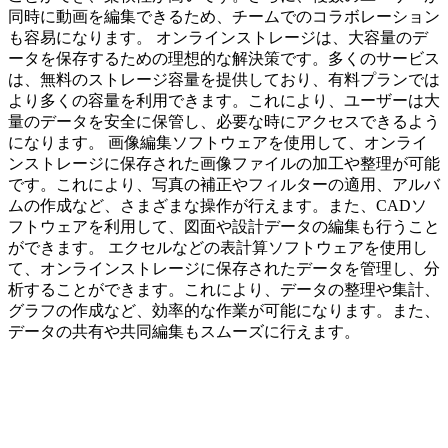
同時に動画を編集できるため、チームでのコラボレーション
も容易になります。 オンラインストレージは、大容量のデ
ータを保存するための理想的な解決策です。多くのサービス
は、無料のストレージ容量を提供しており、有料プランでは
より多くの容量を利用できます。これにより、ユーザーは大
量のデータを安全に保管し、必要な時にアクセスできるよう
になります。 画像編集ソフトウェアを使用して、オンライ
ンストレージに保存された画像ファイルの加工や整理が可能
です。これにより、写真の補正やフィルターの適用、アルバ
ムの作成など、さまざまな操作が行えます。また、CADソ
フトウェアを利用して、図面や設計データの編集も行うこと
ができます。 エクセルなどの表計算ソフトウェアを使用し
て、オンラインストレージに保存されたデータを管理し、分
析することができます。これにより、データの整理や集計、
グラフの作成など、効率的な作業が可能になります。また、
データの共有や共同編集もスムーズに行えます。