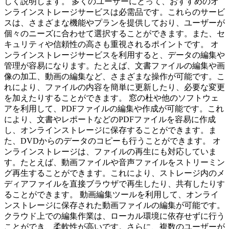
しく説明します。 多くのユーザーにとって、おすすめのオ
ンラインストレージサービスは必需品です。これらのサービ
スは、さまざまな機能やプランを提供しており、ユーザーが
個々のニーズに合わせて選択することができます。また、セ
キュリティや信頼性の高さも重視されるポイントです。 オ
ンラインストレージサービスを利用すると、データの編集や
管理が容易になります。たとえば、文書ファイルの編集や画
像の加工、動画の編集など、さまざまな操作が可能です。こ
れにより、ファイルの内容を簡単に更新したり、必要な変更
を加えたりすることができます。 窓の杜や他のソフトウェ
アを利用して、PDFファイルの編集や作成が可能です。これ
により、文書やレポートなどのPDFファイルを容易に作成
し、オンラインストレージに保存することができます。ま
た、DVDからのデータのコピーも行うことができます。 オ
ンラインストレージは、ファイルの再生にも対応していま
す。たとえば、動画ファイルや音声ファイルをストリーミン
グ再生することができます。これにより、ストレージ内のメ
ディアファイルを直接ブラウザで再生したり、共有したりす
ることができます。 動画編集ツールを利用して、オンライ
ンストレージに保存された動画ファイルの編集が可能です。
クラウド上での編集作業は、ローカル環境に依存せずに行う
ことができ、柔軟性が高いです。さらに、複数のユーザーが