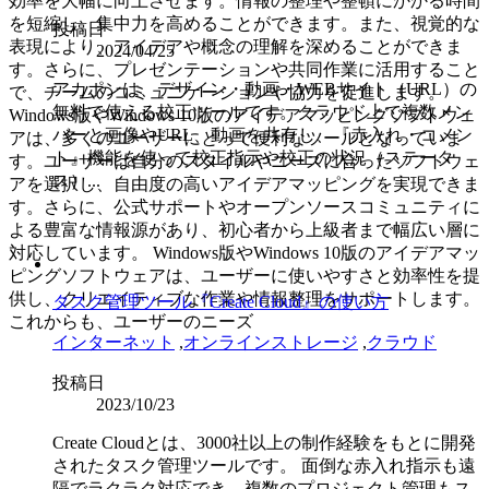
効率を大幅に向上させます。情報の整理や整頓にかかる時間
を短縮し、集中力を高めることができます。また、視覚的な
投稿日
表現により、アイデアや概念の理解を深めることができま
2024/04/25
す。さらに、プレゼンテーションや共同作業に活用すること
アカポンは、デザイン・動画・WEBサイト（URL）の
で、チームのコミュニケーションや協力を促進します。
無料で使える校正ツールです。クラウド上で複数メン
Windows版やWindows 10版のアイデアマッピングソフトウェ
バーと画像やURL、動画を共有し、『赤入れ・コメン
アは、多くのユーザーにとって便利なツールとなっていま
ト』機能を使って校正指示や校正の状況（ステータ
す。ユーザーは自分のスタイルやニーズに合ったソフトウェ
ス）...
アを選択し、自由度の高いアイデアマッピングを実現できま
す。さらに、公式サポートやオープンソースコミュニティに
よる豊富な情報源があり、初心者から上級者まで幅広い層に
対応しています。 Windows版やWindows 10版のアイデアマッ
ピングソフトウェアは、ユーザーに使いやすさと効率性を提
供し、クリエイティブな作業や情報整理をサポートします。
タスク管理ツール『Create Cloud』の使い方
これからも、ユーザーのニーズ
インターネット
,
オンラインストレージ
,
クラウド
投稿日
2023/10/23
Create Cloudとは、3000社以上の制作経験をもとに開発
されたタスク管理ツールです。 面倒な赤入れ指示も遠
隔でラクラク対応でき、複数のプロジェクト管理もス