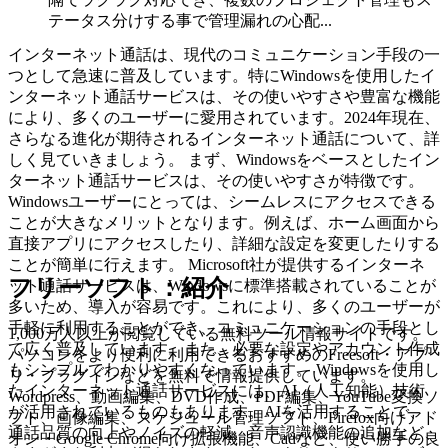
テータス分けする事で管理漏れの心配...
インターネット通話は、現代のコミュニケーション手段の一
つとして急速に普及しています。特にWindowsを使用したイ
ンターネット通話サービスは、その使いやすさや豊富な機能
により、多くのユーザーに愛用されています。2024年現在、
さらなる進化が期待されるインターネット通話について、詳
しく見ていきましょう。 まず、Windowsをベースとしたイン
ターネット通話サービスは、その使いやすさが特徴です。
Windowsユーザーにとっては、シームレスにアクセスできる
ことが大きなメリットとなります。例えば、ホーム画面から
直接アプリにアクセスしたり、詳細な設定を変更したりする
ことが簡単に行えます。 Microsoft社が提供するインターネ
フリーソフト：紹介
ット通話サービスは、Windowsに標準搭載されていることが
多いため、導入が容易です。これにより、多くのユーザーが
手軽に利用することができ、コミュニケーションの手段とし
1,000万人以上が閲覧している無料ツール情報サイトです。
て広く普及しています。また、必要な設定やアカウント作成
パソコンをより便利に利用できるおすすめのFreesoft・アプ
もシンプルでわかりやすくなっています。 Windowsを使用し
リ・プラグインなどを無料で情報提供しています。
たインターネット通話サービスには、AI（人工知能）技術
Wordpress、動画編集、DVD作成、PDF編集、YouTube変換ソ
が活用されているものもあります。AIを活用することで、
フト、画像編集、スケジュール管理ソフト、Firefox向けアド
通話品質の向上やノイズの軽減、音声認識機能の追加など、
オン・Google Chrome向け拡張機能、Cadなど、使い勝手の良