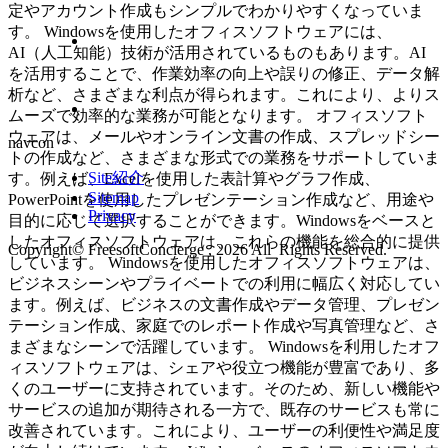
定やアカウント作成もシンプルでわかりやすくなっていま
す。 Windowsを使用したオフィスソフトウェアには、
AI（人工知能）技術が活用されているものもあります。AI
を活用することで、作業効率の向上や誤りの修正、データ解
析など、さまざまな利点が得られます。これにより、よりス
ムーズで効率的な業務が可能となります。 オフィスソフト
ウェアは、メールやオンライン文書の作成、スプレッドシー
navcon
トの作成など、さまざまな形式での業務をサポートしていま
Site紹介
す。例えば、Excelを使用した表計算やグラフ作成、
Sitemap
PowerPointを使用したプレゼンテーション作成など、用途や
Privacy
目的に応じて選択することができます。Windowsをベースと
したオフィスソフトウェアは、これらの機能を総合的に提供
Copyright© FreesoftConcierge , 2026 All Rights Reserved.
しています。 Windowsを使用したオフィスソフトウェアは、
ビジネスシーンやプライベートでの利用に幅広く対応してい
ます。例えば、ビジネスの文書作成やデータ管理、プレゼン
テーション作成、家庭でのレポート作成や写真管理など、さ
まざまなシーンで活躍しています。 Windowsを利用したオフ
ィスソフトウェアは、シェアや役立つ機能が豊富であり、多
くのユーザーに支持されています。そのため、新しい機能や
サービスの追加が期待される一方で、既存のサービスも常に
改善されています。これにより、ユーザーの利便性や満足度