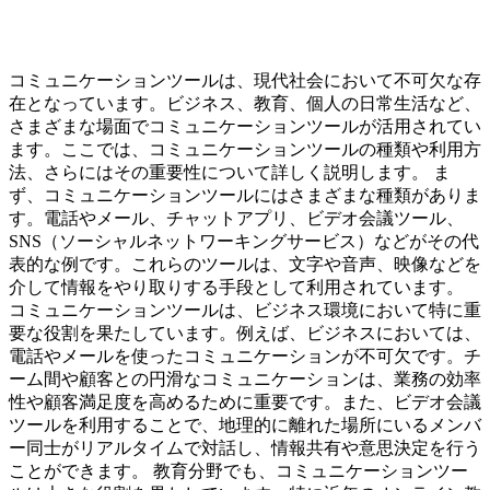
コミュニケーションツールは、現代社会において不可欠な存
在となっています。ビジネス、教育、個人の日常生活など、
さまざまな場面でコミュニケーションツールが活用されてい
ます。ここでは、コミュニケーションツールの種類や利用方
法、さらにはその重要性について詳しく説明します。 ま
ず、コミュニケーションツールにはさまざまな種類がありま
す。電話やメール、チャットアプリ、ビデオ会議ツール、
SNS（ソーシャルネットワーキングサービス）などがその代
表的な例です。これらのツールは、文字や音声、映像などを
介して情報をやり取りする手段として利用されています。
コミュニケーションツールは、ビジネス環境において特に重
要な役割を果たしています。例えば、ビジネスにおいては、
電話やメールを使ったコミュニケーションが不可欠です。チ
ーム間や顧客との円滑なコミュニケーションは、業務の効率
性や顧客満足度を高めるために重要です。また、ビデオ会議
ツールを利用することで、地理的に離れた場所にいるメンバ
ー同士がリアルタイムで対話し、情報共有や意思決定を行う
ことができます。 教育分野でも、コミュニケーションツー