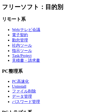
フリーソフト：目的別
リモート系
Web/テレビ会議
電子契約
勤怠管理
社内ツール
指示ツール
Task/Project
見積書・請求書
PC整理系
PC高速化
Uninstall
ファイル削除
データ管理
パスワード管理