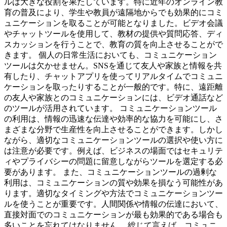
ルは大きな役割を果たしています。特に近年のオンライン教
育の普及により、学生や教員が遠隔地からでも効果的にコミ
ュニケーションを取ることが可能となりました。ビデオ会議
やチャットツールを使用して、教材の提供や質問応答、ディ
スカッションを行うことで、教育の質を向上させることがで
きます。 個人の日常生活においても、コミュニケーション
ツールは欠かせません。SNSを通じて友人や家族と情報を共
有したり、チャットアプリを使ってリアルタイムでコミュニ
ケーションを取ったりすることが一般的です。特に、遠距離
の友人や家族とのコミュニケーションには、ビデオ通話など
のツールが活用されています。 コミュニケーションツール
の利用は、情報の迅速な伝達や効率的な協力を可能にし、さ
まざまな分野で生産性を向上させることができます。しかし
ながら、適切なコミュニケーションツールの選択や使い方に
は注意が必要です。例えば、ビジネスの場面ではセキュリテ
ィやプライバシーの問題に留意しながらツールを選定する必
要があります。 また、コミュニケーションツールの過剰な
利用は、コミュニケーションの質や効果を損なう可能性があ
ります。適切なタイミングや方法でコミュニケーションツー
ルを使うことが重要です。人間関係や情報の伝達において、
直接対面でのコミュニケーションが最も効果的である場合も
多いことを忘れてはなりません。 総じて言えば、コミュニ