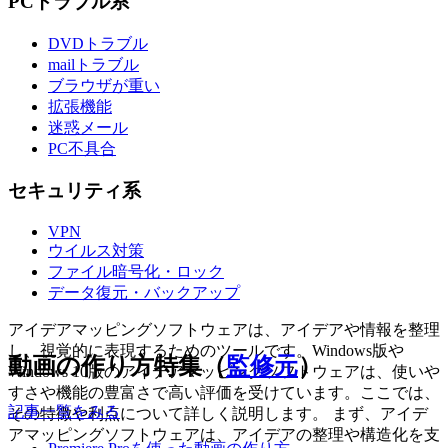
PCトラブル系
DVDトラブル
mailトラブル
ブラウザが重い
拡張機能
迷惑メール
PC不具合
セキュリティ系
VPN
ウイルス対策
ファイル暗号化・ロック
データ復元・バックアップ
アイデアマッピングソフトウェアは、アイデアや情報を整理
し、視覚的に表現するためのツールです。Windows版や
動画の作り方特集（
監修元
）
Windows 10版のアイデアマッピングソフトウェアは、使いや
すさや機能の豊富さで高い評価を受けています。ここでは、
記事一覧をみる
その特徴や利点について詳しく説明します。 まず、アイデ
アマッピングソフトウェアは、アイデアの整理や構造化を支