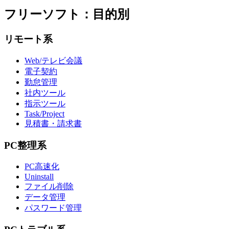
フリーソフト：目的別
リモート系
Web/テレビ会議
電子契約
勤怠管理
社内ツール
指示ツール
Task/Project
見積書・請求書
PC整理系
PC高速化
Uninstall
ファイル削除
データ管理
パスワード管理