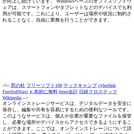
が向上し続けています。 Windowsベースのオフィスソフトウ
ェアは、スマートフォンやタブレットなどのデバイスでも利
用が可能です。これにより、ユーザーは場所や状況に制約さ
れることなく、自由に業務を行うことができます。
<!--
窓の杜
フリーソフト100
テックキャンプ
cyberlink
FreeSoftNavi
ｋ本的に無料
freee会計
日経クロステック
Wikipedia
-->
オンラインストレージサービスは、デジタルデータを安全に
保存し、編集や共有を容易にするための便利なツールです。
このようなサービスは、個人や企業が重要なファイルを保管
し、必要な場所やデバイスからアクセスできるようにするこ
とができます。ここでは、オンラインストレージについて詳