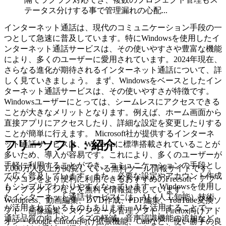
テータス分けする事で管理漏れの心配...
インターネット通話は、現代のコミュニケーション手段の一
つとして急速に普及しています。特にWindowsを使用したイ
ンターネット通話サービスは、その使いやすさや豊富な機能
により、多くのユーザーに愛用されています。2024年現在、
さらなる進化が期待されるインターネット通話について、詳
しく見ていきましょう。 まず、Windowsをベースとしたイン
ターネット通話サービスは、その使いやすさが特徴です。
Windowsユーザーにとっては、シームレスにアクセスできる
ことが大きなメリットとなります。例えば、ホーム画面から
直接アプリにアクセスしたり、詳細な設定を変更したりする
ことが簡単に行えます。 Microsoft社が提供するインターネ
フリーソフト：紹介
ット通話サービスは、Windowsに標準搭載されていることが
多いため、導入が容易です。これにより、多くのユーザーが
手軽に利用することができ、コミュニケーションの手段とし
1,000万人以上が閲覧している無料ツール情報サイトです。
て広く普及しています。また、必要な設定やアカウント作成
パソコンをより便利に利用できるおすすめのFreesoft・アプ
もシンプルでわかりやすくなっています。 Windowsを使用し
リ・プラグインなどを無料で情報提供しています。
たインターネット通話サービスには、AI（人工知能）技術
Wordpress、動画編集、DVD作成、PDF編集、YouTube変換ソ
が活用されているものもあります。AIを活用することで、
フト、画像編集、スケジュール管理ソフト、Firefox向けアド
通話品質の向上やノイズの軽減、音声認識機能の追加など、
オン・Google Chrome向け拡張機能、Cadなど、使い勝手の良