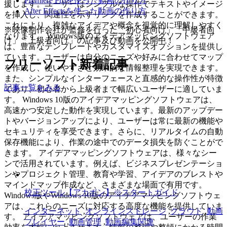
Premiere Proを使った動画の作り方
援します。ユーザーはシンプルな操作でテキストやイメージ
After Effectsを使った動画の作り方
を挿入し、関連性を示すリンクを作成することができます。
これにより、複雑なアイデアや概念を視覚的に理解しやすく
※映像制作会社が監修を行った「初心者向け」「中級者向
なります。 Windows版のアイデアマッピングソフトウェア
け」「上級者向け」の記事及び動画を公開中！
は、豊富なテンプレートやカスタマイズオプションを提供し
ています。ユーザーは自分のニーズや好みに合わせてマップ
フリーソフト新着記事
を作成し、使いやすさと効果的な情報整理を実現できます。
また、シンプルなインターフェースと直感的な操作性が特徴
記事一覧をみる
であり、初心者から上級者まで幅広いユーザーに適していま
す。 Windows 10版のアイデアマッピングソフトウェアは、
高速かつ安定した動作を実現しています。最新のアップデー
トやバージョンアップにより、ユーザーは常に最新の機能や
セキュリティを享受できます。さらに、リアルタイムの自動
保存機能により、作業の途中でのデータ損失を防ぐことがで
きます。 アイデアマッピングソフトウェアは、様々なシー
ンで活用されています。例えば、ビジネスプレゼンテーショ
ンやプロジェクト管理、教育や学習、アイデアのブレストや
マインドマップ作成など、さまざまな場面で有用です。
校正ツール【アカポン】※スタートガイド
Windows版やWindows 10版のアイデアマッピングソフトウェ
アは、これらのニーズに対応する高度な機能を提供していま
インターネット
,
オンラインストレージ
,
クラウド
,
動画
す。 アイデアマッピングソフトウェアは、ユーザーの作業
プレイヤー
,
動画管理
,
動画編集関連