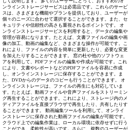
しく説明します。 多くのユーザーにとって、おすすめのオ
ンラインストレージサービスは必需品です。これらのサービ
スは、さまざまな機能やプランを提供しており、ユーザーが
個々のニーズに合わせて選択することができます。また、セ
キュリティや信頼性の高さも重視されるポイントです。 オ
ンラインストレージサービスを利用すると、データの編集や
管理が容易になります。たとえば、文書ファイルの編集や画
像の加工、動画の編集など、さまざまな操作が可能です。こ
れにより、ファイルの内容を簡単に更新したり、必要な変更
を加えたりすることができます。 窓の杜や他のソフトウェ
アを利用して、PDFファイルの編集や作成が可能です。これ
により、文書やレポートなどのPDFファイルを容易に作成
し、オンラインストレージに保存することができます。ま
た、DVDからのデータのコピーも行うことができます。 オ
ンラインストレージは、ファイルの再生にも対応していま
す。たとえば、動画ファイルや音声ファイルをストリーミン
グ再生することができます。これにより、ストレージ内のメ
ディアファイルを直接ブラウザで再生したり、共有したりす
ることができます。 動画編集ツールを利用して、オンライ
ンストレージに保存された動画ファイルの編集が可能です。
クラウド上での編集作業は、ローカル環境に依存せずに行う
ことができ、柔軟性が高いです。さらに、複数のユーザーが