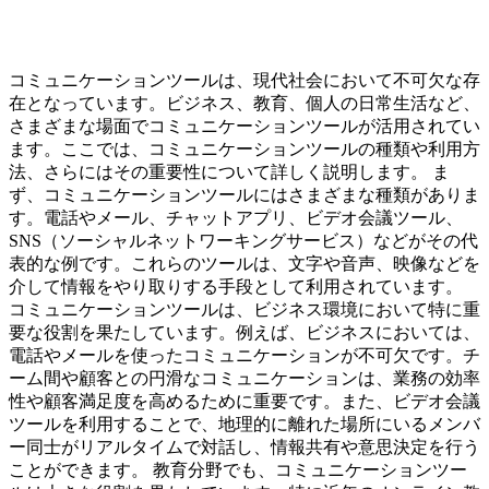
コミュニケーションツールは、現代社会において不可欠な存
在となっています。ビジネス、教育、個人の日常生活など、
さまざまな場面でコミュニケーションツールが活用されてい
ます。ここでは、コミュニケーションツールの種類や利用方
法、さらにはその重要性について詳しく説明します。 ま
ず、コミュニケーションツールにはさまざまな種類がありま
す。電話やメール、チャットアプリ、ビデオ会議ツール、
SNS（ソーシャルネットワーキングサービス）などがその代
表的な例です。これらのツールは、文字や音声、映像などを
介して情報をやり取りする手段として利用されています。
コミュニケーションツールは、ビジネス環境において特に重
要な役割を果たしています。例えば、ビジネスにおいては、
電話やメールを使ったコミュニケーションが不可欠です。チ
ーム間や顧客との円滑なコミュニケーションは、業務の効率
性や顧客満足度を高めるために重要です。また、ビデオ会議
ツールを利用することで、地理的に離れた場所にいるメンバ
ー同士がリアルタイムで対話し、情報共有や意思決定を行う
ことができます。 教育分野でも、コミュニケーションツー