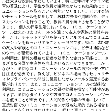
ルは大きな役割を果たしています。特に近年のオンライン教
育の普及により、学生や教員が遠隔地からでも効果的にコミ
ュニケーションを取ることが可能となりました。ビデオ会議
やチャットツールを使用して、教材の提供や質問応答、ディ
スカッションを行うことで、教育の質を向上させることがで
きます。 個人の日常生活においても、コミュニケーション
ツールは欠かせません。SNSを通じて友人や家族と情報を共
有したり、チャットアプリを使ってリアルタイムでコミュニ
ケーションを取ったりすることが一般的です。特に、遠距離
の友人や家族とのコミュニケーションには、ビデオ通話など
のツールが活用されています。 コミュニケーションツール
の利用は、情報の迅速な伝達や効率的な協力を可能にし、さ
まざまな分野で生産性を向上させることができます。しかし
ながら、適切なコミュニケーションツールの選択や使い方に
は注意が必要です。例えば、ビジネスの場面ではセキュリテ
ィやプライバシーの問題に留意しながらツールを選定する必
要があります。 また、コミュニケーションツールの過剰な
利用は、コミュニケーションの質や効果を損なう可能性があ
ります。適切なタイミングや方法でコミュニケーションツー
ルを使うことが重要です。人間関係や情報の伝達において、
直接対面でのコミュニケーションが最も効果的である場合も
多いことを忘れてはなりません。 総じて言えば、コミュニ