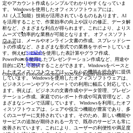
定やアカウント作成もシンプルでわかりやすくなっていま
す。 Windowsを使用したオフィスソフトウェアには、
AI（人工知能）技術が活用されているものもあります。AI
を活用することで、作業効率の向上や誤りの修正、データ解
析など、さまざまな利点が得られます。これにより、よりス
ムーズで効率的な業務が可能となります。 オフィスソフト
ウェアは、メールやオンライン文書の作成、スプレッドシー
navcon
トの作成など、さまざまな形式での業務をサポートしていま
Site紹介
す。例えば、Excelを使用した表計算やグラフ作成、
Sitemap
PowerPointを使用したプレゼンテーション作成など、用途や
Privacy
目的に応じて選択することができます。Windowsをベースと
したオフィスソフトウェアは、これらの機能を総合的に提供
Copyright© FreesoftConcierge , 2026 All Rights Reserved.
しています。 Windowsを使用したオフィスソフトウェアは、
ビジネスシーンやプライベートでの利用に幅広く対応してい
ます。例えば、ビジネスの文書作成やデータ管理、プレゼン
テーション作成、家庭でのレポート作成や写真管理など、さ
まざまなシーンで活躍しています。 Windowsを利用したオフ
ィスソフトウェアは、シェアや役立つ機能が豊富であり、多
くのユーザーに支持されています。そのため、新しい機能や
サービスの追加が期待される一方で、既存のサービスも常に
改善されています。これにより、ユーザーの利便性や満足度