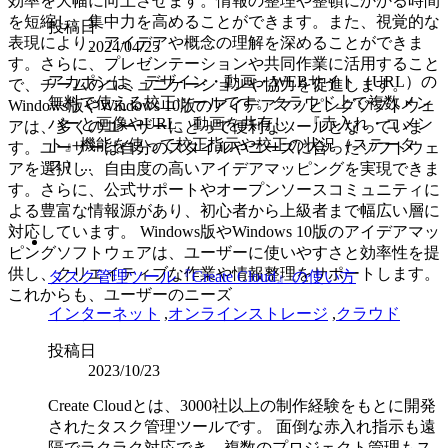
効率を大幅に向上させます。情報の整理や整頓にかかる時間
を短縮し、集中力を高めることができます。また、視覚的な
投稿日
表現により、アイデアや概念の理解を深めることができま
2024/04/25
す。さらに、プレゼンテーションや共同作業に活用すること
アカポンは、デザイン・動画・WEBサイト（URL）の
で、チームのコミュニケーションや協力を促進します。
無料で使える校正ツールです。クラウド上で複数メン
Windows版やWindows 10版のアイデアマッピングソフトウェ
バーと画像やURL、動画を共有し、『赤入れ・コメン
アは、多くのユーザーにとって便利なツールとなっていま
ト』機能を使って校正指示や校正の状況（ステータ
す。ユーザーは自分のスタイルやニーズに合ったソフトウェ
ス）...
アを選択し、自由度の高いアイデアマッピングを実現できま
す。さらに、公式サポートやオープンソースコミュニティに
よる豊富な情報源があり、初心者から上級者まで幅広い層に
対応しています。 Windows版やWindows 10版のアイデアマッ
ピングソフトウェアは、ユーザーに使いやすさと効率性を提
供し、クリエイティブな作業や情報整理をサポートします。
タスク管理ツール『Create Cloud』の使い方
これからも、ユーザーのニーズ
インターネット
,
オンラインストレージ
,
クラウド
投稿日
2023/10/23
Create Cloudとは、3000社以上の制作経験をもとに開発
されたタスク管理ツールです。 面倒な赤入れ指示も遠
隔でラクラク対応でき、複数のプロジェクト管理もス