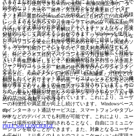
さまざまな利点が得られます。これにより、よりスムーズで
いフリーから使用できるWEBや動画・画像関連記事の「ダ
効率的なコミュニケーションが可能となります。 インター
ウンロード」方法や「操作」方法などを定期更新していま
ネット通話サービスは、メールやオンラインチャットと同様
す。また、最新OSのWindows10やMacにも対応したHDDや
に、さまざまな形式でのコミュニケーションが可能です。例
レジストリなどのシステム管理ソフトやiPhone・Android向
えば、ビデオ通話や音声通話、テキストチャットなど、用途
けのおすすめアプリなども解説しています。さらにウイルス
や目的に応じて選択することができます。Windowsを使用し
対策ソフト、スパイウェア対策ソフト、ファイアフォールな
た通話サービスは、これらの機能を総合的に提供していま
ど、パソコンを安全に利用するためのセキュリティ関連のソ
す。 Windowsをベースとしたインターネット通話サービス
フトウェアも紹介していますので、個人利用の方はもちろ
は、ビジネスシーンやプライベートでの利用に幅広く対応し
ん、特にビジネス目的でパソコンを使う方は是非、ご活用下
ています。例えば、ビジネスの会議や打ち合わせ、リモート
さい。特集記事としまして、動画制作会社とのコラボ企画と
ワーク時のコミュニケーション、家族や友人とのオンライン
して、フリーランスが「動画の使い方学びたいランキング」
交流など、さまざまなシーンで活躍しています。 Windowsを
をもとに、Adobeソフトを使用した「動画編集」方法などの
利用したインターネット通話サービスは、シェアや役立つ機
解説も行っております。その他、ワードやエクセルなどの代
能が豊富であり、多くのユーザーに支持されています。その
替ソフトとしても使える無償のオフィスソフトやネットワー
ため、新しい機能やサービスの追加が期待される一方で、既
クへの安全な接続が可能なクライアントソフトなど、おすす
存のサービスも常に改善されています。これにより、ユーザ
めFreesoftを掲載しています。
ーの利便性や満足度が向上し続けています。 Windowsベース
top
のインターネット通話サービスは、スマートフォンやタブレ
page
ットなどのデバイスでも利用が可能です。これにより、ユー
ザーは場所や状況に制約されることなく、自由にコミュニケ
FREE Soft CONCIERGE
ーションを取ることができます。また、対象となるユーザー
も広がり、より多くの人々とのコミュニケーションが実現さ