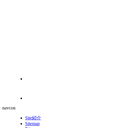
navcon
Site紹介
Sitemap