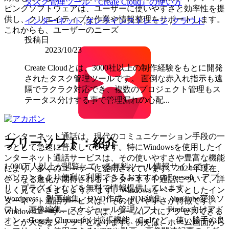
タスク管理ツール『Create Cloud』の使い方
ピングソフトウェアは、ユーザーに使いやすさと効率性を提
供し、クリエイティブな作業や情報整理をサポートします。
インターネット
,
オンラインストレージ
,
クラウド
これからも、ユーザーのニーズ
投稿日
2023/10/23
Create Cloudとは、3000社以上の制作経験をもとに開発
されたタスク管理ツールです。 面倒な赤入れ指示も遠
隔でラクラク対応でき、複数のプロジェクト管理もス
テータス分けする事で管理漏れの心配...
インターネット通話は、現代のコミュニケーション手段の一
フリーソフト：紹介
つとして急速に普及しています。特にWindowsを使用したイ
ンターネット通話サービスは、その使いやすさや豊富な機能
1,000万人以上が閲覧している無料ツール情報サイトです。
により、多くのユーザーに愛用されています。2024年現在、
パソコンをより便利に利用できるおすすめのFreesoft・アプ
さらなる進化が期待されるインターネット通話について、詳
リ・プラグインなどを無料で情報提供しています。
しく見ていきましょう。 まず、Windowsをベースとしたイン
Wordpress、動画編集、DVD作成、PDF編集、YouTube変換ソ
ターネット通話サービスは、その使いやすさが特徴です。
フト、画像編集、スケジュール管理ソフト、Firefox向けアド
Windowsユーザーにとっては、シームレスにアクセスできる
オン・Google Chrome向け拡張機能、Cadなど、使い勝手の良
ことが大きなメリットとなります。例えば、ホーム画面から