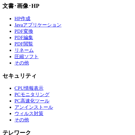
文書･画像･HP
HP作成
Javaアプリケーション
PDF変換
PDF編集
PDF閲覧
リネーム
圧縮ソフト
その他
セキュリティ
CPU情報表示
PCモニタリング
PC高速化ツール
アンインストール
ウィルス対策
その他
テレワーク