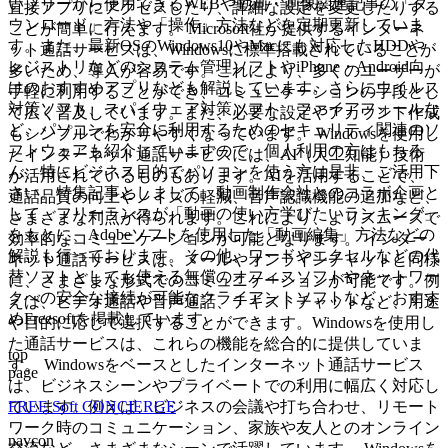
いフリーから使用できるWEBや動画・画像関連記事の「ダ
直接アプリにアクセスしたり、詳細な設定を変更したりする
ウンロード」方法や「操作」方法などを定期更新していま
ことが簡単に行えます。 Microsoft社が提供するインターネ
す。また、最新OSのWindows10やMacにも対応したHDDや
ット通話サービスは、Windowsに標準搭載されていることが
レジストリなどのシステム管理ソフトやiPhone・Android向
多いため、導入が容易です。これにより、多くのユーザーが
けのおすすめアプリなども解説しています。さらにウイルス
手軽に利用することができ、コミュニケーションの手段とし
対策ソフト、スパイウェア対策ソフト、ファイアフォールな
て広く普及しています。また、必要な設定やアカウント作成
ど、パソコンを安全に利用するためのセキュリティ関連のソ
もシンプルでわかりやすくなっています。 Windowsを使用し
フトウェアも紹介していますので、個人利用の方はもちろ
たインターネット通話サービスには、AI（人工知能）技術
ん、特にビジネス目的でパソコンを使う方は是非、ご活用下
が活用されているものもあります。AIを活用することで、
さい。特集記事としまして、動画制作会社とのコラボ企画と
通話品質の向上やノイズの軽減、音声認識機能の追加など、
して、フリーランスが「動画の使い方学びたいランキング」
さまざまな利点が得られます。これにより、よりスムーズで
をもとに、Adobeソフトを使用した「動画編集」方法などの
効率的なコミュニケーションが可能となります。 インター
解説も行っております。その他、ワードやエクセルなどの代
ネット通話サービスは、メールやオンラインチャットと同様
替ソフトとしても使える無償のオフィスソフトやネットワー
に、さまざまな形式でのコミュニケーションが可能です。例
クへの安全な接続が可能なクライアントソフトなど、おすす
えば、ビデオ通話や音声通話、テキストチャットなど、用途
めFreesoftを掲載しています。
や目的に応じて選択することができます。Windowsを使用し
た通話サービスは、これらの機能を総合的に提供していま
top
す。 Windowsをベースとしたインターネット通話サービス
page
は、ビジネスシーンやプライベートでの利用に幅広く対応し
FREE Soft CONCIERGE
ています。例えば、ビジネスの会議や打ち合わせ、リモート
ワーク時のコミュニケーション、家族や友人とのオンライン
navcon