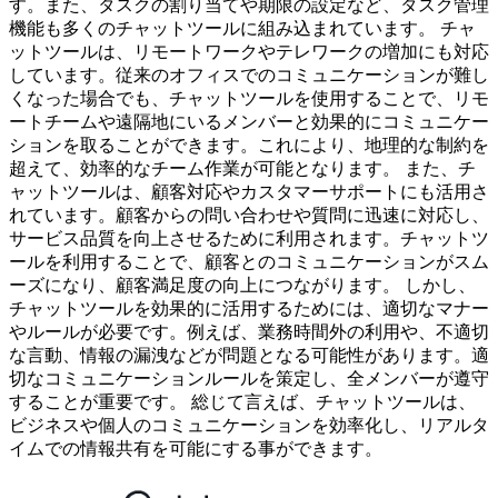
す。また、タスクの割り当てや期限の設定など、タスク管理
機能も多くのチャットツールに組み込まれています。 チャ
ットツールは、リモートワークやテレワークの増加にも対応
しています。従来のオフィスでのコミュニケーションが難し
くなった場合でも、チャットツールを使用することで、リモ
ートチームや遠隔地にいるメンバーと効果的にコミュニケー
ションを取ることができます。これにより、地理的な制約を
超えて、効率的なチーム作業が可能となります。 また、チ
ャットツールは、顧客対応やカスタマーサポートにも活用さ
れています。顧客からの問い合わせや質問に迅速に対応し、
サービス品質を向上させるために利用されます。チャットツ
ールを利用することで、顧客とのコミュニケーションがスム
ーズになり、顧客満足度の向上につながります。 しかし、
チャットツールを効果的に活用するためには、適切なマナー
やルールが必要です。例えば、業務時間外の利用や、不適切
な言動、情報の漏洩などが問題となる可能性があります。適
切なコミュニケーションルールを策定し、全メンバーが遵守
することが重要です。 総じて言えば、チャットツールは、
ビジネスや個人のコミュニケーションを効率化し、リアルタ
イムでの情報共有を可能にする事ができます。