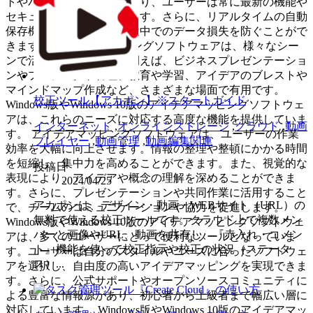
トやバージョンアップにより、ユーザーは常に最新の機能や
セキュリティを享受できます。さらに、リアルタイムの自動
保存機能により、作業の途中でのデータ損失を防ぐことがで
きます。 アイデアマッピングソフトウェアは、様々なシー
ンで活用されています。例えば、ビジネスプレゼンテーショ
ンやプロジェクト管理、教育や学習、アイデアのブレストや
マインドマップ作成など、さまざまな場面で有用です。
校正ツール【アカポン】※スタートガイド
Windows版やWindows 10版のアイデアマッピングソフトウェ
アは、これらのニーズに対応する高度な機能を提供していま
インターネット
,
オンラインストレージ
,
クラウド
,
動画
す。 アイデアマッピングソフトウェアは、ユーザーの作業
プレイヤー
,
動画管理
,
動画編集関連
効率を大幅に向上させます。情報の整理や整頓にかかる時間
を短縮し、集中力を高めることができます。また、視覚的な
投稿日
表現により、アイデアや概念の理解を深めることができま
2024/04/25
す。さらに、プレゼンテーションや共同作業に活用すること
アカポンは、デザイン・動画・WEBサイト（URL）の
で、チームのコミュニケーションや協力を促進します。
無料で使える校正ツールです。クラウド上で複数メン
Windows版やWindows 10版のアイデアマッピングソフトウェ
バーと画像やURL、動画を共有し、『赤入れ・コメン
アは、多くのユーザーにとって便利なツールとなっていま
ト』機能を使って校正指示や校正の状況（ステータ
す。ユーザーは自分のスタイルやニーズに合ったソフトウェ
ス）...
アを選択し、自由度の高いアイデアマッピングを実現できま
す。さらに、公式サポートやオープンソースコミュニティに
よる豊富な情報源があり、初心者から上級者まで幅広い層に
対応しています。 Windows版やWindows 10版のアイデアマッ