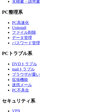
見積書・請求書
PC整理系
PC高速化
Uninstall
ファイル削除
データ管理
パスワード管理
PCトラブル系
DVDトラブル
mailトラブル
ブラウザが重い
拡張機能
迷惑メール
PC不具合
セキュリティ系
VPN