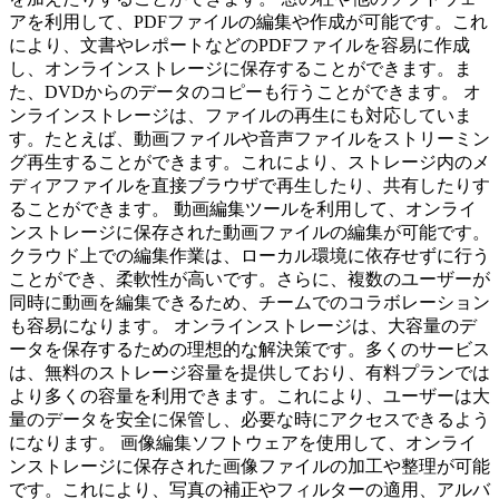
アを利用して、PDFファイルの編集や作成が可能です。これ
により、文書やレポートなどのPDFファイルを容易に作成
し、オンラインストレージに保存することができます。ま
た、DVDからのデータのコピーも行うことができます。 オ
ンラインストレージは、ファイルの再生にも対応していま
す。たとえば、動画ファイルや音声ファイルをストリーミン
グ再生することができます。これにより、ストレージ内のメ
ディアファイルを直接ブラウザで再生したり、共有したりす
ることができます。 動画編集ツールを利用して、オンライ
ンストレージに保存された動画ファイルの編集が可能です。
クラウド上での編集作業は、ローカル環境に依存せずに行う
ことができ、柔軟性が高いです。さらに、複数のユーザーが
同時に動画を編集できるため、チームでのコラボレーション
も容易になります。 オンラインストレージは、大容量のデ
ータを保存するための理想的な解決策です。多くのサービス
は、無料のストレージ容量を提供しており、有料プランでは
より多くの容量を利用できます。これにより、ユーザーは大
量のデータを安全に保管し、必要な時にアクセスできるよう
になります。 画像編集ソフトウェアを使用して、オンライ
ンストレージに保存された画像ファイルの加工や整理が可能
です。これにより、写真の補正やフィルターの適用、アルバ