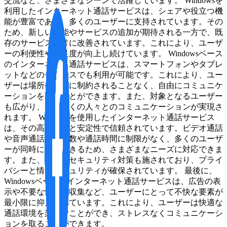
交流など、さまざまなシーンで活躍しています。 Windowsを
利用したインターネット通話サービスは、シェアや役立つ機
能が豊富であり、多くのユーザーに支持されています。その
ため、新しい機能やサービスの追加が期待される一方で、既
存のサービスも常に改善されています。これにより、ユーザ
ーの利便性や満足度が向上し続けています。 Windowsベース
のインターネット通話サービスは、スマートフォンやタブレ
ットなどのデバイスでも利用が可能です。これにより、ユー
ザーは場所や状況に制約されることなく、自由にコミュニケ
ーションを取ることができます。また、対象となるユーザー
も広がり、より多くの人々とのコミュニケーションが実現さ
れます。 Windowsを使用したインターネット通話サービス
は、その高い品質と安定性で信頼されています。ビデオ通話
や音声通話の最大数や通話時間に制限がなく、多くのユーザ
ーが同時に利用できるため、さまざまなニーズに対応できま
す。また、最新のセキュリティ対策も施されており、プライ
バシーと情報セキュリティが確保されています。 最後に、
Windowsベースのインターネット通話サービスは、広告の表
示や不要な情報の収集など、ユーザーにとって不快な要素が
最小限に抑えられています。これにより、ユーザーは快適な
通話環境を楽しむことができ、ストレスなくコミュニケーシ
ョンを取ることができます。