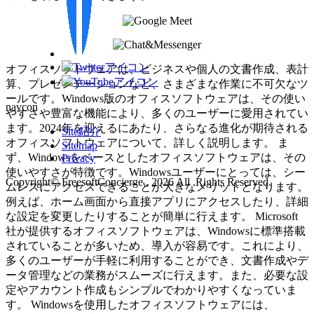
オフィスソフトウェアは、ビジネスや個人の文書作成、表計
算、プレゼンテーションなど、さまざまな作業に不可欠なツ
ールです。Windows版のオフィスソフトウェアは、その使い
navcon
やすさや豊富な機能により、多くのユーザーに愛用されてい
ます。2024年を迎えるにあたり、さらなる進化が期待される
Site紹介
オフィスソフトウェアについて、詳しく説明します。 ま
Sitemap
ず、Windowsをベースとしたオフィスソフトウェアは、その
Privacy
使いやすさが特徴です。Windowsユーザーにとっては、シー
Copyright© FreesoftConcierge , 2026 All Rights Reserved.
ムレスにアクセスできることが大きなメリットとなります。
例えば、ホーム画面から直接アプリにアクセスしたり、詳細
な設定を変更したりすることが簡単に行えます。 Microsoft
社が提供するオフィスソフトウェアは、Windowsに標準搭載
されていることが多いため、導入が容易です。これにより、
多くのユーザーが手軽に利用することができ、文書作成やデ
ータ管理などの業務がスムーズに行えます。また、必要な設
定やアカウント作成もシンプルでわかりやすくなっていま
す。 Windowsを使用したオフィスソフトウェアには、