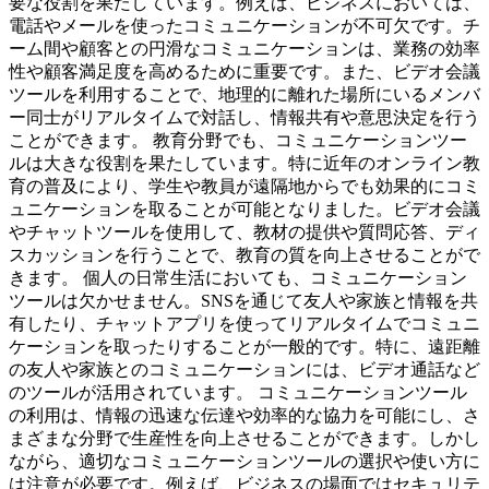
要な役割を果たしています。例えば、ビジネスにおいては、
電話やメールを使ったコミュニケーションが不可欠です。チ
ーム間や顧客との円滑なコミュニケーションは、業務の効率
性や顧客満足度を高めるために重要です。また、ビデオ会議
ツールを利用することで、地理的に離れた場所にいるメンバ
ー同士がリアルタイムで対話し、情報共有や意思決定を行う
ことができます。 教育分野でも、コミュニケーションツー
ルは大きな役割を果たしています。特に近年のオンライン教
育の普及により、学生や教員が遠隔地からでも効果的にコミ
ュニケーションを取ることが可能となりました。ビデオ会議
やチャットツールを使用して、教材の提供や質問応答、ディ
スカッションを行うことで、教育の質を向上させることがで
きます。 個人の日常生活においても、コミュニケーション
ツールは欠かせません。SNSを通じて友人や家族と情報を共
有したり、チャットアプリを使ってリアルタイムでコミュニ
ケーションを取ったりすることが一般的です。特に、遠距離
の友人や家族とのコミュニケーションには、ビデオ通話など
のツールが活用されています。 コミュニケーションツール
の利用は、情報の迅速な伝達や効率的な協力を可能にし、さ
まざまな分野で生産性を向上させることができます。しかし
ながら、適切なコミュニケーションツールの選択や使い方に
は注意が必要です。例えば、ビジネスの場面ではセキュリテ