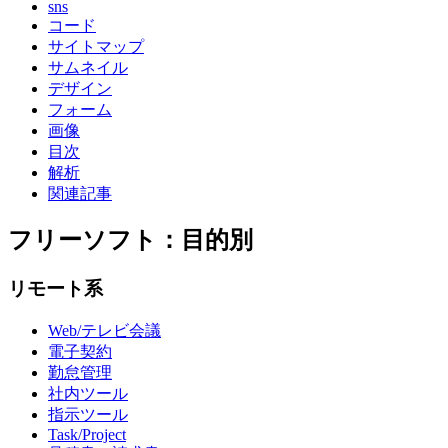
sns
コード
サイトマップ
サムネイル
デザイン
フォーム
画像
目次
解析
関連記事
フリーソフト：目的別
リモート系
Web/テレビ会議
電子契約
勤怠管理
社内ツール
指示ツール
Task/Project