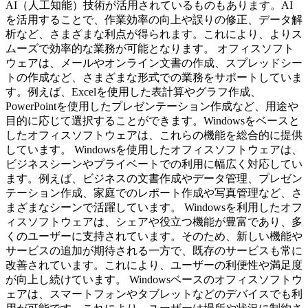
AI（人工知能）技術が活用されているものもあります。AI
を活用することで、作業効率の向上や誤りの修正、データ解
析など、さまざまな利点が得られます。これにより、よりス
ムーズで効率的な業務が可能となります。 オフィスソフト
ウェアは、メールやオンライン文書の作成、スプレッドシー
トの作成など、さまざまな形式での業務をサポートしていま
す。例えば、Excelを使用した表計算やグラフ作成、
PowerPointを使用したプレゼンテーション作成など、用途や
目的に応じて選択することができます。Windowsをベースと
したオフィスソフトウェアは、これらの機能を総合的に提供
しています。 Windowsを使用したオフィスソフトウェアは、
ビジネスシーンやプライベートでの利用に幅広く対応してい
ます。例えば、ビジネスの文書作成やデータ管理、プレゼン
テーション作成、家庭でのレポート作成や写真管理など、さ
まざまなシーンで活躍しています。 Windowsを利用したオフ
ィスソフトウェアは、シェアや役立つ機能が豊富であり、多
くのユーザーに支持されています。そのため、新しい機能や
サービスの追加が期待される一方で、既存のサービスも常に
改善されています。これにより、ユーザーの利便性や満足度
が向上し続けています。 Windowsベースのオフィスソフトウ
ェアは、スマートフォンやタブレットなどのデバイスでも利