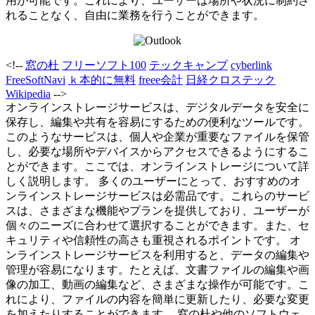
用が可能です。これにより、ユーザーは場所や状況に制約さ
れることなく、自由に業務を行うことができます。
<!--
窓の杜
フリーソフト100
テックキャンプ
cyberlink
FreeSoftNavi
ｋ本的に無料
freee会計
日経クロステック
Wikipedia
-->
オンラインストレージサービスは、デジタルデータを安全に
保存し、編集や共有を容易にするための便利なツールです。
このようなサービスは、個人や企業が重要なファイルを保管
し、必要な場所やデバイスからアクセスできるようにするこ
とができます。ここでは、オンラインストレージについて詳
しく説明します。 多くのユーザーにとって、おすすめのオ
ンラインストレージサービスは必需品です。これらのサービ
スは、さまざまな機能やプランを提供しており、ユーザーが
個々のニーズに合わせて選択することができます。また、セ
キュリティや信頼性の高さも重視されるポイントです。 オ
ンラインストレージサービスを利用すると、データの編集や
管理が容易になります。たとえば、文書ファイルの編集や画
像の加工、動画の編集など、さまざまな操作が可能です。こ
れにより、ファイルの内容を簡単に更新したり、必要な変更
を加えたりすることができます。 窓の杜や他のソフトウェ