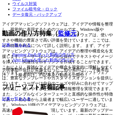
ウイルス対策
ファイル暗号化・ロック
データ復元・バックアップ
アイデアマッピングソフトウェアは、アイデアや情報を整理
し、視覚的に表現するためのツールです。Windows版や
動画の作り方特集（
監修元
）
Windows 10版のアイデアマッピングソフトウェアは、使いや
すさや機能の豊富さで高い評価を受けています。ここでは、
記事一覧をみる
その特徴や利点について詳しく説明します。 まず、アイデ
アマッピングソフトウェアは、アイデアの整理や構造化を支
Premiere Proを使った動画の作り方
援します。ユーザーはシンプルな操作でテキストやイメージ
After Effectsを使った動画の作り方
を挿入し、関連性を示すリンクを作成することができます。
これにより、複雑なアイデアや概念を視覚的に理解しやすく
※映像制作会社が監修を行った「初心者向け」「中級者向
なります。 Windows版のアイデアマッピングソフトウェア
け」「上級者向け」の記事及び動画を公開中！
は、豊富なテンプレートやカスタマイズオプションを提供し
ています。ユーザーは自分のニーズや好みに合わせてマップ
フリーソフト新着記事
を作成し、使いやすさと効果的な情報整理を実現できます。
また、シンプルなインターフェースと直感的な操作性が特徴
記事一覧をみる
であり、初心者から上級者まで幅広いユーザーに適していま
す。 Windows 10版のアイデアマッピングソフトウェアは、
高速かつ安定した動作を実現しています。最新のアップデー