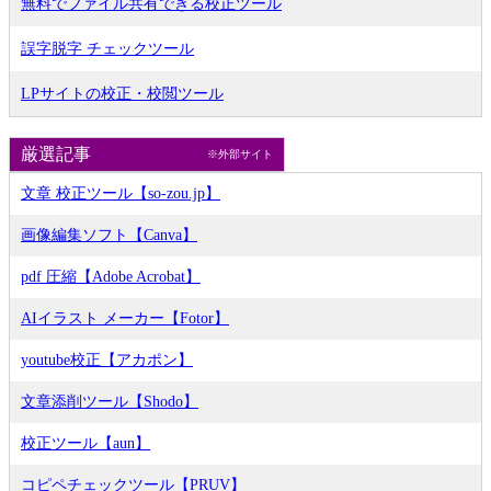
無料でファイル共有できる校正ツール
誤字脱字 チェックツール
LPサイトの校正・校閲ツール
厳選記事
※外部サイト
文章 校正ツール【so-zou.jp】
画像編集ソフト【Canva】
pdf 圧縮【Adobe Acrobat】
AIイラスト メーカー【Fotor】
youtube校正【アカポン】
文章添削ツール【Shodo】
校正ツール【aun】
コピペチェックツール【PRUV】