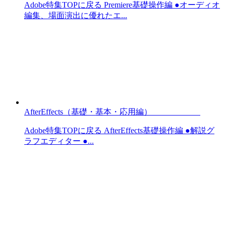
Adobe特集TOPに戻る Premiere基礎操作編 ●オーディオ
編集、場面演出に優れたエ...
AfterEffects（基礎・基本・応用編）
Adobe特集TOPに戻る AfterEffects基礎操作編 ●解説グ
ラフエディター ●...