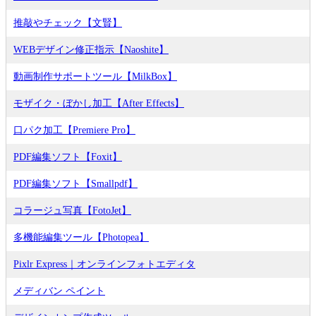
推敲やチェック【文賢】
WEBデザイン修正指示【Naoshite】
動画制作サポートツール【MilkBox】
モザイク・ぼかし加工【After Effects】
口パク加工【Premiere Pro】
PDF編集ソフト【Foxit】
PDF編集ソフト【Smallpdf】
コラージュ写真【FotoJet】
多機能編集ツール【Photopea】
Pixlr Express｜オンラインフォトエディタ
メディバン ペイント