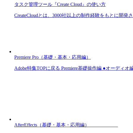
タスク管理ツール『Create Cloud』の使い方
CreateCloudとは、3000社以上の制作経験をもとに開
Premiere Pro（基礎・基本・応用編）
Adobe特集TOPに戻る Premiere基礎操作編 ●オーディ
AfterEffects（基礎・基本・応用編）