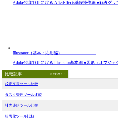
Adobe特集TOPに戻る AfterEffects基礎操作編 ●解説グラ
Illustrator（基本・応用編）
Adobe特集TOPに戻る Illustrator基本編 ●図形（オブ
比較記事
※外部サイト
校正支援ツール比較
タスク管理ツール比較
社内連絡ツール比較
暗号化ツール比較