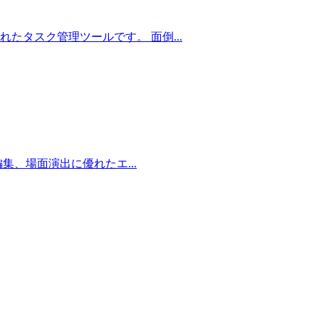
発されたタスク管理ツールです。 面倒...
オ編集、場面演出に優れたエ...