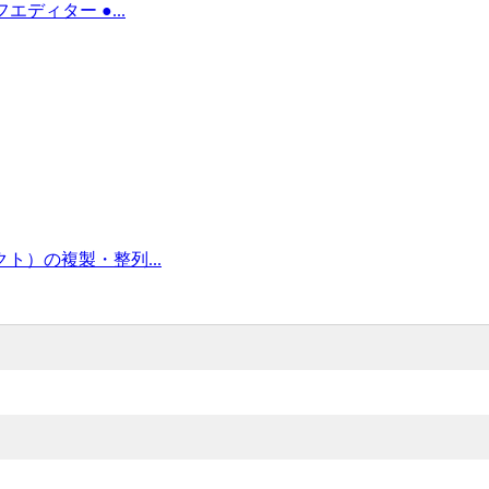
フエディター ●...
ジェクト）の複製・整列...