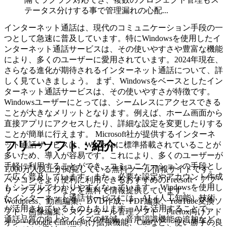
テータス分けする事で管理漏れの心配...
インターネット通話は、現代のコミュニケーション手段の一
つとして急速に普及しています。特にWindowsを使用したイ
ンターネット通話サービスは、その使いやすさや豊富な機能
により、多くのユーザーに愛用されています。2024年現在、
さらなる進化が期待されるインターネット通話について、詳
しく見ていきましょう。 まず、Windowsをベースとしたイン
ターネット通話サービスは、その使いやすさが特徴です。
Windowsユーザーにとっては、シームレスにアクセスできる
ことが大きなメリットとなります。例えば、ホーム画面から
直接アプリにアクセスしたり、詳細な設定を変更したりする
ことが簡単に行えます。 Microsoft社が提供するインターネ
フリーソフト：紹介
ット通話サービスは、Windowsに標準搭載されていることが
多いため、導入が容易です。これにより、多くのユーザーが
手軽に利用することができ、コミュニケーションの手段とし
1,000万人以上が閲覧している無料ツール情報サイトです。
て広く普及しています。また、必要な設定やアカウント作成
パソコンをより便利に利用できるおすすめのFreesoft・アプ
もシンプルでわかりやすくなっています。 Windowsを使用し
リ・プラグインなどを無料で情報提供しています。
たインターネット通話サービスには、AI（人工知能）技術
Wordpress、動画編集、DVD作成、PDF編集、YouTube変換ソ
が活用されているものもあります。AIを活用することで、
フト、画像編集、スケジュール管理ソフト、Firefox向けアド
通話品質の向上やノイズの軽減、音声認識機能の追加など、
オン・Google Chrome向け拡張機能、Cadなど、使い勝手の良