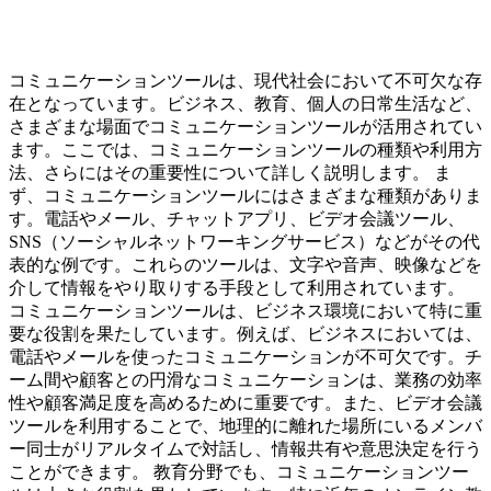
コミュニケーションツールは、現代社会において不可欠な存
在となっています。ビジネス、教育、個人の日常生活など、
さまざまな場面でコミュニケーションツールが活用されてい
ます。ここでは、コミュニケーションツールの種類や利用方
法、さらにはその重要性について詳しく説明します。 ま
ず、コミュニケーションツールにはさまざまな種類がありま
す。電話やメール、チャットアプリ、ビデオ会議ツール、
SNS（ソーシャルネットワーキングサービス）などがその代
表的な例です。これらのツールは、文字や音声、映像などを
介して情報をやり取りする手段として利用されています。
コミュニケーションツールは、ビジネス環境において特に重
要な役割を果たしています。例えば、ビジネスにおいては、
電話やメールを使ったコミュニケーションが不可欠です。チ
ーム間や顧客との円滑なコミュニケーションは、業務の効率
性や顧客満足度を高めるために重要です。また、ビデオ会議
ツールを利用することで、地理的に離れた場所にいるメンバ
ー同士がリアルタイムで対話し、情報共有や意思決定を行う
ことができます。 教育分野でも、コミュニケーションツー