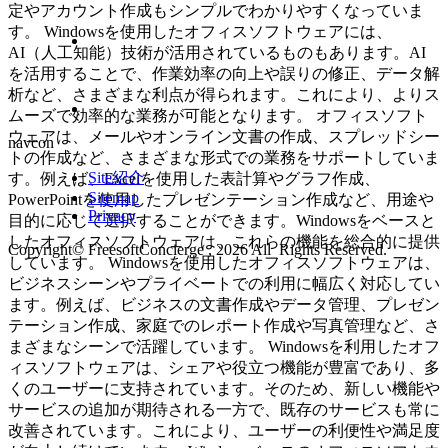
定やアカウント作成もシンプルでわかりやすくなっていま
す。 Windowsを使用したオフィスソフトウェアには、
AI（人工知能）技術が活用されているものもあります。AI
を活用することで、作業効率の向上や誤りの修正、データ解
析など、さまざまな利点が得られます。これにより、よりス
ムーズで効率的な業務が可能となります。 オフィスソフト
ウェアは、メールやオンライン文書の作成、スプレッドシー
navcon
トの作成など、さまざまな形式での業務をサポートしていま
Site紹介
す。例えば、Excelを使用した表計算やグラフ作成、
Sitemap
PowerPointを使用したプレゼンテーション作成など、用途や
Privacy
目的に応じて選択することができます。Windowsをベースと
したオフィスソフトウェアは、これらの機能を総合的に提供
Copyright© FreesoftConcierge , 2026 All Rights Reserved.
しています。 Windowsを使用したオフィスソフトウェアは、
ビジネスシーンやプライベートでの利用に幅広く対応してい
ます。例えば、ビジネスの文書作成やデータ管理、プレゼン
テーション作成、家庭でのレポート作成や写真管理など、さ
まざまなシーンで活躍しています。 Windowsを利用したオフ
ィスソフトウェアは、シェアや役立つ機能が豊富であり、多
くのユーザーに支持されています。そのため、新しい機能や
サービスの追加が期待される一方で、既存のサービスも常に
改善されています。これにより、ユーザーの利便性や満足度