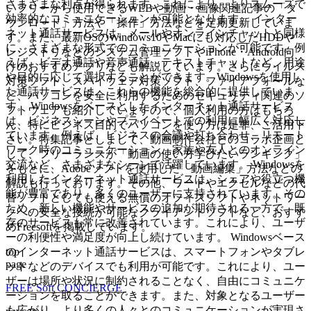
さまざまな利点が得られます。これにより、よりスムーズで
いフリーから使用できるWEBや動画・画像関連記事の「ダ
効率的なコミュニケーションが可能となります。 インター
ウンロード」方法や「操作」方法などを定期更新していま
ネット通話サービスは、メールやオンラインチャットと同様
す。また、最新OSのWindows10やMacにも対応したHDDや
に、さまざまな形式でのコミュニケーションが可能です。例
レジストリなどのシステム管理ソフトやiPhone・Android向
えば、ビデオ通話や音声通話、テキストチャットなど、用途
けのおすすめアプリなども解説しています。さらにウイルス
や目的に応じて選択することができます。Windowsを使用し
対策ソフト、スパイウェア対策ソフト、ファイアフォールな
た通話サービスは、これらの機能を総合的に提供していま
ど、パソコンを安全に利用するためのセキュリティ関連のソ
す。 Windowsをベースとしたインターネット通話サービス
フトウェアも紹介していますので、個人利用の方はもちろ
は、ビジネスシーンやプライベートでの利用に幅広く対応し
ん、特にビジネス目的でパソコンを使う方は是非、ご活用下
ています。例えば、ビジネスの会議や打ち合わせ、リモート
さい。特集記事としまして、動画制作会社とのコラボ企画と
ワーク時のコミュニケーション、家族や友人とのオンライン
して、フリーランスが「動画の使い方学びたいランキング」
交流など、さまざまなシーンで活躍しています。 Windowsを
をもとに、Adobeソフトを使用した「動画編集」方法などの
利用したインターネット通話サービスは、シェアや役立つ機
解説も行っております。その他、ワードやエクセルなどの代
能が豊富であり、多くのユーザーに支持されています。その
替ソフトとしても使える無償のオフィスソフトやネットワー
ため、新しい機能やサービスの追加が期待される一方で、既
クへの安全な接続が可能なクライアントソフトなど、おすす
存のサービスも常に改善されています。これにより、ユーザ
めFreesoftを掲載しています。
ーの利便性や満足度が向上し続けています。 Windowsベース
top
のインターネット通話サービスは、スマートフォンやタブレ
page
ットなどのデバイスでも利用が可能です。これにより、ユー
ザーは場所や状況に制約されることなく、自由にコミュニケ
FREE Soft CONCIERGE
ーションを取ることができます。また、対象となるユーザー
も広がり、より多くの人々とのコミュニケーションが実現さ