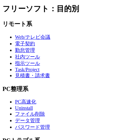
フリーソフト：目的別
リモート系
Web/テレビ会議
電子契約
勤怠管理
社内ツール
指示ツール
Task/Project
見積書・請求書
PC整理系
PC高速化
Uninstall
ファイル削除
データ管理
パスワード管理