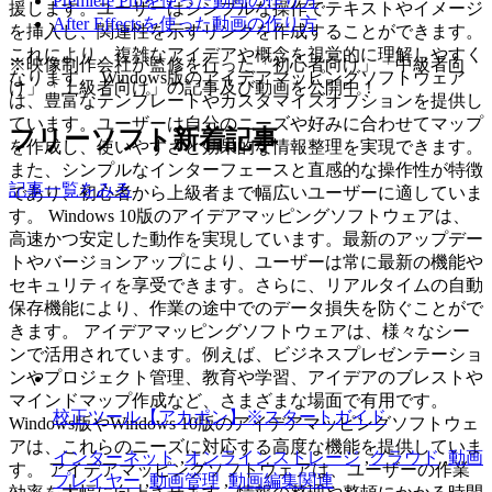
Premiere Proを使った動画の作り方
援します。ユーザーはシンプルな操作でテキストやイメージ
After Effectsを使った動画の作り方
を挿入し、関連性を示すリンクを作成することができます。
これにより、複雑なアイデアや概念を視覚的に理解しやすく
※映像制作会社が監修を行った「初心者向け」「中級者向
なります。 Windows版のアイデアマッピングソフトウェア
け」「上級者向け」の記事及び動画を公開中！
は、豊富なテンプレートやカスタマイズオプションを提供し
ています。ユーザーは自分のニーズや好みに合わせてマップ
フリーソフト新着記事
を作成し、使いやすさと効果的な情報整理を実現できます。
また、シンプルなインターフェースと直感的な操作性が特徴
記事一覧をみる
であり、初心者から上級者まで幅広いユーザーに適していま
す。 Windows 10版のアイデアマッピングソフトウェアは、
高速かつ安定した動作を実現しています。最新のアップデー
トやバージョンアップにより、ユーザーは常に最新の機能や
セキュリティを享受できます。さらに、リアルタイムの自動
保存機能により、作業の途中でのデータ損失を防ぐことがで
きます。 アイデアマッピングソフトウェアは、様々なシー
ンで活用されています。例えば、ビジネスプレゼンテーショ
ンやプロジェクト管理、教育や学習、アイデアのブレストや
マインドマップ作成など、さまざまな場面で有用です。
校正ツール【アカポン】※スタートガイド
Windows版やWindows 10版のアイデアマッピングソフトウェ
アは、これらのニーズに対応する高度な機能を提供していま
インターネット
,
オンラインストレージ
,
クラウド
,
動画
す。 アイデアマッピングソフトウェアは、ユーザーの作業
プレイヤー
,
動画管理
,
動画編集関連