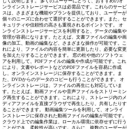
しく説明します。 多くのユーザーにとって、おすすめのオ
ンラインストレージサービスは必需品です。これらのサービ
スは、さまざまな機能やプランを提供しており、ユーザーが
個々のニーズに合わせて選択することができます。また、セ
キュリティや信頼性の高さも重視されるポイントです。 オ
ンラインストレージサービスを利用すると、データの編集や
管理が容易になります。たとえば、文書ファイルの編集や画
像の加工、動画の編集など、さまざまな操作が可能です。こ
れにより、ファイルの内容を簡単に更新したり、必要な変更
を加えたりすることができます。 窓の杜や他のソフトウェ
アを利用して、PDFファイルの編集や作成が可能です。これ
により、文書やレポートなどのPDFファイルを容易に作成
し、オンラインストレージに保存することができます。ま
た、DVDからのデータのコピーも行うことができます。 オ
ンラインストレージは、ファイルの再生にも対応していま
す。たとえば、動画ファイルや音声ファイルをストリーミン
グ再生することができます。これにより、ストレージ内のメ
ディアファイルを直接ブラウザで再生したり、共有したりす
ることができます。 動画編集ツールを利用して、オンライ
ンストレージに保存された動画ファイルの編集が可能です。
クラウド上での編集作業は、ローカル環境に依存せずに行う
ことができ、柔軟性が高いです。さらに、複数のユーザーが