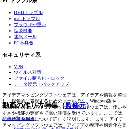
PCトラブル系
DVDトラブル
mailトラブル
ブラウザが重い
拡張機能
迷惑メール
PC不具合
セキュリティ系
VPN
ウイルス対策
ファイル暗号化・ロック
データ復元・バックアップ
アイデアマッピングソフトウェアは、アイデアや情報を整理
し、視覚的に表現するためのツールです。Windows版や
動画の作り方特集（
監修元
）
Windows 10版のアイデアマッピングソフトウェアは、使いや
すさや機能の豊富さで高い評価を受けています。ここでは、
記事一覧をみる
その特徴や利点について詳しく説明します。 まず、アイデ
アマッピングソフトウェアは、アイデアの整理や構造化を支