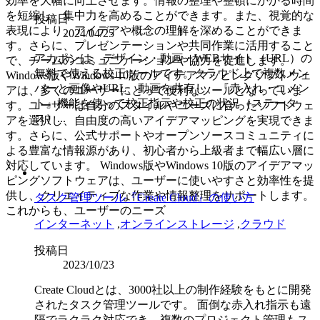
効率を大幅に向上させます。情報の整理や整頓にかかる時間
を短縮し、集中力を高めることができます。また、視覚的な
投稿日
表現により、アイデアや概念の理解を深めることができま
2024/04/25
す。さらに、プレゼンテーションや共同作業に活用すること
アカポンは、デザイン・動画・WEBサイト（URL）の
で、チームのコミュニケーションや協力を促進します。
無料で使える校正ツールです。クラウド上で複数メン
Windows版やWindows 10版のアイデアマッピングソフトウェ
バーと画像やURL、動画を共有し、『赤入れ・コメン
アは、多くのユーザーにとって便利なツールとなっていま
ト』機能を使って校正指示や校正の状況（ステータ
す。ユーザーは自分のスタイルやニーズに合ったソフトウェ
ス）...
アを選択し、自由度の高いアイデアマッピングを実現できま
す。さらに、公式サポートやオープンソースコミュニティに
よる豊富な情報源があり、初心者から上級者まで幅広い層に
対応しています。 Windows版やWindows 10版のアイデアマッ
ピングソフトウェアは、ユーザーに使いやすさと効率性を提
供し、クリエイティブな作業や情報整理をサポートします。
タスク管理ツール『Create Cloud』の使い方
これからも、ユーザーのニーズ
インターネット
,
オンラインストレージ
,
クラウド
投稿日
2023/10/23
Create Cloudとは、3000社以上の制作経験をもとに開発
されたタスク管理ツールです。 面倒な赤入れ指示も遠
隔でラクラク対応でき、複数のプロジェクト管理もス