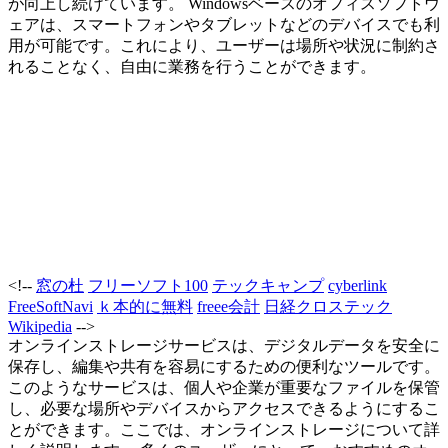
が向上し続けています。 Windowsベースのオフィスソフトウ
ェアは、スマートフォンやタブレットなどのデバイスでも利
用が可能です。これにより、ユーザーは場所や状況に制約さ
れることなく、自由に業務を行うことができます。
<!--
窓の杜
フリーソフト100
テックキャンプ
cyberlink
FreeSoftNavi
ｋ本的に無料
freee会計
日経クロステック
Wikipedia
-->
オンラインストレージサービスは、デジタルデータを安全に
保存し、編集や共有を容易にするための便利なツールです。
このようなサービスは、個人や企業が重要なファイルを保管
し、必要な場所やデバイスからアクセスできるようにするこ
とができます。ここでは、オンラインストレージについて詳