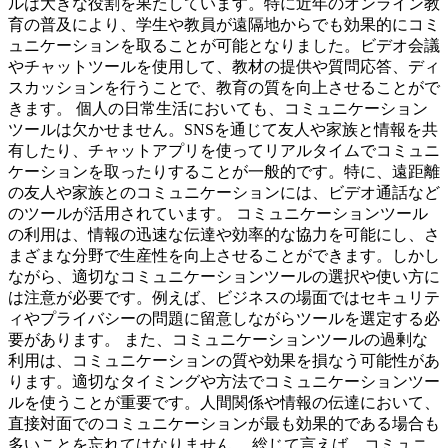
ルは大きな役割を果たしています。特に近年のオンライン教
育の普及により、学生や教員が遠隔地からでも効果的にコミ
ュニケーションを取ることが可能となりました。ビデオ会議
やチャットツールを使用して、教材の提供や質問応答、ディ
スカッションを行うことで、教育の質を向上させることがで
きます。 個人の日常生活においても、コミュニケーション
ツールは欠かせません。SNSを通じて友人や家族と情報を共
有したり、チャットアプリを使ってリアルタイムでコミュニ
ケーションを取ったりすることが一般的です。特に、遠距離
の友人や家族とのコミュニケーションには、ビデオ通話など
のツールが活用されています。 コミュニケーションツール
の利用は、情報の迅速な伝達や効率的な協力を可能にし、さ
まざまな分野で生産性を向上させることができます。しかし
ながら、適切なコミュニケーションツールの選択や使い方に
は注意が必要です。例えば、ビジネスの場面ではセキュリテ
ィやプライバシーの問題に留意しながらツールを選定する必
要があります。 また、コミュニケーションツールの過剰な
利用は、コミュニケーションの質や効果を損なう可能性があ
ります。適切なタイミングや方法でコミュニケーションツー
ルを使うことが重要です。人間関係や情報の伝達において、
直接対面でのコミュニケーションが最も効果的である場合も
多いことを忘れてはなりません。 総じて言えば、コミュニ