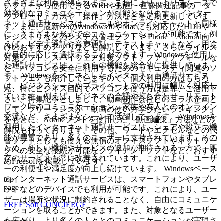
さまざまな利点が得られます。これにより、よりスムーズで
いフリーから使用できるWEBや動画・画像関連記事の「ダ
効率的なコミュニケーションが可能となります。 インター
ウンロード」方法や「操作」方法などを定期更新していま
ネット通話サービスは、メールやオンラインチャットと同様
す。また、最新OSのWindows10やMacにも対応したHDDや
に、さまざまな形式でのコミュニケーションが可能です。例
レジストリなどのシステム管理ソフトやiPhone・Android向
えば、ビデオ通話や音声通話、テキストチャットなど、用途
けのおすすめアプリなども解説しています。さらにウイルス
や目的に応じて選択することができます。Windowsを使用し
対策ソフト、スパイウェア対策ソフト、ファイアフォールな
た通話サービスは、これらの機能を総合的に提供していま
ど、パソコンを安全に利用するためのセキュリティ関連のソ
す。 Windowsをベースとしたインターネット通話サービス
フトウェアも紹介していますので、個人利用の方はもちろ
は、ビジネスシーンやプライベートでの利用に幅広く対応し
ん、特にビジネス目的でパソコンを使う方は是非、ご活用下
ています。例えば、ビジネスの会議や打ち合わせ、リモート
さい。特集記事としまして、動画制作会社とのコラボ企画と
ワーク時のコミュニケーション、家族や友人とのオンライン
して、フリーランスが「動画の使い方学びたいランキング」
交流など、さまざまなシーンで活躍しています。 Windowsを
をもとに、Adobeソフトを使用した「動画編集」方法などの
利用したインターネット通話サービスは、シェアや役立つ機
解説も行っております。その他、ワードやエクセルなどの代
能が豊富であり、多くのユーザーに支持されています。その
替ソフトとしても使える無償のオフィスソフトやネットワー
ため、新しい機能やサービスの追加が期待される一方で、既
クへの安全な接続が可能なクライアントソフトなど、おすす
存のサービスも常に改善されています。これにより、ユーザ
めFreesoftを掲載しています。
ーの利便性や満足度が向上し続けています。 Windowsベース
top
のインターネット通話サービスは、スマートフォンやタブレ
page
ットなどのデバイスでも利用が可能です。これにより、ユー
ザーは場所や状況に制約されることなく、自由にコミュニケ
FREE Soft CONCIERGE
ーションを取ることができます。また、対象となるユーザー
も広がり、より多くの人々とのコミュニケーションが実現さ