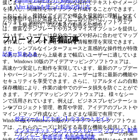
Premiere Proを使った動画の作り方
援します。ユーザーはシンプルな操作でテキストやイメージ
After Effectsを使った動画の作り方
を挿入し、関連性を示すリンクを作成することができます。
これにより、複雑なアイデアや概念を視覚的に理解しやすく
※映像制作会社が監修を行った「初心者向け」「中級者向
なります。 Windows版のアイデアマッピングソフトウェア
け」「上級者向け」の記事及び動画を公開中！
は、豊富なテンプレートやカスタマイズオプションを提供し
ています。ユーザーは自分のニーズや好みに合わせてマップ
フリーソフト新着記事
を作成し、使いやすさと効果的な情報整理を実現できます。
また、シンプルなインターフェースと直感的な操作性が特徴
記事一覧をみる
であり、初心者から上級者まで幅広いユーザーに適していま
す。 Windows 10版のアイデアマッピングソフトウェアは、
高速かつ安定した動作を実現しています。最新のアップデー
トやバージョンアップにより、ユーザーは常に最新の機能や
セキュリティを享受できます。さらに、リアルタイムの自動
保存機能により、作業の途中でのデータ損失を防ぐことがで
きます。 アイデアマッピングソフトウェアは、様々なシー
ンで活用されています。例えば、ビジネスプレゼンテーショ
ンやプロジェクト管理、教育や学習、アイデアのブレストや
マインドマップ作成など、さまざまな場面で有用です。
校正ツール【アカポン】※スタートガイド
Windows版やWindows 10版のアイデアマッピングソフトウェ
アは、これらのニーズに対応する高度な機能を提供していま
インターネット
,
オンラインストレージ
,
クラウド
,
動画
す。 アイデアマッピングソフトウェアは、ユーザーの作業
プレイヤー
,
動画管理
,
動画編集関連