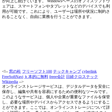
が向上し続けています。 Windowsベースのオフィスソフトウ
ェアは、スマートフォンやタブレットなどのデバイスでも利
用が可能です。これにより、ユーザーは場所や状況に制約さ
れることなく、自由に業務を行うことができます。
<!--
窓の杜
フリーソフト100
テックキャンプ
cyberlink
FreeSoftNavi
ｋ本的に無料
freee会計
日経クロステック
Wikipedia
-->
オンラインストレージサービスは、デジタルデータを安全に
保存し、編集や共有を容易にするための便利なツールです。
このようなサービスは、個人や企業が重要なファイルを保管
し、必要な場所やデバイスからアクセスできるようにするこ
とができます。ここでは、オンラインストレージについて詳