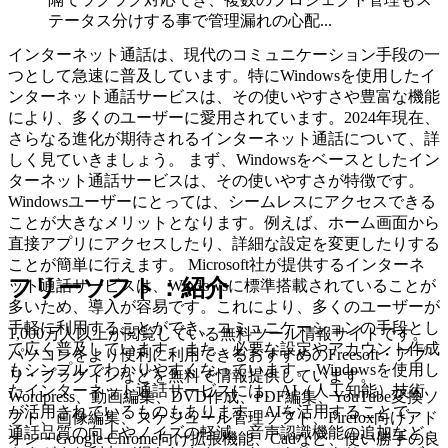
テータス分けする事で管理漏れの心配...
インターネット通話は、現代のコミュニケーション手段の一
つとして急速に普及しています。特にWindowsを使用したイ
ンターネット通話サービスは、その使いやすさや豊富な機能
により、多くのユーザーに愛用されています。2024年現在、
さらなる進化が期待されるインターネット通話について、詳
しく見ていきましょう。 まず、Windowsをベースとしたイン
ターネット通話サービスは、その使いやすさが特徴です。
Windowsユーザーにとっては、シームレスにアクセスできる
ことが大きなメリットとなります。例えば、ホーム画面から
直接アプリにアクセスしたり、詳細な設定を変更したりする
ことが簡単に行えます。 Microsoft社が提供するインターネ
フリーソフト：紹介
ット通話サービスは、Windowsに標準搭載されていることが
多いため、導入が容易です。これにより、多くのユーザーが
手軽に利用することができ、コミュニケーションの手段とし
1,000万人以上が閲覧している無料ツール情報サイトです。
て広く普及しています。また、必要な設定やアカウント作成
パソコンをより便利に利用できるおすすめのFreesoft・アプ
もシンプルでわかりやすくなっています。 Windowsを使用し
リ・プラグインなどを無料で情報提供しています。
たインターネット通話サービスには、AI（人工知能）技術
Wordpress、動画編集、DVD作成、PDF編集、YouTube変換ソ
が活用されているものもあります。AIを活用することで、
フト、画像編集、スケジュール管理ソフト、Firefox向けアド
通話品質の向上やノイズの軽減、音声認識機能の追加など、
オン・Google Chrome向け拡張機能、Cadなど、使い勝手の良