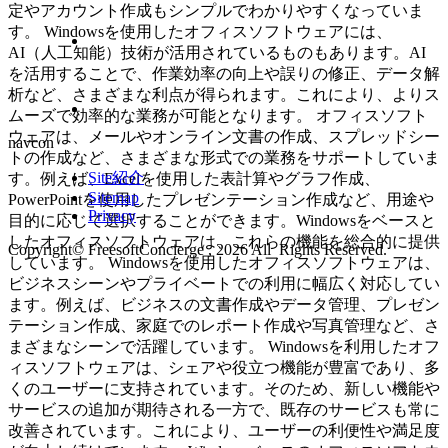
定やアカウント作成もシンプルでわかりやすくなっていま
す。 Windowsを使用したオフィスソフトウェアには、
AI（人工知能）技術が活用されているものもあります。AI
を活用することで、作業効率の向上や誤りの修正、データ解
析など、さまざまな利点が得られます。これにより、よりス
ムーズで効率的な業務が可能となります。 オフィスソフト
ウェアは、メールやオンライン文書の作成、スプレッドシー
navcon
トの作成など、さまざまな形式での業務をサポートしていま
Site紹介
す。例えば、Excelを使用した表計算やグラフ作成、
Sitemap
PowerPointを使用したプレゼンテーション作成など、用途や
Privacy
目的に応じて選択することができます。Windowsをベースと
したオフィスソフトウェアは、これらの機能を総合的に提供
Copyright© FreesoftConcierge , 2026 All Rights Reserved.
しています。 Windowsを使用したオフィスソフトウェアは、
ビジネスシーンやプライベートでの利用に幅広く対応してい
ます。例えば、ビジネスの文書作成やデータ管理、プレゼン
テーション作成、家庭でのレポート作成や写真管理など、さ
まざまなシーンで活躍しています。 Windowsを利用したオフ
ィスソフトウェアは、シェアや役立つ機能が豊富であり、多
くのユーザーに支持されています。そのため、新しい機能や
サービスの追加が期待される一方で、既存のサービスも常に
改善されています。これにより、ユーザーの利便性や満足度