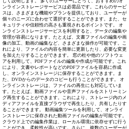
しく説明します。 多くのユーザーにとって、おすすめのオ
ンラインストレージサービスは必需品です。これらのサービ
スは、さまざまな機能やプランを提供しており、ユーザーが
個々のニーズに合わせて選択することができます。また、セ
キュリティや信頼性の高さも重視されるポイントです。 オ
ンラインストレージサービスを利用すると、データの編集や
管理が容易になります。たとえば、文書ファイルの編集や画
像の加工、動画の編集など、さまざまな操作が可能です。こ
れにより、ファイルの内容を簡単に更新したり、必要な変更
を加えたりすることができます。 窓の杜や他のソフトウェ
アを利用して、PDFファイルの編集や作成が可能です。これ
により、文書やレポートなどのPDFファイルを容易に作成
し、オンラインストレージに保存することができます。ま
た、DVDからのデータのコピーも行うことができます。 オ
ンラインストレージは、ファイルの再生にも対応していま
す。たとえば、動画ファイルや音声ファイルをストリーミン
グ再生することができます。これにより、ストレージ内のメ
ディアファイルを直接ブラウザで再生したり、共有したりす
ることができます。 動画編集ツールを利用して、オンライ
ンストレージに保存された動画ファイルの編集が可能です。
クラウド上での編集作業は、ローカル環境に依存せずに行う
ことができ、柔軟性が高いです。さらに、複数のユーザーが