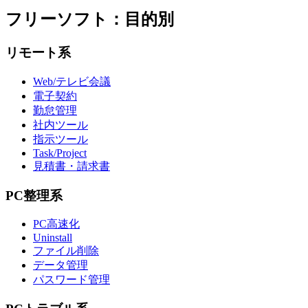
フリーソフト：目的別
リモート系
Web/テレビ会議
電子契約
勤怠管理
社内ツール
指示ツール
Task/Project
見積書・請求書
PC整理系
PC高速化
Uninstall
ファイル削除
データ管理
パスワード管理