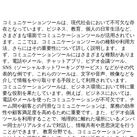
コミュニケーションツールは、現代社会において不可欠な存
在となっています。ビジネス、教育、個人の日常生活など、
さまざまな場面でコミュニケーションツールが活用されてい
ます。ここでは、コミュニケーションツールの種類や利用方
法、さらにはその重要性について詳しく説明します。 ま
ず、コミュニケーションツールにはさまざまな種類がありま
す。電話やメール、チャットアプリ、ビデオ会議ツール、
SNS（ソーシャルネットワーキングサービス）などがその代
表的な例です。これらのツールは、文字や音声、映像などを
介して情報をやり取りする手段として利用されています。
コミュニケーションツールは、ビジネス環境において特に重
要な役割を果たしています。例えば、ビジネスにおいては、
電話やメールを使ったコミュニケーションが不可欠です。チ
ーム間や顧客との円滑なコミュニケーションは、業務の効率
性や顧客満足度を高めるために重要です。また、ビデオ会議
ツールを利用することで、地理的に離れた場所にいるメンバ
ー同士がリアルタイムで対話し、情報共有や意思決定を行う
ことができます。 教育分野でも、コミュニケーションツー