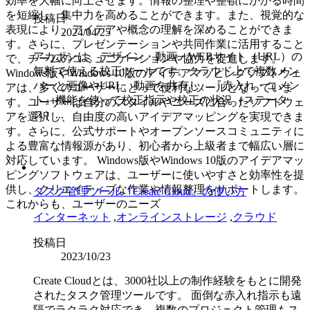
効率を大幅に向上させます。情報の整理や整頓にかかる時間
を短縮し、集中力を高めることができます。また、視覚的な
投稿日
表現により、アイデアや概念の理解を深めることができま
2024/04/25
す。さらに、プレゼンテーションや共同作業に活用すること
アカポンは、デザイン・動画・WEBサイト（URL）の
で、チームのコミュニケーションや協力を促進します。
無料で使える校正ツールです。クラウド上で複数メン
Windows版やWindows 10版のアイデアマッピングソフトウェ
バーと画像やURL、動画を共有し、『赤入れ・コメン
アは、多くのユーザーにとって便利なツールとなっていま
ト』機能を使って校正指示や校正の状況（ステータ
す。ユーザーは自分のスタイルやニーズに合ったソフトウェ
ス）...
アを選択し、自由度の高いアイデアマッピングを実現できま
す。さらに、公式サポートやオープンソースコミュニティに
よる豊富な情報源があり、初心者から上級者まで幅広い層に
対応しています。 Windows版やWindows 10版のアイデアマッ
ピングソフトウェアは、ユーザーに使いやすさと効率性を提
供し、クリエイティブな作業や情報整理をサポートします。
タスク管理ツール『Create Cloud』の使い方
これからも、ユーザーのニーズ
インターネット
,
オンラインストレージ
,
クラウド
投稿日
2023/10/23
Create Cloudとは、3000社以上の制作経験をもとに開発
されたタスク管理ツールです。 面倒な赤入れ指示も遠
隔でラクラク対応でき、複数のプロジェクト管理もス