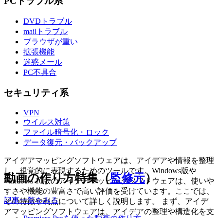
PCトラブル系
DVDトラブル
mailトラブル
ブラウザが重い
拡張機能
迷惑メール
PC不具合
セキュリティ系
VPN
ウイルス対策
ファイル暗号化・ロック
データ復元・バックアップ
アイデアマッピングソフトウェアは、アイデアや情報を整理
し、視覚的に表現するためのツールです。Windows版や
動画の作り方特集（
監修元
）
Windows 10版のアイデアマッピングソフトウェアは、使いや
すさや機能の豊富さで高い評価を受けています。ここでは、
記事一覧をみる
その特徴や利点について詳しく説明します。 まず、アイデ
アマッピングソフトウェアは、アイデアの整理や構造化を支