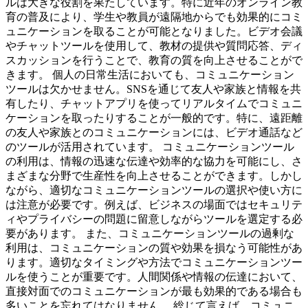
ルは大きな役割を果たしています。特に近年のオンライン教
育の普及により、学生や教員が遠隔地からでも効果的にコミ
ュニケーションを取ることが可能となりました。ビデオ会議
やチャットツールを使用して、教材の提供や質問応答、ディ
スカッションを行うことで、教育の質を向上させることがで
きます。 個人の日常生活においても、コミュニケーション
ツールは欠かせません。SNSを通じて友人や家族と情報を共
有したり、チャットアプリを使ってリアルタイムでコミュニ
ケーションを取ったりすることが一般的です。特に、遠距離
の友人や家族とのコミュニケーションには、ビデオ通話など
のツールが活用されています。 コミュニケーションツール
の利用は、情報の迅速な伝達や効率的な協力を可能にし、さ
まざまな分野で生産性を向上させることができます。しかし
ながら、適切なコミュニケーションツールの選択や使い方に
は注意が必要です。例えば、ビジネスの場面ではセキュリテ
ィやプライバシーの問題に留意しながらツールを選定する必
要があります。 また、コミュニケーションツールの過剰な
利用は、コミュニケーションの質や効果を損なう可能性があ
ります。適切なタイミングや方法でコミュニケーションツー
ルを使うことが重要です。人間関係や情報の伝達において、
直接対面でのコミュニケーションが最も効果的である場合も
多いことを忘れてはなりません。 総じて言えば、コミュニ