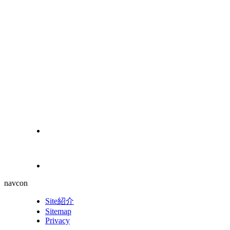
navcon
Site紹介
Sitemap
Privacy