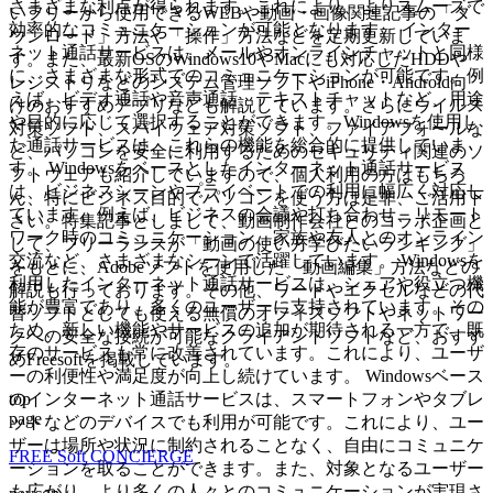
さまざまな利点が得られます。これにより、よりスムーズで
いフリーから使用できるWEBや動画・画像関連記事の「ダ
効率的なコミュニケーションが可能となります。 インター
ウンロード」方法や「操作」方法などを定期更新していま
ネット通話サービスは、メールやオンラインチャットと同様
す。また、最新OSのWindows10やMacにも対応したHDDや
に、さまざまな形式でのコミュニケーションが可能です。例
レジストリなどのシステム管理ソフトやiPhone・Android向
えば、ビデオ通話や音声通話、テキストチャットなど、用途
けのおすすめアプリなども解説しています。さらにウイルス
や目的に応じて選択することができます。Windowsを使用し
対策ソフト、スパイウェア対策ソフト、ファイアフォールな
た通話サービスは、これらの機能を総合的に提供していま
ど、パソコンを安全に利用するためのセキュリティ関連のソ
す。 Windowsをベースとしたインターネット通話サービス
フトウェアも紹介していますので、個人利用の方はもちろ
は、ビジネスシーンやプライベートでの利用に幅広く対応し
ん、特にビジネス目的でパソコンを使う方は是非、ご活用下
ています。例えば、ビジネスの会議や打ち合わせ、リモート
さい。特集記事としまして、動画制作会社とのコラボ企画と
ワーク時のコミュニケーション、家族や友人とのオンライン
して、フリーランスが「動画の使い方学びたいランキング」
交流など、さまざまなシーンで活躍しています。 Windowsを
をもとに、Adobeソフトを使用した「動画編集」方法などの
利用したインターネット通話サービスは、シェアや役立つ機
解説も行っております。その他、ワードやエクセルなどの代
能が豊富であり、多くのユーザーに支持されています。その
替ソフトとしても使える無償のオフィスソフトやネットワー
ため、新しい機能やサービスの追加が期待される一方で、既
クへの安全な接続が可能なクライアントソフトなど、おすす
存のサービスも常に改善されています。これにより、ユーザ
めFreesoftを掲載しています。
ーの利便性や満足度が向上し続けています。 Windowsベース
top
のインターネット通話サービスは、スマートフォンやタブレ
page
ットなどのデバイスでも利用が可能です。これにより、ユー
ザーは場所や状況に制約されることなく、自由にコミュニケ
FREE Soft CONCIERGE
ーションを取ることができます。また、対象となるユーザー
も広がり、より多くの人々とのコミュニケーションが実現さ