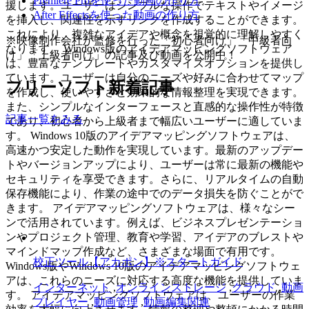
Premiere Proを使った動画の作り方
援します。ユーザーはシンプルな操作でテキストやイメージ
After Effectsを使った動画の作り方
を挿入し、関連性を示すリンクを作成することができます。
これにより、複雑なアイデアや概念を視覚的に理解しやすく
※映像制作会社が監修を行った「初心者向け」「中級者向
なります。 Windows版のアイデアマッピングソフトウェア
け」「上級者向け」の記事及び動画を公開中！
は、豊富なテンプレートやカスタマイズオプションを提供し
ています。ユーザーは自分のニーズや好みに合わせてマップ
フリーソフト新着記事
を作成し、使いやすさと効果的な情報整理を実現できます。
また、シンプルなインターフェースと直感的な操作性が特徴
記事一覧をみる
であり、初心者から上級者まで幅広いユーザーに適していま
す。 Windows 10版のアイデアマッピングソフトウェアは、
高速かつ安定した動作を実現しています。最新のアップデー
トやバージョンアップにより、ユーザーは常に最新の機能や
セキュリティを享受できます。さらに、リアルタイムの自動
保存機能により、作業の途中でのデータ損失を防ぐことがで
きます。 アイデアマッピングソフトウェアは、様々なシー
ンで活用されています。例えば、ビジネスプレゼンテーショ
ンやプロジェクト管理、教育や学習、アイデアのブレストや
マインドマップ作成など、さまざまな場面で有用です。
校正ツール【アカポン】※スタートガイド
Windows版やWindows 10版のアイデアマッピングソフトウェ
アは、これらのニーズに対応する高度な機能を提供していま
インターネット
,
オンラインストレージ
,
クラウド
,
動画
す。 アイデアマッピングソフトウェアは、ユーザーの作業
プレイヤー
,
動画管理
,
動画編集関連