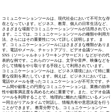
コミュニケーションツールは、現代社会において不可欠な存
在となっています。ビジネス、教育、個人の日常生活など、
さまざまな場面でコミュニケーションツールが活用されてい
ます。ここでは、コミュニケーションツールの種類や利用方
法、さらにはその重要性について詳しく説明します。 ま
ず、コミュニケーションツールにはさまざまな種類がありま
す。電話やメール、チャットアプリ、ビデオ会議ツール、
SNS（ソーシャルネットワーキングサービス）などがその代
表的な例です。これらのツールは、文字や音声、映像などを
介して情報をやり取りする手段として利用されています。
コミュニケーションツールは、ビジネス環境において特に重
要な役割を果たしています。例えば、ビジネスにおいては、
電話やメールを使ったコミュニケーションが不可欠です。チ
ーム間や顧客との円滑なコミュニケーションは、業務の効率
性や顧客満足度を高めるために重要です。また、ビデオ会議
ツールを利用することで、地理的に離れた場所にいるメンバ
ー同士がリアルタイムで対話し、情報共有や意思決定を行う
ことができます。 教育分野でも、コミュニケーションツー