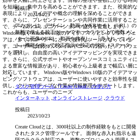
効率を大幅に向上させます。情報の整理や整頓にかかる時間
を短縮し、集中力を高めることができます。また、視覚的な
投稿日
表現により、アイデアや概念の理解を深めることができま
2024/04/25
す。さらに、プレゼンテーションや共同作業に活用すること
アカポンは、デザイン・動画・WEBサイト（URL）の
で、チームのコミュニケーションや協力を促進します。
無料で使える校正ツールです。クラウド上で複数メン
Windows版やWindows 10版のアイデアマッピングソフトウェ
バーと画像やURL、動画を共有し、『赤入れ・コメン
アは、多くのユーザーにとって便利なツールとなっていま
ト』機能を使って校正指示や校正の状況（ステータ
す。ユーザーは自分のスタイルやニーズに合ったソフトウェ
ス）...
アを選択し、自由度の高いアイデアマッピングを実現できま
す。さらに、公式サポートやオープンソースコミュニティに
よる豊富な情報源があり、初心者から上級者まで幅広い層に
対応しています。 Windows版やWindows 10版のアイデアマッ
ピングソフトウェアは、ユーザーに使いやすさと効率性を提
供し、クリエイティブな作業や情報整理をサポートします。
タスク管理ツール『Create Cloud』の使い方
これからも、ユーザーのニーズ
インターネット
,
オンラインストレージ
,
クラウド
投稿日
2023/10/23
Create Cloudとは、3000社以上の制作経験をもとに開発
されたタスク管理ツールです。 面倒な赤入れ指示も遠
隔でラクラク対応でき、複数のプロジェクト管理もス