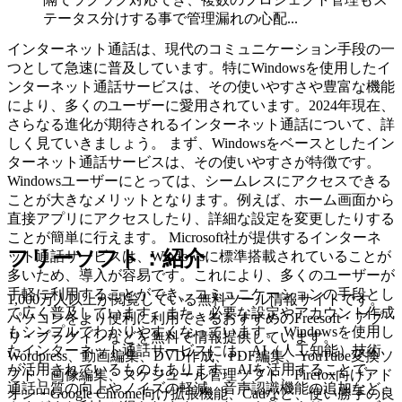
テータス分けする事で管理漏れの心配...
インターネット通話は、現代のコミュニケーション手段の一
つとして急速に普及しています。特にWindowsを使用したイ
ンターネット通話サービスは、その使いやすさや豊富な機能
により、多くのユーザーに愛用されています。2024年現在、
さらなる進化が期待されるインターネット通話について、詳
しく見ていきましょう。 まず、Windowsをベースとしたイン
ターネット通話サービスは、その使いやすさが特徴です。
Windowsユーザーにとっては、シームレスにアクセスできる
ことが大きなメリットとなります。例えば、ホーム画面から
直接アプリにアクセスしたり、詳細な設定を変更したりする
ことが簡単に行えます。 Microsoft社が提供するインターネ
フリーソフト：紹介
ット通話サービスは、Windowsに標準搭載されていることが
多いため、導入が容易です。これにより、多くのユーザーが
手軽に利用することができ、コミュニケーションの手段とし
1,000万人以上が閲覧している無料ツール情報サイトです。
て広く普及しています。また、必要な設定やアカウント作成
パソコンをより便利に利用できるおすすめのFreesoft・アプ
もシンプルでわかりやすくなっています。 Windowsを使用し
リ・プラグインなどを無料で情報提供しています。
たインターネット通話サービスには、AI（人工知能）技術
Wordpress、動画編集、DVD作成、PDF編集、YouTube変換ソ
が活用されているものもあります。AIを活用することで、
フト、画像編集、スケジュール管理ソフト、Firefox向けアド
通話品質の向上やノイズの軽減、音声認識機能の追加など、
オン・Google Chrome向け拡張機能、Cadなど、使い勝手の良