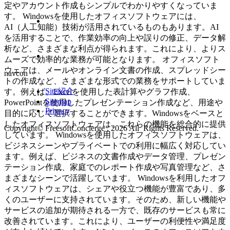
定やアカウント作成もシンプルでわかりやすくなっていま
す。 Windowsを使用したオフィスソフトウェアには、
AI（人工知能）技術が活用されているものもあります。AI
を活用することで、作業効率の向上や誤りの修正、データ解
析など、さまざまな利点が得られます。これにより、よりス
ムーズで効率的な業務が可能となります。 オフィスソフト
ウェアは、メールやオンライン文書の作成、スプレッドシー
navcon
トの作成など、さまざまな形式での業務をサポートしていま
Site紹介
す。例えば、Excelを使用した表計算やグラフ作成、
Sitemap
PowerPointを使用したプレゼンテーション作成など、用途や
Privacy
目的に応じて選択することができます。Windowsをベースと
したオフィスソフトウェアは、これらの機能を総合的に提供
Copyright© FreesoftConcierge , 2026 All Rights Reserved.
しています。 Windowsを使用したオフィスソフトウェアは、
ビジネスシーンやプライベートでの利用に幅広く対応してい
ます。例えば、ビジネスの文書作成やデータ管理、プレゼン
テーション作成、家庭でのレポート作成や写真管理など、さ
まざまなシーンで活躍しています。 Windowsを利用したオフ
ィスソフトウェアは、シェアや役立つ機能が豊富であり、多
くのユーザーに支持されています。そのため、新しい機能や
サービスの追加が期待される一方で、既存のサービスも常に
改善されています。これにより、ユーザーの利便性や満足度