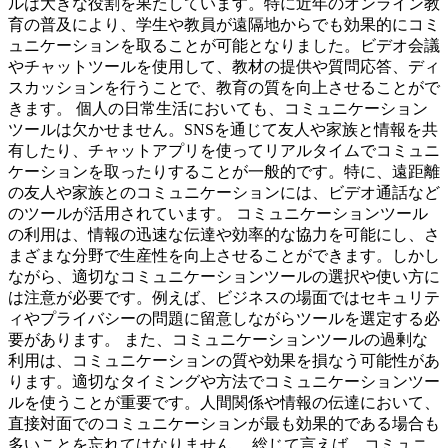
ルは大きな役割を果たしています。特に近年のオンライン教
育の普及により、学生や教員が遠隔地からでも効果的にコミ
ュニケーションを取ることが可能となりました。ビデオ会議
やチャットツールを使用して、教材の提供や質問応答、ディ
スカッションを行うことで、教育の質を向上させることがで
きます。 個人の日常生活においても、コミュニケーション
ツールは欠かせません。SNSを通じて友人や家族と情報を共
有したり、チャットアプリを使ってリアルタイムでコミュニ
ケーションを取ったりすることが一般的です。特に、遠距離
の友人や家族とのコミュニケーションには、ビデオ通話など
のツールが活用されています。 コミュニケーションツール
の利用は、情報の迅速な伝達や効率的な協力を可能にし、さ
まざまな分野で生産性を向上させることができます。しかし
ながら、適切なコミュニケーションツールの選択や使い方に
は注意が必要です。例えば、ビジネスの場面ではセキュリテ
ィやプライバシーの問題に留意しながらツールを選定する必
要があります。 また、コミュニケーションツールの過剰な
利用は、コミュニケーションの質や効果を損なう可能性があ
ります。適切なタイミングや方法でコミュニケーションツー
ルを使うことが重要です。人間関係や情報の伝達において、
直接対面でのコミュニケーションが最も効果的である場合も
多いことを忘れてはなりません。 総じて言えば、コミュニ