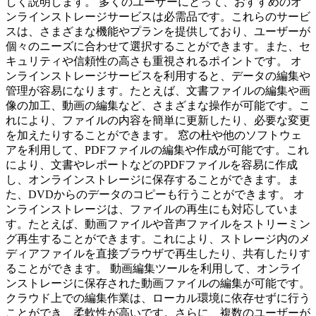
しく説明します。 多くのユーザーにとって、おすすめのオ
ンラインストレージサービスは必需品です。これらのサービ
スは、さまざまな機能やプランを提供しており、ユーザーが
個々のニーズに合わせて選択することができます。また、セ
キュリティや信頼性の高さも重視されるポイントです。 オ
ンラインストレージサービスを利用すると、データの編集や
管理が容易になります。たとえば、文書ファイルの編集や画
像の加工、動画の編集など、さまざまな操作が可能です。こ
れにより、ファイルの内容を簡単に更新したり、必要な変更
を加えたりすることができます。 窓の杜や他のソフトウェ
アを利用して、PDFファイルの編集や作成が可能です。これ
により、文書やレポートなどのPDFファイルを容易に作成
し、オンラインストレージに保存することができます。ま
た、DVDからのデータのコピーも行うことができます。 オ
ンラインストレージは、ファイルの再生にも対応していま
す。たとえば、動画ファイルや音声ファイルをストリーミン
グ再生することができます。これにより、ストレージ内のメ
ディアファイルを直接ブラウザで再生したり、共有したりす
ることができます。 動画編集ツールを利用して、オンライ
ンストレージに保存された動画ファイルの編集が可能です。
クラウド上での編集作業は、ローカル環境に依存せずに行う
ことができ、柔軟性が高いです。さらに、複数のユーザーが