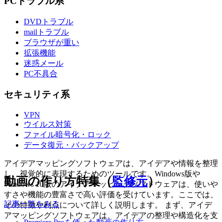
PCトラブル系
DVDトラブル
mailトラブル
ブラウザが重い
拡張機能
迷惑メール
PC不具合
セキュリティ系
VPN
ウイルス対策
ファイル暗号化・ロック
データ復元・バックアップ
アイデアマッピングソフトウェアは、アイデアや情報を整理
し、視覚的に表現するためのツールです。Windows版や
動画の作り方特集（
監修元
）
Windows 10版のアイデアマッピングソフトウェアは、使いや
すさや機能の豊富さで高い評価を受けています。ここでは、
記事一覧をみる
その特徴や利点について詳しく説明します。 まず、アイデ
アマッピングソフトウェアは、アイデアの整理や構造化を支