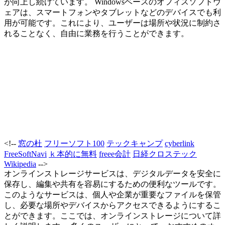
が向上し続けています。 Windowsベースのオフィスソフトウ
ェアは、スマートフォンやタブレットなどのデバイスでも利
用が可能です。これにより、ユーザーは場所や状況に制約さ
れることなく、自由に業務を行うことができます。
<!--
窓の杜
フリーソフト100
テックキャンプ
cyberlink
FreeSoftNavi
ｋ本的に無料
freee会計
日経クロステック
Wikipedia
-->
オンラインストレージサービスは、デジタルデータを安全に
保存し、編集や共有を容易にするための便利なツールです。
このようなサービスは、個人や企業が重要なファイルを保管
し、必要な場所やデバイスからアクセスできるようにするこ
とができます。ここでは、オンラインストレージについて詳