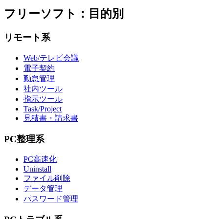
フリーソフト：目的別
リモート系
Web/テレビ会議
電子契約
勤怠管理
社内ツール
指示ツール
Task/Project
見積書・請求書
PC整理系
PC高速化
Uninstall
ファイル削除
データ管理
パスワード管理