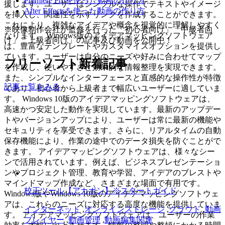
Premiere Proを使った動画の作り方
援します。ユーザーはシンプルな操作でテキストやイメージ
After Effectsを使った動画の作り方
を挿入し、関連性を示すリンクを作成することができます。
これにより、複雑なアイデアや概念を視覚的に理解しやすく
※映像制作会社が監修を行った「初心者向け」「中級者向
なります。 Windows版のアイデアマッピングソフトウェア
け」「上級者向け」の記事及び動画を公開中！
は、豊富なテンプレートやカスタマイズオプションを提供し
ています。ユーザーは自分のニーズや好みに合わせてマップ
フリーソフト新着記事
を作成し、使いやすさと効果的な情報整理を実現できます。
また、シンプルなインターフェースと直感的な操作性が特徴
記事一覧をみる
であり、初心者から上級者まで幅広いユーザーに適していま
す。 Windows 10版のアイデアマッピングソフトウェアは、
高速かつ安定した動作を実現しています。最新のアップデー
トやバージョンアップにより、ユーザーは常に最新の機能や
セキュリティを享受できます。さらに、リアルタイムの自動
保存機能により、作業の途中でのデータ損失を防ぐことがで
きます。 アイデアマッピングソフトウェアは、様々なシー
ンで活用されています。例えば、ビジネスプレゼンテーショ
ンやプロジェクト管理、教育や学習、アイデアのブレストや
マインドマップ作成など、さまざまな場面で有用です。
校正ツール【アカポン】※スタートガイド
Windows版やWindows 10版のアイデアマッピングソフトウェ
アは、これらのニーズに対応する高度な機能を提供していま
インターネット
,
オンラインストレージ
,
クラウド
,
動画
す。 アイデアマッピングソフトウェアは、ユーザーの作業
プレイヤー
,
動画管理
,
動画編集関連