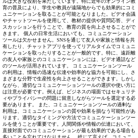
ルは大きな役割を果たしています。特に近年のオンライン教
育の普及により、学生や教員が遠隔地からでも効果的にコミ
ュニケーションを取ることが可能となりました。ビデオ会議
やチャットツールを使用して、教材の提供や質問応答、ディ
スカッションを行うことで、教育の質を向上させることがで
きます。 個人の日常生活においても、コミュニケーション
ツールは欠かせません。SNSを通じて友人や家族と情報を共
有したり、チャットアプリを使ってリアルタイムでコミュニ
ケーションを取ったりすることが一般的です。特に、遠距離
の友人や家族とのコミュニケーションには、ビデオ通話など
のツールが活用されています。 コミュニケーションツール
の利用は、情報の迅速な伝達や効率的な協力を可能にし、さ
まざまな分野で生産性を向上させることができます。しかし
ながら、適切なコミュニケーションツールの選択や使い方に
は注意が必要です。例えば、ビジネスの場面ではセキュリテ
ィやプライバシーの問題に留意しながらツールを選定する必
要があります。 また、コミュニケーションツールの過剰な
利用は、コミュニケーションの質や効果を損なう可能性があ
ります。適切なタイミングや方法でコミュニケーションツー
ルを使うことが重要です。人間関係や情報の伝達において、
直接対面でのコミュニケーションが最も効果的である場合も
多いことを忘れてはなりません。 総じて言えば、コミュニ