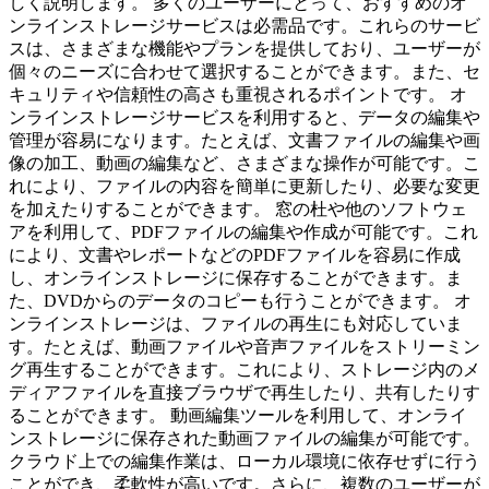
しく説明します。 多くのユーザーにとって、おすすめのオ
ンラインストレージサービスは必需品です。これらのサービ
スは、さまざまな機能やプランを提供しており、ユーザーが
個々のニーズに合わせて選択することができます。また、セ
キュリティや信頼性の高さも重視されるポイントです。 オ
ンラインストレージサービスを利用すると、データの編集や
管理が容易になります。たとえば、文書ファイルの編集や画
像の加工、動画の編集など、さまざまな操作が可能です。こ
れにより、ファイルの内容を簡単に更新したり、必要な変更
を加えたりすることができます。 窓の杜や他のソフトウェ
アを利用して、PDFファイルの編集や作成が可能です。これ
により、文書やレポートなどのPDFファイルを容易に作成
し、オンラインストレージに保存することができます。ま
た、DVDからのデータのコピーも行うことができます。 オ
ンラインストレージは、ファイルの再生にも対応していま
す。たとえば、動画ファイルや音声ファイルをストリーミン
グ再生することができます。これにより、ストレージ内のメ
ディアファイルを直接ブラウザで再生したり、共有したりす
ることができます。 動画編集ツールを利用して、オンライ
ンストレージに保存された動画ファイルの編集が可能です。
クラウド上での編集作業は、ローカル環境に依存せずに行う
ことができ、柔軟性が高いです。さらに、複数のユーザーが