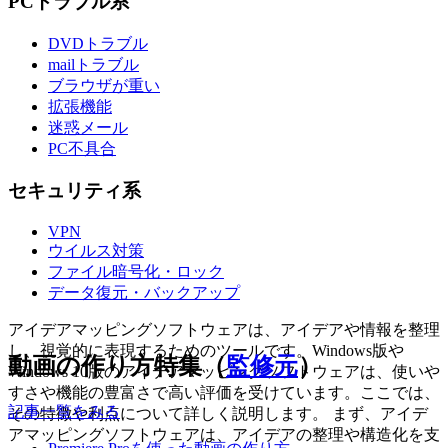
PCトラブル系
DVDトラブル
mailトラブル
ブラウザが重い
拡張機能
迷惑メール
PC不具合
セキュリティ系
VPN
ウイルス対策
ファイル暗号化・ロック
データ復元・バックアップ
アイデアマッピングソフトウェアは、アイデアや情報を整理
し、視覚的に表現するためのツールです。Windows版や
動画の作り方特集（
監修元
）
Windows 10版のアイデアマッピングソフトウェアは、使いや
すさや機能の豊富さで高い評価を受けています。ここでは、
記事一覧をみる
その特徴や利点について詳しく説明します。 まず、アイデ
アマッピングソフトウェアは、アイデアの整理や構造化を支