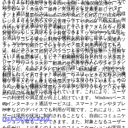
さまざまな利点が得られます。これにより、よりスムーズで
いフリーから使用できるWEBや動画・画像関連記事の「ダ
効率的なコミュニケーションが可能となります。 インター
ウンロード」方法や「操作」方法などを定期更新していま
ネット通話サービスは、メールやオンラインチャットと同様
す。また、最新OSのWindows10やMacにも対応したHDDや
に、さまざまな形式でのコミュニケーションが可能です。例
レジストリなどのシステム管理ソフトやiPhone・Android向
えば、ビデオ通話や音声通話、テキストチャットなど、用途
けのおすすめアプリなども解説しています。さらにウイルス
や目的に応じて選択することができます。Windowsを使用し
対策ソフト、スパイウェア対策ソフト、ファイアフォールな
た通話サービスは、これらの機能を総合的に提供していま
ど、パソコンを安全に利用するためのセキュリティ関連のソ
す。 Windowsをベースとしたインターネット通話サービス
フトウェアも紹介していますので、個人利用の方はもちろ
は、ビジネスシーンやプライベートでの利用に幅広く対応し
ん、特にビジネス目的でパソコンを使う方は是非、ご活用下
ています。例えば、ビジネスの会議や打ち合わせ、リモート
さい。特集記事としまして、動画制作会社とのコラボ企画と
ワーク時のコミュニケーション、家族や友人とのオンライン
して、フリーランスが「動画の使い方学びたいランキング」
交流など、さまざまなシーンで活躍しています。 Windowsを
をもとに、Adobeソフトを使用した「動画編集」方法などの
利用したインターネット通話サービスは、シェアや役立つ機
解説も行っております。その他、ワードやエクセルなどの代
能が豊富であり、多くのユーザーに支持されています。その
替ソフトとしても使える無償のオフィスソフトやネットワー
ため、新しい機能やサービスの追加が期待される一方で、既
クへの安全な接続が可能なクライアントソフトなど、おすす
存のサービスも常に改善されています。これにより、ユーザ
めFreesoftを掲載しています。
ーの利便性や満足度が向上し続けています。 Windowsベース
top
のインターネット通話サービスは、スマートフォンやタブレ
page
ットなどのデバイスでも利用が可能です。これにより、ユー
ザーは場所や状況に制約されることなく、自由にコミュニケ
FREE Soft CONCIERGE
ーションを取ることができます。また、対象となるユーザー
も広がり、より多くの人々とのコミュニケーションが実現さ