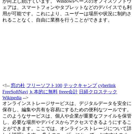
が向上し続けています。 Windowsベースのオフィスソフトウ
ェアは、スマートフォンやタブレットなどのデバイスでも利
用が可能です。これにより、ユーザーは場所や状況に制約さ
れることなく、自由に業務を行うことができます。
<!--
窓の杜
フリーソフト100
テックキャンプ
cyberlink
FreeSoftNavi
ｋ本的に無料
freee会計
日経クロステック
Wikipedia
-->
オンラインストレージサービスは、デジタルデータを安全に
保存し、編集や共有を容易にするための便利なツールです。
このようなサービスは、個人や企業が重要なファイルを保管
し、必要な場所やデバイスからアクセスできるようにするこ
とができます。ここでは、オンラインストレージについて詳