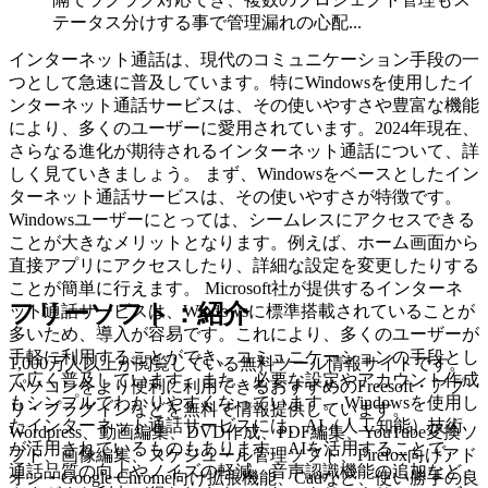
テータス分けする事で管理漏れの心配...
インターネット通話は、現代のコミュニケーション手段の一
つとして急速に普及しています。特にWindowsを使用したイ
ンターネット通話サービスは、その使いやすさや豊富な機能
により、多くのユーザーに愛用されています。2024年現在、
さらなる進化が期待されるインターネット通話について、詳
しく見ていきましょう。 まず、Windowsをベースとしたイン
ターネット通話サービスは、その使いやすさが特徴です。
Windowsユーザーにとっては、シームレスにアクセスできる
ことが大きなメリットとなります。例えば、ホーム画面から
直接アプリにアクセスしたり、詳細な設定を変更したりする
ことが簡単に行えます。 Microsoft社が提供するインターネ
フリーソフト：紹介
ット通話サービスは、Windowsに標準搭載されていることが
多いため、導入が容易です。これにより、多くのユーザーが
手軽に利用することができ、コミュニケーションの手段とし
1,000万人以上が閲覧している無料ツール情報サイトです。
て広く普及しています。また、必要な設定やアカウント作成
パソコンをより便利に利用できるおすすめのFreesoft・アプ
もシンプルでわかりやすくなっています。 Windowsを使用し
リ・プラグインなどを無料で情報提供しています。
たインターネット通話サービスには、AI（人工知能）技術
Wordpress、動画編集、DVD作成、PDF編集、YouTube変換ソ
が活用されているものもあります。AIを活用することで、
フト、画像編集、スケジュール管理ソフト、Firefox向けアド
通話品質の向上やノイズの軽減、音声認識機能の追加など、
オン・Google Chrome向け拡張機能、Cadなど、使い勝手の良