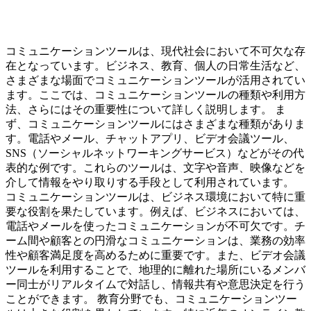
コミュニケーションツールは、現代社会において不可欠な存
在となっています。ビジネス、教育、個人の日常生活など、
さまざまな場面でコミュニケーションツールが活用されてい
ます。ここでは、コミュニケーションツールの種類や利用方
法、さらにはその重要性について詳しく説明します。 ま
ず、コミュニケーションツールにはさまざまな種類がありま
す。電話やメール、チャットアプリ、ビデオ会議ツール、
SNS（ソーシャルネットワーキングサービス）などがその代
表的な例です。これらのツールは、文字や音声、映像などを
介して情報をやり取りする手段として利用されています。
コミュニケーションツールは、ビジネス環境において特に重
要な役割を果たしています。例えば、ビジネスにおいては、
電話やメールを使ったコミュニケーションが不可欠です。チ
ーム間や顧客との円滑なコミュニケーションは、業務の効率
性や顧客満足度を高めるために重要です。また、ビデオ会議
ツールを利用することで、地理的に離れた場所にいるメンバ
ー同士がリアルタイムで対話し、情報共有や意思決定を行う
ことができます。 教育分野でも、コミュニケーションツー