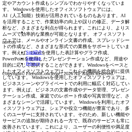
定やアカウント作成もシンプルでわかりやすくなっていま
す。 Windowsを使用したオフィスソフトウェアには、
AI（人工知能）技術が活用されているものもあります。AI
を活用することで、作業効率の向上や誤りの修正、データ解
析など、さまざまな利点が得られます。これにより、よりス
ムーズで効率的な業務が可能となります。 オフィスソフト
ウェアは、メールやオンライン文書の作成、スプレッドシー
navcon
トの作成など、さまざまな形式での業務をサポートしていま
Site紹介
す。例えば、Excelを使用した表計算やグラフ作成、
Sitemap
PowerPointを使用したプレゼンテーション作成など、用途や
Privacy
目的に応じて選択することができます。Windowsをベースと
したオフィスソフトウェアは、これらの機能を総合的に提供
Copyright© FreesoftConcierge , 2026 All Rights Reserved.
しています。 Windowsを使用したオフィスソフトウェアは、
ビジネスシーンやプライベートでの利用に幅広く対応してい
ます。例えば、ビジネスの文書作成やデータ管理、プレゼン
テーション作成、家庭でのレポート作成や写真管理など、さ
まざまなシーンで活躍しています。 Windowsを利用したオフ
ィスソフトウェアは、シェアや役立つ機能が豊富であり、多
くのユーザーに支持されています。そのため、新しい機能や
サービスの追加が期待される一方で、既存のサービスも常に
改善されています。これにより、ユーザーの利便性や満足度