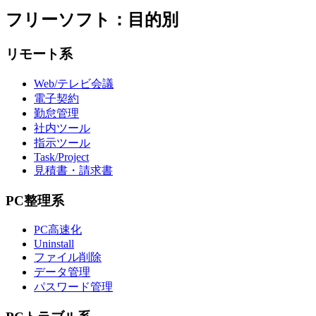
フリーソフト：目的別
リモート系
Web/テレビ会議
電子契約
勤怠管理
社内ツール
指示ツール
Task/Project
見積書・請求書
PC整理系
PC高速化
Uninstall
ファイル削除
データ管理
パスワード管理