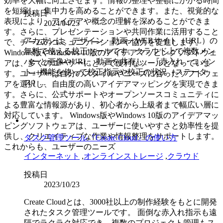
効率を大幅に向上させます。情報の整理や整頓にかかる時間
を短縮し、集中力を高めることができます。また、視覚的な
投稿日
表現により、アイデアや概念の理解を深めることができま
2024/04/25
す。さらに、プレゼンテーションや共同作業に活用すること
アカポンは、デザイン・動画・WEBサイト（URL）の
で、チームのコミュニケーションや協力を促進します。
無料で使える校正ツールです。クラウド上で複数メン
Windows版やWindows 10版のアイデアマッピングソフトウェ
バーと画像やURL、動画を共有し、『赤入れ・コメン
アは、多くのユーザーにとって便利なツールとなっていま
ト』機能を使って校正指示や校正の状況（ステータ
す。ユーザーは自分のスタイルやニーズに合ったソフトウェ
ス）...
アを選択し、自由度の高いアイデアマッピングを実現できま
す。さらに、公式サポートやオープンソースコミュニティに
よる豊富な情報源があり、初心者から上級者まで幅広い層に
対応しています。 Windows版やWindows 10版のアイデアマッ
ピングソフトウェアは、ユーザーに使いやすさと効率性を提
供し、クリエイティブな作業や情報整理をサポートします。
タスク管理ツール『Create Cloud』の使い方
これからも、ユーザーのニーズ
インターネット
,
オンラインストレージ
,
クラウド
投稿日
2023/10/23
Create Cloudとは、3000社以上の制作経験をもとに開発
されたタスク管理ツールです。 面倒な赤入れ指示も遠
隔でラクラク対応でき、複数のプロジェクト管理もス