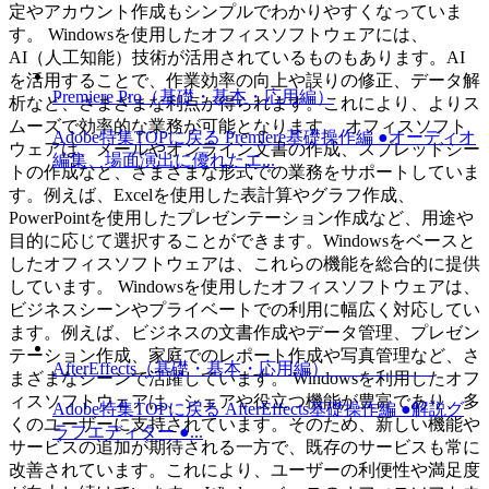
定やアカウント作成もシンプルでわかりやすくなっていま
す。 Windowsを使用したオフィスソフトウェアには、
AI（人工知能）技術が活用されているものもあります。AI
を活用することで、作業効率の向上や誤りの修正、データ解
Premiere Pro（基礎・基本・応用編）
析など、さまざまな利点が得られます。これにより、よりス
ムーズで効率的な業務が可能となります。 オフィスソフト
Adobe特集TOPに戻る Premiere基礎操作編 ●オーディオ
ウェアは、メールやオンライン文書の作成、スプレッドシー
編集、場面演出に優れたエ...
トの作成など、さまざまな形式での業務をサポートしていま
す。例えば、Excelを使用した表計算やグラフ作成、
PowerPointを使用したプレゼンテーション作成など、用途や
目的に応じて選択することができます。Windowsをベースと
したオフィスソフトウェアは、これらの機能を総合的に提供
しています。 Windowsを使用したオフィスソフトウェアは、
ビジネスシーンやプライベートでの利用に幅広く対応してい
ます。例えば、ビジネスの文書作成やデータ管理、プレゼン
テーション作成、家庭でのレポート作成や写真管理など、さ
AfterEffects（基礎・基本・応用編）
まざまなシーンで活躍しています。 Windowsを利用したオフ
ィスソフトウェアは、シェアや役立つ機能が豊富であり、多
Adobe特集TOPに戻る AfterEffects基礎操作編 ●解説グ
くのユーザーに支持されています。そのため、新しい機能や
ラフエディター ●...
サービスの追加が期待される一方で、既存のサービスも常に
改善されています。これにより、ユーザーの利便性や満足度