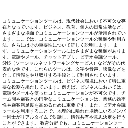
コミュニケーションツールは、現代社会において不可欠な存
在となっています。ビジネス、教育、個人の日常生活など、
さまざまな場面でコミュニケーションツールが活用されてい
ます。ここでは、コミュニケーションツールの種類や利用方
法、さらにはその重要性について詳しく説明します。 ま
ず、コミュニケーションツールにはさまざまな種類がありま
す。電話やメール、チャットアプリ、ビデオ会議ツール、
SNS（ソーシャルネットワーキングサービス）などがその代
表的な例です。これらのツールは、文字や音声、映像などを
介して情報をやり取りする手段として利用されています。
コミュニケーションツールは、ビジネス環境において特に重
要な役割を果たしています。例えば、ビジネスにおいては、
電話やメールを使ったコミュニケーションが不可欠です。チ
ーム間や顧客との円滑なコミュニケーションは、業務の効率
性や顧客満足度を高めるために重要です。また、ビデオ会議
ツールを利用することで、地理的に離れた場所にいるメンバ
ー同士がリアルタイムで対話し、情報共有や意思決定を行う
ことができます。 教育分野でも、コミュニケーションツー