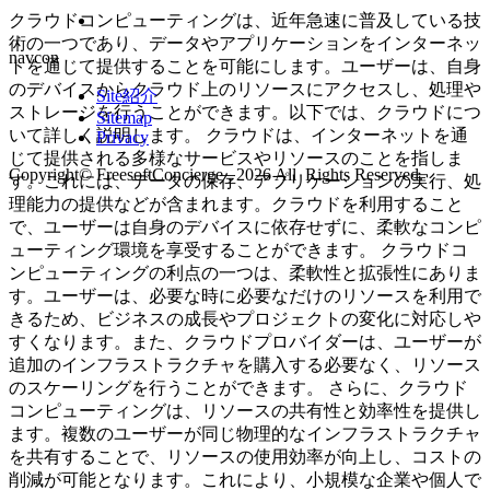
クラウドコンピューティングは、近年急速に普及している技
術の一つであり、データやアプリケーションをインターネッ
navcon
トを通じて提供することを可能にします。ユーザーは、自身
のデバイスからクラウド上のリソースにアクセスし、処理や
Site紹介
ストレージを行うことができます。以下では、クラウドにつ
Sitemap
いて詳しく説明します。 クラウドは、インターネットを通
Privacy
じて提供される多様なサービスやリソースのことを指しま
Copyright© FreesoftConcierge , 2026 All Rights Reserved.
す。これには、データの保存、アプリケーションの実行、処
理能力の提供などが含まれます。クラウドを利用すること
で、ユーザーは自身のデバイスに依存せずに、柔軟なコンピ
ューティング環境を享受することができます。 クラウドコ
ンピューティングの利点の一つは、柔軟性と拡張性にありま
す。ユーザーは、必要な時に必要なだけのリソースを利用で
きるため、ビジネスの成長やプロジェクトの変化に対応しや
すくなります。また、クラウドプロバイダーは、ユーザーが
追加のインフラストラクチャを購入する必要なく、リソース
のスケーリングを行うことができます。 さらに、クラウド
コンピューティングは、リソースの共有性と効率性を提供し
ます。複数のユーザーが同じ物理的なインフラストラクチャ
を共有することで、リソースの使用効率が向上し、コストの
削減が可能となります。これにより、小規模な企業や個人で