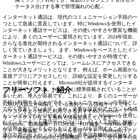
テータス分けする事で管理漏れの心配...
インターネット通話は、現代のコミュニケーション手段の一
つとして急速に普及しています。特にWindowsを使用したイ
ンターネット通話サービスは、その使いやすさや豊富な機能
により、多くのユーザーに愛用されています。2024年現在、
さらなる進化が期待されるインターネット通話について、詳
しく見ていきましょう。 まず、Windowsをベースとしたイン
ターネット通話サービスは、その使いやすさが特徴です。
Windowsユーザーにとっては、シームレスにアクセスできる
ことが大きなメリットとなります。例えば、ホーム画面から
直接アプリにアクセスしたり、詳細な設定を変更したりする
ことが簡単に行えます。 Microsoft社が提供するインターネ
フリーソフト：紹介
ット通話サービスは、Windowsに標準搭載されていることが
多いため、導入が容易です。これにより、多くのユーザーが
手軽に利用することができ、コミュニケーションの手段とし
1,000万人以上が閲覧している無料ツール情報サイトです。
て広く普及しています。また、必要な設定やアカウント作成
パソコンをより便利に利用できるおすすめのFreesoft・アプ
もシンプルでわかりやすくなっています。 Windowsを使用し
リ・プラグインなどを無料で情報提供しています。
たインターネット通話サービスには、AI（人工知能）技術
Wordpress、動画編集、DVD作成、PDF編集、YouTube変換ソ
が活用されているものもあります。AIを活用することで、
フト、画像編集、スケジュール管理ソフト、Firefox向けアド
通話品質の向上やノイズの軽減、音声認識機能の追加など、
オン・Google Chrome向け拡張機能、Cadなど、使い勝手の良