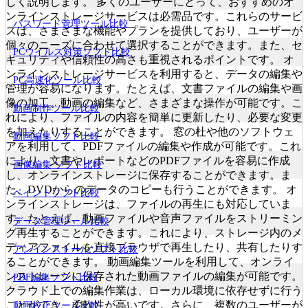
しく説明します。 多くのユーザーにとって、おすすめのオ
ンラインストレージサービスは必需品です。これらのサービ
パスワード管理ツール比較
スは、さまざまな機能やプランを提供しており、ユーザーが
個々のニーズに合わせて選択することができます。また、セ
PCウイルス対策ソフト比較
キュリティや信頼性の高さも重視されるポイントです。 オ
ンラインストレージサービスを利用すると、データの編集や
PC高速化ツール比較
管理が容易になります。たとえば、文書ファイルの編集や画
像の加工、動画の編集など、さまざまな操作が可能です。こ
動画制作ツール比較
れにより、ファイルの内容を簡単に更新したり、必要な変更
を加えたりすることができます。 窓の杜や他のソフトウェ
動画編集ソフト比較
アを利用して、PDFファイルの編集や作成が可能です。これ
により、文書やレポートなどのPDFファイルを容易に作成
画像編集 ソフト比較
し、オンラインストレージに保存することができます。ま
た、DVDからのデータのコピーも行うことができます。 オ
ペイントソフト比較
ンラインストレージは、ファイルの再生にも対応していま
す。たとえば、動画ファイルや音声ファイルをストリーミン
データ管理ツール比較
グ再生することができます。これにより、ストレージ内のメ
ディアファイルを直接ブラウザで再生したり、共有したりす
アンインストールソフト比較
ることができます。 動画編集ツールを利用して、オンライ
ンストレージに保存された動画ファイルの編集が可能です。
PDF編集ソフト比較
クラウド上での編集作業は、ローカル環境に依存せずに行う
ことができ、柔軟性が高いです。さらに、複数のユーザーが
動画校正ツール比較