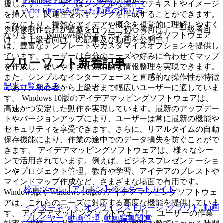
Premiere Proを使った動画の作り方
援します。ユーザーはシンプルな操作でテキストやイメージ
After Effectsを使った動画の作り方
を挿入し、関連性を示すリンクを作成することができます。
これにより、複雑なアイデアや概念を視覚的に理解しやすく
※映像制作会社が監修を行った「初心者向け」「中級者向
なります。 Windows版のアイデアマッピングソフトウェア
け」「上級者向け」の記事及び動画を公開中！
は、豊富なテンプレートやカスタマイズオプションを提供し
ています。ユーザーは自分のニーズや好みに合わせてマップ
フリーソフト新着記事
を作成し、使いやすさと効果的な情報整理を実現できます。
また、シンプルなインターフェースと直感的な操作性が特徴
記事一覧をみる
であり、初心者から上級者まで幅広いユーザーに適していま
す。 Windows 10版のアイデアマッピングソフトウェアは、
高速かつ安定した動作を実現しています。最新のアップデー
トやバージョンアップにより、ユーザーは常に最新の機能や
セキュリティを享受できます。さらに、リアルタイムの自動
保存機能により、作業の途中でのデータ損失を防ぐことがで
きます。 アイデアマッピングソフトウェアは、様々なシー
ンで活用されています。例えば、ビジネスプレゼンテーショ
ンやプロジェクト管理、教育や学習、アイデアのブレストや
マインドマップ作成など、さまざまな場面で有用です。
校正ツール【アカポン】※スタートガイド
Windows版やWindows 10版のアイデアマッピングソフトウェ
アは、これらのニーズに対応する高度な機能を提供していま
インターネット
,
オンラインストレージ
,
クラウド
,
動画
す。 アイデアマッピングソフトウェアは、ユーザーの作業
プレイヤー
,
動画管理
,
動画編集関連