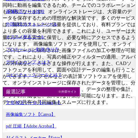
同時に動画を編集できるため、チームでのコラボレーション
も容易になります。 オンラインストレージは、大容量のデ
画像校正ツール比較
ータを保存するための理想的な解決策です。多くのサービス
外国語文法チェックツール
は、無料のストレージ容量を提供しており、有料プランでは
より多くの容量を利用できます。これにより、ユーザーは大
オススメ校正ツール
量のデータを安全に保管し、必要な時にアクセスできるよう
になります。 画像編集ソフトウェアを使用して、オンライ
プロモーション動画 作り方
ンストレージに保存された画像ファイルの加工や整理が可能
です。これにより、写真の補正やフィルターの適用、アルバ
デザインカンプ とは？
ムの作成など、さまざまな操作が行えます。また、CADソ
フトウェアを利用して、図面や設計データの編集も行うこと
コピペチェックツールとは？
ができます。 エクセルなどの表計算ソフトウェアを使用し
て、オンラインストレージに保存されたデータを管理し、分
析することができます。これにより、データの整理や集計、
厳選記事
※外部サイト
グラフの作成など、効率的な作業が可能になります。また、
データの共有や共同編集もスムーズに行えます。
文章 校正ツール【so-zou.jp】
画像編集ソフト【Canva】
pdf 圧縮【Adobe Acrobat】
AIイラスト メーカー【Fotor】