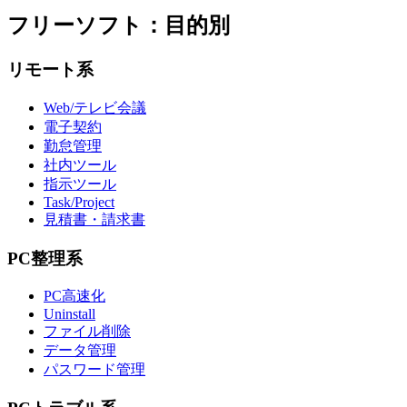
フリーソフト：目的別
リモート系
Web/テレビ会議
電子契約
勤怠管理
社内ツール
指示ツール
Task/Project
見積書・請求書
PC整理系
PC高速化
Uninstall
ファイル削除
データ管理
パスワード管理