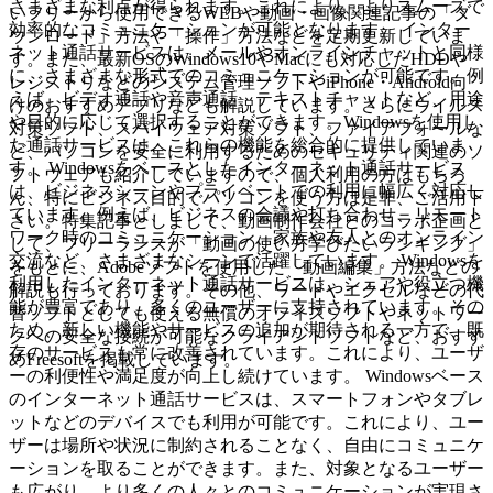
さまざまな利点が得られます。これにより、よりスムーズで
いフリーから使用できるWEBや動画・画像関連記事の「ダ
効率的なコミュニケーションが可能となります。 インター
ウンロード」方法や「操作」方法などを定期更新していま
ネット通話サービスは、メールやオンラインチャットと同様
す。また、最新OSのWindows10やMacにも対応したHDDや
に、さまざまな形式でのコミュニケーションが可能です。例
レジストリなどのシステム管理ソフトやiPhone・Android向
えば、ビデオ通話や音声通話、テキストチャットなど、用途
けのおすすめアプリなども解説しています。さらにウイルス
や目的に応じて選択することができます。Windowsを使用し
対策ソフト、スパイウェア対策ソフト、ファイアフォールな
た通話サービスは、これらの機能を総合的に提供していま
ど、パソコンを安全に利用するためのセキュリティ関連のソ
す。 Windowsをベースとしたインターネット通話サービス
フトウェアも紹介していますので、個人利用の方はもちろ
は、ビジネスシーンやプライベートでの利用に幅広く対応し
ん、特にビジネス目的でパソコンを使う方は是非、ご活用下
ています。例えば、ビジネスの会議や打ち合わせ、リモート
さい。特集記事としまして、動画制作会社とのコラボ企画と
ワーク時のコミュニケーション、家族や友人とのオンライン
して、フリーランスが「動画の使い方学びたいランキング」
交流など、さまざまなシーンで活躍しています。 Windowsを
をもとに、Adobeソフトを使用した「動画編集」方法などの
利用したインターネット通話サービスは、シェアや役立つ機
解説も行っております。その他、ワードやエクセルなどの代
能が豊富であり、多くのユーザーに支持されています。その
替ソフトとしても使える無償のオフィスソフトやネットワー
ため、新しい機能やサービスの追加が期待される一方で、既
クへの安全な接続が可能なクライアントソフトなど、おすす
存のサービスも常に改善されています。これにより、ユーザ
めFreesoftを掲載しています。
ーの利便性や満足度が向上し続けています。 Windowsベース
のインターネット通話サービスは、スマートフォンやタブレ
ットなどのデバイスでも利用が可能です。これにより、ユー
ザーは場所や状況に制約されることなく、自由にコミュニケ
ーションを取ることができます。また、対象となるユーザー
も広がり、より多くの人々とのコミュニケーションが実現さ