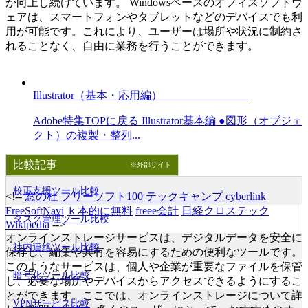
が向上し続けています。 Windowsベースのオフィスソフトウ
ェアは、スマートフォンやタブレットなどのデバイスでも利
用が可能です。これにより、ユーザーは場所や状況に制約さ
れることなく、自由に業務を行うことができます。
Illustrator（基本・応用編）
Adobe特集TOPに戻る Illustrator基本編 ●図形（オブジェ
クト）の複製・整列...
比較記事
※外部サイト
校正支援ツール比較
<!--
窓の杜
フリーソフト100
テックキャンプ
cyberlink
FreeSoftNavi
ｋ本的に無料
freee会計
日経クロステック
タスク管理ツール比較
Wikipedia
-->
オンラインストレージサービスは、デジタルデータを安全に
社内連絡ツール比較
保存し、編集や共有を容易にするための便利なツールです。
このようなサービスは、個人や企業が重要なファイルを保管
暗号化ツール比較
し、必要な場所やデバイスからアクセスできるようにするこ
とができます。ここでは、オンラインストレージについて詳
VPNサービス比較