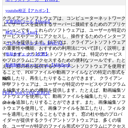
youtube校正【アカポン】
クライアントソフトウェアは、コンピューターネットワーク
文章添削ツール【Shodo】
上でサービスを提供するサーバーに接続するためのアプリケ
ーションです。これらのソフトウェアは、ユーザーが特定の
校正ツール【aun】
サービスやデータにアクセスし、操作するためのインターフ
ェースを提供します。以下では、クライアントソフトウェア
コピペチェックツール【PRUV】
の重要性や機能、おすすめの利用法について詳しく説明しま
す。 まず、クライアントソフトウェアは、特定のサービス
推敲やチェック【文賢】
やプログラムにアクセスするための便利なツールです。たと
動画制作サポートツール【MilkBox】
えば、窓の杜が提供するクライアントソフトウェアを使用す
ることで、PDFファイルや動画ファイルなどの特定の形式を
top
編集したり、再生したりすることができます。 クライアン
page
トソフトウェアは、ユーザーが特定のサービスやプログラム
を編集するための機能を提供します。たとえば、動画編集ソ
FREE Soft CONCIERGE
フトウェアを使用して、動画ファイルを編集したり、エフェ
クトを追加したりすることができます。また、画像編集ソフ
navcon
トウェアを使用して、画像ファイルを加工したり、フィルタ
ーを適用したりすることもできます。 窓の杜や他のプロバ
イダーが提供するクライアントソフトウェアは、多くの場
合、ユーザーが特定のファイル形式やプログラムにアクセス