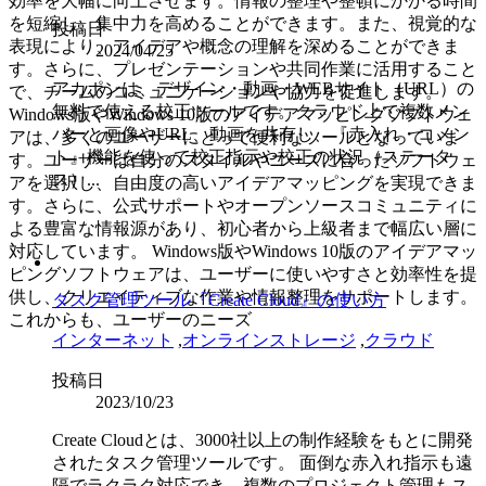
効率を大幅に向上させます。情報の整理や整頓にかかる時間
を短縮し、集中力を高めることができます。また、視覚的な
投稿日
表現により、アイデアや概念の理解を深めることができま
2024/04/25
す。さらに、プレゼンテーションや共同作業に活用すること
アカポンは、デザイン・動画・WEBサイト（URL）の
で、チームのコミュニケーションや協力を促進します。
無料で使える校正ツールです。クラウド上で複数メン
Windows版やWindows 10版のアイデアマッピングソフトウェ
バーと画像やURL、動画を共有し、『赤入れ・コメン
アは、多くのユーザーにとって便利なツールとなっていま
ト』機能を使って校正指示や校正の状況（ステータ
す。ユーザーは自分のスタイルやニーズに合ったソフトウェ
ス）...
アを選択し、自由度の高いアイデアマッピングを実現できま
す。さらに、公式サポートやオープンソースコミュニティに
よる豊富な情報源があり、初心者から上級者まで幅広い層に
対応しています。 Windows版やWindows 10版のアイデアマッ
ピングソフトウェアは、ユーザーに使いやすさと効率性を提
供し、クリエイティブな作業や情報整理をサポートします。
タスク管理ツール『Create Cloud』の使い方
これからも、ユーザーのニーズ
インターネット
,
オンラインストレージ
,
クラウド
投稿日
2023/10/23
Create Cloudとは、3000社以上の制作経験をもとに開発
されたタスク管理ツールです。 面倒な赤入れ指示も遠
隔でラクラク対応でき、複数のプロジェクト管理もス