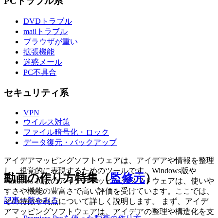
PCトラブル系
DVDトラブル
mailトラブル
ブラウザが重い
拡張機能
迷惑メール
PC不具合
セキュリティ系
VPN
ウイルス対策
ファイル暗号化・ロック
データ復元・バックアップ
アイデアマッピングソフトウェアは、アイデアや情報を整理
し、視覚的に表現するためのツールです。Windows版や
動画の作り方特集（
監修元
）
Windows 10版のアイデアマッピングソフトウェアは、使いや
すさや機能の豊富さで高い評価を受けています。ここでは、
記事一覧をみる
その特徴や利点について詳しく説明します。 まず、アイデ
アマッピングソフトウェアは、アイデアの整理や構造化を支