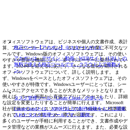
オフィスソフトウェアは、ビジネスや個人の文書作成、表計
校正ツール【アカポン】※スタートガイド
算、プレゼンテーションなど、さまざまな作業に不可欠なツ
ールです。Windows版のオフィスソフトウェアは、その使い
アカポンは、デザイン・動画・WEBサイト（URL）の
やすさや豊富な機能により、多くのユーザーに愛用されてい
無料で使える校正ツールです。クラウド上で複数メ
ます。2024年を迎えるにあたり、さらなる進化が期待される
ン...
オフィスソフトウェアについて、詳しく説明します。 ま
ず、Windowsをベースとしたオフィスソフトウェアは、その
使いやすさが特徴です。Windowsユーザーにとっては、シー
ムレスにアクセスできることが大きなメリットとなります。
例えば、ホーム画面から直接アプリにアクセスしたり、詳細
タスク管理ツール『Create Cloud』の使い方
な設定を変更したりすることが簡単に行えます。 Microsoft
CreateCloudとは、3000社以上の制作経験をもとに開発
社が提供するオフィスソフトウェアは、Windowsに標準搭載
されたタスク管理ツールです。 面倒...
されていることが多いため、導入が容易です。これにより、
多くのユーザーが手軽に利用することができ、文書作成やデ
ータ管理などの業務がスムーズに行えます。また、必要な設