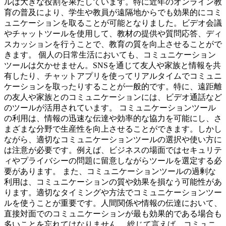
ルは大きな役割を果たしています。特に近年のオンライン教
育の普及により、学生や教員が遠隔地からでも効果的にコミ
ュニケーションを取ることが可能となりました。ビデオ会議
やチャットツールを使用して、教材の提供や質問応答、ディ
スカッションを行うことで、教育の質を向上させることがで
きます。 個人の日常生活においても、コミュニケーション
ツールは欠かせません。SNSを通じて友人や家族と情報を共
有したり、チャットアプリを使ってリアルタイムでコミュニ
ケーションを取ったりすることが一般的です。特に、遠距離
の友人や家族とのコミュニケーションには、ビデオ通話など
のツールが活用されています。 コミュニケーションツール
の利用は、情報の迅速な伝達や効率的な協力を可能にし、さ
まざまな分野で生産性を向上させることができます。しかし
ながら、適切なコミュニケーションツールの選択や使い方に
は注意が必要です。例えば、ビジネスの場面ではセキュリテ
ィやプライバシーの問題に留意しながらツールを選定する必
要があります。 また、コミュニケーションツールの過剰な
利用は、コミュニケーションの質や効果を損なう可能性があ
ります。適切なタイミングや方法でコミュニケーションツー
ルを使うことが重要です。人間関係や情報の伝達において、
直接対面でのコミュニケーションが最も効果的である場合も
多いことを忘れてはなりません。 総じて言えば、コミュニ