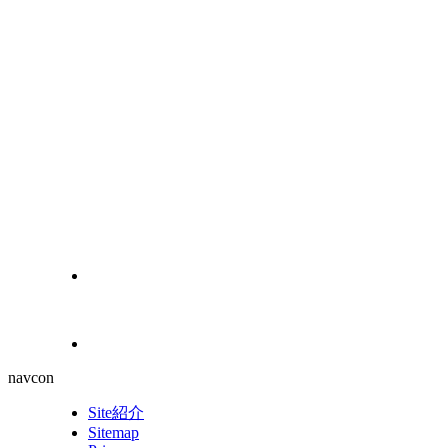
navcon
Site紹介
Sitemap