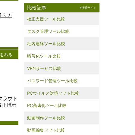
リケーシ
比較記事
※外部サイト
ターネッ
提供する
i
の作り方
校正支援ツール比較
にしま
料
ーは、自
スからク
テ
タスク管理ツール比較
リソース
し、処理
>
社内連絡ツール比較
ジを行う
ます。以
をみる
暗号化ツール比較
ラウドに
く説明し
ウドは、
VPNサービス比較
ットを通
れる多様
パスワード管理ツール比較
やリソー
指しま
PCウイルス対策ソフト比較
は、デー
クラウド
アプリケ
校正指示
PC高速化ツール比較
実行、処
供などが
。クラウ
動画制作ツール比較
ること
ーは自身
動画編集ソフト比較
に依存せ