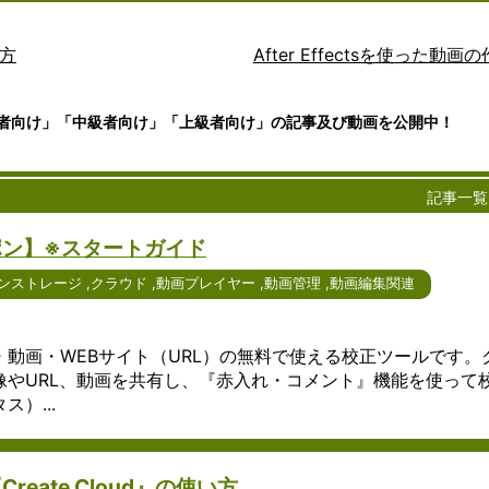
は、アイ
ュニケー
文書作成、
ージ
トウ
ータやアプ
社会にお
は、
プ
デアや情
ション手
表計算、プ
サー
ェア
ョンをイン
いて不可
近年
cyberlink
報を整理
段の一つ
レゼンテー
ビス
は、
トを通じて
欠な存在
急速
FreeSoftNav
り方
After Effectsを使った動画
し、視覚
として急
ションな
は、
コン
ことを可能
となって
に普
ｋ本的に無
的に表現
速に普及
ど、さまざ
デジ
ピュ
す。ユーザ
います。
及し
freee会計
するため
していま
まな作業に
タル
ータ
身のデバイ
ビジネ
てい
日経クロス
者向け」「中級者向け」「上級者向け」の記事及び動画を公開中！
のツール
す。特に
不可欠なツ
デー
ーネ
ラウド上の
ス、教
るコ
ック
です。
Windows
ールです。
タを
ット
にアクセス
育、個人
ミュ
Wikipedia
--
Windows
を使用し
Windows版
安全
ワー
やストレー
の日常生
ニケ
版や
たインタ
のオフィス
に保
ク上
ことができ
活など、
ーシ
記事一覧
Windows
ーネット
ソフトウェ
存
でサ
下では、ク
さまざま
ョン
10版のア
通話サー
アは、その
し、
ービ
ついて詳し
な場面で
ツー
ポン】※スタートガイド
イデアマ
ビスは、
使いやすさ
編集
スを
ます。 クラ
コミュニ
ルの
ッピング
その使い
や豊富な機
や共
提供
インターネ
ケーショ
一つ
ンストレージ
,
クラウド
,
動画プレイヤー
,
動画管理
,
動画編集関連
ソフトウ
やすさや
能により、
有を
する
じて提供さ
ンツール
であ
ェアは、
豊富な機
多くのユー
容易
サー
なサービス
が活用さ
り、
使いやす
能によ
ザーに愛用
にす
バー
スのことを
れていま
テキ
さや機能
り、多く
されていま
るた
に接
す。これに
す。ここ
スト
動画・WEBサイト（URL）の無料で使える校正ツールです。
の豊富さ
のユーザ
す。2024
めの
続す
タの保存、
では、コ
メッ
像やURL、動画を共有し、『赤入れ・コメント』機能を使って
で高い評
ーに愛用
年を迎える
便利
るた
ーションの
ミュニケ
セー
）...
価を受け
されてい
にあたり、
なツ
めの
理能力の提
ーション
ジを
ていま
ます。
さらなる進
ール
アプ
含まれます
ツールの
やり
す。ここ
2024年
化が期待さ
で
リケ
ドを利用す
種類や利
取り
では、そ
現在、さ
れるオフィ
す。
ーシ
で、ユーザ
用方法、
する
eate Cloud』の使い方
の特徴や
らなる進
スソフトウ
この
ョン
のデバイス
さらには
ため