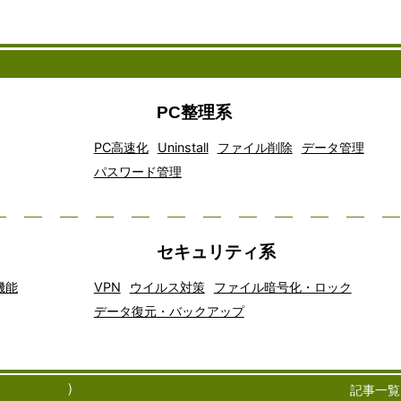
PC整理系
PC高速化
Uninstall
ファイル削除
データ管理
パスワード管理
セキュリティ系
機能
VPN
ウイルス対策
ファイル暗号化・ロック
データ復元・バックアップ
アイデア
インター
オフィスソ
<!--
オン
クラ
クラウドコ
コミュニ
チャ
窓の
マッピン
ネット通
フトウェア
ライ
イア
ティングは
ケーショ
ット
フリーソフ
グソフト
話は、現
は、ビジネ
ンス
ント
速に普及し
ンツール
ツー
100
）
記事一覧
ウェア
代のコミ
スや個人の
トレ
ソフ
術の一つで
は、現代
ル
テックキャ