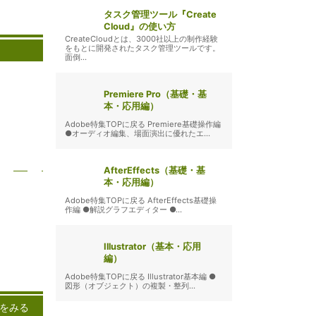
タスク管理ツール『Create
Cloud』の使い方
CreateCloudとは、3000社以上の制作経験
をもとに開発されたタスク管理ツールです。
面倒...
Premiere Pro（基礎・基
本・応用編）
Adobe特集TOPに戻る Premiere基礎操作編
●オーディオ編集、場面演出に優れたエ...
AfterEffects（基礎・基
本・応用編）
Adobe特集TOPに戻る AfterEffects基礎操
作編 ●解説グラフエディター ●...
Illustrator（基本・応用
編）
ンピュー
杜
Adobe特集TOPに戻る Illustrator基本編 ●
、近年急
ト
図形（オブジェクト）の複製・整列...
ている技
をみる
あり、デ
ン