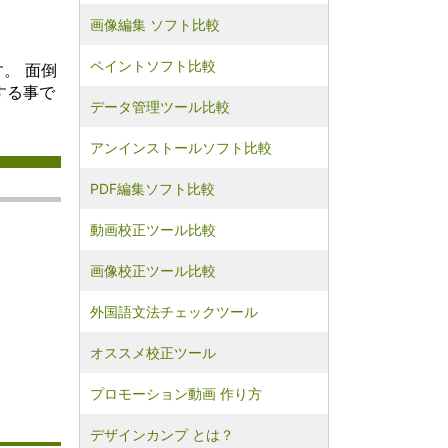
なコンピ
画像編集 ソフト比較
グ環境を
とができ
ペイントソフト比較
ウドコン
す。 面倒
ングの利
する事で
、柔軟性
データ管理ツール比較
ありま
ーは、必
アンインストールソフト比較
要なだけ
を利用で
PDF編集ソフト比較
ビジネス
ロジェク
対応しや
動画校正ツール比較
す。ま
ドプロバ
画像校正ツール比較
ユーザー
ンフラス
外国語文法チェックツール
を購入す
、リソー
オススメ校正ツール
リングを
できま
、クラウ
プロモーション動画 作り方
ーティン
ースの共
デザインカンプ とは？
性を提供