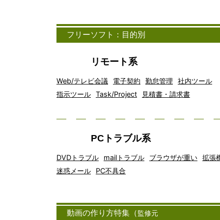
フリーソフト：目的別
リモート系
Web/テレビ会議
電子契約
勤怠管理
社内ツール
指示ツール
Task/Project
見積書・請求書
PCトラブル系
DVDトラブル
mailトラブル
ブラウザが重い
拡張
迷惑メール
PC不具合
動画の作り方特集（
監修元