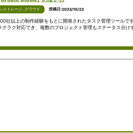
利点につ
化が期待
ェアについ
よう
で
ずに、柔軟
その重要
のア
いて詳し
されるイ
て、詳しく
なサ
す。
ューティン
性につい
プリ
ンストレージ
,
クラウド
投稿日
2023/10/23
く説明し
ンターネ
説明しま
ービ
これ
享受するこ
て詳しく
ケー
ます。
ット通話
す。 まず、
ス
らの
ます。 クラ
説明しま
ショ
とは、3000社以上の制作経験をもとに開発されたタスク管理ツールで
まず、ア
につい
Windowsを
は、
ソフ
ピューティ
す。 ま
ンで
ラクラク対応でき、複数のプロジェクト管理もステータス分け
イデアマ
て、詳し
ベースとし
個人
トウ
点の一つは
ず、コミ
す。
ッピング
く見てい
たオフィス
や企
ェア
と拡張性に
ュニケー
ビジ
ソフトウ
きましょ
ソフトウェ
業が
は、
す。ユーザ
ションツ
ネス
ェアは、
う。 ま
アは、その
重要
ユー
要な時に必
ールには
や個
アイデア
ず、
使いやすさ
なフ
ザー
のリソース
さまざま
人の
の整理や
Windows
が特徴で
ァイ
が特
きるため、
な種類が
両方
構造化を
をベース
す。
ルを
定の
の成長やプ
ありま
で広
支援しま
としたイ
Windowsユ
保管
サー
トの変化に
す。電話
く利
す。ユー
ンターネ
ーザーにと
し、
ビス
すくなりま
やメー
用さ
ザーはシ
ット通話
っては、シ
必要
やデ
た、クラウ
ル、チャ
れて
ンプルな
サービス
ームレスに
な場
ータ
イダーは、
ットアプ
お
操作でテ
は、その
アクセスで
所や
にア
が追加のイ
リ、ビデ
り、
キストや
使いやす
きることが
デバ
クセ
トラクチャ
オ会議ツ
リア
イメージ
さが特徴
大きなメリ
イス
ス
る必要なく
ール、
ルタ
を挿入
です。
ットとなり
から
し、
スのスケー
SNS（ソ
イム
し、関連
Windows
ます。例え
アク
操作
行うことが
ーシャル
での
性を示す
ユーザー
ば、ホーム
セス
する
す。 さらに
ネットワ
コミ
リンクを
にとって
画面から直
でき
ため
ドコンピュ
ーキング
ュニ
作成する
は、シー
接アプリに
るよ
のイ
グは、リソ
サービ
ケー
ことがで
ムレスに
アクセスし
うに
ンタ
有性と効率
ス）など
ショ