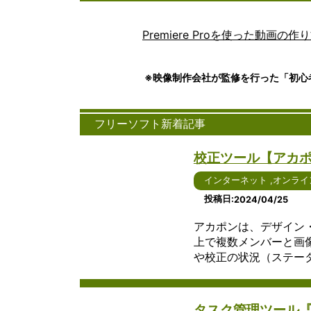
Premiere Proを使った動画の作
※映像制作会社が監修を行った「初心
フリーソフト新着記事
校正ツール【アカ
インターネット
,
オンライ
投稿日
2024/04/25
アカポンは、デザイン・
上で複数メンバーと画
や校正の状況（ステータス
タスク管理ツール『Cr