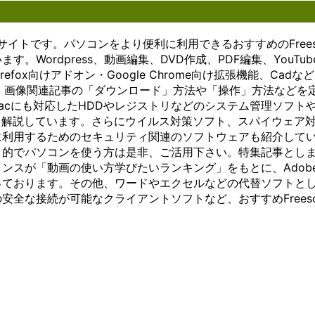
きます。
アクセス
たり、詳細
する
ーフ
します。複
がその代
ンを
これによ
できるこ
な設定を変
こと
ェー
ザーが同じ
表的な例
可能
り、複雑
とが大き
更したりす
がで
スを
インフラス
です。こ
にし
サイトです。パソコンをより便利に利用できるおすすめのFrees
なアイデ
なメリッ
ることが簡
きま
提供
ャを共有す
れらのツ
ま
Wordpress、動画編集、DVD作成、PDF編集、YouTub
アや概念
トとなり
単に行えま
す。
しま
で、リソー
ールは、
す。
fox向けアドオン・Google Chrome向け拡張機能、Cadな
を視覚的
ます。例
す。
ここ
す。
効率が向上
文字や音
以下
に理解し
えば、ホ
Microsoft
で
以下
トの削減が
声、映像
で
・画像関連記事の「ダウンロード」方法や「操作」方法などを
やすくな
ーム画面
社が提供す
は、
で
ります。こ
などを介
は、
やMacにも対応したHDDやレジストリなどのシステム管理ソフト
ります。
から直接
るオフィス
オン
は、
り、小規模
して情報
チャ
リなども解説しています。さらにウイルス対策ソフト、スパイウェア
Windows
アプリに
ソフトウェ
ライ
クラ
個人でも、
をやり取
ット
に利用するためのセキュリティ関連のソフトウェアも紹介して
版のアイ
アクセス
アは、
ンス
イア
計算リソー
りする手
ツー
デアマッ
したり、
Windowsに
トレ
ント
セスできる
段として
ルの
目的でパソコンを使う方は是非、ご活用下さい。特集記事とし
ピングソ
詳細な設
標準搭載さ
ージ
ソフ
ります。 ま
利用され
概
ンスが「動画の使い方学びたいランキング」をもとに、Adob
フトウェ
定を変更
れているこ
につ
トウ
ウドは、デ
ていま
要、
っております。その他、ワードやエクセルなどの代替ソフトと
アは、豊
したりす
とが多いた
いて
ェア
キュリティ
す。 コ
利
全な接続が可能なクライアントソフトなど、おすすめFreeso
富なテン
ることが
め、導入が
詳し
の重
アップにも
ミュニケ
点、
プレート
簡単に行
容易です。
く説
要性
す。クラウ
ーション
利用
やカスタ
えます。
これによ
明し
や機
イダーは、
ツール
方法
マイズオ
Microsoft
り、多くの
ま
能、
セキュリテ
は、ビジ
につ
プション
社が提供
ユーザーが
す。
おす
バックアッ
ネス環境
いて
を提供し
するイン
手軽に利用
多く
すめ
ムを提供す
において
詳し
ていま
ターネッ
することが
のユ
の利
できるため
特に重要
く説
す。ユー
ト通話サ
でき、文書
ーザ
用法
ーはデータ
な役割を
明し
ザーは自
ービス
作成やデー
ーに
につ
復旧を確実
果たして
ま
分のニー
は、
タ管理など
とっ
いて
とができま
います。
す。