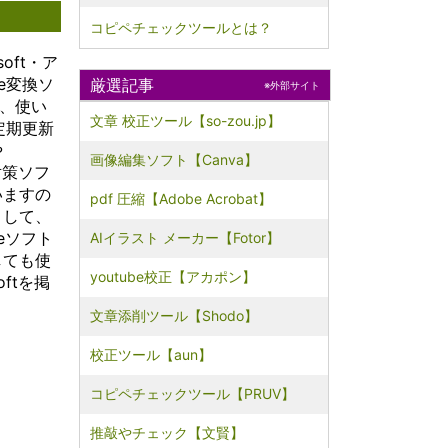
数のユー
コピペチェックツールとは？
物理的な
トラクチ
oft・ア
ること
e変換ソ
厳選記事
スの使用
※外部サイト
ど、使い
し、コス
文章 校正ツール【so-zou.jp】
可能とな
定期更新
れによ
や
な企業や
画像編集ソフト【Canva】
対策ソフ
大規模な
いますの
スにアク
pdf 圧縮【Adobe Acrobat】
ようにな
まして、
た、クラ
eソフト
AIイラスト メーカー【Fotor】
ータのセ
しても使
とバック
youtube校正【アカポン】
ftを掲
貢献しま
ドプロバ
文章添削ツール【Shodo】
専門的な
ィ対策や
校正ツール【aun】
プシステ
ることが
、ユーザ
コピペチェックツール【PRUV】
の保護と
に行うこ
推敲やチェック【文賢】
す。さら