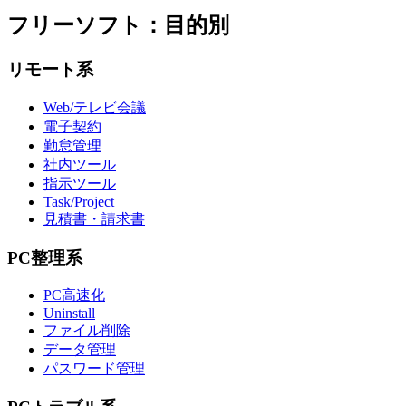
フリーソフト：目的別
リモート系
Web/テレビ会議
電子契約
勤怠管理
社内ツール
指示ツール
Task/Project
見積書・請求書
PC整理系
PC高速化
Uninstall
ファイル削除
データ管理
パスワード管理