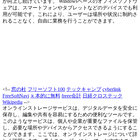
が向上し続けています。 Windowsベースのオフィスソフトウ
ェアは、スマートフォンやタブレットなどのデバイスでも利
用が可能です。これにより、ユーザーは場所や状況に制約さ
れることなく、自由に業務を行うことができます。
<!--
窓の杜
フリーソフト100
テックキャンプ
cyberlink
FreeSoftNavi
ｋ本的に無料
freee会計
日経クロステック
Wikipedia
-->
オンラインストレージサービスは、デジタルデータを安全に
保存し、編集や共有を容易にするための便利なツールです。
このようなサービスは、個人や企業が重要なファイルを保管
し、必要な場所やデバイスからアクセスできるようにするこ
とができます。ここでは、オンラインストレージについて詳