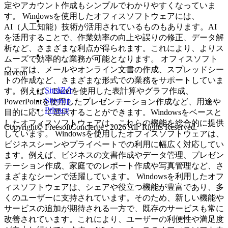
定やアカウント作成もシンプルでわかりやすくなっていま
す。 Windowsを使用したオフィスソフトウェアには、
AI（人工知能）技術が活用されているものもあります。AI
を活用することで、作業効率の向上や誤りの修正、データ解
析など、さまざまな利点が得られます。これにより、よりス
ムーズで効率的な業務が可能となります。 オフィスソフト
ウェアは、メールやオンライン文書の作成、スプレッドシー
navcon
トの作成など、さまざまな形式での業務をサポートしていま
Site紹介
す。例えば、Excelを使用した表計算やグラフ作成、
Sitemap
PowerPointを使用したプレゼンテーション作成など、用途や
Privacy
目的に応じて選択することができます。Windowsをベースと
したオフィスソフトウェアは、これらの機能を総合的に提供
Copyright© FreesoftConcierge , 2026 All Rights Reserved.
しています。 Windowsを使用したオフィスソフトウェアは、
ビジネスシーンやプライベートでの利用に幅広く対応してい
ます。例えば、ビジネスの文書作成やデータ管理、プレゼン
テーション作成、家庭でのレポート作成や写真管理など、さ
まざまなシーンで活躍しています。 Windowsを利用したオフ
ィスソフトウェアは、シェアや役立つ機能が豊富であり、多
くのユーザーに支持されています。そのため、新しい機能や
サービスの追加が期待される一方で、既存のサービスも常に
改善されています。これにより、ユーザーの利便性や満足度