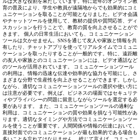
ルは大きな役割を果たしています。特に近年のオンライン教
育の普及により、学生や教員が遠隔地からでも効果的にコミ
ュニケーションを取ることが可能となりました。ビデオ会議
やチャットツールを使用して、教材の提供や質問応答、ディ
スカッションを行うことで、教育の質を向上させることがで
きます。 個人の日常生活においても、コミュニケーション
ツールは欠かせません。SNSを通じて友人や家族と情報を共
有したり、チャットアプリを使ってリアルタイムでコミュニ
ケーションを取ったりすることが一般的です。特に、遠距離
の友人や家族とのコミュニケーションには、ビデオ通話など
のツールが活用されています。 コミュニケーションツール
の利用は、情報の迅速な伝達や効率的な協力を可能にし、さ
まざまな分野で生産性を向上させることができます。しかし
ながら、適切なコミュニケーションツールの選択や使い方に
は注意が必要です。例えば、ビジネスの場面ではセキュリテ
ィやプライバシーの問題に留意しながらツールを選定する必
要があります。 また、コミュニケーションツールの過剰な
利用は、コミュニケーションの質や効果を損なう可能性があ
ります。適切なタイミングや方法でコミュニケーションツー
ルを使うことが重要です。人間関係や情報の伝達において、
直接対面でのコミュニケーションが最も効果的である場合も
多いことを忘れてはなりません。 総じて言えば、コミュニ