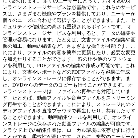
しく説明します。 多くのユーザーにとって、おすすめのオ
ンラインストレージサービスは必需品です。これらのサービ
スは、さまざまな機能やプランを提供しており、ユーザーが
個々のニーズに合わせて選択することができます。また、セ
キュリティや信頼性の高さも重視されるポイントです。 オ
ンラインストレージサービスを利用すると、データの編集や
管理が容易になります。たとえば、文書ファイルの編集や画
像の加工、動画の編集など、さまざまな操作が可能です。こ
れにより、ファイルの内容を簡単に更新したり、必要な変更
を加えたりすることができます。 窓の杜や他のソフトウェ
アを利用して、PDFファイルの編集や作成が可能です。これ
により、文書やレポートなどのPDFファイルを容易に作成
し、オンラインストレージに保存することができます。ま
た、DVDからのデータのコピーも行うことができます。 オ
ンラインストレージは、ファイルの再生にも対応していま
す。たとえば、動画ファイルや音声ファイルをストリーミン
グ再生することができます。これにより、ストレージ内のメ
ディアファイルを直接ブラウザで再生したり、共有したりす
ることができます。 動画編集ツールを利用して、オンライ
ンストレージに保存された動画ファイルの編集が可能です。
クラウド上での編集作業は、ローカル環境に依存せずに行う
ことができ、柔軟性が高いです。さらに、複数のユーザーが