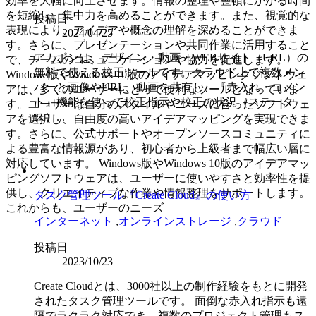
効率を大幅に向上させます。情報の整理や整頓にかかる時間
を短縮し、集中力を高めることができます。また、視覚的な
投稿日
表現により、アイデアや概念の理解を深めることができま
2024/04/25
す。さらに、プレゼンテーションや共同作業に活用すること
アカポンは、デザイン・動画・WEBサイト（URL）の
で、チームのコミュニケーションや協力を促進します。
無料で使える校正ツールです。クラウド上で複数メン
Windows版やWindows 10版のアイデアマッピングソフトウェ
バーと画像やURL、動画を共有し、『赤入れ・コメン
アは、多くのユーザーにとって便利なツールとなっていま
ト』機能を使って校正指示や校正の状況（ステータ
す。ユーザーは自分のスタイルやニーズに合ったソフトウェ
ス）...
アを選択し、自由度の高いアイデアマッピングを実現できま
す。さらに、公式サポートやオープンソースコミュニティに
よる豊富な情報源があり、初心者から上級者まで幅広い層に
対応しています。 Windows版やWindows 10版のアイデアマッ
ピングソフトウェアは、ユーザーに使いやすさと効率性を提
供し、クリエイティブな作業や情報整理をサポートします。
タスク管理ツール『Create Cloud』の使い方
これからも、ユーザーのニーズ
インターネット
,
オンラインストレージ
,
クラウド
投稿日
2023/10/23
Create Cloudとは、3000社以上の制作経験をもとに開発
されたタスク管理ツールです。 面倒な赤入れ指示も遠
隔でラクラク対応でき、複数のプロジェクト管理もス