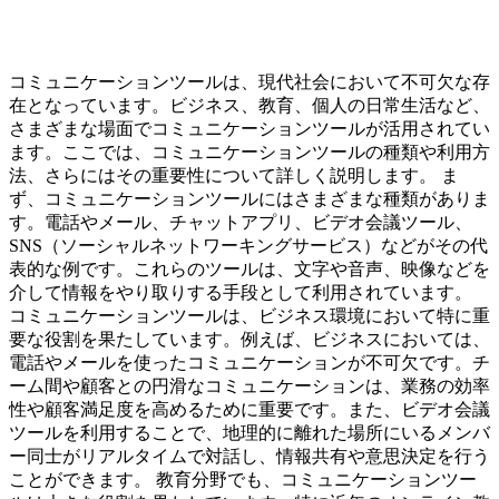
コミュニケーションツールは、現代社会において不可欠な存
在となっています。ビジネス、教育、個人の日常生活など、
さまざまな場面でコミュニケーションツールが活用されてい
ます。ここでは、コミュニケーションツールの種類や利用方
法、さらにはその重要性について詳しく説明します。 ま
ず、コミュニケーションツールにはさまざまな種類がありま
す。電話やメール、チャットアプリ、ビデオ会議ツール、
SNS（ソーシャルネットワーキングサービス）などがその代
表的な例です。これらのツールは、文字や音声、映像などを
介して情報をやり取りする手段として利用されています。
コミュニケーションツールは、ビジネス環境において特に重
要な役割を果たしています。例えば、ビジネスにおいては、
電話やメールを使ったコミュニケーションが不可欠です。チ
ーム間や顧客との円滑なコミュニケーションは、業務の効率
性や顧客満足度を高めるために重要です。また、ビデオ会議
ツールを利用することで、地理的に離れた場所にいるメンバ
ー同士がリアルタイムで対話し、情報共有や意思決定を行う
ことができます。 教育分野でも、コミュニケーションツー