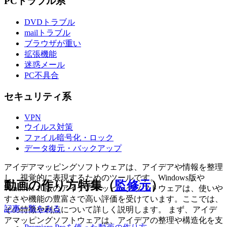
PCトラブル系
DVDトラブル
mailトラブル
ブラウザが重い
拡張機能
迷惑メール
PC不具合
セキュリティ系
VPN
ウイルス対策
ファイル暗号化・ロック
データ復元・バックアップ
アイデアマッピングソフトウェアは、アイデアや情報を整理
し、視覚的に表現するためのツールです。Windows版や
動画の作り方特集（
監修元
）
Windows 10版のアイデアマッピングソフトウェアは、使いや
すさや機能の豊富さで高い評価を受けています。ここでは、
記事一覧をみる
その特徴や利点について詳しく説明します。 まず、アイデ
アマッピングソフトウェアは、アイデアの整理や構造化を支