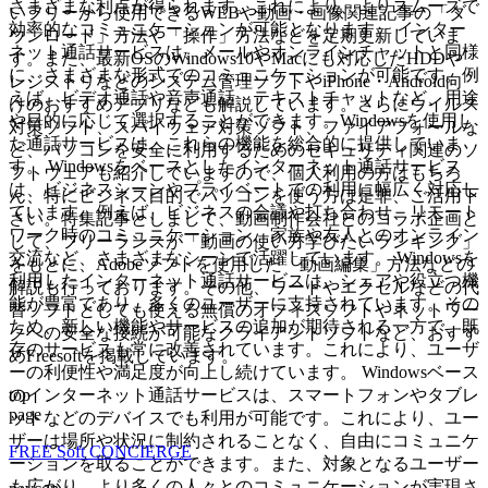
さまざまな利点が得られます。これにより、よりスムーズで
いフリーから使用できるWEBや動画・画像関連記事の「ダ
効率的なコミュニケーションが可能となります。 インター
ウンロード」方法や「操作」方法などを定期更新していま
ネット通話サービスは、メールやオンラインチャットと同様
す。また、最新OSのWindows10やMacにも対応したHDDや
に、さまざまな形式でのコミュニケーションが可能です。例
レジストリなどのシステム管理ソフトやiPhone・Android向
えば、ビデオ通話や音声通話、テキストチャットなど、用途
けのおすすめアプリなども解説しています。さらにウイルス
や目的に応じて選択することができます。Windowsを使用し
対策ソフト、スパイウェア対策ソフト、ファイアフォールな
た通話サービスは、これらの機能を総合的に提供していま
ど、パソコンを安全に利用するためのセキュリティ関連のソ
す。 Windowsをベースとしたインターネット通話サービス
フトウェアも紹介していますので、個人利用の方はもちろ
は、ビジネスシーンやプライベートでの利用に幅広く対応し
ん、特にビジネス目的でパソコンを使う方は是非、ご活用下
ています。例えば、ビジネスの会議や打ち合わせ、リモート
さい。特集記事としまして、動画制作会社とのコラボ企画と
ワーク時のコミュニケーション、家族や友人とのオンライン
して、フリーランスが「動画の使い方学びたいランキング」
交流など、さまざまなシーンで活躍しています。 Windowsを
をもとに、Adobeソフトを使用した「動画編集」方法などの
利用したインターネット通話サービスは、シェアや役立つ機
解説も行っております。その他、ワードやエクセルなどの代
能が豊富であり、多くのユーザーに支持されています。その
替ソフトとしても使える無償のオフィスソフトやネットワー
ため、新しい機能やサービスの追加が期待される一方で、既
クへの安全な接続が可能なクライアントソフトなど、おすす
存のサービスも常に改善されています。これにより、ユーザ
めFreesoftを掲載しています。
ーの利便性や満足度が向上し続けています。 Windowsベース
top
のインターネット通話サービスは、スマートフォンやタブレ
page
ットなどのデバイスでも利用が可能です。これにより、ユー
ザーは場所や状況に制約されることなく、自由にコミュニケ
FREE Soft CONCIERGE
ーションを取ることができます。また、対象となるユーザー
も広がり、より多くの人々とのコミュニケーションが実現さ