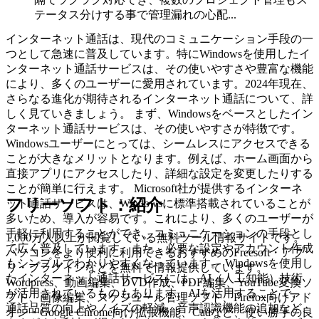
テータス分けする事で管理漏れの心配...
インターネット通話は、現代のコミュニケーション手段の一
つとして急速に普及しています。特にWindowsを使用したイ
ンターネット通話サービスは、その使いやすさや豊富な機能
により、多くのユーザーに愛用されています。2024年現在、
さらなる進化が期待されるインターネット通話について、詳
しく見ていきましょう。 まず、Windowsをベースとしたイン
ターネット通話サービスは、その使いやすさが特徴です。
Windowsユーザーにとっては、シームレスにアクセスできる
ことが大きなメリットとなります。例えば、ホーム画面から
直接アプリにアクセスしたり、詳細な設定を変更したりする
ことが簡単に行えます。 Microsoft社が提供するインターネ
フリーソフト：紹介
ット通話サービスは、Windowsに標準搭載されていることが
多いため、導入が容易です。これにより、多くのユーザーが
手軽に利用することができ、コミュニケーションの手段とし
1,000万人以上が閲覧している無料ツール情報サイトです。
て広く普及しています。また、必要な設定やアカウント作成
パソコンをより便利に利用できるおすすめのFreesoft・アプ
もシンプルでわかりやすくなっています。 Windowsを使用し
リ・プラグインなどを無料で情報提供しています。
たインターネット通話サービスには、AI（人工知能）技術
Wordpress、動画編集、DVD作成、PDF編集、YouTube変換ソ
が活用されているものもあります。AIを活用することで、
フト、画像編集、スケジュール管理ソフト、Firefox向けアド
通話品質の向上やノイズの軽減、音声認識機能の追加など、
オン・Google Chrome向け拡張機能、Cadなど、使い勝手の良