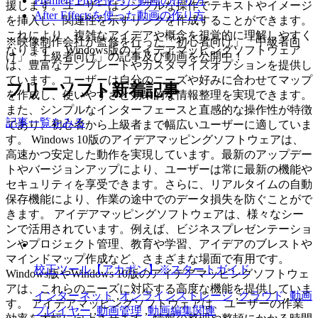
Premiere Proを使った動画の作り方
援します。ユーザーはシンプルな操作でテキストやイメージ
After Effectsを使った動画の作り方
を挿入し、関連性を示すリンクを作成することができます。
これにより、複雑なアイデアや概念を視覚的に理解しやすく
※映像制作会社が監修を行った「初心者向け」「中級者向
なります。 Windows版のアイデアマッピングソフトウェア
け」「上級者向け」の記事及び動画を公開中！
は、豊富なテンプレートやカスタマイズオプションを提供し
ています。ユーザーは自分のニーズや好みに合わせてマップ
フリーソフト新着記事
を作成し、使いやすさと効果的な情報整理を実現できます。
また、シンプルなインターフェースと直感的な操作性が特徴
記事一覧をみる
であり、初心者から上級者まで幅広いユーザーに適していま
す。 Windows 10版のアイデアマッピングソフトウェアは、
高速かつ安定した動作を実現しています。最新のアップデー
トやバージョンアップにより、ユーザーは常に最新の機能や
セキュリティを享受できます。さらに、リアルタイムの自動
保存機能により、作業の途中でのデータ損失を防ぐことがで
きます。 アイデアマッピングソフトウェアは、様々なシー
ンで活用されています。例えば、ビジネスプレゼンテーショ
ンやプロジェクト管理、教育や学習、アイデアのブレストや
マインドマップ作成など、さまざまな場面で有用です。
校正ツール【アカポン】※スタートガイド
Windows版やWindows 10版のアイデアマッピングソフトウェ
アは、これらのニーズに対応する高度な機能を提供していま
インターネット
,
オンラインストレージ
,
クラウド
,
動画
す。 アイデアマッピングソフトウェアは、ユーザーの作業
プレイヤー
,
動画管理
,
動画編集関連