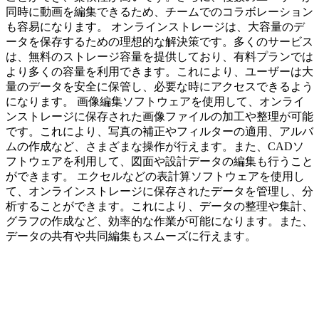
同時に動画を編集できるため、チームでのコラボレーション
も容易になります。 オンラインストレージは、大容量のデ
ータを保存するための理想的な解決策です。多くのサービス
は、無料のストレージ容量を提供しており、有料プランでは
より多くの容量を利用できます。これにより、ユーザーは大
量のデータを安全に保管し、必要な時にアクセスできるよう
になります。 画像編集ソフトウェアを使用して、オンライ
ンストレージに保存された画像ファイルの加工や整理が可能
です。これにより、写真の補正やフィルターの適用、アルバ
ムの作成など、さまざまな操作が行えます。また、CADソ
フトウェアを利用して、図面や設計データの編集も行うこと
ができます。 エクセルなどの表計算ソフトウェアを使用し
て、オンラインストレージに保存されたデータを管理し、分
析することができます。これにより、データの整理や集計、
グラフの作成など、効率的な作業が可能になります。また、
データの共有や共同編集もスムーズに行えます。