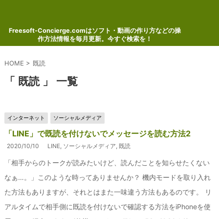
Freesoft-Concierge.comはソフト・動画の作り方などの操
作方法情報を毎月更新。今すぐ検索を！
HOME
>
既読
「 既読 」 一覧
インターネット
ソーシャルメディア
「LINE」で既読を付けないでメッセージを読む方法2
2020/10/10
LINE
,
ソーシャルメディア
,
既読
「相手からのトークが読みたいけど、読んだことを知らせたくない
なぁ…。」このような時ってありませんか？ 機内モードを取り入れ
た方法もありますが、それとはまた一味違う方法もあるのです。 リ
アルタイムで相手側に既読を付けないで確認する方法をiPhoneを使