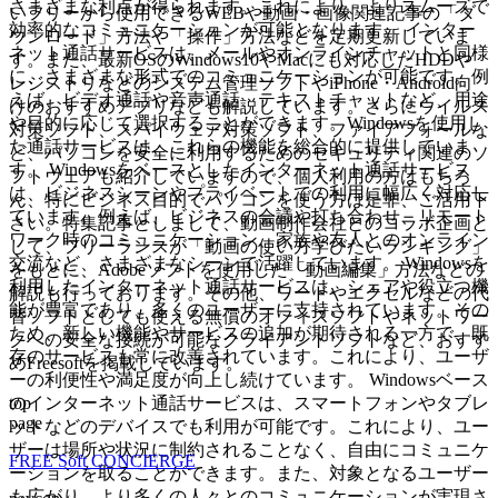
さまざまな利点が得られます。これにより、よりスムーズで
いフリーから使用できるWEBや動画・画像関連記事の「ダ
効率的なコミュニケーションが可能となります。 インター
ウンロード」方法や「操作」方法などを定期更新していま
ネット通話サービスは、メールやオンラインチャットと同様
す。また、最新OSのWindows10やMacにも対応したHDDや
に、さまざまな形式でのコミュニケーションが可能です。例
レジストリなどのシステム管理ソフトやiPhone・Android向
えば、ビデオ通話や音声通話、テキストチャットなど、用途
けのおすすめアプリなども解説しています。さらにウイルス
や目的に応じて選択することができます。Windowsを使用し
対策ソフト、スパイウェア対策ソフト、ファイアフォールな
た通話サービスは、これらの機能を総合的に提供していま
ど、パソコンを安全に利用するためのセキュリティ関連のソ
す。 Windowsをベースとしたインターネット通話サービス
フトウェアも紹介していますので、個人利用の方はもちろ
は、ビジネスシーンやプライベートでの利用に幅広く対応し
ん、特にビジネス目的でパソコンを使う方は是非、ご活用下
ています。例えば、ビジネスの会議や打ち合わせ、リモート
さい。特集記事としまして、動画制作会社とのコラボ企画と
ワーク時のコミュニケーション、家族や友人とのオンライン
して、フリーランスが「動画の使い方学びたいランキング」
交流など、さまざまなシーンで活躍しています。 Windowsを
をもとに、Adobeソフトを使用した「動画編集」方法などの
利用したインターネット通話サービスは、シェアや役立つ機
解説も行っております。その他、ワードやエクセルなどの代
能が豊富であり、多くのユーザーに支持されています。その
替ソフトとしても使える無償のオフィスソフトやネットワー
ため、新しい機能やサービスの追加が期待される一方で、既
クへの安全な接続が可能なクライアントソフトなど、おすす
存のサービスも常に改善されています。これにより、ユーザ
めFreesoftを掲載しています。
ーの利便性や満足度が向上し続けています。 Windowsベース
top
のインターネット通話サービスは、スマートフォンやタブレ
page
ットなどのデバイスでも利用が可能です。これにより、ユー
ザーは場所や状況に制約されることなく、自由にコミュニケ
FREE Soft CONCIERGE
ーションを取ることができます。また、対象となるユーザー
も広がり、より多くの人々とのコミュニケーションが実現さ