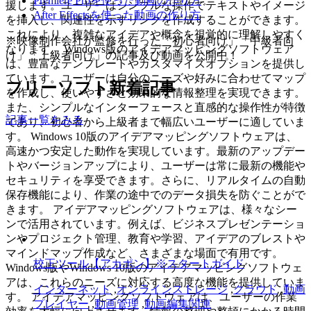
Premiere Proを使った動画の作り方
援します。ユーザーはシンプルな操作でテキストやイメージ
After Effectsを使った動画の作り方
を挿入し、関連性を示すリンクを作成することができます。
これにより、複雑なアイデアや概念を視覚的に理解しやすく
※映像制作会社が監修を行った「初心者向け」「中級者向
なります。 Windows版のアイデアマッピングソフトウェア
け」「上級者向け」の記事及び動画を公開中！
は、豊富なテンプレートやカスタマイズオプションを提供し
ています。ユーザーは自分のニーズや好みに合わせてマップ
フリーソフト新着記事
を作成し、使いやすさと効果的な情報整理を実現できます。
また、シンプルなインターフェースと直感的な操作性が特徴
記事一覧をみる
であり、初心者から上級者まで幅広いユーザーに適していま
す。 Windows 10版のアイデアマッピングソフトウェアは、
高速かつ安定した動作を実現しています。最新のアップデー
トやバージョンアップにより、ユーザーは常に最新の機能や
セキュリティを享受できます。さらに、リアルタイムの自動
保存機能により、作業の途中でのデータ損失を防ぐことがで
きます。 アイデアマッピングソフトウェアは、様々なシー
ンで活用されています。例えば、ビジネスプレゼンテーショ
ンやプロジェクト管理、教育や学習、アイデアのブレストや
マインドマップ作成など、さまざまな場面で有用です。
校正ツール【アカポン】※スタートガイド
Windows版やWindows 10版のアイデアマッピングソフトウェ
アは、これらのニーズに対応する高度な機能を提供していま
インターネット
,
オンラインストレージ
,
クラウド
,
動画
す。 アイデアマッピングソフトウェアは、ユーザーの作業
プレイヤー
,
動画管理
,
動画編集関連