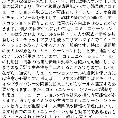
ルは大きな役割を果たしています。特に近年のオンライン教
育の普及により、学生や教員が遠隔地からでも効果的にコミ
ュニケーションを取ることが可能となりました。ビデオ会議
やチャットツールを使用して、教材の提供や質問応答、ディ
スカッションを行うことで、教育の質を向上させることがで
きます。 個人の日常生活においても、コミュニケーション
ツールは欠かせません。SNSを通じて友人や家族と情報を共
有したり、チャットアプリを使ってリアルタイムでコミュニ
ケーションを取ったりすることが一般的です。特に、遠距離
の友人や家族とのコミュニケーションには、ビデオ通話など
のツールが活用されています。 コミュニケーションツール
の利用は、情報の迅速な伝達や効率的な協力を可能にし、さ
まざまな分野で生産性を向上させることができます。しかし
ながら、適切なコミュニケーションツールの選択や使い方に
は注意が必要です。例えば、ビジネスの場面ではセキュリテ
ィやプライバシーの問題に留意しながらツールを選定する必
要があります。 また、コミュニケーションツールの過剰な
利用は、コミュニケーションの質や効果を損なう可能性があ
ります。適切なタイミングや方法でコミュニケーションツー
ルを使うことが重要です。人間関係や情報の伝達において、
直接対面でのコミュニケーションが最も効果的である場合も
多いことを忘れてはなりません。 総じて言えば、コミュニ