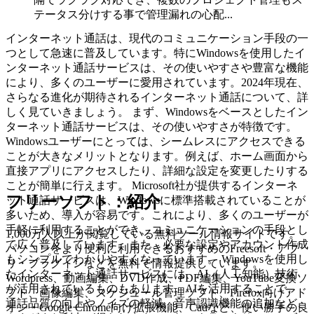
テータス分けする事で管理漏れの心配...
インターネット通話は、現代のコミュニケーション手段の一
つとして急速に普及しています。特にWindowsを使用したイ
ンターネット通話サービスは、その使いやすさや豊富な機能
により、多くのユーザーに愛用されています。2024年現在、
さらなる進化が期待されるインターネット通話について、詳
しく見ていきましょう。 まず、Windowsをベースとしたイン
ターネット通話サービスは、その使いやすさが特徴です。
Windowsユーザーにとっては、シームレスにアクセスできる
ことが大きなメリットとなります。例えば、ホーム画面から
直接アプリにアクセスしたり、詳細な設定を変更したりする
ことが簡単に行えます。 Microsoft社が提供するインターネ
フリーソフト：紹介
ット通話サービスは、Windowsに標準搭載されていることが
多いため、導入が容易です。これにより、多くのユーザーが
手軽に利用することができ、コミュニケーションの手段とし
1,000万人以上が閲覧している無料ツール情報サイトです。
て広く普及しています。また、必要な設定やアカウント作成
パソコンをより便利に利用できるおすすめのFreesoft・アプ
もシンプルでわかりやすくなっています。 Windowsを使用し
リ・プラグインなどを無料で情報提供しています。
たインターネット通話サービスには、AI（人工知能）技術
Wordpress、動画編集、DVD作成、PDF編集、YouTube変換ソ
が活用されているものもあります。AIを活用することで、
フト、画像編集、スケジュール管理ソフト、Firefox向けアド
通話品質の向上やノイズの軽減、音声認識機能の追加など、
オン・Google Chrome向け拡張機能、Cadなど、使い勝手の良