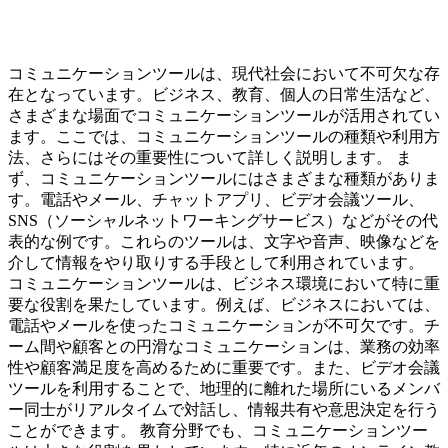
コミュニケーションツールは、現代社会において不可欠な存
在となっています。ビジネス、教育、個人の日常生活など、
さまざまな場面でコミュニケーションツールが活用されてい
ます。ここでは、コミュニケーションツールの種類や利用方
法、さらにはその重要性について詳しく説明します。 ま
ず、コミュニケーションツールにはさまざまな種類がありま
す。電話やメール、チャットアプリ、ビデオ会議ツール、
SNS（ソーシャルネットワーキングサービス）などがその代
表的な例です。これらのツールは、文字や音声、映像などを
介して情報をやり取りする手段として利用されています。
コミュニケーションツールは、ビジネス環境において特に重
要な役割を果たしています。例えば、ビジネスにおいては、
電話やメールを使ったコミュニケーションが不可欠です。チ
ーム間や顧客との円滑なコミュニケーションは、業務の効率
性や顧客満足度を高めるために重要です。また、ビデオ会議
ツールを利用することで、地理的に離れた場所にいるメンバ
ー同士がリアルタイムで対話し、情報共有や意思決定を行う
ことができます。 教育分野でも、コミュニケーションツー