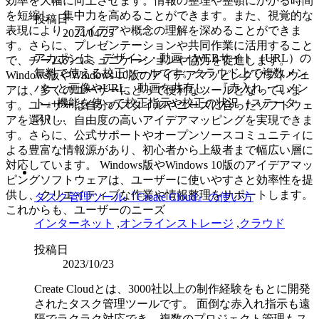
効率を大幅に向上させます。情報の整理や整頓にかかる時間
を短縮し、集中力を高めることができます。また、視覚的な
投稿日
表現により、アイデアや概念の理解を深めることができま
2024/04/25
す。さらに、プレゼンテーションや共同作業に活用すること
アカポンは、デザイン・動画・WEBサイト（URL）の
で、チームのコミュニケーションや協力を促進します。
無料で使える校正ツールです。クラウド上で複数メン
Windows版やWindows 10版のアイデアマッピングソフトウェ
バーと画像やURL、動画を共有し、『赤入れ・コメン
アは、多くのユーザーにとって便利なツールとなっていま
ト』機能を使って校正指示や校正の状況（ステータ
す。ユーザーは自分のスタイルやニーズに合ったソフトウェ
ス）...
アを選択し、自由度の高いアイデアマッピングを実現できま
す。さらに、公式サポートやオープンソースコミュニティに
よる豊富な情報源があり、初心者から上級者まで幅広い層に
対応しています。 Windows版やWindows 10版のアイデアマッ
ピングソフトウェアは、ユーザーに使いやすさと効率性を提
供し、クリエイティブな作業や情報整理をサポートします。
タスク管理ツール『Create Cloud』の使い方
これからも、ユーザーのニーズ
インターネット
,
オンラインストレージ
,
クラウド
投稿日
2023/10/23
Create Cloudとは、3000社以上の制作経験をもとに開発
されたタスク管理ツールです。 面倒な赤入れ指示も遠
隔でラクラク対応でき、複数のプロジェクト管理もス