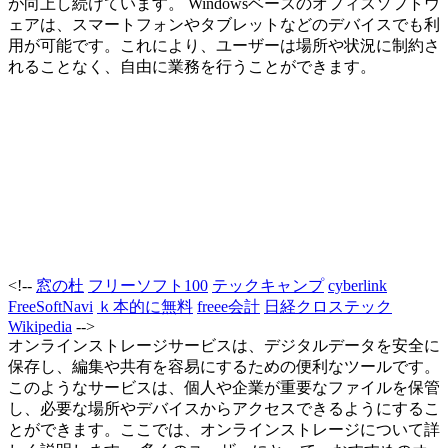
が向上し続けています。 Windowsベースのオフィスソフトウ
ェアは、スマートフォンやタブレットなどのデバイスでも利
用が可能です。これにより、ユーザーは場所や状況に制約さ
れることなく、自由に業務を行うことができます。
<!--
窓の杜
フリーソフト100
テックキャンプ
cyberlink
FreeSoftNavi
ｋ本的に無料
freee会計
日経クロステック
Wikipedia
-->
オンラインストレージサービスは、デジタルデータを安全に
保存し、編集や共有を容易にするための便利なツールです。
このようなサービスは、個人や企業が重要なファイルを保管
し、必要な場所やデバイスからアクセスできるようにするこ
とができます。ここでは、オンラインストレージについて詳