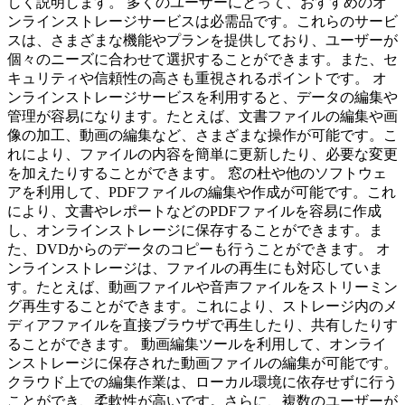
しく説明します。 多くのユーザーにとって、おすすめのオ
ンラインストレージサービスは必需品です。これらのサービ
スは、さまざまな機能やプランを提供しており、ユーザーが
個々のニーズに合わせて選択することができます。また、セ
キュリティや信頼性の高さも重視されるポイントです。 オ
ンラインストレージサービスを利用すると、データの編集や
管理が容易になります。たとえば、文書ファイルの編集や画
像の加工、動画の編集など、さまざまな操作が可能です。こ
れにより、ファイルの内容を簡単に更新したり、必要な変更
を加えたりすることができます。 窓の杜や他のソフトウェ
アを利用して、PDFファイルの編集や作成が可能です。これ
により、文書やレポートなどのPDFファイルを容易に作成
し、オンラインストレージに保存することができます。ま
た、DVDからのデータのコピーも行うことができます。 オ
ンラインストレージは、ファイルの再生にも対応していま
す。たとえば、動画ファイルや音声ファイルをストリーミン
グ再生することができます。これにより、ストレージ内のメ
ディアファイルを直接ブラウザで再生したり、共有したりす
ることができます。 動画編集ツールを利用して、オンライ
ンストレージに保存された動画ファイルの編集が可能です。
クラウド上での編集作業は、ローカル環境に依存せずに行う
ことができ、柔軟性が高いです。さらに、複数のユーザーが