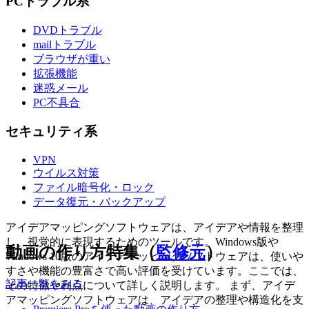
PCトラブル系
DVDトラブル
mailトラブル
ブラウザが重い
拡張機能
迷惑メール
PC不具合
セキュリティ系
VPN
ウイルス対策
ファイル暗号化・ロック
データ復元・バックアップ
アイデアマッピングソフトウェアは、アイデアや情報を整理
し、視覚的に表現するためのツールです。Windows版や
動画の作り方特集（
監修元
）
Windows 10版のアイデアマッピングソフトウェアは、使いや
すさや機能の豊富さで高い評価を受けています。ここでは、
記事一覧をみる
その特徴や利点について詳しく説明します。 まず、アイデ
アマッピングソフトウェアは、アイデアの整理や構造化を支