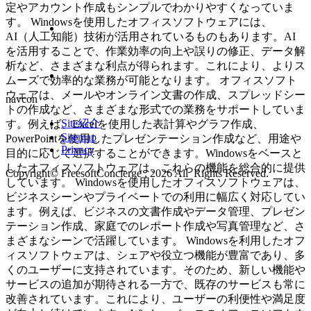
定やアカウント作成もシンプルでわかりやすくなっていま
す。 Windowsを使用したオフィスソフトウェアには、
AI（人工知能）技術が活用されているものもあります。AI
を活用することで、作業効率の向上や誤りの修正、データ解
析など、さまざまな利点が得られます。これにより、よりス
ムーズで効率的な業務が可能となります。 オフィスソフト
ウェアは、メールやオンライン文書の作成、スプレッドシー
navcon
トの作成など、さまざまな形式での業務をサポートしていま
Site紹介
す。例えば、Excelを使用した表計算やグラフ作成、
Sitemap
PowerPointを使用したプレゼンテーション作成など、用途や
Privacy
目的に応じて選択することができます。Windowsをベースと
したオフィスソフトウェアは、これらの機能を総合的に提供
Copyright© FreesoftConcierge , 2026 All Rights Reserved.
しています。 Windowsを使用したオフィスソフトウェアは、
ビジネスシーンやプライベートでの利用に幅広く対応してい
ます。例えば、ビジネスの文書作成やデータ管理、プレゼン
テーション作成、家庭でのレポート作成や写真管理など、さ
まざまなシーンで活躍しています。 Windowsを利用したオフ
ィスソフトウェアは、シェアや役立つ機能が豊富であり、多
くのユーザーに支持されています。そのため、新しい機能や
サービスの追加が期待される一方で、既存のサービスも常に
改善されています。これにより、ユーザーの利便性や満足度