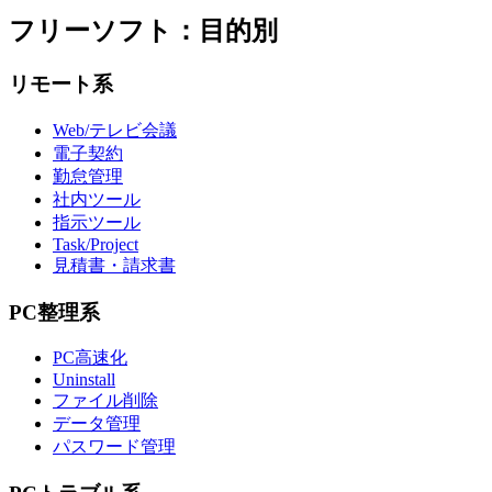
フリーソフト：目的別
リモート系
Web/テレビ会議
電子契約
勤怠管理
社内ツール
指示ツール
Task/Project
見積書・請求書
PC整理系
PC高速化
Uninstall
ファイル削除
データ管理
パスワード管理